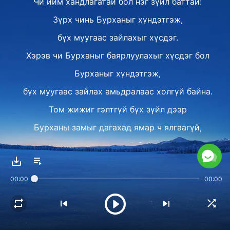
Чи ийм хандлагатай бол нэг зүйл баттай:
Зүрх чинь Бурханыг хүндэтгэж,
бүх муугаас зайлахыг хүсдэг.
Хэрэв чи Бурханыг баярлуулахыг хүсдэг бол
Бурханыг хүндэтгэж,
бүх муугаас зайлах амьдралаас холгүй байна.
Том жижиг гэлтгүй бүх зүйл дээр
Бурханы замыг дагахад ямар ч ялгаагүй,
ямар ч ялгаагүй байдаг.
II
00:00
00:00
Анхаардаггүй эсвэл ярьдаггүй,
үнэнтэй огт хамаагүй гэж итгэдэг зүйлс чинь
чамд тохиолдоход, чи бодож тунгаалгүй