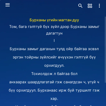
Бурханы үгийн магтан дуу
Том, бага гэлтгүй бүх зүйл дээр Бурханы замыг
дагагтун
I
Бурханы замыг дагахын тулд ойр байгаа эсвэл
эргэн тойрны зүйлсийг өчүүхэн гэлтгүй бүү
орхигдуул.
Тохиолдож л байгаа бол
анхаарах шаардлагатай гэж санагдсан ч, үгүй ч
бүү орхигдуул. Бурханаас ирж буй туршилт гэж
хар.