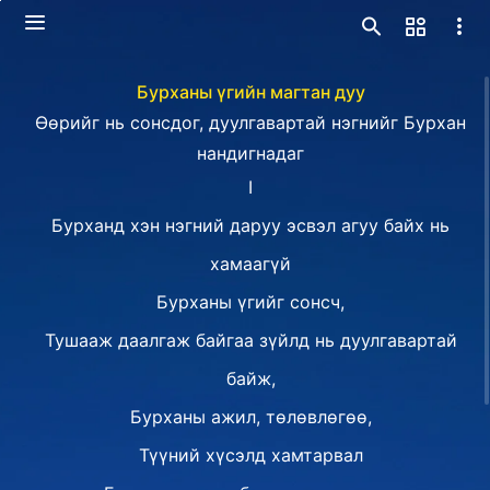
Бурханы үгийн магтан дуу
Өөрийг нь сонсдог, дуулгавартай нэгнийг Бурхан
нандигнадаг
I
Бурханд хэн нэгний даруу эсвэл агуу байх нь
хамаагүй
Бурханы үгийг сонсч,
Тушааж даалгаж байгаа зүйлд нь дуулгавартай
байж,
Бурханы ажил, төлөвлөгөө,
Түүний хүсэлд хамтарвал