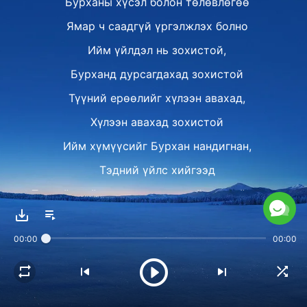
Бурханы хүсэл болон төлөвлөгөө
Ямар ч саадгүй үргэлжлэх болно
Ийм үйлдэл нь зохистой,
Бурханд дурсагдахад зохистой
Түүний ерөөлийг хүлээн авахад,
Хүлээн авахад зохистой
Ийм хүмүүсийг Бурхан нандигнан,
Тэдний үйлс хийгээд
Түүнийг хайрлах зүрх сэтгэлийг нь хайрладаг
Энэ бол Бурханы хандлага билээ
00:00
00:00
II
Бурханд хэн нэгний даруу эсвэл агуу байх нь
хамаагүй