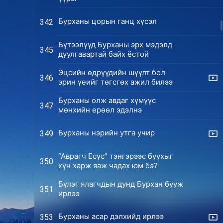
Бурханы цорын ганц хүсэл
342
Бүтээлүүд Бурханы эрх мэдэлд
345
дуулгавартай байх ёстой
Эцсийн өдрүүдийн шүүлт бол
346
эрин үеийг төгсгөх ажил билээ
Бурханы олж авдаг хүмүүс
347
мөнхийн ерөөл эдэлнэ
Бурханы нэрийн утга учир
349
“Аврагч Есүс” тэнгэрээс буухыг
350
хүн харж яаж чадах юм бэ?
Бүлэг ялагчдын дунд Бурхан бууж
351
ирлээ
Бурханы асар дэлхийд ирлээ
353