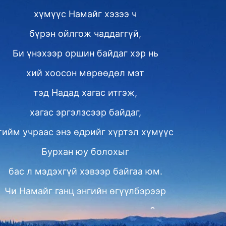
хүмүүс Намайг хэзээ ч
бүрэн ойлгож чаддаггүй,
Би үнэхээр оршин байдаг хэр нь
хий хоосон мөрөөдөл мэт
тэд Надад хагас итгэж,
хагас эргэлзсээр байдаг,
тийм учраас энэ өдрийг хүртэл хүмүүс
Бурхан юу болохыг
бас л мэдэхгүй хэвээр байгаа юм.
Чи Намайг ганц энгийн өгүүлбэрээр
товч дүгнэж үнэхээр чадах уу?