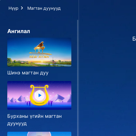
Нүүр
Магтан дуунууд
Ангилал
Б
Шинэ магтан дуу
Бурханы үгийн магтан
дуунууд