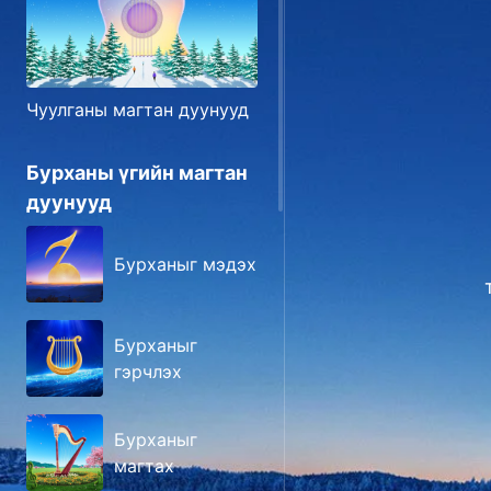
Чуулганы магтан дуунууд
Бурханы үгийн магтан
дуунууд
Бурханыг мэдэх
Бурханыг
гэрчлэх
Бурханыг
магтах