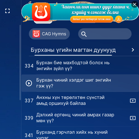
Хүнийг удирдах Бурханы ажлын
329
бодитой түүх
Олон жил Бурханд итгэснээр чи
331
ямар нэг зүйл олж авсан уу?
CAG Hymns
Хүмүүс эцсийн өдрүүдийн
333
Бурханы үгийн магтан дуунууд
Дур
Христийг дагаснаар хамгийн агуу
авралыг хүртдэг
Бурхан бие махбодтой болох нь
334
энгийн зүйл үү?
Бурхан чиний хэлдэг шиг энгийн
гэж үү?
Анхны хүн төрөлхтөн сүнстэй
337
амьд оршихуй байлаа
Дэлхий ертөнц чиний амрах газар
339
мөн үү?
Бурханд гэрчлэл хийх нь хүний
341
үүрэг