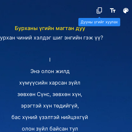
Дууны үгийг хуулах
Бурханы үгийн магтан дуу
урхан чиний хэлдэг шиг энгийн гэж үү?
I
Энэ олон жилд
хүмүүсийн харсан зүйл
зөвхөн Сүнс, зөвхөн хүн,
эрэгтэй хүн төдийгүй,
бас хүний үзэлтэй нийцэхгүй
олон зүйл байсан тул