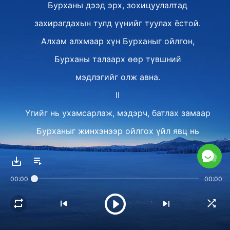
Бурханы дээд эрх, зохицуулалтад
захирагдахын тулд үүнийг туулах ёстой.
Алхам алхмаар хүн Бурханыг ойлгон,
Бурханы талаарх өөр түвшний
мэдлэгийг олж авна.
II
Үгийг нь ухамсарлаж, мэдэрч, батлах замаар
Бурханыг жинхэнээр ойлгох үйл явц нь
хүн Бурханы санаа зорилгыг мэдэж,
Бурханд юу байгаа, Тэр юу болохыг ойлгон,
00:00
00:00
Түүний мөн чанар, зан чанарыг мэдэж,
бүх зүйлийг Бурхан ноёрхдгийг,
ялгамж чанар, байр суурийг нь тодорхой мэддэг