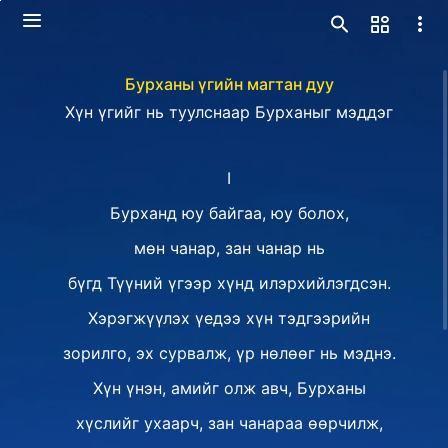
Бурханы үгийн магтан дуу
Хүн үгийг нь туулснаар Бурханыг мэддэг
I
Бурханд юу байгаа, юу болох,
мөн чанар, зан чанар нь
бүгд Түүний үгээр хүнд илэрхийлэгдсэн.
Хэрэгжүүлэх үедээ хүн тэдгээрийн
зорилго, эх сурвалж, үр нөлөөг нь мэднэ.
Хүн үнэн, амийг олж авч, Бурханы
хүслийг ухаарч, зан чанараа өөрчилж,