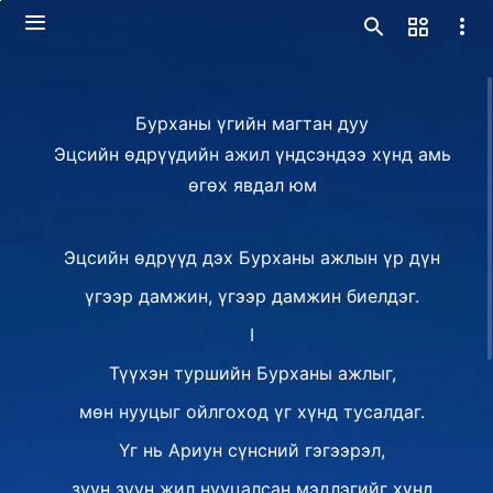
Бурханы үгийн магтан дуу
Эцсийн өдрүүдийн ажил үндсэндээ хүнд амь
өгөх явдал юм
Эцсийн өдрүүд дэх Бурханы ажлын үр дүн
үгээр дамжин, үгээр дамжин биелдэг.
Ⅰ
Түүхэн туршийн Бурханы ажлыг,
мөн нууцыг ойлгоход үг хүнд тусалдаг.
Үг нь Ариун сүнсний гэгээрэл,
зуун зуун жил нууцалсан мэдлэгийг хүнд