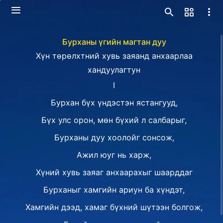
Бурханы үгийн магтан дуу
Хүн төрөлхтний хувь заяанд анхаарлаа
хандуулагтун
I
Бурхан бүх үндэстэн ястангууд,
Бүх улс орон, мөн бүхий л салбарыг,
Бурханы дуу хоолойг сонсож,
Ажил юуг нь харж,
Хүний хувь заяаг анхаарахыг шаарддаг
Бурханыг хамгийн ариун ба хүндэт,
Хамгийн дээд, хамаг бүхний шүтээн болгож,