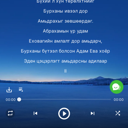
Бүхий л хүн төрөлхтнийг
Бурханы ивээл дор
Амьдрахыг зөвшөөрдөг.
Абрахамын үр удам
Еховагийн амлалт дор амьдарч,
Бурханы бүтээл болсон Адам Ева хоёр
Эден цэцэрлэгт амьдарсны адилаар
II
Бурханы ажил далайн хүчит давалгаа мэт,
Хэн ч Түүний өлмийг хааж зогсоож чадахгүй
00:00
00:00
Түүний үгийг сонсож, дагасан төдийгөөр
Түүний мөрөөр замнаж, амлалтыг авна
Түүнээс бусад нь устгалтай нүүр тулж,