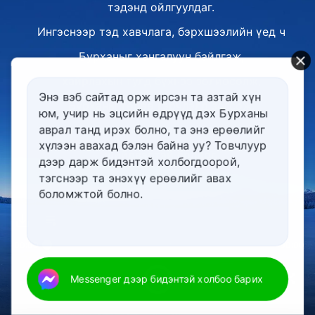
тэдэнд ойлгуулдаг.
Ингэснээр тэд хавчлага, бэрхшээлийн үед ч
Бурханыг хангалуун байлгаж,
хайрлахын тулд бүхнээ золиосолж,
Энэ вэб сайтад орж ирсэн та азтай хүн
Бурханы төлөө гэрчлэлд зогсож,
юм, учир нь эцсийн өдрүүд дэх Бурханы
аврал танд ирэх болно, та энэ ерѳѳлийг
харамсалгүйгээр амиа өгөх
хүлээн авахад бэлэн байна уу? Товчлуур
шийдвэртэй болдог.
дээр дарж бидэнтэй холбогдоорой,
тэгснээр та энэхүү ерѳѳлийг авах
II
боломжтой болно.
Хэрэв чамд ийм шийдвэр байгаа бол
Ариун Сүнсний сэтгэл хөдлөл,
00:00
00:00
ажил байна гэсэн үг.
Гэсэн ч урсан өнгөрөх хором бүхэнд чамд
Messenger дээр бидэнтэй холбоо барих
ийм сэтгэл хөдлөл байдаггүйг мэдэж ав.