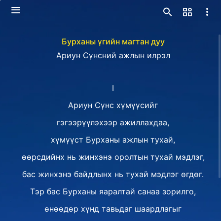
Бурханы үгийн магтан дуу
Ариун Сүнсний ажлын илрэл
I
Ариун Сүнс хүмүүсийг
гэгээрүүлэхээр ажиллахдаа,
хүмүүст Бурханы ажлын тухай,
өөрсдийнх нь жинхэнэ оролтын тухай мэдлэг,
бас жинхэнэ байдлынх нь тухай мэдлэг өгдөг.
Тэр бас Бурханы яаралтай санаа зорилго,
өнөөдөр хүнд тавьдаг шаардлагыг