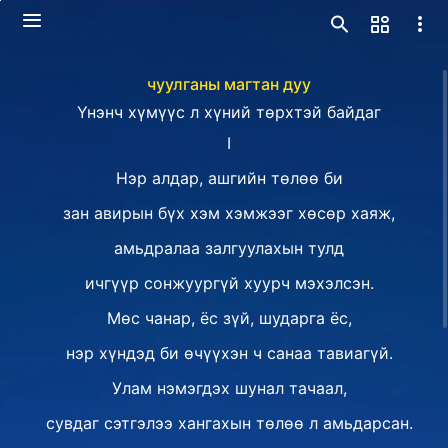
чуулганы магтан дуу
Үнэнч хүмүүс л хүний төрхтэй байдаг
Ⅰ
Нэр алдар, ашгийн төлөө би
зан авирын бүх хэм хэмжээг хөсөр хаяж,
амьдралаа залгуулахын тулд
ичгүүр сонжуургүй хуурч мэхэлсэн.
Мөс чанар, ёс зүй, шударга ёс,
нэр хүндэд би өчүүхэн ч санаа тавиагүй.
Улам нэмэгдэх шунал тачаал,
сувдаг сэтгэлээ хангахын төлөө л амьдарсан.