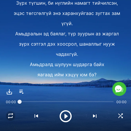
Зүрх түгшин, би нүглийн намагт тийчилсэн,
эцэс төгсгөлгүй энэ харанхуйгаас зугтах зам
үгүй.
Амьдралын эд баялаг, түр зуурын аз жаргал
зүрх сэтгэл дэх хоосрол, шаналлыг нууж
чадахгүй.
Амьдралд шулуун шударга байх
яагаад ийм хэцүү юм бэ?
Хүмүүс яагаад ийм овжин, хорон санаатай юм
бэ?
00:00
00:00
Ямар гээч дэлхий вэ? Хэн намайг аварч чадах
вэ?
Ⅱ