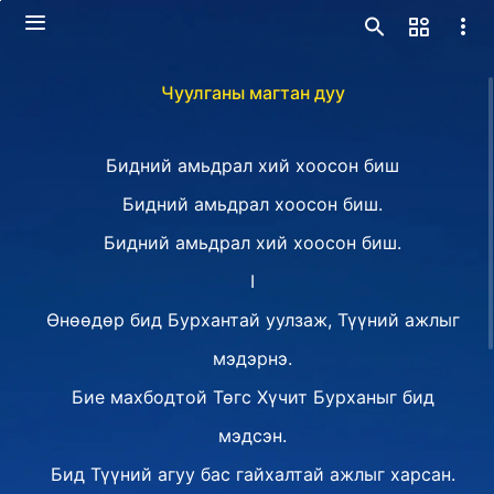
Чуулганы магтан дуу
Бидний амьдрал хий хоосон биш
Бидний амьдрал хоосон биш.
Бидний амьдрал хий хоосон биш.
I
Өнөөдөр бид Бурхантай уулзаж, Түүний ажлыг
мэдэрнэ.
Бие махбодтой Төгс Хүчит Бурханыг бид
мэдсэн.
Бид Түүний агуу бас гайхалтай ажлыг харсан.