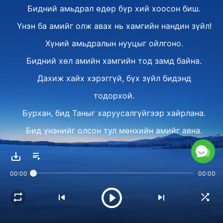
Бидний амьдрал өдөр бүр хий хоосон биш.
Үнэн ба амийг олж авах нь хамгийн нандин зүйл!
Хүний амьдралын нууцыг ойлгоно.
Бидний хөл амийн хамгийн тод замд байна.
Дахиж хайх хэрэггүй, бүх зүйл бидэнд
тодорхой.
Бурхан, бид Таныг харуусалгүйгээр хайрлана.
Бид үнэнийг олсон тул мөнхийн амийг авна.
Бидний амьдрал хий хоосон биш.
Бидний амьдрал хоосон биш.
00:00
00:00
Бидний амьдрал хий хоосон биш.
II
Бурханыг хайрлах амьдрал утгатай бөгөөд