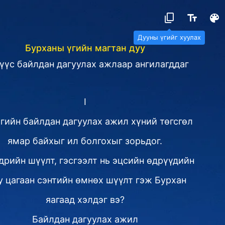
Дууны үгийг хуулах
Бурханы үгийн магтан дуу
үүс байлдан дагуулах ажлаар ангилагддаг
I
гийн байлдан дагуулах ажил хүний төгсгөл
ямар байхыг ил болгохыг зорьдог.
рийн шүүлт, гэсгээлт нь эцсийн өдрүүдийн
у цагаан сэнтийн өмнөх шүүлт гэж Бурхан
яагаад хэлдэг вэ?
Байлдан дагуулах ажил