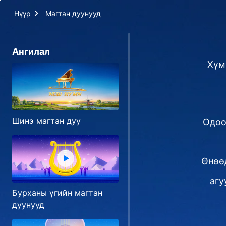
Нүүр
Магтан дуунууд
Ангилал
Хүм
Шинэ магтан дуу
Одоо
Өнөөд
агу
Бурханы үгийн магтан
дуунууд