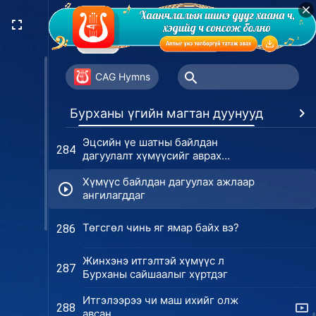
Бурхан эцсийн өдрүүдэд бүх зан
278
чанараа илчилсэн
Эцсийн өдрүүдэд бие махбодтой
282
болсон Бурхан бие махбодтой
CAG Hymns
болохын утга учрыг
Эцсийн өдрүүд дэх байлдан
гүйцэлдүүлсэн
283
Бурханы үгийн магтан дуунууд
Дур
дагуулах ажлын үнэн
Эцсийн үе шатны байлдан
284
дагуулалт хүмүүсийг аврах
зорилготой
Хүмүүс байлдан дагуулах ажлаар
ангилагддаг
Төгсгөл чинь яг ямар байх вэ?
286
Жинхэнэ итгэлтэй хүмүүс л
287
Бурханы сайшаалыг хүртдэг
Итгэлээрээ чи маш ихийг олж
288
авсан