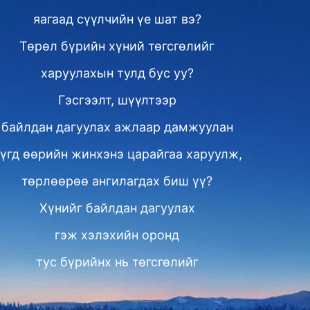
яагаад сүүлчийн үе шат вэ?
Төрөл бүрийн хүний төгсгөлийг
харуулахын тулд бус уу?
Гэсгээлт, шүүлтээр
байлдан дагуулах ажлаар дамжуулан
үгд өөрийн жинхэнэ царайгаа харуулж,
төрлөөрөө ангилагдах биш үү?
Хүнийг байлдан дагуулах
гэж хэлэхийн оронд
тус бүрийнх нь төгсгөлийг
харуулах гэж хэлсэн нь дээр.