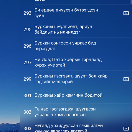
Би ердөө өчүүхэн бүтээгдсэн
292
зүйл
Бурханы шүүлт зөвт, ариун
295
байдлыг нь илчилдэг
Бурхан сонгосон учраас бид
296
аврагддаг
Чи Иов, Петр хоёрын гэрчлэлд
297
хүрэх учиртай
Бурханы гэсгээлт, шүүлт бол хайр
299
гэдгийг мэдээрэй
Бурханы хайр хамгийн бодитой
301
Та нар гэсгээгдэж, шүүгдсэн
302
учраас л хамгаалагдсан
Нүгэлд урхидуулсан гэмшилгүй
303
хүмүүс аврагдах аргагүй