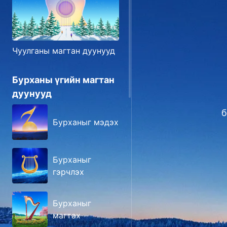
Чуулганы магтан дуунууд
Бурханы үгийн магтан
дуунууд
б
Бурханыг мэдэх
Бурханыг
гэрчлэх
Бурханыг
магтах