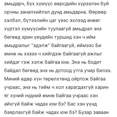
амьдарч, бүх хүмүүс өөрсдийн хүрээлэн буй
орчны заналхийлэл дунд амьдарна. Өөрөөр
хэлбэл, бүтээлийн цаг үеэс эхлээд өнөөг
хүртэл хүмүүсийн туулаагүй амьдрал энэ
бөгөөд эрин үеүдийн туршид хэн ч ийм
амьдралыг “эдэлж” байгаагүй, иймээс Би
өмнө нь хэзээ ч хийгдэж байгаагүй ажлыг
хийдэг гэж хэлж байгаа юм. Энэ нь бодит
байдал бөгөөд энэ нь дотоод утга учир билээ.
Миний өдөр хүн төрөлхтөнд ойртож байгаа
учраас, энэ нь тийм ч хол харагдахгүй харин
яг хүний нүдний өмнө байгаа учраас хэн
айхгүй байж чадах юм бэ? Бас хэн үүнд
баярлахгүй байж чадах юм бэ? Бузар заваан