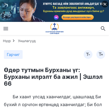
Нүүр
Уншлагууд
Гарчиг
Өдөр тутмын Бурханы үг:
Бурханы илрэлт ба ажил | Эшлэл
66
Би хаант улсад хаанчилдаг, цаашлаад Би
бүхий л орчлон ертөнцөд хаанчилдаг; Би бол