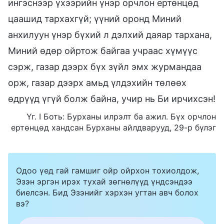
ингэснээр үхээрийн үнэр орчлон ертөнцөд
цаашид тархахгүй; үүний оронд Миний
анхилуун үнэр бүхий л дэлхий даяар тархана,
Миний өдөр ойртож байгаа учраас хүмүүс
сэрж, газар дээрх бүх зүйл эмх журмандаа
орж, газар дээрх амьд үлдэхийн төлөөх
өдрүүд үгүй болж байна, учир нь Би ирчихсэн!
Үг. I Боть: Бурханы илрэлт ба ажил. Бүх орчлон
ертөнцөд хандсан Бурханы айлдварууд, 29-р бүлэг
Одоо үед гай гамшиг ойр ойрхон тохиолдож,
Эзэн эргэн ирэх тухай зөгнөлүүд үндсэндээ
биелсэн. Бид Эзэнийг хэрхэн угтан авч болох
вэ?