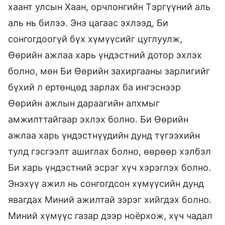
хаант улсын Хаан, орчлонгийн Тэргүүний аль
аль нь билээ. Энэ цагаас эхлээд, Би
сонгогдоогүй бүх хүмүүсийг цуглуулж,
Өөрийн ажлаа харь үндэстний дотор эхлэх
болно, мөн Би Өөрийн захиргааны зарлигийг
бүхий л ертөнцөд зарлах ба ингэснээр
Өөрийн ажлын дараагийн алхмыг
амжилттайгаар эхлэх болно. Би Өөрийн
ажлаа харь үндэстнүүдийн дунд түгээхийн
тулд гэсгээлт ашиглах болно, өөрөөр хэлбэл
Би харь үндэстний эсрэг хүч хэрэглэх болно.
Энэхүү ажил нь сонгогдсон хүмүүсийн дунд
явагдах Миний ажилтай зэрэг хийгдэх болно.
Миний хүмүүс газар дээр ноёрхож, хүч чадал