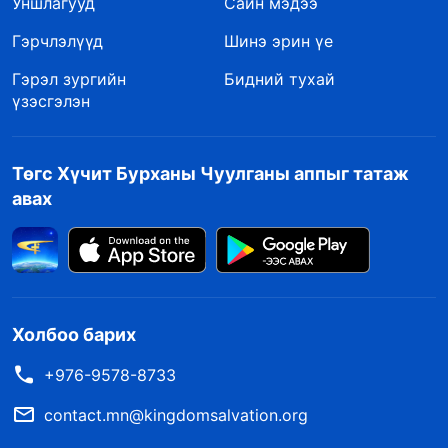
Уншлагууд
Сайн мэдээ
Гэрчлэлүүд
Шинэ эрин үе
Гэрэл зургийн
Бидний тухай
үзэсгэлэн
Төгс Хүчит Бурханы Чуулганы аппыг татаж
авах
Холбоо барих
+976-9578-8733
contact.mn@kingdomsalvation.org