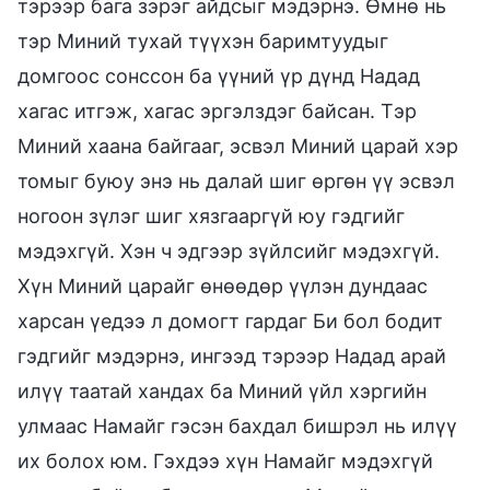
тэрээр бага зэрэг айдсыг мэдэрнэ. Өмнө нь
тэр Миний тухай түүхэн баримтуудыг
домгоос сонссон ба үүний үр дүнд Надад
хагас итгэж, хагас эргэлздэг байсан. Тэр
Миний хаана байгааг, эсвэл Миний царай хэр
томыг буюу энэ нь далай шиг өргөн үү эсвэл
ногоон зүлэг шиг хязгааргүй юу гэдгийг
мэдэхгүй. Хэн ч эдгээр зүйлсийг мэдэхгүй.
Хүн Миний царайг өнөөдөр үүлэн дундаас
харсан үедээ л домогт гардаг Би бол бодит
гэдгийг мэдэрнэ, ингээд тэрээр Надад арай
илүү таатай хандах ба Миний үйл хэргийн
улмаас Намайг гэсэн бахдал бишрэл нь илүү
их болох юм. Гэхдээ хүн Намайг мэдэхгүй