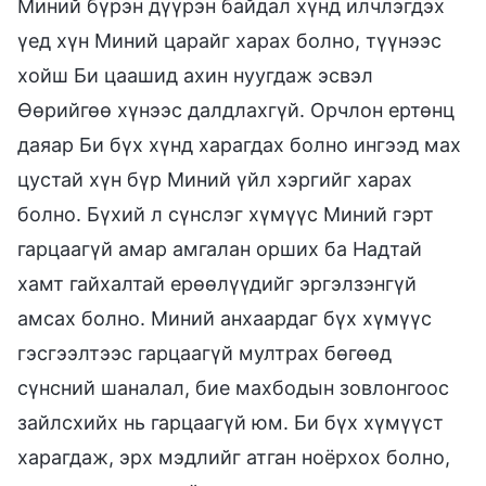
Миний бүрэн дүүрэн байдал хүнд илчлэгдэх
үед хүн Миний царайг харах болно, түүнээс
хойш Би цаашид ахин нуугдаж эсвэл
Өөрийгөө хүнээс далдлахгүй. Орчлон ертөнц
даяар Би бүх хүнд харагдах болно ингээд мах
цустай хүн бүр Миний үйл хэргийг харах
болно. Бүхий л сүнслэг хүмүүс Миний гэрт
гарцаагүй амар амгалан орших ба Надтай
хамт гайхалтай ерөөлүүдийг эргэлзэнгүй
амсах болно. Миний анхаардаг бүх хүмүүс
гэсгээлтээс гарцаагүй мултрах бөгөөд
сүнсний шаналал, бие махбодын зовлонгоос
зайлсхийх нь гарцаагүй юм. Би бүх хүмүүст
харагдаж, эрх мэдлийг атган ноёрхох болно,