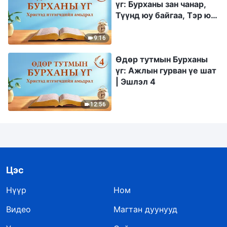
үг: Бурханы зан чанар,
Түүнд юу байгаа, Тэр юу
болох | Эшлэл 245
9:16
Өдөр тутмын Бурханы
үг: Ажлын гурван үе шат
| Эшлэл 4
12:56
Цэс
Нүүр
Ном
Видео
Магтан дуунууд