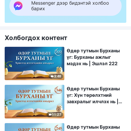
Messenger дээр бидэнтэй холбоо
барих
Холбогдох контент
Өдөр тутмын Бурханы
үг: Бурханы ажлыг
мэдэх нь | Эшлэл 222
3:48
Өдөр тутмын Бурханы
үг: Хүн төрөлхтний
завхралыг илчлэх нь |
Эшлэл 346
11:27
Өдөр тутмын Бурханы