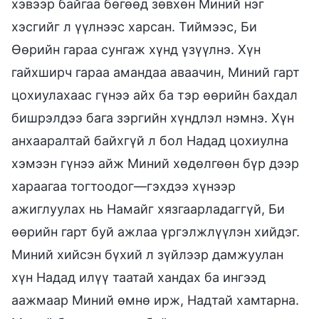
хэвээр байгаа бөгөөд зөвхөн Миний нэг
хэсгийг л үүлнээс харсан. Тиймээс, Би
Өөрийн гараа сунгаж хүнд үзүүлнэ. Хүн
гайхширч гараа амандаа аваачин, Миний гарт
цохиулахаас гүнээ айх ба тэр өөрийн бахдал
бишрэлдээ бага зэргийн хүндлэл нэмнэ. Хүн
анхааралтай байхгүй л бол Надад цохиулна
хэмээн гүнээ айж Миний хөдөлгөөн бүр дээр
хараагаа тогтоодог—гэхдээ хүнээр
ажиглуулах нь Намайг хязгаарладаггүй, Би
өөрийн гарт буй ажлаа үргэлжлүүлэн хийдэг.
Миний хийсэн бүхий л зүйлээр дамжуулан
хүн Надад илүү таатай хандах ба ингээд
аажмаар Миний өмнө ирж, Надтай хамтарна.