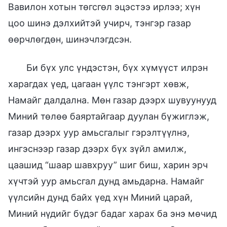
Вавилон хотын төгсгөл эцэстээ ирлээ; хүн
цоо шинэ дэлхийтэй учирч, тэнгэр газар
өөрчлөгдөн, шинэчлэгдсэн.
Би бүх улс үндэстэн, бүх хүмүүст илрэн
харагдах үед, цагаан үүлс тэнгэрт хөвж,
Намайг далдална. Мөн газар дээрх шувуунууд
Миний төлөө баяртайгаар дуулан бүжиглэж,
газар дээрх уур амьсгалыг гэрэлтүүлнэ,
ингэснээр газар дээрх бүх зүйл амилж,
цаашид “шаар шавхруу” шиг биш, харин эрч
хүчтэй уур амьсгал дунд амьдарна. Намайг
үүлсийн дунд байх үед хүн Миний царай,
Миний нүдийг бүдэг бадаг харах ба энэ мөчид