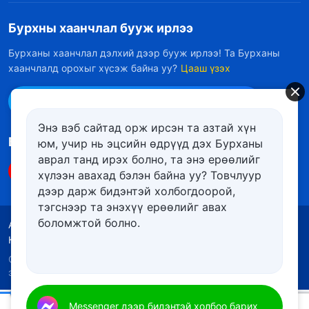
Бурхны хаанчлал бууж ирлээ
Бурханы хаанчлал дэлхий дээр бууж ирлээ! Та Бурханы
хаанчлалд орохыг хүсэж байна уу?
Цааш үзэх
Messenger дээр бидэнтэй холбоо барих
Энэ вэб сайтад орж ирсэн та азтай хүн
Биднийг дагах
юм, учир нь эцсийн өдрүүд дэх Бурханы
аврал танд ирэх болно, та энэ ерѳѳлийг
хүлээн авахад бэлэн байна уу? Товчлуур
дээр дарж бидэнтэй холбогдоорой,
тэгснээр та энэхүү ерѳѳлийг авах
боломжтой болно.
Ашиглалтын нөхцөлүүд
Нууцлалын бодлого
Кредит
Күүкийн бодлого
Copyright © 2026
Төгс Хүчит Бурханы Чуулган
. Бүх
эрх хуулиар хамгаалагдсан.
Өдөр тутмын Бурханы үг: Бурханы илрэлт ба ажил | Эшлэл 66
Messenger дээр бидэнтэй холбоо барих