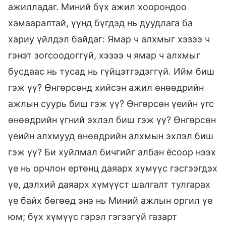
ажилладаг. Миний бүх ажил хоорондоо
хамааралтай, үүнд бүгдэд нь дуудлага ба
хариу үйлдэл байдаг: Ямар ч алхмыг хэзээ ч
гэнэт зогсоодоггүй, хэзээ ч ямар ч алхмыг
бусдаас нь тусад нь гүйцэтгэдэггүй. Ийм биш
гэж үү? Өнгөрсөнд хийсэн ажил өнөөдрийн
ажлын суурь биш гэж үү? Өнгөрсөн үеийн үгс
өнөөдрийн үгний эхлэл биш гэж үү? Өнгөрсөн
үеийн алхмууд өнөөдрийн алхмын эхлэл биш
гэж үү? Би хуйлмал бичгийг албан ёсоор нээх
үе нь орчлон ертөнц даяарх хүмүүс гэсгээгдэх
үе, дэлхий даяарх хүмүүст шалгалт тулгарах
үе байх бөгөөд энэ нь Миний ажлын оргил үе
юм; бүх хүмүүс гэрэл гэгээгүй газарт