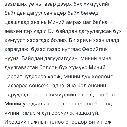
эзэмших үе нь газар дээрх бүх хүмүүсийг
байлдан дагуулсан өдөр байх бөгөөд
цаашлаад энэ нь Миний амрах цаг байна—
зөвхөн тэр үед л Би байлдан дагуулагдсан бүх
хүмүүст харагдах болно. Би ариун хаанчлалд
харагдаж, бузар газар нутгаас Өөрийгөө
нууна. Байлдан дагуулагдсан, Миний өмнө
дуулгавартай болсон бүх хүмүүс Миний
царайг нүдээрээ харж, Миний дуу хоолойг
чихээрээ сонсож чадна. Энэ бол эцсийн
өдрүүдэд төрсөн хүмүүсийн ерөөл, энэ бол
Миний урьдчилан тогтоосон ерөөл бөгөөд
үүнийг ямар ч хүн өөрчилж чадахгүй.
Ирээдүйн ажлын төлөө өнөөдөр Би ингэж