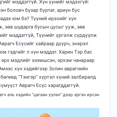
гийг мэддэггүй. Хүн үүнийг мэдэхгүй:
эн боловч бузар буртаг, ариун бус
адах юм бэ? Түүний ирэхийг хүн
, зөв шударга бусын цусыг ууж, зөв
нийг мэддэггүй, Түүнийг үргэлж сүрдүүлж
врагч Есүсийг хайраар дүүрч, энэрэл
юм гэдгийг л хүн мэддэг. Харин Тэр бас
, эрх мэдлийг эзэмшсэн, эрхэм чанараар
ймээс хүн хэдийгээр Золин аврагчийн
 бөгөөд “Тэнгэр” хүртэл хүний залбиралд
хүмүүст Аврагч Есүс харагддаггүй.
рагч аль хэдийн “цагаан үүлэн” дээр эргэн ирсэн