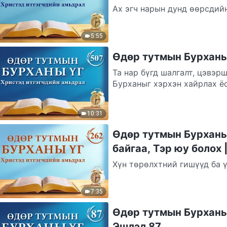
Ах эгч нарын дунд өөрсдийн
Сатаны боолууд бөгөөд тэд 
өдөр...
5:55
Өдөр тутмын Бурханы 
Та нар бүгд шалгалт, цэвэр
Бурханыг хэрхэн хайрлах ё
Бурханд...
10:31
Өдөр тутмын Бурханы 
байгаа, Тэр юу болох 
Хүн төрөлхтний гишүүд ба ү
өөрсдийн оюун санаа, бие м
7:35
Өдөр тутмын Бурханы 
Эшлэл 87