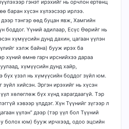
елүүлэхээр гэнэт ирэхийг нь орчлон ертөнц
өө баран хүсэн хүлээсээр ирлээ.
 дээр тэнгэр өөд буцан явж, Хамгийн
н боддог. Үүний адилаар, Есүс Өөрийг нь
сэн хүмүүсийн дунд дахин, цагаан үүлэн
үүлийг хэлж байна) бууж ирэх ба
эр хүний өмнө гарч ирснийхээ дараа
уулаад, хүмүүсийн дунд хайр,
э бүх үзэл нь хүмүүсийн боддог зүйл юм.
г зүйл хийсэн. Эргэн ирэхийг нь хүсэн
 үүл хөлөглөж бүх хүнд харагдаагүй. Тэр
эггүй хэвээр үлддэг. Хүн Түүнийг зүгээр л
агаан үүлэн” дээр (тэр үүл бол Түүний
 юу болох юм) бууж ирчхээд, одоо эцсийн