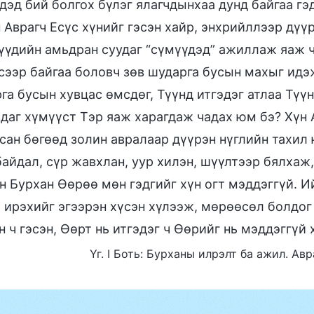
дэд бий болгох бүлэг ялагчдынхаа дунд байгаа гэд
 Аврагч Есүс хүнийг гэсэн хайр, энхрийллээр дүүр
үүдийн амьдран суудаг “сүмүүдэд” ажиллаж яаж ч
сээр байгаа боловч зөв шударга бусын махыг идэж
га бусын хувцас өмсдөг, Түүнд итгэдэг атлаа Түү
даг хүмүүст Тэр яаж харагдаж чадах юм бэ? Хүн А
сан бөгөөд золин авралаар дүүрэн нүглийн тахил 
байдал, сүр жавхлан, уур хилэн, шүүлтээр бялхаж
н Бурхан Өөрөө мөн гэдгийг хүн огт мэддэггүй. И
 ирэхийг эгээрэн хүсэн хүлээж, мөрөөсөл болдог
н ч гэсэн, Өөрт нь итгэдэг ч Өөрийг нь мэддэггүй 
Үг. I Боть: Бурханы илрэлт ба ажил. Ав