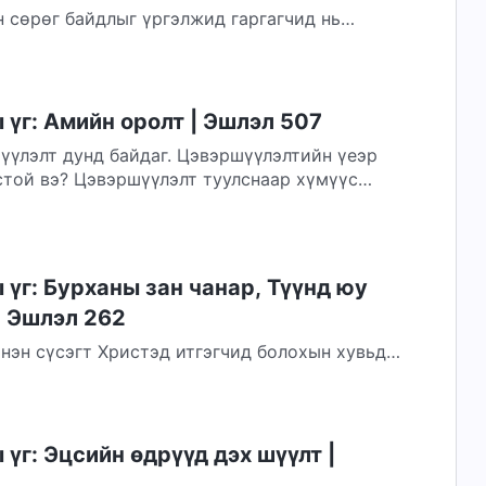
 сөрөг байдлыг үргэлжид гаргагчид нь
чуулганыг үймүүлдэг. Тийм хүмүүс нэг л
үг: Амийн оролт | Эшлэл 507
шүүлэлт дунд байдаг. Цэвэршүүлэлтийн үеэр
стой вэ? Цэвэршүүлэлт туулснаар хүмүүс
үг: Бурханы зан чанар, Түүнд юу
| Эшлэл 262
нэн сүсэгт Христэд итгэгчид болохын хувьд
ахбодыг Бурханы даалгаврыг биелүүлэхэд...
үг: Эцсийн өдрүүд дэх шүүлт |