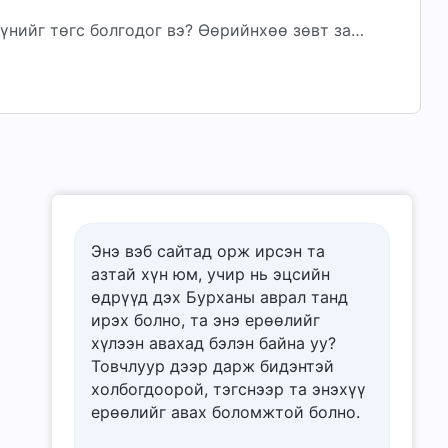
үнийг төгс болгодог вэ? Өөрийнхөө зөвт зан
гүйцэтгэдэг. Бурханы зан чанар нь
Энэ вэб сайтад орж ирсэн та
азтай хүн юм, учир нь эцсийн
өдрүүд дэх Бурханы аврал танд
ирэх болно, та энэ ерѳѳлийг
хүлээн авахад бэлэн байна уу?
Товчлуур дээр дарж бидэнтэй
холбогдоорой, тэгснээр та энэхүү
ерѳѳлийг авах боломжтой болно.