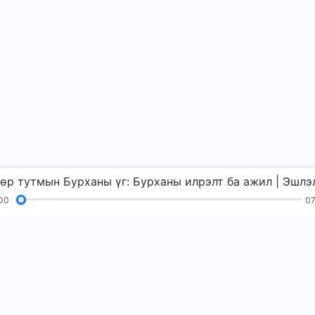
00
07
д
Уншлагууд
Сайн мэдээ
Гэрчлэлүүд