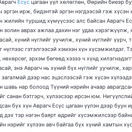
Аврагч
Есүс
цагаан үүл хөлөглөн, Өөрийн биеэр бу
ч эргэн ирж, бидэнтэй эргэн нэгдээсэй гэж хүсэн
н жилийн туршид хүмүүсээс алс байсан Аврагч Ес
н золин аврах ажлаа дахин нэг удаа хэрэгжүүлж, 
асай, хүний нүглийг уучилж, хүний нүглийг үүрч, т
г нүглээс гэтэлгээсэй хэмээн хүн хүсэмжилдэг. Т
, нөхөрсөг, эрхэм бөгөөд хэзээ ч хүнд хилэгнэдэгг
асай, энэ Аврагч нь хүний бүх нүглийг уучилж, ха
 загалмай дээр нас эцэслээсэй гэж хүсэн хүлээдэ
н шавь нар болоод Түүний нэрийн ачаар аврагдса
йг санан бэтгэрч, хүлээсээр ирсэн юм. Нигүүлсли
дсан бүх хүн Аврагч Есүс цагаан үүлэн дээр буун 
д дэх тэр нэгэн баярт өдрийг хүсэмжилсээр байн
йн нэрийг хүлээн авч байгаа бүх хүний хамтын хү