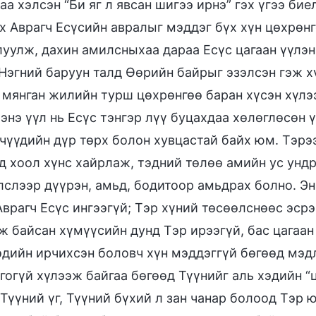
аа хэлсэн “Би яг л явсан шигээ ирнэ” гэх үгээ би
х Аврагч Есүсийн авралыг мэддэг бүх хүн цөхрөнг
уулж, дахин амилсныхаа дараа Есүс цагаан үүлэн
Нэгний баруун талд Өөрийн байрыг эзэлсэн гэж хү
 мянган жилийн турш цөхрөнгөө баран хүсэн хүлээ
(энэ үүл нь Есүс тэнгэр лүү буцахдаа хөлөглөсөн 
чүүдийн дүр төрх болон хувцастай байх юм. Тэрэ
д хоол хүнс хайрлаж, тэдний төлөө амийн ус ундр
лслээр дүүрэн, амьд, бодитоор амьдрах болно. Эн
Аврагч Есүс ингээгүй; Тэр хүний төсөөлснөөс эсрэ
ж байсан хүмүүсийн дунд Тэр ирээгүй, бас цагаан
эдийн ирчихсэн боловч хүн мэддэггүй бөгөөд мэдл
гогүй хүлээж байгаа бөгөөд Түүнийг аль хэдийн “ц
 Түүний үг, Түүний бүхий л зан чанар болоод Тэр