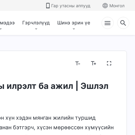
Гар утасны аппууд
Монгол
 мэдээ
Гэрчлэлүүд
Шинэ эрин үе
аны ажлыг мэдэх нь
Бурханы зан чанар, Түүнд
ы илрэлт ба ажил | Эшлэл
эн хүн хэдэн мянган жилийн туршид
санан бэтгэрч, хүсэн мөрөөссөн хүмүүсийн