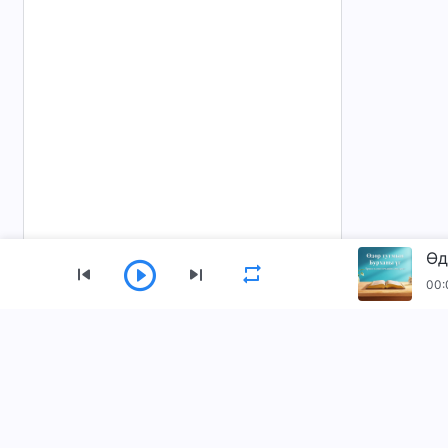
00:
Цэс
Нүүр
Ном
Видео
Магтан дуунуу
Бидний тухай