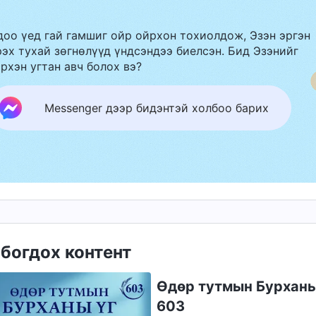
доо үед гай гамшиг ойр ойрхон тохиолдож, Эзэн эргэн
эх тухай зөгнөлүүд үндсэндээ биелсэн. Бид Эзэнийг
рхэн угтан авч болох вэ?
Messenger дээр бидэнтэй холбоо барих
богдох контент
Өдөр тутмын Бурханы ү
603