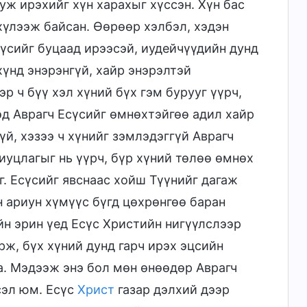
уж ирэхийг хүн харахыг хүссэн. Хүн бас
 хүлээж байсан. Өөрөөр хэлбэл, хэдэн
үсийг буцаад ирээсэй, иудейчүүдийн дунд
хүнд энэрэнгүй, хайр энэрэлтэй
эр ч бүү хэл хүний бүх гэм бурууг үүрч,
эд Аврагч Есүсийг өмнөхтэйгөө адил хайр
үй, хэзээ ч хүнийг зэмлэдэггүй Аврагч
риуцлагыг нь үүрч, бүр хүний төлөө өмнөх
г. Есүсийг явснаас хойш Түүнийг дагаж
н ариун хүмүүс бүгд цөхрөнгөө баран
йн эрин үед Есүс Христийн нигүүлслээр
ирж, бүх хүний дунд гарч ирэх эцсийн
а. Мэдээж энэ бол мөн өнөөдөр Аврагч
сэл юм. Есүс
Христ
газар дэлхий дээр