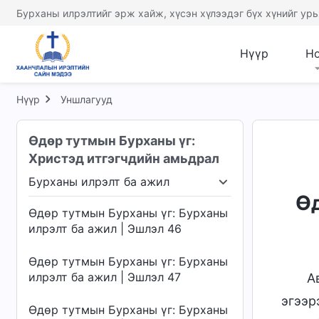
Бурханы илрэлтийг эрж хайж, хүсэн хүлээдэг бүх хүнийг урь
Нүүр
Н
Нүүр
Уншлагууд
Өдөр тутмын Бурханы үг:
Христэд итгэгчдийн амьдрал
Бурханы илрэлт ба ажил
 үе шат
Бурханы илрэлт ба ажил
Эцсийн ө
Өд
Өдөр тутмын Бурханы үг: Бурханы
илрэлт ба ажил | Эшлэл 46
Өдөр тутмын Бурханы үг: Бурханы
илрэлт ба ажил | Эшлэл 47
А
эгээр
Өдөр тутмын Бурханы үг: Бурханы