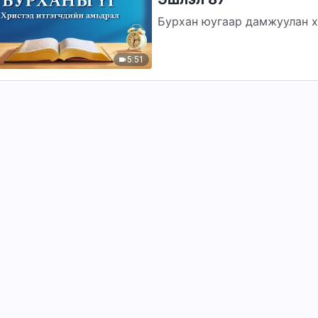
Бурхан юугаар дамжуулан х
чанараар дамжуулан үүнийг 
үндсэндээ...
5:51