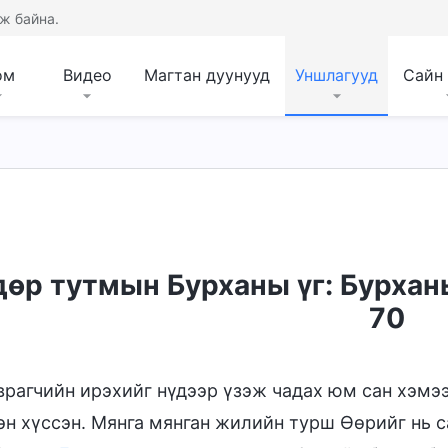
ж байна.
ом
Видео
Магтан дуунууд
Уншлагууд
Сайн
дрүүд дэх шүүлт
Бие махбодтой болох
Бурх
өр тутмын Бурханы үг: Бурхан
70
врагчийн ирэхийг нүдээр үзэж чадах юм сан хэмэ
эн хүссэн. Мянга мянган жилийн турш Өөрийг нь 