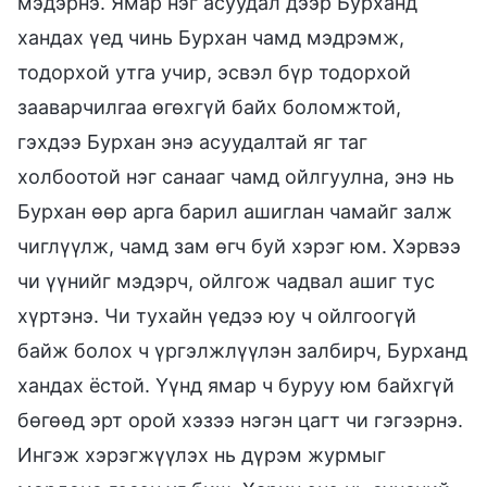
мэдэрнэ. Ямар нэг асуудал дээр Бурханд
хандах үед чинь Бурхан чамд мэдрэмж,
тодорхой утга учир, эсвэл бүр тодорхой
зааварчилгаа өгөхгүй байх боломжтой,
гэхдээ Бурхан энэ асуудалтай яг таг
холбоотой нэг санааг чамд ойлгуулна, энэ нь
Бурхан өөр арга барил ашиглан чамайг залж
чиглүүлж, чамд зам өгч буй хэрэг юм. Хэрвээ
чи үүнийг мэдэрч, ойлгож чадвал ашиг тус
хүртэнэ. Чи тухайн үедээ юу ч ойлгоогүй
байж болох ч үргэлжлүүлэн залбирч, Бурханд
хандах ёстой. Үүнд ямар ч буруу юм байхгүй
бөгөөд эрт орой хэзээ нэгэн цагт чи гэгээрнэ.
Ингэж хэрэгжүүлэх нь дүрэм журмыг