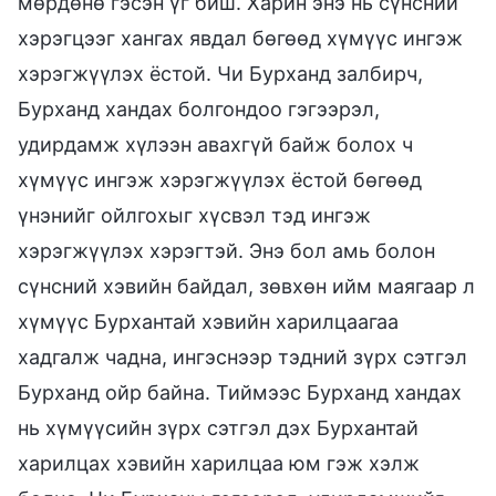
мөрдөнө гэсэн үг биш. Харин энэ нь сүнсний
хэрэгцээг хангах явдал бөгөөд хүмүүс ингэж
хэрэгжүүлэх ёстой. Чи Бурханд залбирч,
Бурханд хандах болгондоо гэгээрэл,
удирдамж хүлээн авахгүй байж болох ч
хүмүүс ингэж хэрэгжүүлэх ёстой бөгөөд
үнэнийг ойлгохыг хүсвэл тэд ингэж
хэрэгжүүлэх хэрэгтэй. Энэ бол амь болон
сүнсний хэвийн байдал, зөвхөн ийм маягаар л
хүмүүс Бурхантай хэвийн харилцаагаа
хадгалж чадна, ингэснээр тэдний зүрх сэтгэл
Бурханд ойр байна. Тиймээс Бурханд хандах
нь хүмүүсийн зүрх сэтгэл дэх Бурхантай
харилцах хэвийн харилцаа юм гэж хэлж