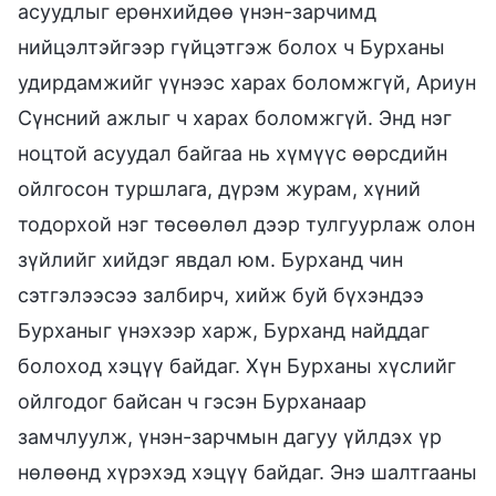
асуудлыг ерөнхийдөө үнэн-зарчимд
нийцэлтэйгээр гүйцэтгэж болох ч Бурханы
удирдамжийг үүнээс харах боломжгүй, Ариун
Сүнсний ажлыг ч харах боломжгүй. Энд нэг
ноцтой асуудал байгаа нь хүмүүс өөрсдийн
ойлгосон туршлага, дүрэм журам, хүний
тодорхой нэг төсөөлөл дээр тулгуурлаж олон
зүйлийг хийдэг явдал юм. Бурханд чин
сэтгэлээсээ залбирч, хийж буй бүхэндээ
Бурханыг үнэхээр харж, Бурханд найддаг
болоход хэцүү байдаг. Хүн Бурханы хүслийг
ойлгодог байсан ч гэсэн Бурханаар
замчлуулж, үнэн-зарчмын дагуу үйлдэх үр
нөлөөнд хүрэхэд хэцүү байдаг. Энэ шалтгааны