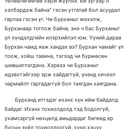
төлөвлөгөөгөө хэрэгжүүлнэ. Би зүгээр л
хэлбэрдэж байна” гэсэн утгатай бол асуудал
гарлаа гэсэн үг. Чи Бурханыг мэхэлж,
Бурханаар тоглож байна, энэ ч бас Бурханыг
үл хүндэлдгийн илэрхийлэл юм. Үүний дараа
Бурхан чамд яаж хандах вэ? Бурхан чамайг үл
тоож, хойш тавина, тэгээд чи бүрмөсөн
шившиглэгдэнэ. Хэрвээ чи Бурханыг
идэвхтэйгээр эрж хайдаггүй, үнэнд хичээл
чармайлт гаргадаггүй бол таягдан хаягдана.
Бурханд итгэдэг ихэнх хүн ийм байдалд
байдаг. Ихэнх тохиолдолд тэд бодолгүй,
ухамсаргүй нөхцөлд амьдардаг бөгөөд ер
бусын зүйл тохиолдоогүй, хүнд хэцүү