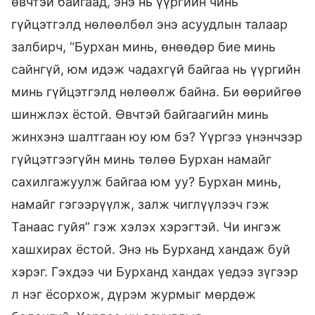
өвчтэй байгаад, энэ нь үүргийн чинь
гүйцэтгэлд нөлөөлбөл энэ асуудлын талаар
залбирч, “Бурхан минь, өнөөдөр бие минь
сайнгүй, юм идэж чадахгүй байгаа нь үүргийн
минь гүйцэтгэлд нөлөөлж байна. Би өөрийгөө
шинжлэх ёстой. Өвчтэй байгаагийн минь
жинхэнэ шалтгаан юу юм бэ? Үүргээ үнэнчээр
гүйцэтгээгүйн минь төлөө Бурхан намайг
сахилгажуулж байгаа юм уу? Бурхан минь,
намайг гэгээрүүлж, залж чиглүүлээч гэж
Танаас гуйя” гэж хэлэх хэрэгтэй. Чи ингэж
хашхирах ёстой. Энэ нь Бурханд хандаж буй
хэрэг. Гэхдээ чи Бурханд хандах үедээ зүгээр
л нэг ёсорхож, дүрэм журмыг мөрдөж