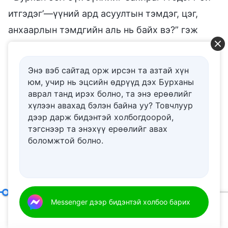
итгэдэг’—үүний ард асуултын тэмдэг, цэг,
анхаарлын тэмдгийн аль нь байх вэ?” гэж
асуу. Үүнийг тунгаан бодох үед яг ямар
байдалд байгаагаа чи хэсэг хугацаанд хэлж
Энэ вэб сайтад орж ирсэн та азтай хүн
чадахгүй. Бага зэрэг туршлага хуримтлуулсны
юм, учир нь эцсийн өдрүүд дэх Бурханы
аврал танд ирэх болно, та энэ ерѳѳлийг
дараа чи бүх зүйлийг тодорхой харж, “Бурхан
хүлээн авахад бэлэн байна уу? Товчлуур
бол үнэхээр бүх зүйлийг Захирагч!!!” гэж
дээр дарж бидэнтэй холбогдоорой,
итгэлтэйгээр хэлж чадна. Үүний дараа гурван
тэгснээр та энэхүү ерѳѳлийг авах
боломжтой болно.
анхаарлын тэмдэг тавигдах бөгөөд чи ямар ч
эргэлзээгүйгээр Бурханы дээд эрхийн талаар
үнэхээр мэддэг учраас ийм байх болно. Та
нар эдгээр байдлын алинд нь байна вэ? Та нар
Бурханд итгэх итгэл дэлхий ертөнцийн ёрын муу чиг хандлагыг нэвт харснаар эхлэх ёстой
Messenger дээр бидэнтэй холбоо барих
одоогийн байдал, биеийн хэмжээгээ харахад
00:20
32:18
ихэвчлэн асуултын тэмдэг байх нь тодорхой