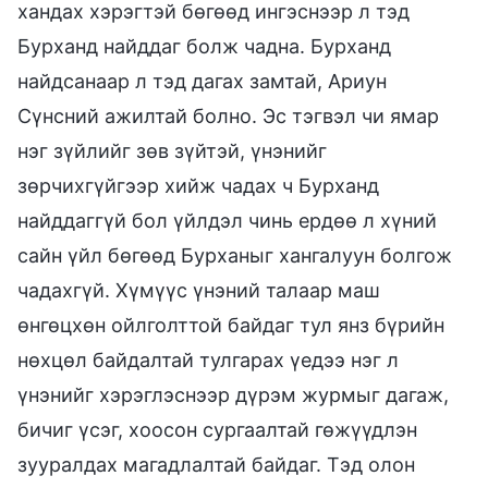
хандах хэрэгтэй бөгөөд ингэснээр л тэд
Бурханд найддаг болж чадна. Бурханд
найдсанаар л тэд дагах замтай, Ариун
Сүнсний ажилтай болно. Эс тэгвэл чи ямар
нэг зүйлийг зөв зүйтэй, үнэнийг
зөрчихгүйгээр хийж чадах ч Бурханд
найддаггүй бол үйлдэл чинь ердөө л хүний
сайн үйл бөгөөд Бурханыг хангалуун болгож
чадахгүй. Хүмүүс үнэний талаар маш
өнгөцхөн ойлголттой байдаг тул янз бүрийн
нөхцөл байдалтай тулгарах үедээ нэг л
үнэнийг хэрэглэснээр дүрэм журмыг дагаж,
бичиг үсэг, хоосон сургаалтай гөжүүдлэн
зууралдах магадлалтай байдаг. Тэд олон