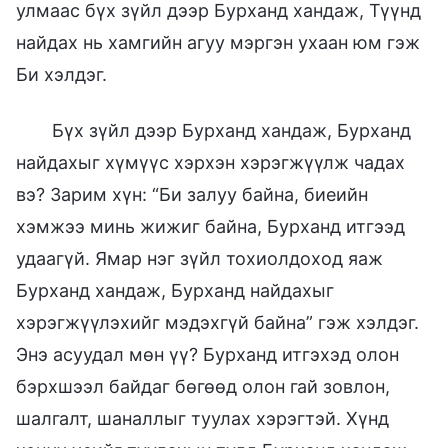
улмаас бүх зүйл дээр Бурханд хандаж, Түүнд
найдах нь хамгийн агуу мэргэн ухаан юм гэж
Би хэлдэг.
Бүх зүйл дээр Бурханд хандаж, Бурханд
найдахыг хүмүүс хэрхэн хэрэгжүүлж чадах
вэ? Зарим хүн: “Би залуу байна, биеийн
хэмжээ минь жижиг байна, Бурханд итгээд
удаагүй. Ямар нэг зүйл тохиолдоход яаж
Бурханд хандаж, Бурханд найдахыг
хэрэгжүүлэхийг мэдэхгүй байна” гэж хэлдэг.
Энэ асуудал мөн үү? Бурханд итгэхэд олон
бэрхшээл байдаг бөгөөд олон гай зовлон,
шалгалт, шаналлыг туулах хэрэгтэй. Хүнд