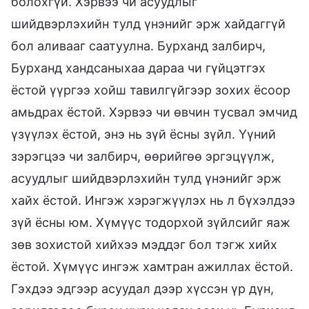
болохгүй. Хэрвээ чи асуудлыг
шийдвэрлэхийн тулд үнэнийг эрж хайдаггүй
бол аливааг саатуулна. Бурханд залбирч,
Бурханд хандсаныхаа дараа чи гүйцэтгэх
ёстой үүргээ хойш тавилгүйгээр зохих ёсоор
амьдрах ёстой. Хэрвээ чи өвчин тусвал эмчид
үзүүлэх ёстой, энэ нь зүй ёсны зүйл. Үүний
зэрэгцээ чи залбирч, өөрийгөө эргэцүүлж,
асуудлыг шийдвэрлэхийн тулд үнэнийг эрж
хайх ёстой. Ингэж хэрэгжүүлэх нь л бүхэлдээ
зүй ёсны юм. Хүмүүс тодорхой зүйлсийг яаж
зөв зохистой хийхээ мэддэг бол тэгж хийх
ёстой. Хүмүүс ингэж хамтран ажиллах ёстой.
Гэхдээ эдгээр асуудал дээр хүссэн үр дүн,