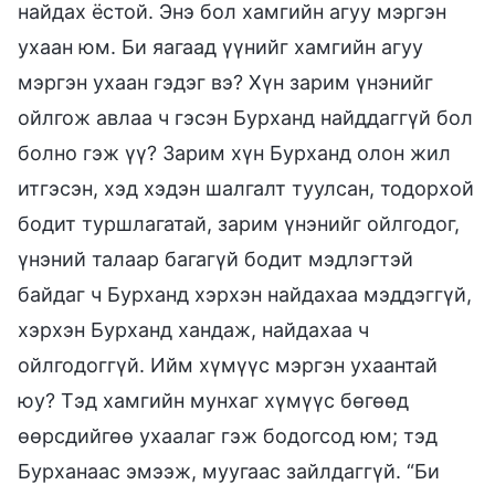
найдах ёстой. Энэ бол хамгийн агуу мэргэн
ухаан юм. Би яагаад үүнийг хамгийн агуу
мэргэн ухаан гэдэг вэ? Хүн зарим үнэнийг
ойлгож авлаа ч гэсэн Бурханд найддаггүй бол
болно гэж үү? Зарим хүн Бурханд олон жил
итгэсэн, хэд хэдэн шалгалт туулсан, тодорхой
бодит туршлагатай, зарим үнэнийг ойлгодог,
үнэний талаар багагүй бодит мэдлэгтэй
байдаг ч Бурханд хэрхэн найдахаа мэддэггүй,
хэрхэн Бурханд хандаж, найдахаа ч
ойлгодоггүй. Ийм хүмүүс мэргэн ухаантай
юу? Тэд хамгийн мунхаг хүмүүс бөгөөд
өөрсдийгөө ухаалаг гэж бодогсод юм; тэд
Бурханаас эмээж, муугаас зайлдаггүй. “Би