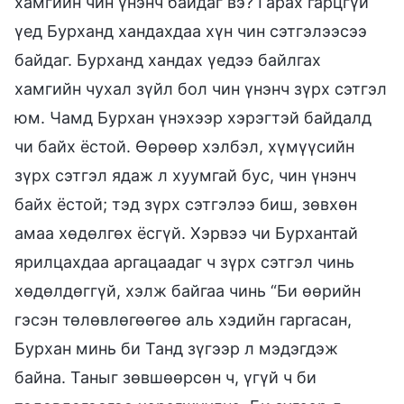
хамгийн чин үнэнч байдаг вэ? Гарах гарцгүй
үед Бурханд хандахдаа хүн чин сэтгэлээсээ
байдаг. Бурханд хандах үедээ байлгах
хамгийн чухал зүйл бол чин үнэнч зүрх сэтгэл
юм. Чамд Бурхан үнэхээр хэрэгтэй байдалд
чи байх ёстой. Өөрөөр хэлбэл, хүмүүсийн
зүрх сэтгэл ядаж л хуумгай бус, чин үнэнч
байх ёстой; тэд зүрх сэтгэлээ биш, зөвхөн
амаа хөдөлгөх ёсгүй. Хэрвээ чи Бурхантай
ярилцахдаа аргацаадаг ч зүрх сэтгэл чинь
хөдөлдөггүй, хэлж байгаа чинь “Би өөрийн
гэсэн төлөвлөгөөгөө аль хэдийн гаргасан,
Бурхан минь би Танд зүгээр л мэдэгдэж
байна. Таныг зөвшөөрсөн ч, үгүй ч би