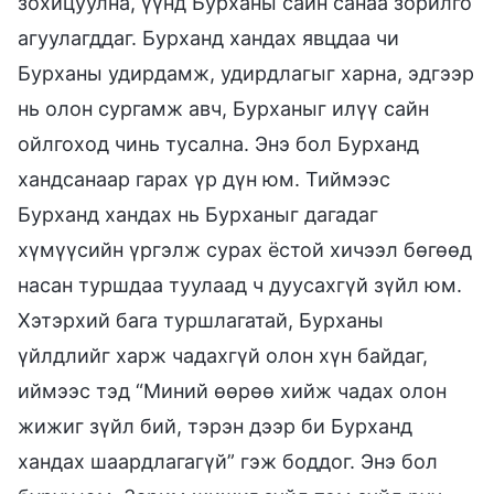
зохицуулна, үүнд Бурханы сайн санаа зорилго
агуулагддаг. Бурханд хандах явцдаа чи
Бурханы удирдамж, удирдлагыг харна, эдгээр
нь олон сургамж авч, Бурханыг илүү сайн
ойлгоход чинь тусална. Энэ бол Бурханд
хандсанаар гарах үр дүн юм. Тиймээс
Бурханд хандах нь Бурханыг дагадаг
хүмүүсийн үргэлж сурах ёстой хичээл бөгөөд
насан туршдаа туулаад ч дуусахгүй зүйл юм.
Хэтэрхий бага туршлагатай, Бурханы
үйлдлийг харж чадахгүй олон хүн байдаг,
иймээс тэд “Миний өөрөө хийж чадах олон
жижиг зүйл бий, тэрэн дээр би Бурханд
хандах шаардлагагүй” гэж боддог. Энэ бол