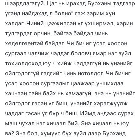
шаардлагагүй. Цаг нь ирэхэд Бурханы тэдгээр
үгэнд найдахад л болно” гэж зарим хүн
хэлдэг. Чиний цээжилсэн үг үхширмэл, харин
тулгардаг орчин, байгаа байдал чинь
хөдөлгөөнтэй байдаг. Чи бичиг үсэг, хоосон
сургаал чалчиж чаддаг боловч ямар нэг зүйл
тохиолдоход юу ч хийж чаддаггүй нь үнэнийг
ойлгодоггүй гэдгийг чинь нотолдог. Чи бичиг
үсэг, хоосон сургаалыг цээжээр уншихдаа
хэчнээн сайн байх нь хамаагүй, энэ нь үнэнийг
ойлгодог гэсэн үг биш, үнэнийг хэрэгжүүлж
чаддаг гэсэн үг бүр ч биш. Иймд эндээс сурах
маш чухал нэг хичээл бий. Энэ хичээл нь юу
вэ? Энэ бол, хүмүүс бүх зүйл дээр Бурханд