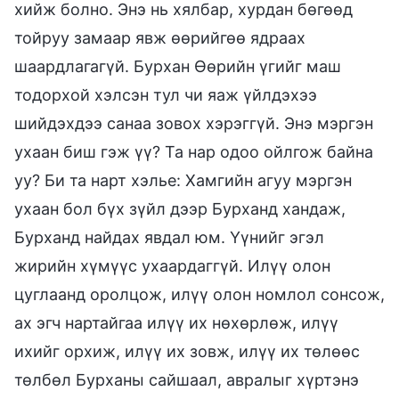
хийж болно. Энэ нь хялбар, хурдан бөгөөд
тойруу замаар явж өөрийгөө ядраах
шаардлагагүй. Бурхан Өөрийн үгийг маш
тодорхой хэлсэн тул чи яаж үйлдэхээ
шийдэхдээ санаа зовох хэрэггүй. Энэ мэргэн
ухаан биш гэж үү? Та нар одоо ойлгож байна
уу? Би та нарт хэлье: Хамгийн агуу мэргэн
ухаан бол бүх зүйл дээр Бурханд хандаж,
Бурханд найдах явдал юм. Үүнийг эгэл
жирийн хүмүүс ухаардаггүй. Илүү олон
цуглаанд оролцож, илүү олон номлол сонсож,
ах эгч нартайгаа илүү их нөхөрлөж, илүү
ихийг орхиж, илүү их зовж, илүү их төлөөс
төлбөл Бурханы сайшаал, авралыг хүртэнэ