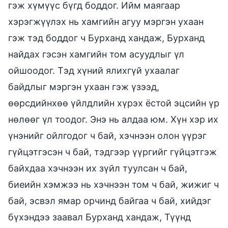
гэж хүмүүс бүгд боддог. Ийм маягаар
хэрэгжүүлэх нь хамгийн агуу мэргэн ухаан
гэж тэд боддог ч Бурханд хандаж, Бурханд
найдах гэсэн хамгийн том асуудлыг үл
ойшоодог. Тэд хүний ялихгүй ухаалаг
байдлыг мэргэн ухаан гэж үзээд,
өөрсдийнхөө үйлдлийн хүрэх ёстой эцсийн үр
нөлөөг үл тоодог. Энэ нь алдаа юм. Хүн хэр их
үнэнийг ойлгодог ч бай, хэчнээн олон үүрэг
гүйцэтгэсэн ч бай, тэдгээр үүргийг гүйцэтгэж
байхдаа хэчнээн их зүйл туулсан ч бай,
биеийн хэмжээ нь хэчнээн том ч бай, жижиг ч
бай, эсвэл ямар орчинд байгаа ч бай, хийдэг
бүхэндээ заавал Бурханд хандаж, Түүнд