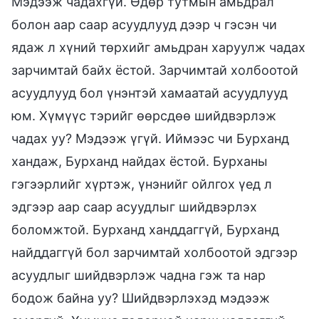
Мэдээж чадахгүй. Өдөр тутмын амьдрал
болон аар саар асуудлууд дээр ч гэсэн чи
ядаж л хүний төрхийг амьдран харуулж чадах
зарчимтай байх ёстой. Зарчимтай холбоотой
асуудлууд бол үнэнтэй хамаатай асуудлууд
юм. Хүмүүс тэрийг өөрсдөө шийдвэрлэж
чадах уу? Мэдээж үгүй. Иймээс чи Бурханд
хандаж, Бурханд найдах ёстой. Бурханы
гэгээрлийг хүртэж, үнэнийг ойлгох үед л
эдгээр аар саар асуудлыг шийдвэрлэх
боломжтой. Бурханд ханддаггүй, Бурханд
найддаггүй бол зарчимтай холбоотой эдгээр
асуудлыг шийдвэрлэж чадна гэж та нар
бодож байна уу? Шийдвэрлэхэд мэдээж