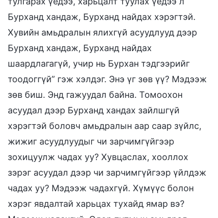
тулгарах үедээ, харьцалт туулах үедээ л
Бурханд хандаж, Бурханд найдах хэрэгтэй.
Хувийн амьдралын ялихгүй асуудлууд дээр
Бурханд хандаж, Бурханд найдах
шаардлагагүй, учир нь Бурхан тэдгээрийг
тоодоггүй” гэж хэлдэг. Энэ үг зөв үү? Мэдээж
зөв биш. Энд гажуудал байна. Томоохон
асуудал дээр Бурханд хандах зайлшгүй
хэрэгтэй боловч амьдралын аар саар зүйлс,
жижиг асуудлуудыг чи зарчимгүйгээр
зохицуулж чадах уу? Хувцаслах, хооллох
зэрэг асуудал дээр чи зарчимгүйгээр үйлдэж
чадах уу? Мэдээж чадахгүй. Хүмүүс болон
хэрэг явдалтай харьцах тухайд ямар вэ?