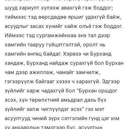
шууд хариулт хүлээж авахгүй гэж боддог;
тиймээс тэд өөрсдөдөө яршиг удахгүй байж,
асуудлыг засах хүнийг хайж олъё гэж боддог.
Иймээс тэд сургамжийнхаа энэ тал дээр
хамгийн тааруу гүйцэтгэлтэй, оролт нь
хамгийн өнгөц байдаг. Хэрвээ чи Бурханд
хандаж, Бурханд найдаж сурахгүй бол Бурхан
чам дээр ажиллаж, чамайг замчилж,
гэгээрүүлж байгааг хэзээ ч харахгүй. Эдгээр
зүйлийг харж чадахгүй бол “Бурхан оршдог
эсэх, хүн төрөлхтний амьдрал дахь бүх
зүйлийг залж чиглүүлдэг эсэх” гэх мэт
асуултууд чиний зүрх сэтгэлийн гүнд цэг юм
уу анхаарлын тэмдгээр бус, асуултын