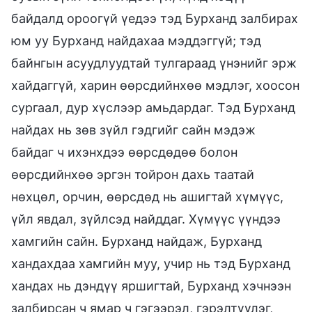
байдалд ороогүй үедээ тэд Бурханд залбирах
юм уу Бурханд найдахаа мэддэггүй; тэд
байнгын асуудлуудтай тулгараад үнэнийг эрж
хайдаггүй, харин өөрсдийнхөө мэдлэг, хоосон
сургаал, дур хүслээр амьдардаг. Тэд Бурханд
найдах нь зөв зүйл гэдгийг сайн мэдэж
байдаг ч ихэнхдээ өөрсдөдөө болон
өөрсдийнхөө эргэн тойрон дахь таатай
нөхцөл, орчин, өөрсдөд нь ашигтай хүмүүс,
үйл явдал, зүйлсэд найддаг. Хүмүүс үүндээ
хамгийн сайн. Бурханд найдаж, Бурханд
хандахдаа хамгийн муу, учир нь тэд Бурханд
хандах нь дэндүү яршигтай, Бурханд хэчнээн
залбирсан ч ямар ч гэгээрэл, гэрэлтүүлэг,