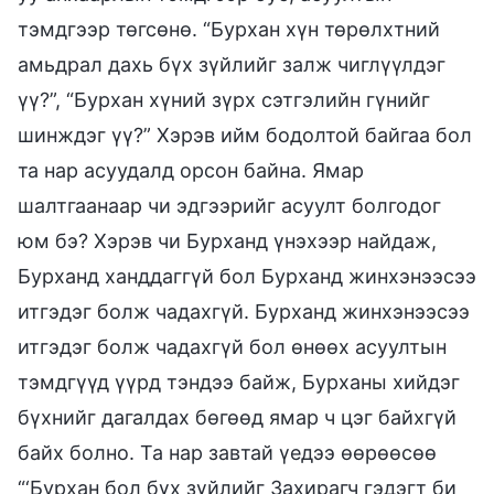
тэмдгээр төгсөнө. “Бурхан хүн төрөлхтний
амьдрал дахь бүх зүйлийг залж чиглүүлдэг
үү?”, “Бурхан хүний зүрх сэтгэлийн гүнийг
шинждэг үү?” Хэрэв ийм бодолтой байгаа бол
та нар асуудалд орсон байна. Ямар
шалтгаанаар чи эдгээрийг асуулт болгодог
юм бэ? Хэрэв чи Бурханд үнэхээр найдаж,
Бурханд ханддаггүй бол Бурханд жинхэнээсээ
итгэдэг болж чадахгүй. Бурханд жинхэнээсээ
итгэдэг болж чадахгүй бол өнөөх асуултын
тэмдгүүд үүрд тэндээ байж, Бурханы хийдэг
бүхнийг дагалдах бөгөөд ямар ч цэг байхгүй
байх болно. Та нар завтай үедээ өөрөөсөө
“‘Бурхан бол бүх зүйлийг Захирагч гэдэгт би