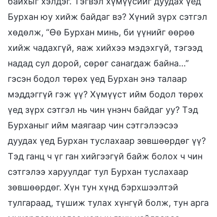
байхыг хэлдэг. Тэгвэл хүмүүсийг дуудах үед
Бурхан юу хийж байдаг вэ? Хүний зүрх сэтгэл
хөдөлж, “Өө Бурхан минь, би үүнийг өөрөө
хийж чадахгүй, яаж хийхээ мэдэхгүй, тэгээд
надад сул дорой, сөрөг санагдаж байна…”
гэсэн бодол төрөх үед Бурхан энэ талаар
мэддэггүй гэж үү? Хүмүүст ийм бодол төрөх
үед зүрх сэтгэл нь чин үнэнч байдаг уу? Тэд
Бурханыг ийм маягаар чин сэтгэлээсээ
дуудах үед Бурхан туслахаар зөвшөөрдөг үү?
Тэд ганц ч үг ган хийгээгүй байж болох ч чин
сэтгэлээ харуулдаг тул Бурхан туслахаар
зөвшөөрдөг. Хүн тун хүнд бэрхшээлтэй
тулгараад, түшиж тулах хүнгүй болж, тун арга