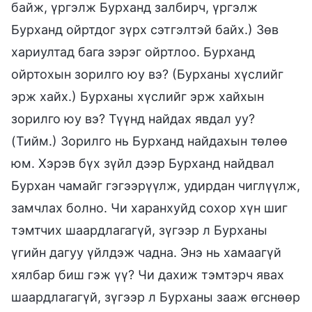
байж, үргэлж Бурханд залбирч, үргэлж
Бурханд ойртдог зүрх сэтгэлтэй байх.) Зөв
хариултад бага зэрэг ойртлоо. Бурханд
ойртохын зорилго юу вэ? (Бурханы хүслийг
эрж хайх.) Бурханы хүслийг эрж хайхын
зорилго юу вэ? Түүнд найдах явдал уу?
(Тийм.) Зорилго нь Бурханд найдахын төлөө
юм. Хэрэв бүх зүйл дээр Бурханд найдвал
Бурхан чамайг гэгээрүүлж, удирдан чиглүүлж,
замчлах болно. Чи харанхуйд сохор хүн шиг
тэмтчих шаардлагагүй, зүгээр л Бурханы
үгийн дагуу үйлдэж чадна. Энэ нь хамаагүй
хялбар биш гэж үү? Чи дахиж тэмтэрч явах
шаардлагагүй, зүгээр л Бурханы зааж өгснөөр