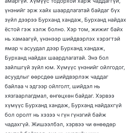
амаргүй. Хүмүүс тодорхой харж чаддаггүй,
үнэнийг эрж хайх шаардлагатай байдаг бүх
зүйл дээрээ Бурханд хандаж, Бурханд найдах
ёстой гэж хэлж болно. Хэр том, жижиг байх
нь хамаагүй, үнэнээр шийдвэрлэх хэрэгтэй
ямар ч асуудал дээр Бурханд хандаж,
Бурханд найдах шаардлагатай. Энэ бол
зайлшгүй зүйл юм. Хүмүүс үнэнийг ойлгодог,
асуудлыг өөрсдөө шийдвэрлэж чаддаг
байлаа ч эдгээр ойлголт, шийдэл нь
хязгаарлагдмал, өнгөцхөн байдаг. Хэрвээ
хүмүүс Бурханд хандаж, Бурханд найдахгүй
бол оролт нь хэзээ ч гүн гүнзгий байж
чадахгүй. Жишээлбэл, хэрвээ чи өнөөдөр