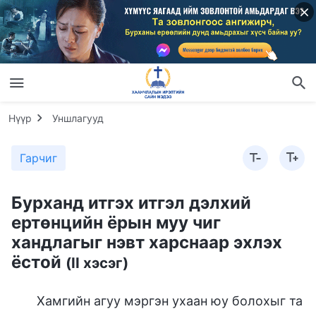
Нүүр
Уншлагууд
Гарчиг
Бурханд итгэх итгэл дэлхий
ертөнцийн ёрын муу чиг
хандлагыг нэвт харснаар эхлэх
ёстой
(II хэсэг)
Хамгийн агуу мэргэн ухаан юу болохыг та