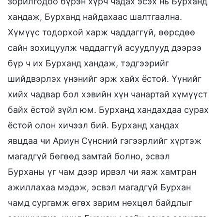
зорилгодоо бүрэн хүрч чадах эсэх нь Бурханд
хандаж, Бурханд найдахаас шалтгаална.
Хүмүүс тодорхой харж чаддаггүй, өөрсдөө
сайн зохицуулж чаддаггүй асуудлууд дээрээ
бүр ч их Бурханд хандаж, тэдгээрийг
шийдвэрлэх үнэнийг эрж хайх ёстой. Үүнийг
хийх чадвар бол хэвийн хүн чанартай хүмүүст
байх ёстой зүйл юм. Бурханд хандахдаа сурах
ёстой олон хичээл бий. Бурханд хандах
явцдаа чи Ариун Сүнсний гэгээрлийг хүртэж
магадгүй бөгөөд замтай болно, эсвэл
Бурханы үг чам дээр ирвэл чи яаж хамтран
ажиллахаа мэдэж, эсвэл магадгүй Бурхан
чамд сургамж өгөх зарим нөхцөл байдлыг