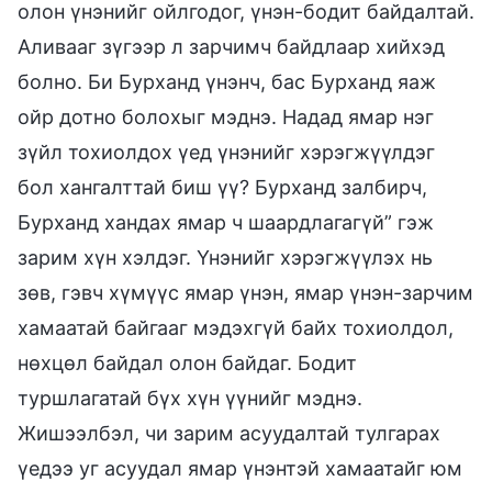
олон үнэнийг ойлгодог, үнэн-бодит байдалтай.
Аливааг зүгээр л зарчимч байдлаар хийхэд
болно. Би Бурханд үнэнч, бас Бурханд яаж
ойр дотно болохыг мэднэ. Надад ямар нэг
зүйл тохиолдох үед үнэнийг хэрэгжүүлдэг
бол хангалттай биш үү? Бурханд залбирч,
Бурханд хандах ямар ч шаардлагагүй” гэж
зарим хүн хэлдэг. Үнэнийг хэрэгжүүлэх нь
зөв, гэвч хүмүүс ямар үнэн, ямар үнэн-зарчим
хамаатай байгааг мэдэхгүй байх тохиолдол,
нөхцөл байдал олон байдаг. Бодит
туршлагатай бүх хүн үүнийг мэднэ.
Жишээлбэл, чи зарим асуудалтай тулгарах
үедээ уг асуудал ямар үнэнтэй хамаатайг юм