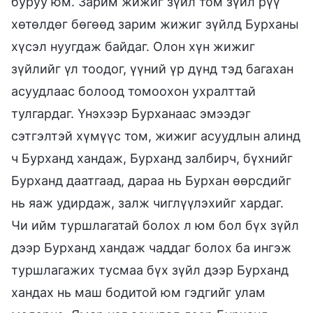
буруу юм. Зарим жижиг зүйл том зүйл рүү
хөтөлдөг бөгөөд зарим жижиг зүйлд Бурханы
хүсэл нуугдаж байдаг. Олон хүн жижиг
зүйлийг үл тоодог, үүний үр дүнд тэд багахан
асуудлаас болоод томоохон ухралттай
тулгардаг. Үнэхээр Бурханаас эмээдэг
сэтгэлтэй хүмүүс том, жижиг асуудлын алинд
ч Бурханд хандаж, Бурханд залбирч, бүхнийг
Бурханд даатгаад, дараа нь Бурхан өөрсдийг
нь яаж удирдаж, залж чиглүүлэхийг хардаг.
Чи ийм туршлагатай болох л юм бол бүх зүйл
дээр Бурханд хандаж чаддаг болох ба ингэж
туршлагажих тусмаа бүх зүйл дээр Бурханд
хандах нь маш бодитой юм гэдгийг улам