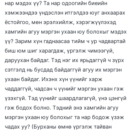
нар мэдэх үү? Та нар одоогийн биеийн
хэмжээндээ үндэслэн итгэлдээ юуг анхаарах
ёстойгоо, мөн эрэлхийлж, хэрэгжүүлэхэд
хамгийн агуу мэргэн ухаан юу болохыг мэдэх
үү? Зарим хүн гаднаасаа тийм ч ур чадвартай
биш юм шиг харагдаж, үргэлж чимээгүй,
даруухан байдаг. Тэд нэг их ярьдаггүй ч зүрх
сэтгэлд нь бусдад байдаггүй агуу их мэргэн
ухаан байдаг. Ихэнх хүн үүнийг харж
чаддаггүй, чадсан ч үүнийг мэргэн ухаан гэж
үзэхгүй. Тэд үүнийг шаардлагагүй, үнэ цэнгүй
гэж бодох болно. Тэдний энэ хамгийн агуу
мэргэн ухаан юу болохыг та нар бодож үзэж
чадах уу? (Бурханы өмнө үргэлж тайван