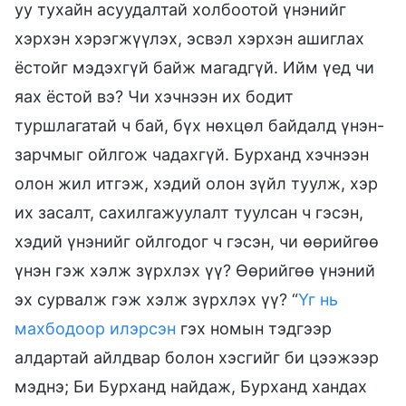
уу тухайн асуудалтай холбоотой үнэнийг
хэрхэн хэрэгжүүлэх, эсвэл хэрхэн ашиглах
ёстойг мэдэхгүй байж магадгүй. Ийм үед чи
яах ёстой вэ? Чи хэчнээн их бодит
туршлагатай ч бай, бүх нөхцөл байдалд үнэн-
зарчмыг ойлгож чадахгүй. Бурханд хэчнээн
олон жил итгэж, хэдий олон зүйл туулж, хэр
их засалт, сахилгажуулалт туулсан ч гэсэн,
хэдий үнэнийг ойлгодог ч гэсэн, чи өөрийгөө
үнэн гэж хэлж зүрхлэх үү? Өөрийгөө үнэний
эх сурвалж гэж хэлж зүрхлэх үү? “
Үг нь
махбодоор илэрсэн
гэх номын тэдгээр
алдартай айлдвар болон хэсгийг би цээжээр
мэднэ; Би Бурханд найдаж, Бурханд хандах