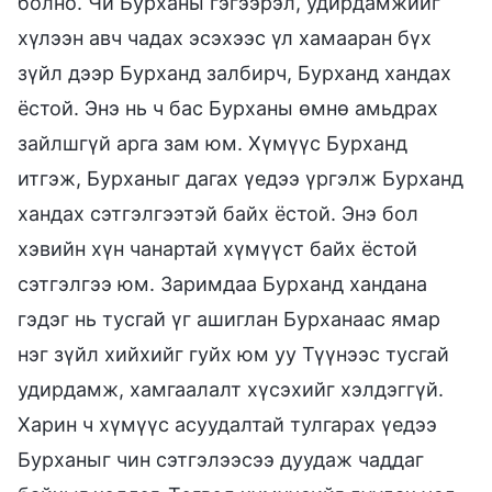
болно. Чи Бурханы гэгээрэл, удирдамжийг
хүлээн авч чадах эсэхээс үл хамааран бүх
зүйл дээр Бурханд залбирч, Бурханд хандах
ёстой. Энэ нь ч бас Бурханы өмнө амьдрах
зайлшгүй арга зам юм. Хүмүүс Бурханд
итгэж, Бурханыг дагах үедээ үргэлж Бурханд
хандах сэтгэлгээтэй байх ёстой. Энэ бол
хэвийн хүн чанартай хүмүүст байх ёстой
сэтгэлгээ юм. Заримдаа Бурханд хандана
гэдэг нь тусгай үг ашиглан Бурханаас ямар
нэг зүйл хийхийг гуйх юм уу Түүнээс тусгай
удирдамж, хамгаалалт хүсэхийг хэлдэггүй.
Харин ч хүмүүс асуудалтай тулгарах үедээ
Бурханыг чин сэтгэлээсээ дуудаж чаддаг