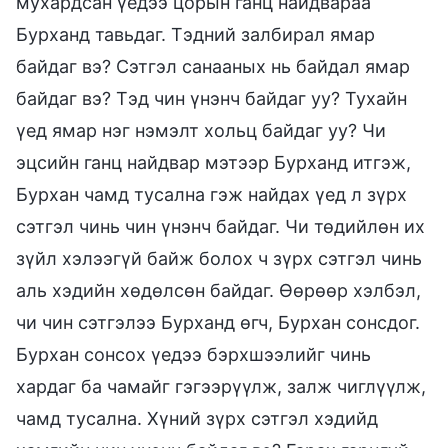
мухардсан үедээ цорын ганц найдвараа
Бурханд тавьдаг. Тэдний залбирал ямар
байдаг вэ? Сэтгэл санааных нь байдал ямар
байдаг вэ? Тэд чин үнэнч байдаг уу? Тухайн
үед ямар нэг нэмэлт хольц байдаг уу? Чи
эцсийн ганц найдвар мэтээр Бурханд итгэж,
Бурхан чамд тусална гэж найдах үед л зүрх
сэтгэл чинь чин үнэнч байдаг. Чи төдийлөн их
зүйл хэлээгүй байж болох ч зүрх сэтгэл чинь
аль хэдийн хөдөлсөн байдаг. Өөрөөр хэлбэл,
чи чин сэтгэлээ Бурханд өгч, Бурхан сонсдог.
Бурхан сонсох үедээ бэрхшээлийг чинь
хардаг ба чамайг гэгээрүүлж, залж чиглүүлж,
чамд тусална. Хүний зүрх сэтгэл хэдийд