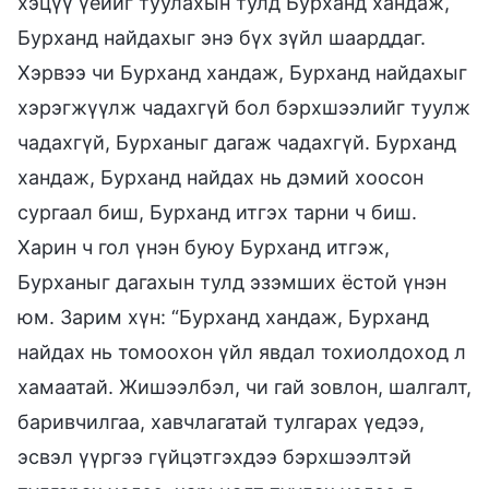
хэцүү үеийг туулахын тулд Бурханд хандаж,
Бурханд найдахыг энэ бүх зүйл шаарддаг.
Хэрвээ чи Бурханд хандаж, Бурханд найдахыг
хэрэгжүүлж чадахгүй бол бэрхшээлийг туулж
чадахгүй, Бурханыг дагаж чадахгүй. Бурханд
хандаж, Бурханд найдах нь дэмий хоосон
сургаал биш, Бурханд итгэх тарни ч биш.
Харин ч гол үнэн буюу Бурханд итгэж,
Бурханыг дагахын тулд эзэмших ёстой үнэн
юм. Зарим хүн: “Бурханд хандаж, Бурханд
найдах нь томоохон үйл явдал тохиолдоход л
хамаатай. Жишээлбэл, чи гай зовлон, шалгалт,
баривчилгаа, хавчлагатай тулгарах үедээ,
эсвэл үүргээ гүйцэтгэхдээ бэрхшээлтэй