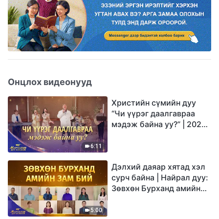
Онцлох видеонууд
Христийн сүмийн дуу
“Чи үүрэг даалгавраа
мэдэж байна уу?” | 2026
Магтаалын дуу хоолой
6:11
Дэлхий даяар хятад хэл
сурч байна | Найрал дуу:
Зөвхөн Бурханд амийн
зам бий | 2026
Магтаалын дуу хоолой
5:00