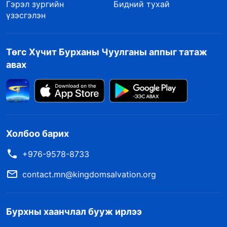
Гэрэл зургийн
Бидний тухай
үзэсгэлэн
Төгс Хүчит Бурханы Чуулганы аппыг татаж
авах
Холбоо барих
+976-9578-8733
contact.mn@kingdomsalvation.org
Бурхны хаанчлал бууж ирлээ