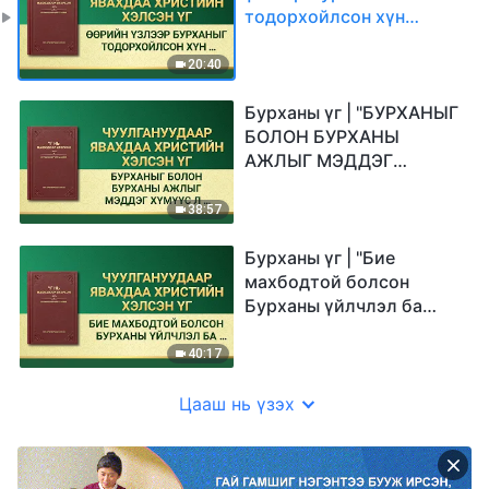
тодорхойлсон хүн
хэрхэн Бурханы
илчлэлийг хүлээн авах
20:40
билээ?"
Бурханы үг | "БУРХАНЫГ
БОЛОН БУРХАНЫ
АЖЛЫГ МЭДДЭГ
ХҮМҮҮС Л ТҮҮНИЙГ
СЭТГЭЛ ХАНГАЛУУН
38:57
БАЙЛГАЖ ЧАДНА"
Бурханы үг | "Бие
махбодтой болсон
Бурханы үйлчлэл ба
хүний үүргийн
хоорондох ялгаа"
40:17
Цааш нь үзэх