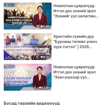
Номлолын цувралууд:
Итгэл дэх үнэний эрэл
"Эзэнийг үүл хөлөглөн
бууж ирэхийг л
хүлээгсэд золгүй еэ"
8:20
Христийн сүмийн дуу
“Бурханы төлөөх үнэнч
зүрх сэтгэл” | 2026
Магтаалын дуу хоолой
6:28
Номлолын цувралууд:
Итгэл дэх үнэний эрэл
"Эзэн үнэхээр үүл
хөлөглөн эргэн ирэх үү?"
12:31
Бусад төрлийн видеонууд