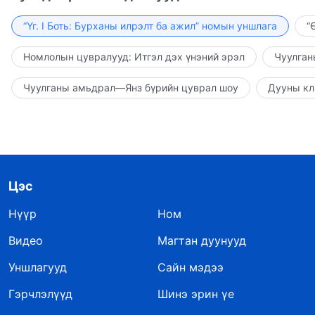
“Үг. I Боть: Бурханы илрэлт ба ажил” номын уншлага
“
Номлолын цувралууд: Итгэл дэх үнэний эрэл
Чуулган
Чуулганы амьдрал—Янз бүрийн цуврал шоу
Дууны кл
Цэс
Нүүр
Ном
Видео
Магтан дуунууд
Уншлагууд
Сайн мэдээ
Гэрчлэлүүд
Шинэ эрин үе