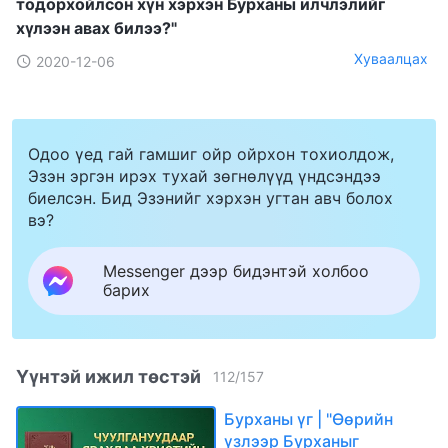
тодорхойлсон хүн хэрхэн Бурханы илчлэлийг
хүлээн авах билээ?"
Хуваалцах
2020-12-06
Одоо үед гай гамшиг ойр ойрхон тохиолдож,
Эзэн эргэн ирэх тухай зөгнөлүүд үндсэндээ
биелсэн. Бид Эзэнийг хэрхэн угтан авч болох
вэ?
Messenger дээр бидэнтэй холбоо
барих
Үүнтэй ижил төстэй
112
/
157
Бурханы үг | "Өөрийн
үзлээр Бурханыг