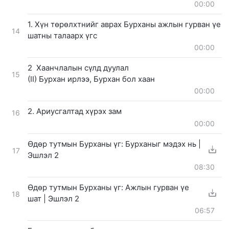
00:00
1. Хүн төрөлхтнийг аврах Бурханы ажлын гурван үе
14
шатны талаарх үгс
00:00
2 Хаанчлалын сүлд дуулал
15
(II) Бурхан ирлээ, Бурхан бол хаан
00:00
2. Ариусгалтад хүрэх зам
16
00:00
Өдөр тутмын Бурханы үг: Бурханыг мэдэх нь |
17
Эшлэл 2
08:30
Өдөр тутмын Бурханы үг: Ажлын гурван үе
18
шат | Эшлэл 2
06:57