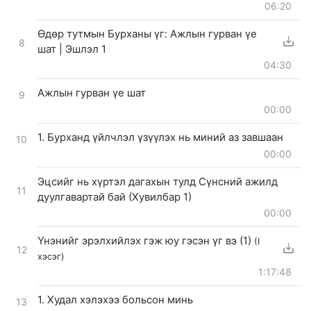
06:20
Өдөр тутмын Бурханы үг: Ажлын гурван үе
8
шат | Эшлэл 1
04:30
Ажлын гурван үе шат
9
00:00
1. Бурханд үйлчлэл үзүүлэх нь миний аз завшаан
10
00:00
Эцсийг нь хүртэл дагахын тулд Сүнсний ажилд
11
дуулгавартай бай (Хувилбар 1)
00:00
Үнэнийг эрэлхийлэх гэж юу гэсэн үг вэ (1)
(I
12
хэсэг)
1:17:48
1. Худал хэлэхээ больсон минь
13