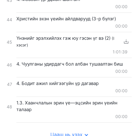
43
00:00
Христийн эхэн үеийн айлдварууд (3-р бүлэг)
44
00:00
Үнэнийг эрэлхийлэх гэж юу гэсэн үг вэ (2)
(I
45
хэсэг)
1:01:39
4. Чуулганы удирдагч бол албан тушаалтан биш
46
00:00
4. Бодит ажил хийгээгүйн үр дагавар
47
00:00
1.3. Хаанчлалын эрин үе—эцсийн эрин үеийн
48
талаар
00:00
Цааш нь үзэх