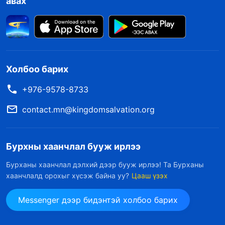
авах
Холбоо барих
+976-9578-8733
contact.mn@kingdomsalvation.org
Бурхны хаанчлал бууж ирлээ
Бурханы хаанчлал дэлхий дээр бууж ирлээ! Та Бурханы
хаанчлалд орохыг хүсэж байна уу?
Цааш үзэх
Messenger дээр бидэнтэй холбоо барих