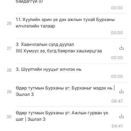
байдаггүй (I)
00:00
1.1. Хуулийн эрин үе дэх ажлын тухай Бурханы
26
илчлэлийн талаар
00:00
3 Хаанчлалын сүлд дуулал
27
(III) Хүмүүс ээ, бүгд баярлан хашхирцгаа
00:00
3. Шүүлтийн нууцыг илчлэх нь
28
00:00
Өдөр тутмын Бурханы үг: Бурханыг мэдэх нь |
29
Эшлэл 3
08:47
Өдөр тутмын Бурханы үг: Ажлын гурван үе
30
шат | Эшлэл 3
04:41