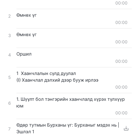
00:00
Өмнөх үг
2
00:00
Өмнөх үг
3
00:00
Оршил
4
00:00
1 Хаанчлалын сүлд дуулал
5
(I) Хаанчлал дэлхий дээр бууж ирлээ
00:00
1. Шүүлт бол тэнгэрийн хаанчлалд хүрэх түлхүүр
6
юм
00:00
Өдөр тутмын Бурханы үг: Бурханыг мэдэх нь |
7
Эшлэл 1