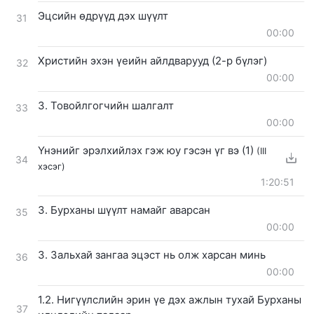
Эцсийн өдрүүд дэх шүүлт
31
00:00
Христийн эхэн үеийн айлдварууд (2-р бүлэг)
32
00:00
3. Товойлгогчийн шалгалт
33
00:00
Үнэнийг эрэлхийлэх гэж юу гэсэн үг вэ (1)
(III
34
хэсэг)
1:20:51
3. Бурханы шүүлт намайг аварсан
35
00:00
3. Зальхай зангаа эцэст нь олж харсан минь
36
00:00
1.2. Нигүүлслийн эрин үе дэх ажлын тухай Бурханы
37