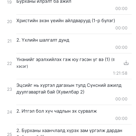
Бурханы илрэлт ба ажил
19
00:00
Христийн эхэн үеийн айлдварууд (1-р бүлэг)
20
00:00
2. Үхлийн шалгалт дунд
21
00:00
Үнэнийг эрэлхийлэх гэж юу гэсэн үг вэ (1)
(II
22
хэсэг)
1:21:58
Эцсийг нь хүртэл дагахын тулд Сүнсний ажилд
23
дуулгавартай бай (Хувилбар 2)
00:00
2. Итгэл бол хүч чадлын эх сурвалж
24
00:00
2. Бурханы хаанчлалд хүрэх зам үргэлж дардан
25