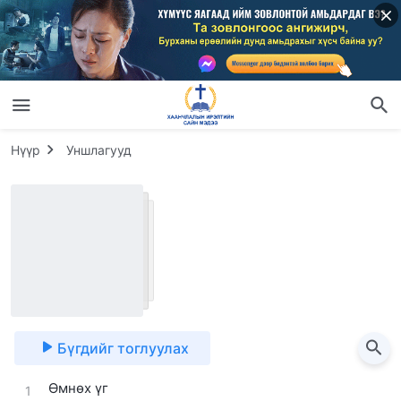
Нүүр
Уншлагууд
Бүгдийг тоглуулах
Өмнөх үг
1