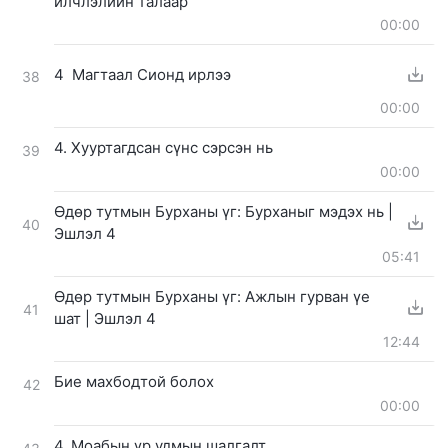
илчлэлийн талаар
00:00
4 Магтаал Сионд ирлээ
38
00:00
4. Хууртагдсан сүнс сэрсэн нь
39
00:00
Өдөр тутмын Бурханы үг: Бурханыг мэдэх нь |
40
Эшлэл 4
05:41
Өдөр тутмын Бурханы үг: Ажлын гурван үе
41
шат | Эшлэл 4
12:44
Бие махбодтой болох
42
00:00
4. Моабын үр удмын шалгалт