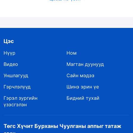
Цэс
Нүүр
Ном
Видео
Магтан дуунууд
Уншлагууд
Сайн мэдээ
Гэрчлэлүүд
Шинэ эрин үе
Гэрэл зургийн
Бидний тухай
үзэсгэлэн
Төгс Хүчит Бурханы Чуулганы аппыг татаж