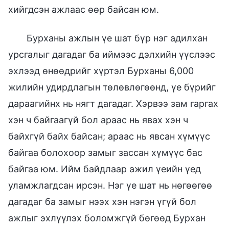
хийгдсэн ажлаас өөр байсан юм.
Бурханы ажлын үе шат бүр нэг адилхан
урсгалыг дагадаг ба иймээс дэлхийн үүслээс
эхлээд өнөөдрийг хүртэл Бурханы 6,000
жилийн удирдлагын төлөвлөгөөнд, үе бүрийг
дараагийнх нь нягт дагадаг. Хэрвээ зам гаргах
хэн ч байгаагүй бол араас нь явах хэн ч
байхгүй байх байсан; араас нь явсан хүмүүс
байгаа болохоор замыг зассан хүмүүс бас
байгаа юм. Ийм байдлаар ажил үеийн үед
уламжлагдсан ирсэн. Нэг үе шат нь нөгөөгөө
дагадаг ба замыг нээх хэн нэгэн үгүй бол
ажлыг эхлүүлэх боломжгүй бөгөөд Бурхан