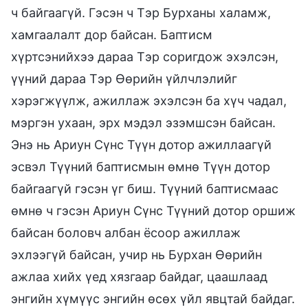
ч байгаагүй. Гэсэн ч Тэр Бурханы халамж,
хамгаалалт дор байсан. Баптисм
хүртсэнийхээ дараа Тэр соригдож эхэлсэн,
үүний дараа Тэр Өөрийн үйлчлэлийг
хэрэгжүүлж, ажиллаж эхэлсэн ба хүч чадал,
мэргэн ухаан, эрх мэдэл эзэмшсэн байсан.
Энэ нь Ариун Сүнс Түүн дотор ажиллаагүй
эсвэл Түүний баптисмын өмнө Түүн дотор
байгаагүй гэсэн үг биш. Түүний баптисмаас
өмнө ч гэсэн Ариун Сүнс Түүний дотор оршиж
байсан боловч албан ёсоор ажиллаж
эхлээгүй байсан, учир нь Бурхан Өөрийн
ажлаа хийх үед хязгаар байдаг, цаашлаад
энгийн хүмүүс энгийн өсөх үйл явцтай байдаг.