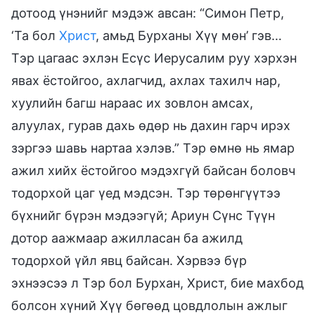
дотоод үнэнийг мэдэж авсан: “Симон Петр,
‘Та бол
Христ
, амьд Бурханы Хүү мөн’ гэв…
Тэр цагаас эхлэн Есүс Иерусалим руу хэрхэн
явах ёстойгоо, ахлагчид, ахлах тахилч нар,
хуулийн багш нараас их зовлон амсах,
алуулах, гурав дахь өдөр нь дахин гарч ирэх
зэргээ шавь нартаа хэлэв.” Тэр өмнө нь ямар
ажил хийх ёстойгоо мэдэхгүй байсан боловч
тодорхой цаг үед мэдсэн. Тэр төрөнгүүтээ
бүхнийг бүрэн мэдээгүй; Ариун Сүнс Түүн
дотор аажмаар ажилласан ба ажилд
тодорхой үйл явц байсан. Хэрвээ бүр
эхнээсээ л Тэр бол Бурхан, Христ, бие махбод
болсон хүний Хүү бөгөөд цовдлолын ажлыг