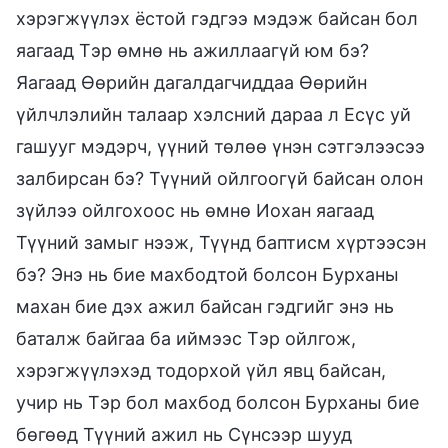
хэрэгжүүлэх ёстой гэдгээ мэдэж байсан бол
яагаад Тэр өмнө нь ажиллаагүй юм бэ?
Яагаад Өөрийн дагалдагчиддаа Өөрийн
үйлчлэлийн талаар хэлсний дараа л Есүс уй
гашууг мэдэрч, үүний төлөө үнэн сэтгэлээсээ
залбирсан бэ? Түүний ойлгоогүй байсан олон
зүйлээ ойлгохоос нь өмнө Иохан яагаад
Түүний замыг нээж, Түүнд баптисм хүртээсэн
бэ? Энэ нь бие махбодтой болсон Бурханы
махан бие дэх ажил байсан гэдгийг энэ нь
баталж байгаа ба иймээс Тэр ойлгож,
хэрэгжүүлэхэд тодорхой үйл явц байсан,
учир нь Тэр бол махбод болсон Бурханы бие
бөгөөд Түүний ажил нь Сүнсээр шууд