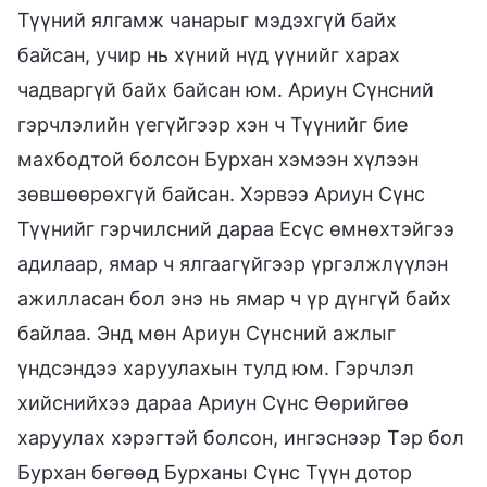
Түүний ялгамж чанарыг мэдэхгүй байх
байсан, учир нь хүний нүд үүнийг харах
чадваргүй байх байсан юм. Ариун Сүнсний
гэрчлэлийн үегүйгээр хэн ч Түүнийг бие
махбодтой болсон Бурхан хэмээн хүлээн
зөвшөөрөхгүй байсан. Хэрвээ Ариун Сүнс
Түүнийг гэрчилсний дараа Есүс өмнөхтэйгээ
адилаар, ямар ч ялгаагүйгээр үргэлжлүүлэн
ажилласан бол энэ нь ямар ч үр дүнгүй байх
байлаа. Энд мөн Ариун Сүнсний ажлыг
үндсэндээ харуулахын тулд юм. Гэрчлэл
хийснийхээ дараа Ариун Сүнс Өөрийгөө
харуулах хэрэгтэй болсон, ингэснээр Тэр бол
Бурхан бөгөөд Бурханы Сүнс Түүн дотор