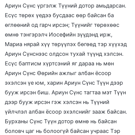
Ариун Сүнс үргэлж Түүний дотор амьдарсан.
Есүс төрөх үедээ бусдаас өөр байсан ба
өглөөний од гарч ирсэн; Түүнийг төрөхөөс
өмнө тэнгэрэлч Иосефийн зүүдэнд ирж,
Мариа нярай хүү төрүүлэх бөгөөд тэр хүүхэд
Ариун Сүнснээс олдсон тухай түүнд хэлсэн.
Есүс баптисм хүртсэний яг дараа нь мөн
Ариун Сүнс Өөрийн ажлыг албан ёсоор
эхэлсэн үе юм, харин Ариун Сүнс Түүн дээр
бууж ирсэн биш. Ариун Сүнс тагтаа мэт Түүн
дээр бууж ирсэн гэж хэлсэн нь Түүний
үйлчлэл албан ёсоор эхэлснийг зааж байсан.
Бурханы Сүнс Түүн дотор өмнө нь байсан
боловч цаг нь болоогүй байсан учраас Тэр