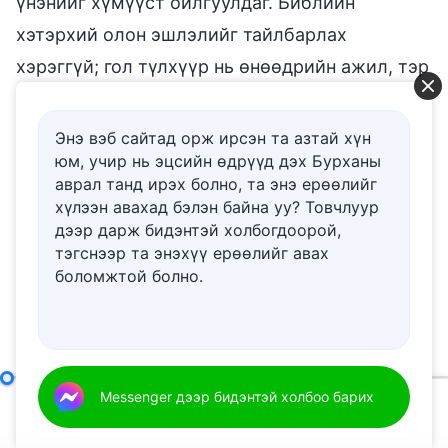
үнэнийг хүмүүст ойлгуулдаг. Библийн
хэтэрхий олон эшлэлийг тайлбарлах
хэрэггүй; гол түлхүүр нь өнөөдрийн ажил, тэр
л чухал. Бурхан гагцхүү долоон лацыг
эвдэхийн тулд ирсэн биш, харин авралын
Энэ вэб сайтад орж ирсэн та азтай хүн
юм, учир нь эцсийн өдрүүд дэх Бурханы
ажил хийхээр ирсэн гэдгийг чи мэдэх ёстой.
аврал танд ирэх болно, та энэ ерѳѳлийг
хүлээн авахад бэлэн байна уу? Товчлуур
Есүс эцсийн өдрүүдэд бууж ирнэ гэдгийг
дээр дарж бидэнтэй холбогдоорой,
л чи мэддэг, гэхдээ Тэр яг хэрхэн бууж ирэх
тэгснээр та энэхүү ерѳѳлийг авах
боломжтой болно.
вэ? Дөнгөж аврагдсан боловч өөрчлөгдөөгүй
эсвэл Бурханаар төгс болгуулаагүй чам
мэтийн нүгэлтэн Бурханы зүрх сэтгэлийн
араас явж чадах уу? Одоо ч гэсэн хуучин
Нэршил болон ялгамж чанарын талаар
Messenger дээр бидэнтэй холбоо барих
(II хэсэг)
хэвээрээ байгаа чиний хувьд, Есүсээр
00:00
31:42
авруулсан бөгөөд Бурханы авралын улмаас