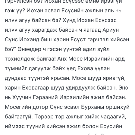
гэрчилсэн бэ? Иохан Есүсээс өмнө ирээгүй
гэж үү? Иохан эсвэл Есүсийн ажлын аль нь
илүү агуу байсан бэ? Хүнд Иохан Есүсээс
илүү агуу харагдаж байсан ч яагаад Ариун
Сүнс Иоханд биш харин Есүст гэрчлэл хийсэн
бэ?” Өнөөдөр ч гэсэн үүнтэй адил зүйл
тохиолдож байгаа! Анх Мосе Израилийн ард
түмнийг дагуулж байх үед Ехова үүлэн
дундаас түүнтэй ярьсан. Мосе шууд яриагүй,
харин Еховагаар шууд удирдуулж байсан. Энэ
нь Хуучин Гэрээний Израилийн ажил байсан.
Мосегийн дотор Сүнс эсвэл Бурханы оршихуй
байгаагүй. Тэрээр тэр ажлыг хийж чадаагүй,
иймээс түүний хийсэн ажил болон Есүсийн