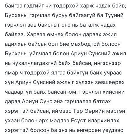
байгаа гэдгийг чи тодорхой харж чадах байв;
Бурханы гэрчлэл буруу байгаагүй ба Түүний
гэрчлэл зөв байсныг энэ нь баталж чадах
байлаа. Хэрвээ өмнөх болон дараах ажил
адилхан байсан бол бие махбодтой болсон
Бурханы үйлчлэл болон Ариун Сүнсний ажил
нь чухалчлагдахгүй байх байсан, ингэснээр
ямар ч тодорхой ялгаа байхгүй байх учраас
хүн Ариун Сүнсний ажлыг хүлээн зөвшөөрөх
чадваргүй байх байсан юм. Гэрчлэл хийсний
дараа Ариун Сүнс энэ гэрчлэлээ батлах
хэрэгтэй байсан, иймээс Тэр Өөрийн мэргэн
ухаан болон эрх мэдлээ Есүст илэрхийлэх
хэрэгтэй болсон ба энэ нь өнгөрсөн үеүдээс