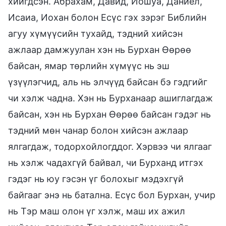
хийгдсэн. Абрахам, Давид, Иошуа, Даниел,
Исаиа, Иохан болон Есүс гэх зэрэг Библийн
агуу хүмүүсийн тухайд, тэдний хийсэн
ажлаар дамжуулан хэн нь Бурхан Өөрөө
байсан, ямар төрлийн хүмүүс нь эш
үзүүлэгчид, аль нь элчүүд байсан бэ гэдгийг
чи хэлж чадна. Хэн нь Бурханаар ашиглагдаж
байсан, хэн нь Бурхан Өөрөө байсан гэдэг нь
тэдний мөн чанар болон хийсэн ажлаар
ялгагдаж, тодорхойлогддог. Хэрвээ чи ялгааг
нь хэлж чадахгүй байвал, чи Бурханд итгэх
гэдэг нь юу гэсэн үг болохыг мэдэхгүй
байгааг энэ нь батална. Есүс бол Бурхан, учир
нь Тэр маш олон үг хэлж, маш их ажил