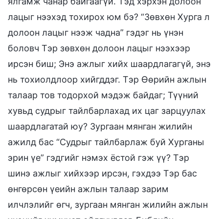
ялгамж чанар байгаагүй. Тэд хэрхэн долоон
лацыг нээхэд тохирох юм бэ? “Зөвхөн Хурга л
долоон лацыг нээж чадна” гэдэг нь үнэн
боловч Тэр зөвхөн долоон лацыг нээхээр
ирсэн биш; Энэ ажлыг хийх шаардлагагүй, энэ
нь тохиолдлоор хийгддэг. Тэр Өөрийн ажлын
талаар тов тодорхой мэдэж байдаг; Түүний
хувьд судрыг тайлбарлахад их цаг зарцуулах
шаардлагатай юу? Зургаан мянган жилийн
ажилд бас “Судрыг тайлбарлаж буй Хурганы
эрин үе” гэдгийг нэмэх ёстой гэж үү? Тэр
шинэ ажлыг хийхээр ирсэн, гэхдээ Тэр бас
өнгөрсөн үеийн ажлын талаар зарим
илчлэлийг өгч, зургаан мянган жилийн ажлын