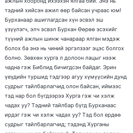
ажлын хооронд ихээхэн ялгаа бий. Энэ нь
тэдний хийсэн ажил өөр байсан учраас юм!
Бурханаар ашиглагдсан хүн эсвэл эш
үзүүлэгч, элч эсвэл Бурхан Өөрөө эсэхийг
түүний ажлын шинж чанараар ялган мэдэж
болох ба энэ нь чиний эргэлзээг эцэс болгох
болно. Зөвхөн хурга л долоон лацыг нээж
чадна гэж Библид бичигдсэн байдаг. Эрин
үеүдийн туршид тэдгээр агуу хүмүүсийн дунд
судрыг тайлбарлагчид олон байсан, иймээс
тэд нар бол бүгдээрээ Хурга гэж чи хэлж
чадах уу? Тэдний тайлбар бүгд Бурханаас
ирдэг гэж чи хэлж чадах уу? Тэд бол ердөө
судрыг тайлбарлагчид; тэдэнд Хурганы