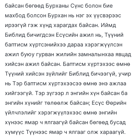
байсан бөгөөд Бурханы Сүнс болон бие
махбод болсон Бурхан нь нэг эх үүсвэрээс
ирээгүй гэж хүнд харагдах байсан. Иймд
Библид бичигдсэн Есүсийн ажил нь, Түүний
баптисм хүртсэнийхээ дараа хэрэгжүүлсэн
ажил буюу гурван жилийн замналынхаа явцад
хийсэн ажил байсан. Баптисм хүртэхээс өмнө
Түүний хийсэн зүйлийг Библид бичээгүй, учир
нь Тэр баптисм хүртэхээсээ өмнө энэ ажлаа
хийгээгүй. Тэр зүгээр л энгийн хүн байсан ба
энгийн хүнийг төлөөлж байсан; Есүс Өөрийн
үйлчлэлийг хэрэгжүүлэхээс өмнө энгийн
хүнээс ямар ч ялгаагүй байсан бөгөөд бусад
хүмүүс Түүнээс ямар ч ялгааг олж хараагүй.