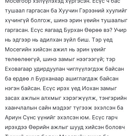
Мосегоор хэлүүлэхэд хүргэсэн. Есүс ч бас
тушаал гаргасан ба Хуучин Гэрээний хуулийг
хүчингүй болгож, шинэ эрин үеийн тушаалыг
гаргасан. Есүс яагаад Бурхан Өөрөө вэ? Учир
нь эдгээр нь адилхан зүйл биш. Тэр үед
Мосегийн хийсэн ажил нь эрин үеийг
төлөөлөөгүй, шинэ замыг нээгээгүй; тэр
Еховагаар удирдуулан чиглүүлэгдэж байсан
ба ердөө л Бурханаар ашиглагдаж байсан
нэгэн байсан. Есүс ирэх үед Иохан замыг
засах ажлын алхмыг хэрэгжүүлж, тэнгэрийн
хаанчлалын сайн мэдээг түгээж эхэлсэн ба
Ариун Сүнс үүнийг эхэлсэн юм. Есүс гарч
ирэхдээ Өөрийн ажлыг шууд хийсэн боловч