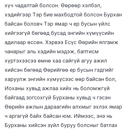
хүч чадалтай болсон. Өөрөөр хэлбэл,
хэдийгээр Тэр бие махбодтой болсон Бурхан
байсан боловч Тэр ямар ч ер бусын үйлс
хийгээгүй бөгөөд бусад энгийн хүмүүсийн
адилаар өссөн. Хэрвээ Есүс Өөрийн ялгамж
чанарыг аль хэдийн мэдэж, баптисм
хүртэхээсээ өмнө хаа сайгүй агуу ажил
хийсэн бөгөөд Өөрийгөө ер бусын гэдгийг
харуулж энгийн хүмүүсээс өөр байсан бол,
Иоханы хувьд ажлаа хийх нь боломжгүй
байгаад зогсохгүй Бурханы хувьд ч гэсэн
Өөрийн ажлын дараагийн алхмыг эхлэх ямар
ч аргагүй байх байсан юм. Иймээс, энэ нь
Бурханы хийсэн зүйл буруу болсныг батлах