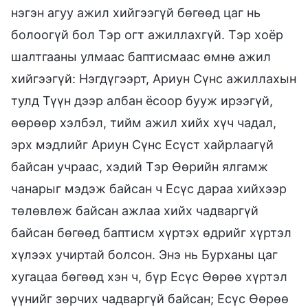
нэгэн агуу ажил хийгээгүй бөгөөд цаг нь
болоогүй бол Тэр огт ажиллахгүй. Тэр хоёр
шалтгааны улмаас баптисмаас өмнө ажил
хийгээгүй: Нэгдүгээрт, Ариун Сүнс ажиллахын
тулд Түүн дээр албан ёсоор бууж ирээгүй,
өөрөөр хэлбэл, тийм ажил хийх хүч чадал,
эрх мэдлийг Ариун Сүнс Есүст хайрлаагүй
байсан учраас, хэдий Тэр Өөрийн ялгамж
чанарыг мэдэж байсан ч Есүс дараа хийхээр
төлөвлөж байсан ажлаа хийх чадваргүй
байсан бөгөөд баптисм хүртэх өдрийг хүртэл
хүлээх учиртай болсон. Энэ нь Бурханы цаг
хугацаа бөгөөд хэн ч, бүр Есүс Өөрөө хүртэл
үүнийг зөрчих чадваргүй байсан; Есүс Өөрөө