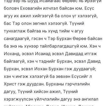
тэдгээр нь шууд Исаиагаас өөрөөс нь ирээгүй
боловч Еховагийн илчлэл байсан юм. Есүс
агуу их ажил хийгээгүй ба олон үг хэлээгүй,
бас Тэр олон зөгнөл хэлээгүй. Түүний
тунхаглаж байгаа нь хүнд тийм ч агуу
санагдаагүй, гэсэн ч Тэр Бурхан Өөрөө байсан
ба энэ нь хүнээр тайлбарлагдашгүй юм. Хэн ч
Иоханд, эсвэл Исаиад эсвэл Давидад итгэж
байгаагүй, хэн ч тэднийг Бурхан, эсвэл Давид
Бурхан, эсвэл Иохан Бурхан гэж дуудаагүй;
хэн ч ингэж хэлээгүй ба зөвхөн Есүсийг л
Христ гэж дуудсан. Бурханы гэрчлэлийн
дагуу, Түүний хийсэн ажил, Түүний
хэрэгжүүлсэн үйлчлэлийн дагуу энэ ангилал