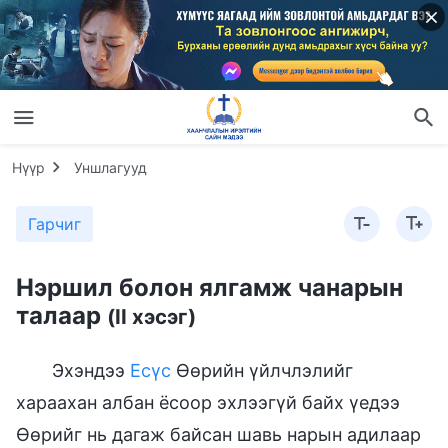
Нүүр
Уншлагууд
Гарчиг
Нэршил болон ялгамж чанарын
талаар
(II хэсэг)
Эхэндээ
Есүс
Өөрийн үйлчлэлийг
хараахан албан ёсоор эхлээгүй байх үедээ
Өөрийг нь дагаж байсан шавь нарын адилаар