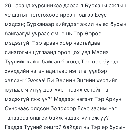
29 насанд хүрснийхээ дараа л Бурханы ажлын
үе шатыг төгсгөхөөр ирсэн гэдгээ Есүс
мэдсэн; Бурханаар хийгддэг ажил нь ер бусын
байгаагүй учраас өмнө нь Тэр Өөрөө
мэдээгүй. Тэр арван хоёр настайдаа
синагогын цуглаанд оролцох үед Мариа
Түүнийг хайж байсан бөгөөд Тэр өөр бусад
хүүхдийн нэгэн адилаар нэг л өгүүлбэр
хэлсэн: “Ээжээ! Би Өөрийн Эцгийн хүслийг
юунаас ч илүү дээгүүрт тавих ёстойг та
мэдэхгүй гэж үү?” Мэдээж нэгэнт Тэр Ариун
Сүнснээс олдсон болохоор Есүс зарим нэг
талаараа онцгой байж чадахгүй гэж үү?
Гэхдээ Түүний онцгой байдал нь Тэр ер бусын