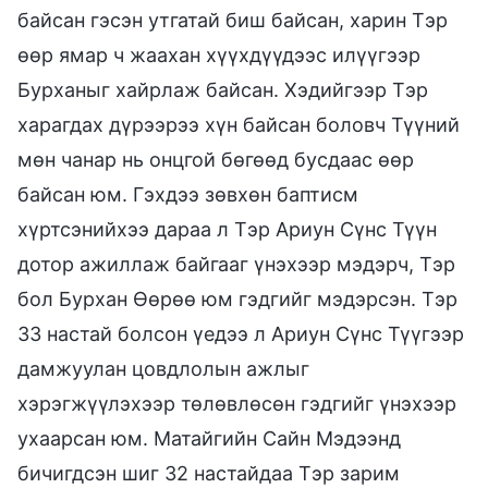
байсан гэсэн утгатай биш байсан, харин Тэр
өөр ямар ч жаахан хүүхдүүдээс илүүгээр
Бурханыг хайрлаж байсан. Хэдийгээр Тэр
харагдах дүрээрээ хүн байсан боловч Түүний
мөн чанар нь онцгой бөгөөд бусдаас өөр
байсан юм. Гэхдээ зөвхөн баптисм
хүртсэнийхээ дараа л Тэр Ариун Сүнс Түүн
дотор ажиллаж байгааг үнэхээр мэдэрч, Тэр
бол Бурхан Өөрөө юм гэдгийг мэдэрсэн. Тэр
33 настай болсон үедээ л Ариун Сүнс Түүгээр
дамжуулан цовдлолын ажлыг
хэрэгжүүлэхээр төлөвлөсөн гэдгийг үнэхээр
ухаарсан юм. Матайгийн Сайн Мэдээнд
бичигдсэн шиг 32 настайдаа Тэр зарим