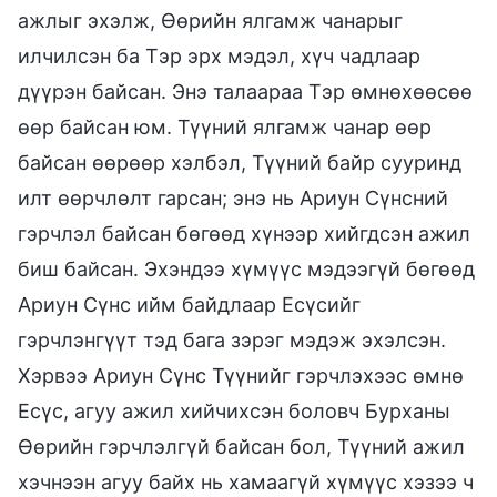
ажлыг эхэлж, Өөрийн ялгамж чанарыг
илчилсэн ба Тэр эрх мэдэл, хүч чадлаар
дүүрэн байсан. Энэ талаараа Тэр өмнөхөөсөө
өөр байсан юм. Түүний ялгамж чанар өөр
байсан өөрөөр хэлбэл, Түүний байр сууринд
илт өөрчлөлт гарсан; энэ нь Ариун Сүнсний
гэрчлэл байсан бөгөөд хүнээр хийгдсэн ажил
биш байсан. Эхэндээ хүмүүс мэдээгүй бөгөөд
Ариун Сүнс ийм байдлаар Есүсийг
гэрчлэнгүүт тэд бага зэрэг мэдэж эхэлсэн.
Хэрвээ Ариун Сүнс Түүнийг гэрчлэхээс өмнө
Есүс, агуу ажил хийчихсэн боловч Бурханы
Өөрийн гэрчлэлгүй байсан бол, Түүний ажил
хэчнээн агуу байх нь хамаагүй хүмүүс хэзээ ч