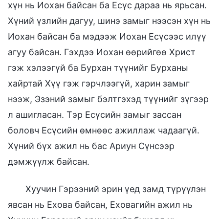
хүн нь Иохан байсан ба Есүс дараа нь ярьсан.
Хүний үзлийн дагуу, шинэ замыг нээсэн хүн нь
Иохан байсан ба мэдээж Иохан Есүсээс илүү
агуу байсан. Гэхдээ Иохан өөрийгөө Христ
гэж хэлээгүй ба Бурхан түүнийг Бурханы
хайртай Хүү гэж гэрчлээгүй, харин замыг
нээж, Эзэний замыг бэлтгэхэд түүнийг зүгээр
л ашигласан. Тэр Есүсийн замыг зассан
боловч Есүсийн өмнөөс ажиллаж чадаагүй.
Хүний бүх ажил нь бас Ариун Сүнсээр
дэмжүүлж байсан.
Хуучин Гэрээний эрин үед замд түрүүлэн
явсан нь Ехова байсан, Еховагийн ажил нь