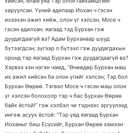
хийсэн, ялангуяа Тэр олон гайхамшгийг
харуулсан. Үүний адилаар Иохан ч гэсэн
ихээхэн ажил хийж, олон үг хэлсэн, Мосе ч
гэсэн адилхан; яагаад тэд Бурхан гэж
дуудагдаагүй вэ? Адам Бурханаар шууд
бүтээгдсэн; зүгээр л бүтээл гэж дуудагдахын
оронд тэр яагаад Бурхан гэж дуудагдаагүй вэ?
Хэрвээ хэн нэгэн чамд, “Өнөөдөр Бурхан маш
их ажил хийсэн ба олон үгийг хэлсэн; Тэр бол
Бурхан Өөрөө. Тэгвэл Мосе ч гэсэн маш олон
үг хэлсэн болохоор тэр ч бас Бурхан Өөрөө
байх ёстой!” гэж хэлбэл чи тэднээс эргүүлээд
ингэж асуух ёстой: “Тэр үед яагаад Бурхан
Иоханыг биш Есүсийг, Бурхан Өөрөө хэмээн