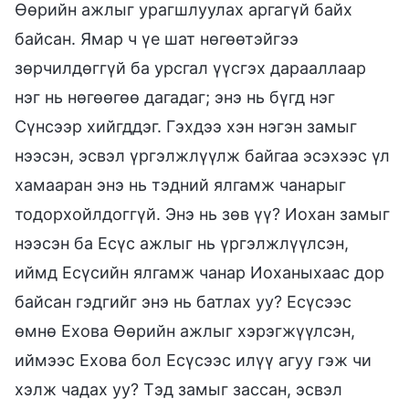
Өөрийн ажлыг урагшлуулах аргагүй байх
байсан. Ямар ч үе шат нөгөөтэйгээ
зөрчилдөггүй ба урсгал үүсгэх дарааллаар
нэг нь нөгөөгөө дагадаг; энэ нь бүгд нэг
Сүнсээр хийгддэг. Гэхдээ хэн нэгэн замыг
нээсэн, эсвэл үргэлжлүүлж байгаа эсэхээс үл
хамааран энэ нь тэдний ялгамж чанарыг
тодорхойлдоггүй. Энэ нь зөв үү? Иохан замыг
нээсэн ба Есүс ажлыг нь үргэлжлүүлсэн,
иймд Есүсийн ялгамж чанар Иоханыхаас дор
байсан гэдгийг энэ нь батлах уу? Есүсээс
өмнө Ехова Өөрийн ажлыг хэрэгжүүлсэн,
иймээс Ехова бол Есүсээс илүү агуу гэж чи
хэлж чадах уу? Тэд замыг зассан, эсвэл