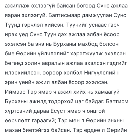
ажиллаж эхлээгүй байсан бөгөөд Сүнс ажлаа
яаран эхлээгүй. Баптисмаар дамжуулан Сүнс
Түүнд гэрчлэл хийсэн. Түүнийг уснаас гарч
ирэх үед Сүнс Түүн дэх ажлаа албан ёсоор
эхэлсэн ба энэ нь Бурханы махбод болсон
бие Өөрийн үйлчлэлийг хэрэгжүүлж эхэлсэн
бөгөөд золин авралын ажлаа эхэлсэн гэдгийг
илэрхийлсэн, өөрөөр хэлбэл Нигүүлслийн
эрин үеийн ажил албан ёсоор эхэлсэн.
Иймээс Тэр ямар ч ажил хийх нь хамаагүй
Бурханы ажилд тодорхой цаг байдаг. Баптисм
хүртсэний дараа Есүст ямар ч онцгой
өөрчлөлт гараагүй; Тэр мөн л Өөрийн анхны
махан биетэйгээ байсан. Тэр ердөө л Өөрийн