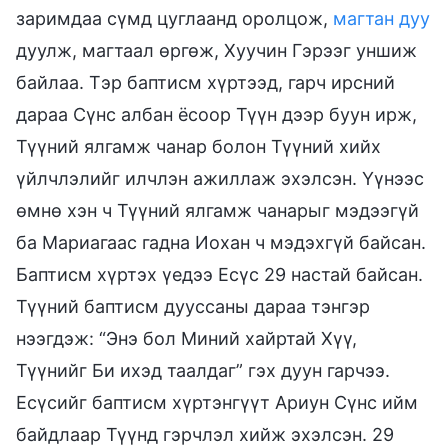
заримдаа сүмд цуглаанд оролцож,
магтан дуу
дуулж, магтаал өргөж, Хуучин Гэрээг уншиж
байлаа. Тэр баптисм хүртээд, гарч ирсний
дараа Сүнс албан ёсоор Түүн дээр буун ирж,
Түүний ялгамж чанар болон Түүний хийх
үйлчлэлийг илчлэн ажиллаж эхэлсэн. Үүнээс
өмнө хэн ч Түүний ялгамж чанарыг мэдээгүй
ба Мариагаас гадна Иохан ч мэдэхгүй байсан.
Баптисм хүртэх үедээ Есүс 29 настай байсан.
Түүний баптисм дууссаны дараа тэнгэр
нээгдэж: “Энэ бол Миний хайртай Хүү,
Түүнийг Би ихэд таалдаг” гэх дуун гарчээ.
Есүсийг баптисм хүртэнгүүт Ариун Сүнс ийм
байдлаар Түүнд гэрчлэл хийж эхэлсэн. 29