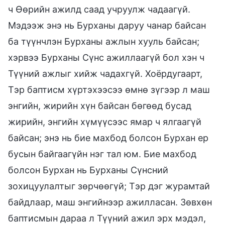
ч Өөрийн ажилд саад учруулж чадаагүй.
Мэдээж энэ нь Бурханы даруу чанар байсан
ба түүнчлэн Бурханы ажлын хууль байсан;
хэрвээ Бурханы Сүнс ажиллаагүй бол хэн ч
Түүний ажлыг хийж чадахгүй. Хоёрдугаарт,
Тэр баптисм хүртэхээсээ өмнө зүгээр л маш
энгийн, жирийн хүн байсан бөгөөд бусад
жирийн, энгийн хүмүүсээс ямар ч ялгаагүй
байсан; энэ нь бие махбод болсон Бурхан ер
бусын байгаагүйн нэг тал юм. Бие махбод
болсон Бурхан нь Бурханы Сүнсний
зохицуулалтыг зөрчөөгүй; Тэр дэг журамтай
байдлаар, маш энгийнээр ажилласан. Зөвхөн
баптисмын дараа л Түүний ажил эрх мэдэл,