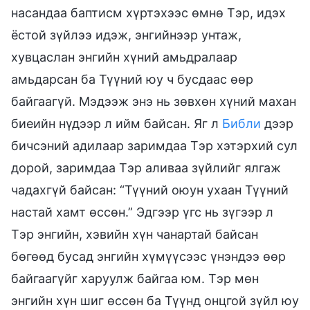
насандаа баптисм хүртэхээс өмнө Тэр, идэх
ёстой зүйлээ идэж, энгийнээр унтаж,
хувцаслан энгийн хүний амьдралаар
амьдарсан ба Түүний юу ч бусдаас өөр
байгаагүй. Мэдээж энэ нь зөвхөн хүний махан
биеийн нүдээр л ийм байсан. Яг л
Библи
дээр
бичсэний адилаар заримдаа Тэр хэтэрхий сул
дорой, заримдаа Тэр аливаа зүйлийг ялгаж
чадахгүй байсан: “Түүний оюун ухаан Түүний
настай хамт өссөн.” Эдгээр үгс нь зүгээр л
Тэр энгийн, хэвийн хүн чанартай байсан
бөгөөд бусад энгийн хүмүүсээс үнэндээ өөр
байгаагүйг харуулж байгаа юм. Тэр мөн
энгийн хүн шиг өссөн ба Түүнд онцгой зүйл юу