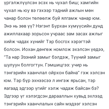
үргэлжлүүлсэн эсэх нь чухал биш; хамгийн
чухал нь юу вэ гэхээр тэдний ажлын мөн
чанар болон төлөөлж буй ялгамж чанар юм.
Энэ нь зөв үү? Нэгэнт Бурхан хүмүүсийн дунд
ажиллахаар зорьсон учраас зам засах ажлыг
хийж чадах хүнийг Тэр босгох хэрэгтэй
болсон. Иохан дөнгөж номлож эхэлсэн үедээ,
“Та нар Эзэний замыг бэлдэж, Түүний замыг
шулуун болгогтун. Гэмшицгээ: учир нь
тэнгэрийн хаанчлал ойрхон байна” гэж хэлсэн
юм. Тэр бүр эхнээсээ л ингэж ярьсан, тэр
яагаад эдгээр үгийг хэлж чадаж байсан бэ?
Эдгээр үг хэлэгдсэн дарааллын хувьд эхлээд
тэнгэрийн хаанчлалын сайн мэдээг хэлсэн