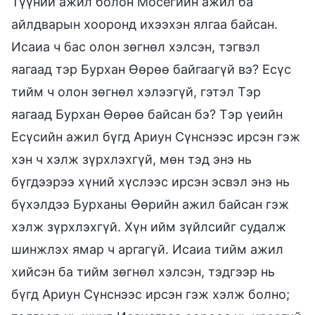
Түүний ажил болон Мосегийн ажил ба
айлдварын хооронд ихээхэн ялгаа байсан.
Исаиа ч бас олон зөгнөл хэлсэн, тэгвэл
яагаад тэр Бурхан Өөрөө байгаагүй вэ? Есүс
тийм ч олон зөгнөл хэлээгүй, гэтэл Тэр
яагаад Бурхан Өөрөө байсан бэ? Тэр үеийн
Есүсийн ажил бүгд Ариун Сүнснээс ирсэн гэж
хэн ч хэлж зүрхлэхгүй, мөн тэд энэ нь
бүгдээрээ хүний хүслээс ирсэн эсвэл энэ нь
бүхэлдээ Бурханы Өөрийн ажил байсан гэж
хэлж зүрхлэхгүй. Хүн ийм зүйлсийг судалж
шинжлэх ямар ч аргагүй. Исаиа тийм ажил
хийсэн ба тийм зөгнөл хэлсэн, тэдгээр нь
бүгд Ариун Сүнснээс ирсэн гэж хэлж болно;