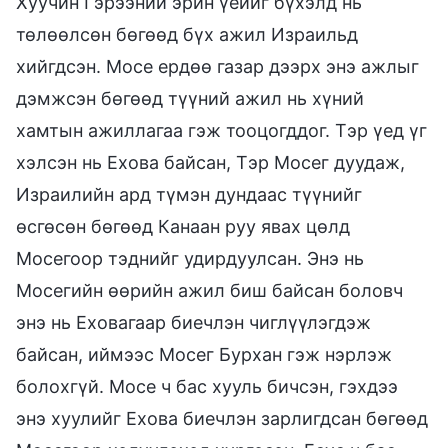
Хуучин Гэрээний эрин үеийг бүхэлд нь
төлөөлсөн бөгөөд бүх ажил Израильд
хийгдсэн. Мосе ердөө газар дээрх энэ ажлыг
дэмжсэн бөгөөд түүний ажил нь хүний
хамтын ажиллагаа гэж тооцогддог. Тэр үед үг
хэлсэн нь Ехова байсан, Тэр Мосег дуудаж,
Израилийн ард түмэн дундаас түүнийг
өсгөсөн бөгөөд Канаан руу явах цөлд
Мосегоор тэднийг удирдуулсан. Энэ нь
Мосегийн өөрийн ажил биш байсан боловч
энэ нь Еховагаар биечлэн чиглүүлэгдэж
байсан, иймээс Мосег Бурхан гэж нэрлэж
болохгүй. Мосе ч бас хууль бичсэн, гэхдээ
энэ хуулийг Ехова биечлэн зарлигдсан бөгөөд