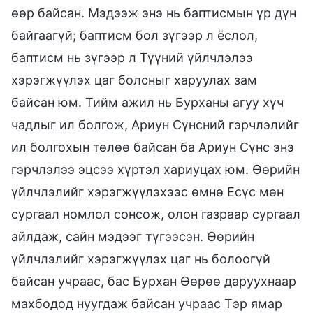
өөр байсан. Мэдээж энэ нь баптисмын үр дүн
байгаагүй; баптисм бол зүгээр л ёслол,
баптисм нь зүгээр л Түүний үйлчлэлээ
хэрэгжүүлэх цаг болсныг харуулах зам
байсан юм. Тийм ажил нь Бурханы агуу хүч
чадлыг ил болгож, Ариун Сүнсний гэрчлэлийг
ил болгохын төлөө байсан ба Ариун Сүнс энэ
гэрчлэлээ эцсээ хүртэл хариуцах юм. Өөрийн
үйлчлэлийг хэрэгжүүлэхээс өмнө Есүс мөн
сургаал номлол сонсож, олон газраар сургаал
айлдаж, сайн мэдээг түгээсэн. Өөрийн
үйлчлэлийг хэрэгжүүлэх цаг нь болоогүй
байсан учраас, бас Бурхан Өөрөө даруухнаар
махбодод нуугдаж байсан учраас Тэр ямар