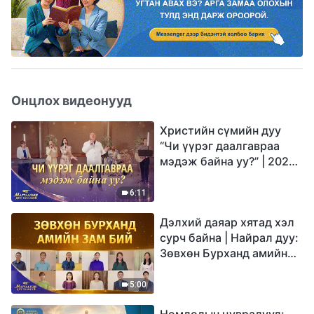
Онцлох видеонууд
Христийн сүмийн дуу
“Чи үүрэг даалгавраа
мэдэж байна уу?” | 2026
Магтаалын дуу хоолой
6:11
Дэлхий даяар хятад хэл
сурч байна | Найрал дуу:
Зөвхөн Бурханд амийн
зам бий | 2026
Магтаалын дуу хоолой
5:00
Номлолын цувралууд: