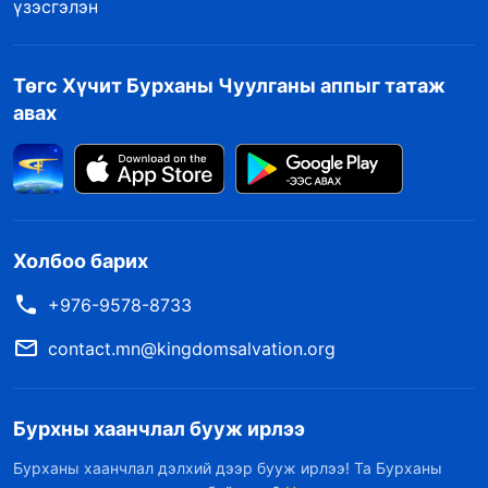
үзэсгэлэн
Төгс Хүчит Бурханы Чуулганы аппыг татаж
авах
Холбоо барих
+976-9578-8733
contact.mn@kingdomsalvation.org
Бурхны хаанчлал бууж ирлээ
Бурханы хаанчлал дэлхий дээр бууж ирлээ! Та Бурханы