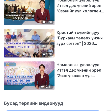
Итгэл дэх үнэний эрэл
"Эзэнийг үүл хөлөглөн
бууж ирэхийг л
хүлээгсэд золгүй еэ"
8:20
Христийн сүмийн дуу
“Бурханы төлөөх үнэнч
зүрх сэтгэл” | 2026
Магтаалын дуу хоолой
6:28
Номлолын цувралууд:
Итгэл дэх үнэний эрэл
"Эзэн үнэхээр үүл
хөлөглөн эргэн ирэх үү?"
12:31
Бусад төрлийн видеонууд