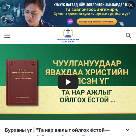
Бурханы үг | "Та нар ажлыг ойлгох ёстой—