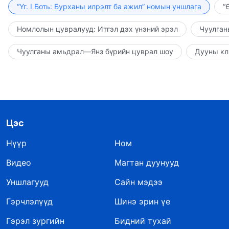
“Үг. I Боть: Бурханы илрэлт ба ажил” номын уншлага
“
Номлолын цувралууд: Итгэл дэх үнэний эрэл
Чуулган
Чуулганы амьдрал—Янз бүрийн цуврал шоу
Дууны кл
Цэс
Нүүр
Ном
Видео
Магтан дуунууд
Уншлагууд
Сайн мэдээ
Гэрчлэлүүд
Шинэ эрин үе
Гэрэл зургийн
Бидний тухай