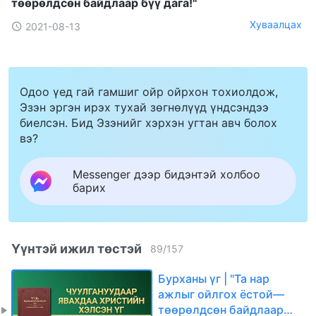
төөрөлдсөн байдлаар бүү дага!"
Хуваалцах
2021-08-13
Одоо үед гай гамшиг ойр ойрхон тохиолдож,
Эзэн эргэн ирэх тухай зөгнөлүүд үндсэндээ
биелсэн. Бид Эзэнийг хэрхэн угтан авч болох
вэ?
Messenger дээр бидэнтэй холбоо
барих
Үүнтэй ижил төстэй
89
/
157
Бурханы үг | "Та нар
ажлыг ойлгох ёстой—
төөрөлдсөн байдлаар