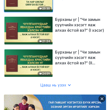
бүү дага!"
25:30
Бурханы үг | "Чи замын
сүүлчийн хэсэгт яаж
алхах ёстой вэ?" (I хэсэг)
21:24
Бурханы үг | "Чи замын
сүүлчийн хэсэгт яаж
алхах ёстой вэ?" (II
хэсэг)
24:09
Цааш нь үзэх