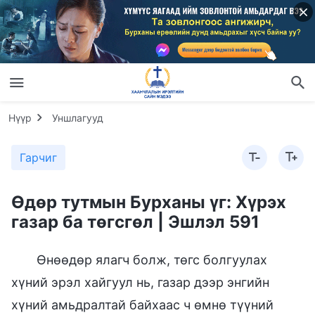
Нүүр
Уншлагууд
Гарчиг
Өдөр тутмын Бурханы үг: Хүрэх
газар ба төгсгөл | Эшлэл 591
Өнөөдөр ялагч болж, төгс болгуулах
хүний эрэл хайгуул нь, газар дээр энгийн
хүний амьдралтай байхаас ч өмнө түүний