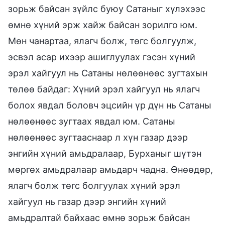
зорьж байсан зүйлс буюу Сатаныг хүлэхээс
өмнө хүний эрж хайж байсан зорилго юм.
Мөн чанартаа, ялагч болж, төгс болгуулж,
эсвэл асар ихээр ашиглуулах гэсэн хүний
эрэл хайгуул нь Сатаны нөлөөнөөс зугтахын
төлөө байдаг: Хүний эрэл хайгуул нь ялагч
болох явдал боловч эцсийн үр дүн нь Сатаны
нөлөөнөөс зугтаах явдал юм. Сатаны
нөлөөнөөс зугтааснаар л хүн газар дээр
энгийн хүний амьдралаар, Бурханыг шүтэн
мөргөх амьдралаар амьдарч чадна. Өнөөдөр,
ялагч болж төгс болгуулах хүний эрэл
хайгуул нь газар дээр энгийн хүний
амьдралтай байхаас өмнө зорьж байсан