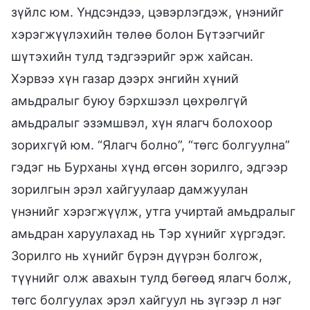
зүйлс юм. Үндсэндээ, цэвэрлэгдэж, үнэнийг
хэрэгжүүлэхийн төлөө болон Бүтээгчийг
шүтэхийн тулд тэдгээрийг эрж хайсан.
Хэрвээ хүн газар дээрх энгийн хүний
амьдралыг буюу бэрхшээл цөхрөлгүй
амьдралыг эзэмшвэл, хүн ялагч болохоор
зорихгүй юм. “Ялагч болно”, “төгс болгуулна”
гэдэг нь Бурханы хүнд өгсөн зорилго, эдгээр
зорилгын эрэл хайгуулаар дамжуулан
үнэнийг хэрэгжүүлж, утга учиртай амьдралыг
амьдран харуулахад нь Тэр хүнийг хүргэдэг.
Зорилго нь хүнийг бүрэн дүүрэн болгож,
түүнийг олж авахын тулд бөгөөд ялагч болж,
төгс болгуулах эрэл хайгуул нь зүгээр л нэг