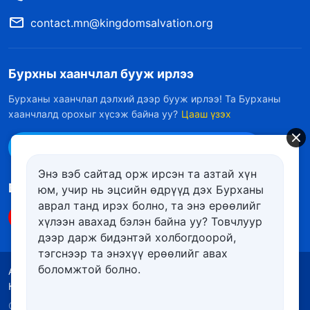
contact.mn@kingdomsalvation.org
Бурхны хаанчлал бууж ирлээ
Бурханы хаанчлал дэлхий дээр бууж ирлээ! Та Бурханы
хаанчлалд орохыг хүсэж байна уу?
Цааш үзэх
Messenger дээр бидэнтэй холбоо барих
Энэ вэб сайтад орж ирсэн та азтай хүн
Биднийг дагах
юм, учир нь эцсийн өдрүүд дэх Бурханы
аврал танд ирэх болно, та энэ ерѳѳлийг
хүлээн авахад бэлэн байна уу? Товчлуур
дээр дарж бидэнтэй холбогдоорой,
тэгснээр та энэхүү ерѳѳлийг авах
боломжтой болно.
Ашиглалтын нөхцөлүүд
Нууцлалын бодлого
Кредит
Күүкийн бодлого
Copyright © 2026
Төгс Хүчит Бурханы Чуулган
. Бүх