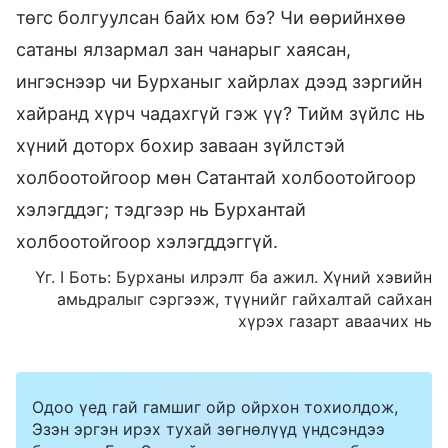
төгс болгуулсан байх юм бэ? Чи өөрийнхөө
сатаны ялзармал зан чанарыг хаясан,
ингэснээр чи Бурханыг хайрлах дээд зэргийн
хайранд хүрч чадахгүй гэж үү? Тийм зүйлс нь
хүний доторх бохир заваан зүйлстэй
холбоотойгоор мөн Сатантай холбоотойгоор
хэлэгддэг; тэдгээр нь Бурхантай
холбоотойгоор хэлэгддэггүй.
Үг. I Боть: Бурханы илрэлт ба ажил. Хүний хэвийн
амьдралыг сэргээж, түүнийг гайхалтай сайхан
хүрэх газарт аваачих нь
Одоо үед гай гамшиг ойр ойрхон тохиолдож,
Эзэн эргэн ирэх тухай зөгнөлүүд үндсэндээ