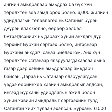
энгийн амьдралаар амьдрах ба бүх хүн
төрөлхтөн зөв замд орох болно. 6,000 жилийн
удирдлагын төлөвлөгөө нь Сатаныг бүрэн
дүүрэн ялах болно, өөрөөр хэлбэл
бүтээгдсэнийх нь дараах хүний анхдагч дүр
төрхийг Бурхан сэргээх болно, ингэснээр
Бурханы анхдагч санаа биелэх юм. Анх хүн
төрөлхтөн Сатанаар ялзруулагдахаасаа өмнө
газар дээр хэвийн амьдралаар амьдарч
байсан. Дараа нь Сатанаар ялзруулагдсан
үедээ өөрийнхөө хэвийн амьдралыг алдсан,
ингээд Бурханы удирдлагын ажил болон
хүний хэвийн амьдралыг сэргээхийн тулд
Сатантай хийх тулаан эхэлсэн. Бурханы 6,000