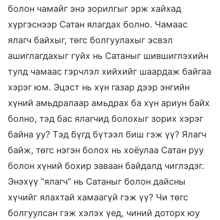
болон чамайг энэ зорилгыг эрж хайхад
хүргэснээр Сатан ялагдах болно. Чамаас
ялагч байхыг, төгс болгуулахыг эсвэл
ашиглагдахыг гуйх нь Сатаныг шившиглэхийн
тулд чамаас гэрчлэл хийхийг шаардаж байгаа
хэрэг юм. Эцэст нь хүн газар дээр энгийн
хүний амьдралаар амьдрах ба хүн ариун байх
болно, тэд бас ялагчид болохыг зорих хэрэг
байна уу? Тэд бүгд бүтээл биш гэж үү? Ялагч
байж, төгс нэгэн болох нь хоёулаа Сатан руу
болон хүний бохир заваан байдалд чиглэдэг.
Энэхүү “ялагч” нь Сатаныг болон дайсны
хүчийг ялахтай хамаагүй гэж үү? Чи төгс
болгуулсан гэж хэлэх үед, чиний доторх юу