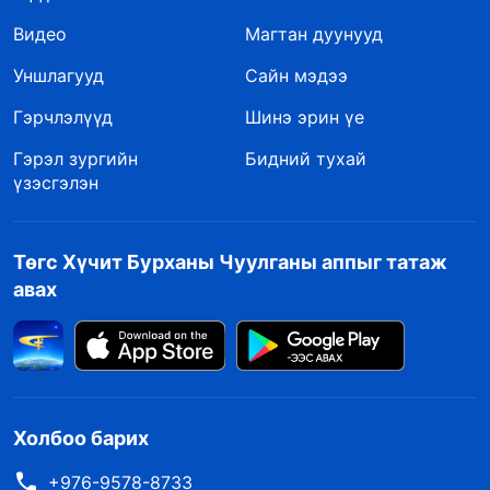
Видео
Магтан дуунууд
Уншлагууд
Сайн мэдээ
Гэрчлэлүүд
Шинэ эрин үе
Гэрэл зургийн
Бидний тухай
үзэсгэлэн
Төгс Хүчит Бурханы Чуулганы аппыг татаж
авах
Холбоо барих
+976-9578-8733