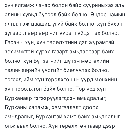
хүн ялгамж чанар болон байр сууриныхаа аль
алины хувьд бүтээл байх болно. Өндөр намын
ялгаа гэж цаашид үгүй байх болно; хүн бүхэн
зүгээр л өөр өөр чиг үүрэг гүйцэтгэх болно.
Гэсэн ч хүн, хүн төрөлхтний дэг журамтай,
зохимжтой хүрэх газарт амьдарсаар байх
болно, хүн Бүтээгчийг шүтэн мөргөхийн
төлөө өөрийн үүргийг биелүүлэх болно,
тэгээд ийм хүн төрөлхтөн нь үүрд мөнхийн
хүн төрөлхтөн байх болно. Тэр үед хүн
Бурханаар гэгээрүүлэгдсэн амьдралыг,
Бурханы халамж, хамгаалалт доорх
амьдралыг, Бурхантай хамт байх амьдралыг
олж авах болно. Хүн төрөлхтөн газар дээр