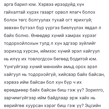
арга барил юм. Хэрвээ ирээдүйд хүн
гайхалтай хүрэх газарт орвол ялагч болох
болон төгс болгуулах тухай огт ярихгүй;
зөвхөн бүтээл бүр үүргээ биелүүлэх явдал л
байх болно. Өнөөдөр хүний хамрах хүрээг
тодорхойлохын тулд л хүн эдгээр зүйлийг
зориход хүрсэн, иймээс хүний эрэл хайгуул
нь илүү их товлогдсон бөгөөд бодитой юм.
Үүнгүйгээр хүний мөнхийн амьд орох эрэл
хайгуул нь тодорхойгүй, хийсвэр байх байсан,
хэрвээ ийм байсан бол хүн бүр ч их
өрөвдмөөр байх байсан биш гэж үү? Зорилго,
зарчимгүйгээр ийм байдлаар эрж хайх нь
өөрийгөө хуурсан хэрэг биш гэж үү? Эцсийн