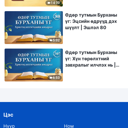
14:30
Өдөр тутмын Бурханы
үг: Эцсийн өдрүүд дэх
шүүлт | Эшлэл 80
5:02
Өдөр тутмын Бурханы
үг: Хүн төрөлхтний
завхралыг илчлэх нь |
Эшлэл 307
6:53
Цэс
Нүүр
Ном