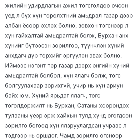
жилийн удирдлагын ажил төгсгөлдөө очсон
үед л бүх хүн төрөлхтний амьдрал газар дээр
албан ёсоор эхлэх болно, зөвхөн тэгснээр л
хүн гайхалтай амьдралтай болж, Бурхан анх
хүнийг бүтээсэн зорилгоо, түүнчлэн хүний
анхдагч дүр төрхийг эргүүлэн авах болно.
Иймээс нэгэнт тэр газар дээрх энгийн хүний
амьдралтай болбол, хүн ялагч болж, төгс
болгуулахаар зорихгүй, учир нь хүн ариун
байх юм. Хүний ярьдаг ялагч, төгс
төгөлдөржилт нь Бурхан, Сатаны хоорондох
тулааны үеэр эрж хайхын тулд хүнд өгөгдсөн
зорилго бөгөөд хүн ялзруулагдсан учраас л
тэдгээр нь оршдог. Чамд зорилго өгснөөр