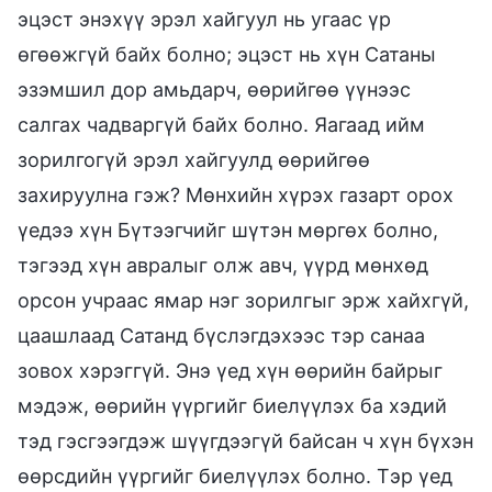
эцэст энэхүү эрэл хайгуул нь угаас үр
өгөөжгүй байх болно; эцэст нь хүн Сатаны
эзэмшил дор амьдарч, өөрийгөө үүнээс
салгах чадваргүй байх болно. Яагаад ийм
зорилгогүй эрэл хайгуулд өөрийгөө
захируулна гэж? Мөнхийн хүрэх газарт орох
үедээ хүн Бүтээгчийг шүтэн мөргөх болно,
тэгээд хүн авралыг олж авч, үүрд мөнхөд
орсон учраас ямар нэг зорилгыг эрж хайхгүй,
цаашлаад Сатанд бүслэгдэхээс тэр санаа
зовох хэрэггүй. Энэ үед хүн өөрийн байрыг
мэдэж, өөрийн үүргийг биелүүлэх ба хэдий
тэд гэсгээгдэж шүүгдээгүй байсан ч хүн бүхэн
өөрсдийн үүргийг биелүүлэх болно. Тэр үед