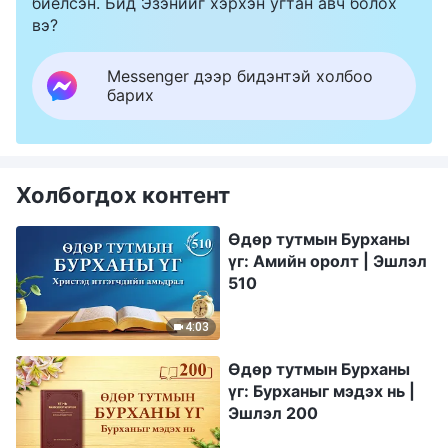
биелсэн. Бид Эзэнийг хэрхэн угтан авч болох
вэ?
Messenger дээр бидэнтэй холбоо
барих
Холбогдох контент
Өдөр тутмын Бурханы
үг: Амийн оролт | Эшлэл
510
4:03
Өдөр тутмын Бурханы
үг: Бурханыг мэдэх нь |
Эшлэл 200