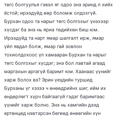
төгс болгуулъя гэвэл яг одоо энэ эринд л хийх
ёстой; ирээдүйд өөр боломж олдохгүй.
Бурхан одоо та нарыг төгс болгохыг үнэхээр
хүсдэг ба энэ нь яриа төдийхөн биш юм.
Ирээдүйд та нарт ямар шалгалт ирж, ямар
үйл явдал болж, ямар гай зовлон
тохиолдохоос үл хамааран Бурхан та нарыг
төгс болгохыг хүсдэг; энэ бол лавтай агаад
маргахын аргагүй баримт юм. Хаанаас үүнийг
харж болох вэ? Эрин үеүдийн туршид
Бурханы үг хэзээ ч өнөөдрийнх шиг, ийм их
өндөрлөгт хүрч байгаагүй гэдэг баримтаас
үүнийг харж болно. Энэ нь хамгийн дээд
ертөнцөд нэвтэрсэн бөгөөд өнөөгийн хүн