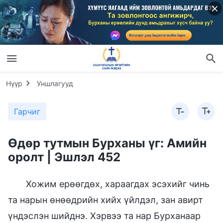
Нүүр
Уншлагууд
Гарчиг
Өдөр тутмын Бурханы үг: Амийн
оролт | Эшлэл 452
Хожим ерөөгдөх, хараагдах эсэхийг чинь
та нарын өнөөдрийн хийх үйлдэл, зан авирт
үндэслэн шийднэ. Хэрвээ та нар Бурханаар