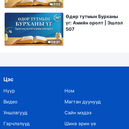
7:12
Өдөр тутмын Бурханы
үг: Амийн оролт | Эшлэл
507
10:31
Цэс
Нүүр
Ном
Видео
Магтан дуунууд
Уншлагууд
Сайн мэдээ
Гэрчлэлүүд
Шинэ эрин үе