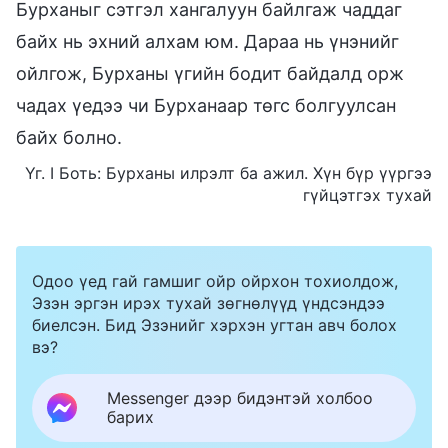
Бурханыг сэтгэл хангалуун байлгаж чаддаг
байх нь эхний алхам юм. Дараа нь үнэнийг
ойлгож, Бурханы үгийн бодит байдалд орж
чадах үедээ чи Бурханаар төгс болгуулсан
байх болно.
Үг. I Боть: Бурханы илрэлт ба ажил. Хүн бүр үүргээ
гүйцэтгэх тухай
Одоо үед гай гамшиг ойр ойрхон тохиолдож,
Эзэн эргэн ирэх тухай зөгнөлүүд үндсэндээ
биелсэн. Бид Эзэнийг хэрхэн угтан авч болох
вэ?
Messenger дээр бидэнтэй холбоо
барих