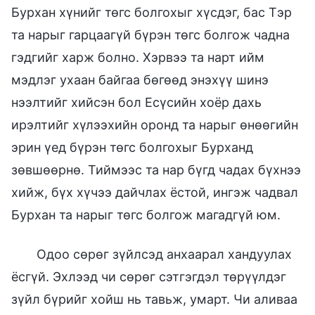
Бурхан хүнийг төгс болгохыг хүсдэг, бас Тэр
та нарыг гарцаагүй бүрэн төгс болгож чадна
гэдгийг харж болно. Хэрвээ та нарт ийм
мэдлэг ухаан байгаа бөгөөд энэхүү шинэ
нээлтийг хийсэн бол Есүсийн хоёр дахь
ирэлтийг хүлээхийн оронд та нарыг өнөөгийн
эрин үед бүрэн төгс болгохыг Бурханд
зөвшөөрнө. Тиймээс та нар бүгд чадах бүхнээ
хийж, бүх хүчээ дайчлах ёстой, ингэж чадвал
Бурхан та нарыг төгс болгож магадгүй юм.
Одоо сөрөг зүйлсэд анхаарал хандуулах
ёсгүй. Эхлээд чи сөрөг сэтгэгдэл төрүүлдэг
зүйл бүрийг хойш нь тавьж, умарт. Чи аливаа