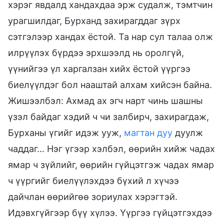
хэрэг явдалд хандахдаа эрж судалж, тэмтчин
урагшилдаг, Бурханд захирагддаг зүрх
сэтгэлээр хандах ёстой. Та нар сул талаа олж
илрүүлэх бүрдээ эрхшээлд нь оролгүй,
үүнийгээ үл харгалзан хийх ёстой үүргээ
биелүүлдэг бол нааштай алхам хийсэн байна.
Жишээлбэл: Ахмад ах эгч нарт чинь шашны
үзэл байдаг хэдий ч чи залбирч, захирагдаж,
Бурханы үгийг идэж ууж,
магтан дуу
дуулж
чаддаг… Нэг үгээр хэлбэл, өөрийн хийж чадах
ямар ч зүйлийг, өөрийн гүйцэтгэж чадах ямар
ч үүргийг биелүүлэхдээ бүхий л хүчээ
дайчлан өөрийгөө зориулах хэрэгтэй.
Идэвхгүйгээр бүү хүлээ. Үүргээ гүйцэтгэхдээ