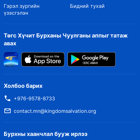
Гэрэл зургийн
Бидний тухай
үзэсгэлэн
Төгс Хүчит Бурханы Чуулганы аппыг татаж
авах
Холбоо барих
+976-9578-8733
contact.mn@kingdomsalvation.org
Бурхны хаанчлал бууж ирлээ