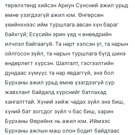
төрөлхтөнд хийсэн Ариун Сүнсний ажил урьд
өмнө үзэгдээгүй ажил юм. Өнгөрсөн
үеийнхнээс ийм туршлага авсан хүн бараг
байхгүй; Есүсийн эрин үед ч өнөөдрийн
илчлэл байгаагүй. Та нарт хэлсэн үг, та нарын
ойлгосон зүйл, та нарын туршлага бүгд шинэ
өндөрлөгт хүрсэн. Шалгалт, гэсгээлтийн
дундаас хүмүүс та нар явдаггүй, энэ бол
Бурханы ажил урьд өмнө үзэгдээгүй сүр
жавхлант байдалд хүрснийг батлахад
хангалттай. Хүний хийж чадах зүйл энэ биш,
хүний бат зогсдог зүйл ч бас биш, харин
Бурханы Өөрийнх нь ажил юм. Иймээс
Бурханы ажлын маш олон бодит байдлаас