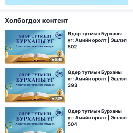
Холбогдох контент
Өдөр тутмын Бурханы
үг: Амийн оролт | Эшлэл
502
5:40
Өдөр тутмын Бурханы
үг: Амийн оролт | Эшлэл
393
7:39
Өдөр тутмын Бурханы
үг: Амийн оролт | Эшлэл
504