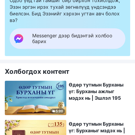
Одоо үед гай гамшиг ойр ойрхон тохиолдож,
Эзэн эргэн ирэх тухай зөгнөлүүд үндсэндээ
биелсэн. Бид Эзэнийг хэрхэн угтан авч болох
вэ?
Messenger дээр бидэнтэй холбоо
барих
Холбогдох контент
Өдөр тутмын Бурханы
үг: Бурханы ажлыг
мэдэх нь | Эшлэл 195
5:00
Өдөр тутмын Бурханы
үг: Бурханыг мэдэх нь |