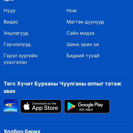
Нүүр
Ном
Видео
Магтан дуунууд
Уншлагууд
Сайн мэдээ
Гэрчлэлүүд
Шинэ эрин үе
Гэрэл зургийн
Бидний тухай
үзэсгэлэн
Төгс Хүчит Бурханы Чуулганы аппыг татаж
авах
Холбоо барих