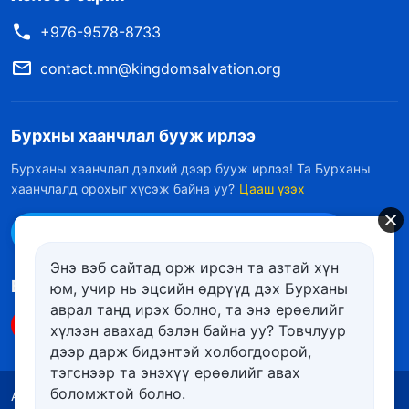
+976-9578-8733
contact.mn@kingdomsalvation.org
Бурхны хаанчлал бууж ирлээ
Бурханы хаанчлал дэлхий дээр бууж ирлээ! Та Бурханы
хаанчлалд орохыг хүсэж байна уу?
Цааш үзэх
Messenger дээр бидэнтэй холбоо барих
Энэ вэб сайтад орж ирсэн та азтай хүн
Биднийг дагах
юм, учир нь эцсийн өдрүүд дэх Бурханы
аврал танд ирэх болно, та энэ ерѳѳлийг
хүлээн авахад бэлэн байна уу? Товчлуур
дээр дарж бидэнтэй холбогдоорой,
тэгснээр та энэхүү ерѳѳлийг авах
боломжтой болно.
Ашиглалтын нөхцөлүүд
Нууцлалын бодлого