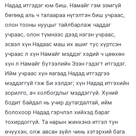
Надад итгэдэг юм биш. Намайг гэм зэмгүй
бөгөөд аль ч талаараа нүгэлтэн биш учраас,
олон тооны нууцыг тайлбарлаж чаддаг
учраас, олон түмнээс дээд нэгэн учраас,
эсвэл хүн Надаас маш их ашиг тус хүртсэн
учраас л хүн Намайг мэддэг хэдий ч цөөхөн
хүн л Намайг бүтээлийн Эзэн гэдэгт итгэдэг.
Ийм учраас хүн яагаад Надад итгэдгээ
мэддэггүй гэж Би хэлдэг; хүн Надад итгэхийн
зорилго, ач холбогдлыг мэддэггүй. Хүний
бодит байдал нь учир дутагдалтай, ийм
болохоор Надад гэрчлэл хийхэд бараг
тохирдоггүй. Та нарын жинхэнэ итгэл тун
өчүүхэн, олж авсан зүйл чинь хэтэрхий бага