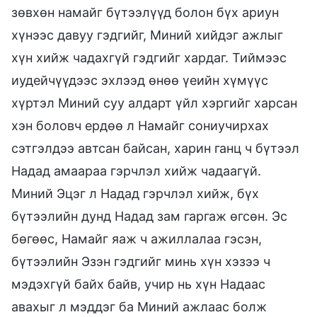
зөвхөн намайг бүтээлүүд болон бүх ариун
хүнээс давуу гэдгийг, Миний хийдэг ажлыг
хүн хийж чадахгүй гэдгийг хардаг. Тиймээс
иудейчүүдээс эхлээд өнөө үеийн хүмүүс
хүртэл Миний суу алдарт үйл хэргийг харсан
хэн боловч ердөө л Намайг сониучирхах
сэтгэлдээ автсан байсан, харин ганц ч бүтээл
Надад амаараа гэрчлэл хийж чадаагүй.
Миний Эцэг л Надад гэрчлэл хийж, бүх
бүтээлийн дунд Надад зам гаргаж өгсөн. Эс
бөгөөс, Намайг яаж ч ажиллалаа гэсэн,
бүтээлийн Эзэн гэдгийг минь хүн хэзээ ч
мэдэхгүй байх байв, учир нь хүн Надаас
авахыг л мэддэг ба Миний ажлаас болж