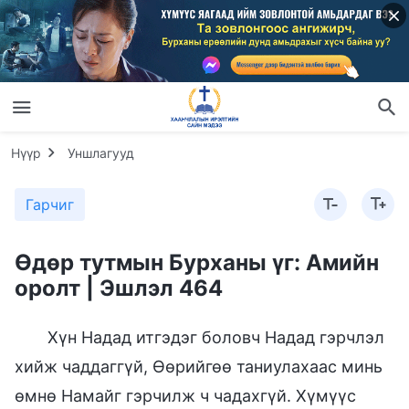
Нүүр
Уншлагууд
Гарчиг
Өдөр тутмын Бурханы үг: Амийн
оролт | Эшлэл 464
Хүн Надад итгэдэг боловч Надад гэрчлэл
хийж чаддаггүй, Өөрийгөө таниулахаас минь
өмнө Намайг гэрчилж ч чадахгүй. Хүмүүс