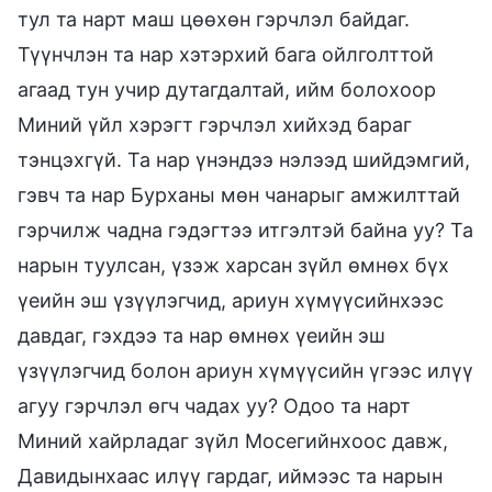
тул та нарт маш цөөхөн гэрчлэл байдаг.
Түүнчлэн та нар хэтэрхий бага ойлголттой
агаад тун учир дутагдалтай, ийм болохоор
Миний үйл хэрэгт гэрчлэл хийхэд бараг
тэнцэхгүй. Та нар үнэндээ нэлээд шийдэмгий,
гэвч та нар Бурханы мөн чанарыг амжилттай
гэрчилж чадна гэдэгтээ итгэлтэй байна уу? Та
нарын туулсан, үзэж харсан зүйл өмнөх бүх
үеийн эш үзүүлэгчид, ариун хүмүүсийнхээс
давдаг, гэхдээ та нар өмнөх үеийн эш
үзүүлэгчид болон ариун хүмүүсийн үгээс илүү
агуу гэрчлэл өгч чадах уу? Одоо та нарт
Миний хайрладаг зүйл Мосегийнхоос давж,
Давидынхаас илүү гардаг, иймээс та нарын