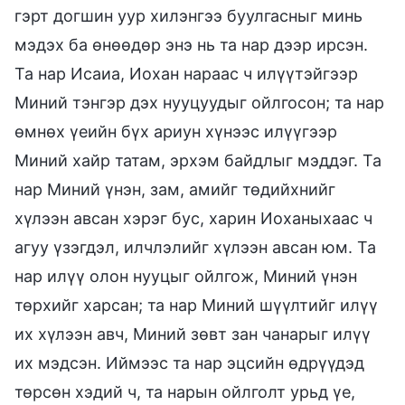
гэрт догшин уур хилэнгээ буулгасныг минь
мэдэх ба өнөөдөр энэ нь та нар дээр ирсэн.
Та нар Исаиа, Иохан нараас ч илүүтэйгээр
Миний тэнгэр дэх нууцуудыг ойлгосон; та нар
өмнөх үеийн бүх ариун хүнээс илүүгээр
Миний хайр татам, эрхэм байдлыг мэддэг. Та
нар Миний үнэн, зам, амийг төдийхнийг
хүлээн авсан хэрэг бус, харин Иоханыхаас ч
агуу үзэгдэл, илчлэлийг хүлээн авсан юм. Та
нар илүү олон нууцыг ойлгож, Миний үнэн
төрхийг харсан; та нар Миний шүүлтийг илүү
их хүлээн авч, Миний зөвт зан чанарыг илүү
их мэдсэн. Иймээс та нар эцсийн өдрүүдэд
төрсөн хэдий ч, та нарын ойлголт урьд үе,