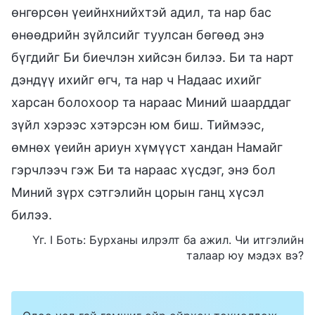
өнгөрсөн үеийнхнийхтэй адил, та нар бас
өнөөдрийн зүйлсийг туулсан бөгөөд энэ
бүгдийг Би биечлэн хийсэн билээ. Би та нарт
дэндүү ихийг өгч, та нар ч Надаас ихийг
харсан болохоор та нараас Миний шаарддаг
зүйл хэрээс хэтэрсэн юм биш. Тиймээс,
өмнөх үеийн ариун хүмүүст хандан Намайг
гэрчлээч гэж Би та нараас хүсдэг, энэ бол
Миний зүрх сэтгэлийн цорын ганц хүсэл
билээ.
Үг. I Боть: Бурханы илрэлт ба ажил. Чи итгэлийн
талаар юу мэдэх вэ?