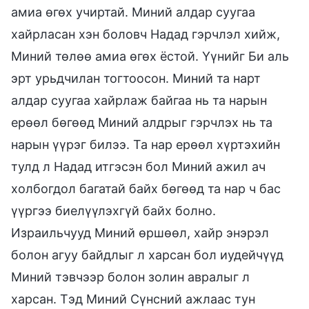
амиа өгөх учиртай. Миний алдар суугаа
хайрласан хэн боловч Надад гэрчлэл хийж,
Миний төлөө амиа өгөх ёстой. Үүнийг Би аль
эрт урьдчилан тогтоосон. Миний та нарт
алдар суугаа хайрлаж байгаа нь та нарын
ерөөл бөгөөд Миний алдрыг гэрчлэх нь та
нарын үүрэг билээ. Та нар ерөөл хүртэхийн
тулд л Надад итгэсэн бол Миний ажил ач
холбогдол багатай байх бөгөөд та нар ч бас
үүргээ биелүүлэхгүй байх болно.
Израильчууд Миний өршөөл, хайр энэрэл
болон агуу байдлыг л харсан бол иудейчүүд
Миний тэвчээр болон золин авралыг л
харсан. Тэд Миний Сүнсний ажлаас тун