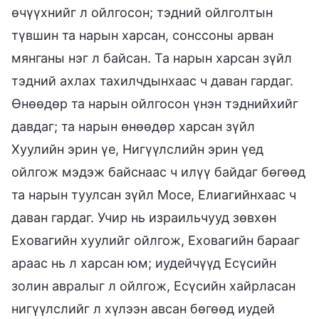
өчүүхнийг л ойлгосон; тэдний ойлголтын
түвшин та нарын харсан, сонссоны арван
мянганы нэг л байсан. Та нарын харсан зүйл
тэдний ахлах тахилчдынхаас ч даван гардаг.
Өнөөдөр та нарын ойлгосон үнэн тэднийхийг
давдаг; та нарын өнөөдөр харсан зүйл
Хуулийн эрин үе, Нигүүлслийн эрин үед
ойлгож мэдэж байснаас ч илүү байдаг бөгөөд
та нарын туулсан зүйл Мосе, Елиагийнхаас ч
даван гардаг. Учир нь израильчууд зөвхөн
Еховагийн хуулийг ойлгож, Еховагийн барааг
араас нь л харсан юм; иудейчүүд Есүсийн
золин авралыг л ойлгож, Есүсийн хайрласан
нигүүлслийг л хүлээн авсан бөгөөд иудей