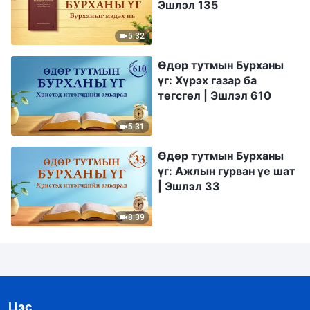
Эшлэл 135
5:32
Өдөр тутмын Бурханы
үг: Хүрэх газар ба
төгсгөл | Эшлэл 610
5:31
Өдөр тутмын Бурханы
үг: Ажлын гурван үе шат
| Эшлэл 33
8:39
Цэс