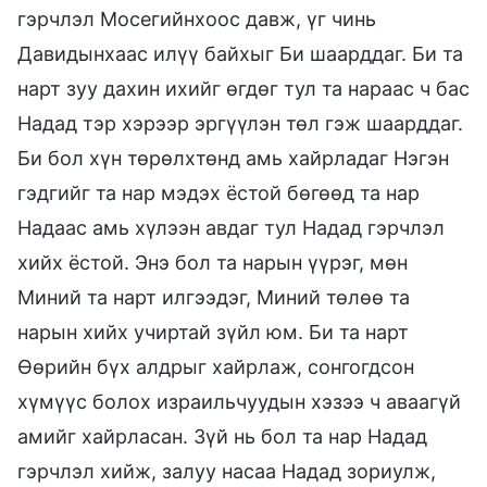
гэрчлэл Мосегийнхоос давж, үг чинь
Давидынхаас илүү байхыг Би шаарддаг. Би та
нарт зуу дахин ихийг өгдөг тул та нараас ч бас
Надад тэр хэрээр эргүүлэн төл гэж шаарддаг.
Би бол хүн төрөлхтөнд амь хайрладаг Нэгэн
гэдгийг та нар мэдэх ёстой бөгөөд та нар
Надаас амь хүлээн авдаг тул Надад гэрчлэл
хийх ёстой. Энэ бол та нарын үүрэг, мөн
Миний та нарт илгээдэг, Миний төлөө та
нарын хийх учиртай зүйл юм. Би та нарт
Өөрийн бүх алдрыг хайрлаж, сонгогдсон
хүмүүс болох израильчуудын хэзээ ч аваагүй
амийг хайрласан. Зүй нь бол та нар Надад
гэрчлэл хийж, залуу насаа Надад зориулж,