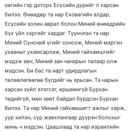
овгийн гэр доторх Есүсийн дүрийг л харсан
билээ. Өнөөдөр та нар Еховагийн алдар,
Есүсийн золин аврал болон Миний өнөөдрийн
бүх үйл хэргийг хардаг. Түүнчлэн та нар
Миний Сүнсний үгийг сонсож, Миний мэргэн
ухааныг ухамсарлаж, Миний гайхамшгийг
мэдэж авч, Миний зан чанарын талаар олж
мэдсэн. Би бас та нарт удирдлагын
төлөвлөгөөгөө бүгдийг нь ярьсан. Та нарын
харсан зүйл элэгсэг, өршөөнгүй Бурхан
төдийгүй, мөн зөвт байдал бүрдсэн Бурхан
билээ. Та нар Миний гайхамшигт ажлыг харж,
уур хилэн, сүр жавхлангаар дүүрэн болохыг
минь ч мэдсэн. Цаашлаад та нар израилийн