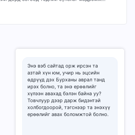
тэд Бурхан юу хийж байгааг анзаардаггүй
Энэ вэб сайтад орж ирсэн та
азтай хүн юм, учир нь эцсийн
өдрүүд дэх Бурханы аврал танд
ирэх болно, та энэ ерѳѳлийг
хүлээн авахад бэлэн байна уу?
Товчлуур дээр дарж бидэнтэй
холбогдоорой, тэгснээр та энэхүү
ерѳѳлийг авах боломжтой болно.