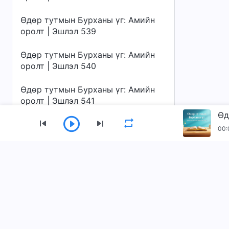
Өдөр тутмын Бурханы үг: Амийн
оролт | Эшлэл 539
Өдөр тутмын Бурханы үг: Амийн
оролт | Эшлэл 540
Өдөр тутмын Бурханы үг: Амийн
оролт | Эшлэл 541
Өд
Өдөр тутмын Бурханы үг: Амийн
00:
оролт | Эшлэл 542
Өдөр тутмын Бурханы үг: Амийн
Цэс
оролт | Эшлэл 543
Нүүр
Ном
Видео
Магтан дуунуу
Өдөр тутмын Бурханы үг: Амийн
Бидний тухай
оролт | Эшлэл 544
Өдөр тутмын Бурханы үг: Амийн