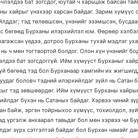
рчлэлдээ бат зогсдог, юутай ч харьцаж байсан тай
ны хайрыг үнэхээр харсан байдаг. Зарим хүмүүс 
йлддэг; тэд төлөвшсөн, үнэнийг эзэмшсэн, бусдаа
с бөгөөд Бурханы илэрхийлэл юм. Өөрөөр хэлбэл
агажсан үедээ, дотроо Бурханы тухай мэдлэг уха
 нь ч мөн тогтвортой болдог. Олон хүн үнэнийг б
элдээ бат зогсдоггүй. Ийм хүмүүст Бурханыг хайр
үй бөгөөд тэд бол Бурханаар хамгийн их жигшигд
уудаг боловч тэдний илэрхийлдэг зүйл нь Сатан б
хыг тэд зөвшөөрдөг. Ийм хүмүүст Бурханы хайрын
ийлдэг бүхэн нь Сатаных байдаг. Хэрвээ чиний зү
ан байж, эргэн тойрныхоо хүмүүс, тохиолдол, зү
ад үргэлж анхаарал тавьдаг бол мөн хэрвээ чи Б
лдэг зүрх сэтгэлтэй байдаг бол Бурхан чамайг да