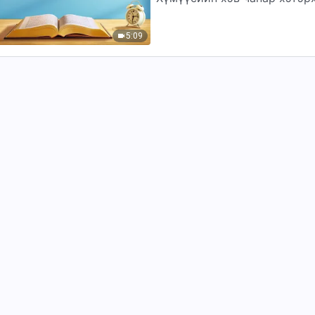
нилээд сулхан учраас, мөн 
бас...
5:09