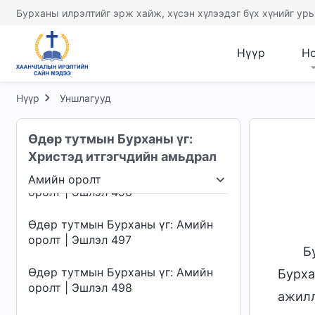
оролт | Эшлэл 492
Бурханы илрэлтийг эрж хайж, хүсэн хүлээдэг бүх хүнийг урь
Өдөр тутмын Бурханы үг: Амийн
оролт | Эшлэл 493
Нүүр
Н
Өдөр тутмын Бурханы үг: Амийн
оролт | Эшлэл 494
Нүүр
Уншлагууд
Өдөр тутмын Бурханы үг: Амийн
Өдөр тутмын Бурханы үг:
оролт | Эшлэл 495
Христэд итгэгчдийн амьдрал
Өдөр тутмын Бурханы үг: Амийн
Амийн оролт
оролт | Эшлэл 496
члэх нь
Амийн оролт
Хүрэх газар ба төгсгө
Өдөр тутмын Бурханы үг: Амийн
оролт | Эшлэл 497
Б
Өдөр тутмын Бурханы үг: Амийн
Бурха
оролт | Эшлэл 498
ажилл