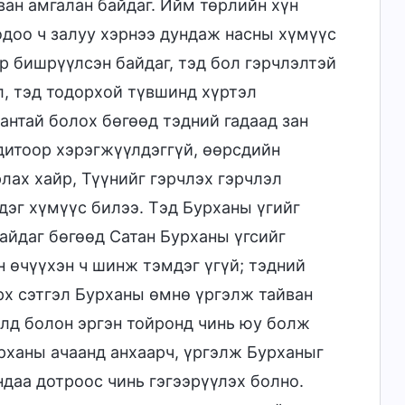
ван амгалан байдаг. Ийм төрлийн хүн
одоо ч залуу хэрнээ дундаж насны хүмүүс
р бишрүүлсэн байдаг, тэд бол гэрчлэлтэй
, тэд тодорхой түвшинд хүртэл
антай болох бөгөөд тэдний гадаад зан
одитоор хэрэгжүүлдэггүй, өөрсдийн
лах хайр, Түүнийг гэрчлэх гэрчлэл
дэг хүмүүс билээ. Тэд Бурханы үгийг
айдаг бөгөөд Сатан Бурханы үгсийг
 өчүүхэн ч шинж тэмдэг үгүй; тэдний
рх сэтгэл Бурханы өмнө үргэлж тайван
йлд болон эргэн тойронд чинь юу болж
урханы ачаанд анхаарч, үргэлж Бурханыг
ндаа дотроос чинь гэгээрүүлэх болно.