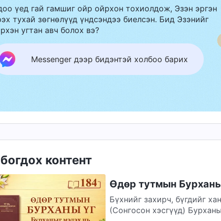
доо үед гай гамшиг ойр ойрхон тохиолдож, Эзэн эргэн
эх тухай зөгнөлүүд үндсэндээ биелсэн. Бид Эзэнийг
рхэн угтан авч болох вэ?
Messenger дээр бидэнтэй холбоо барих
богдох контент
Өдөр тутмын Бурханы 
Бүхнийг захирч, бүгдийг ха
(Сонгосон хэсгүүд) Бурханы тодорхойлсон бүх зүйлийн өсөлтийн