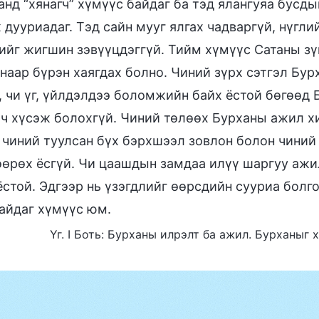
анд “хянагч” хүмүүс байдаг ба тэд ялангуяа бусды
 дууриадаг. Тэд сайн мууг ялгах чадваргүй, нүгли
ийг жигшин зэвүүцдэггүй. Тийм хүмүүс Сатаны зү
наар бүрэн хаягдах болно. Чиний зүрх сэтгэл Бу
, чи үг, үйлдэлдээ боломжийн байх ёстой бөгөөд
 ч хүсэж болохгүй. Чиний төлөөх Бурханы ажил хи
 чиний туулсан бүх бэрхшээл зовлон болон чиний
өрөх ёсгүй. Чи цаашдын замдаа илүү шаргуу ажи
ёстой. Эдгээр нь үзэгдлийг өөрсдийн сууриа болг
айдаг хүмүүс юм.
Үг. I Боть: Бурханы илрэлт ба ажил. Бурханыг