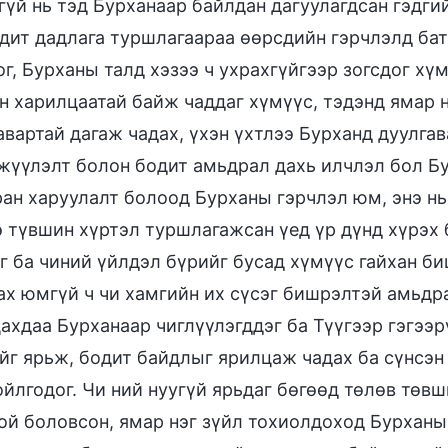
гүй нь тэд Бурханаар байлдан дагуулагдсан гэдги
одит дадлага туршлагаараа өөрсдийн гэрчлэлд бат
ог, Бурханы талд хэзээ ч ухрахгүйгээр зогсдог х
н харилцаатай байж чаддаг хүмүүс, тэдэнд ямар 
авартай дагаж чадах, үхэн үхтлээ Бурханд дуулгав
жүүлэлт болон бодит амьдрал дахь илчлэл бол Бу
ан харуулалт болоод Бурханы гэрчлэл юм, энэ нь
э түвшин хүртэл туршлагажсан үед үр дүнд хүрэх
г ба чиний үйлдэл бүрийг бусад хүмүүс гайхан би
ах юмгүй ч чи хамгийн их сүсэг бишрэлтэй амьдр
ахдаа Бурханаар чиглүүлэгддэг ба Түүгээр гэгээр
йг ярьж, бодит байдлыг ярилцаж чадах ба сүнсэн
ойлгодог. Чи ний нуугүй ярьдаг бөгөөд төлөв төвш
ой боловсон, ямар нэг зүйл тохиолдоход Бурханы