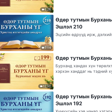
хуулийн...
6:28
Өдөр тутмын Бурханы 
Эшлэл 210
Эцсийн өдрүүд ирж, дэлхий
Улс төрийн эмх замбараагүй 
7:14
Өдөр тутмын Бурханы 
Бурханд хандах хүн төрөлх
хэрхэн ханддаг нь тэдний х
хэрхэн...
12:52
Өдөр тутмын Бурханы 
Эшлэл 192
Хүмүүсийн хэв чанар хэтэр