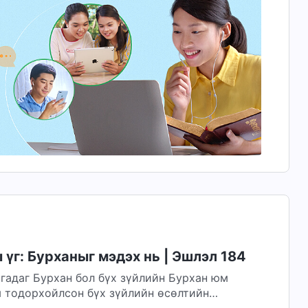
үг: Бурханыг мэдэх нь | Эшлэл 184
нгадаг Бурхан бол бүх зүйлийн Бурхан юм