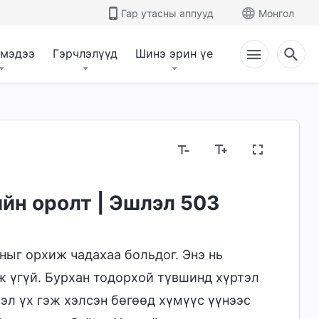
Гар утасны аппууд
Монгол
 мэдээ
Гэрчлэлүүд
Шинэ эрин үе
йн оролт | Эшлэл 503
ныг орхиж чадахаа больдог. Энэ нь
ж үгүй. Бурхан тодорхой түвшинд хүртэл
вэл үх гэж хэлсэн бөгөөд хүмүүс үүнээс