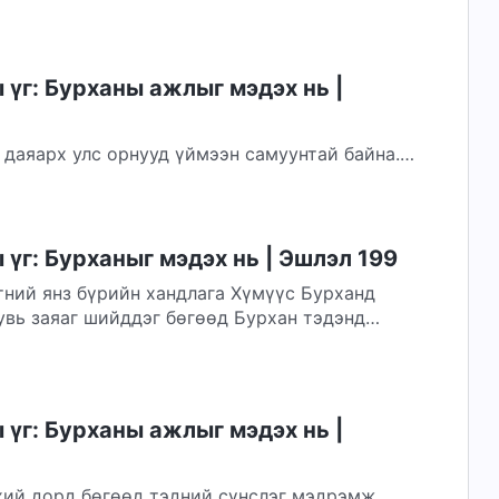
үг: Бурханы ажлыг мэдэх нь |
 даяарх улс орнууд үймээн самуунтай байна.
байдал, өлсгөлөн, тахал, үер, ган гачиг хаа...
үг: Бурханыг мэдэх нь | Эшлэл 199
тний янз бүрийн хандлага Хүмүүс Бурханд
увь заяаг шийддэг бөгөөд Бурхан тэдэнд
үг: Бурханы ажлыг мэдэх нь |
хий дорд бөгөөд тэдний сүнслэг мэдрэмж