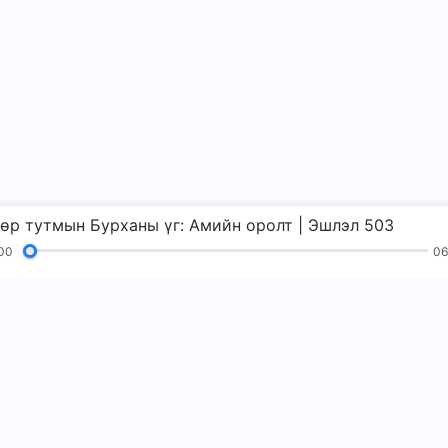
өр тутмын Бурханы үг: Амийн оролт | Эшлэл 503
00
06
д
Уншлагууд
Сайн мэдээ
Гэрчлэлүүд