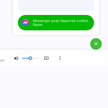
Messenger дээр бидэнтэй холбоо
барих
:07
Шинэ эрин үе
Гэрэл зургийн үзэсгэлэн