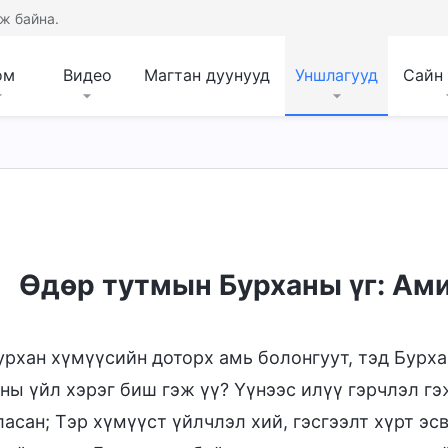
ж байна.
ом
Видео
Магтан дуунууд
Уншлагууд
Сайн
л
Өдөр тутмын Бурханы үг: Ами
урхан хүмүүсийн доторх амь болонгуут, тэд Бурха
ны үйл хэрэг биш гэж үү? Үүнээс илүү гэрчлэл гэ
асан; Тэр хүмүүст үйлчлэл хий, гэсгээлт хүрт эс