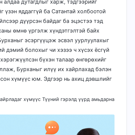
н алдаа дутагдлыг харж, тэдгээрийг
йг үзэн яддаггүй ба Сатантай холбоотой
йлсээр дүүрсэн байдаг ба эцэстээ тэд
рханы өмнө үргэлж хүндэтгэлтэй байх
 Бурханыг эсэргүүцэж эсвэл уурлуулахыг
й дэмий болохыг чи хэзээ ч хүсэх ёсгүй
 хэрэгжүүлсэн бүхэн талаар өнгөрөхийг
ллаж, Бурханыг илүү их хайрлахад бэлэн
осон хүмүүс юм. Эдгээр нь ахиц дэвшлийг
 хайрладаг хүмүүс Түүний гэрэлд үүрд амьдарна