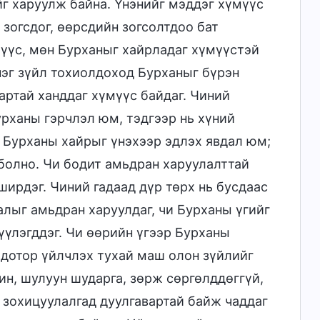
йг харуулж байна. Үнэнийг мэддэг хүмүүс
 зогсдог, өөрсдийн зогсолтдоо бат
үмүүс, мөн Бурханыг хайрладаг хүмүүстэй
нэг зүйл тохиолдоход Бурханыг бүрэн
артай ханддаг хүмүүс байдаг. Чиний
рханы гэрчлэл юм, тэдгээр нь хүний
 Бурханы хайрыг үнэхээр эдлэх явдал юм;
 болно. Чи бодит амьдран харуулалттай
ширдэг. Чиний гадаад дүр төрх нь бусдаас
алыг амьдран харуулдаг, чи Бурханы үгийг
үүлэгддэг. Чи өөрийн үгээр Бурханы
 дотор үйлчлэх тухай маш олон зүйлийг
ин, шулуун шударга, зөрж сөргөлддөггүй,
 зохицуулалгад дуулгавартай байж чаддаг