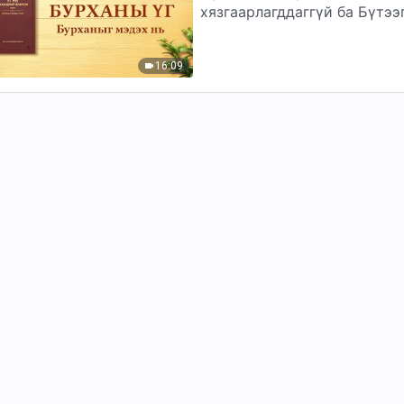
хязгаарлагддаггүй ба Бүтэ
хэсгүүд)...
16:09