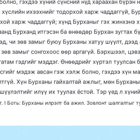
болно, гэхдээ хүний сүнсний нүд хараахан бүрэн 
 хүслийн ихээхнийг тодорхой харж чаддаггүй, Бу
хой харж чаддаггүй; хүнд Бурханыг гэх жинхэнэ ха
аанд Бурханд итгэсэн ба өнөөдөр Бурхан зугтах бү
эд, чи зөв замыг буюу Бурханы хатуу шүүлт, дээд
 зөв замыг сонгохоос өөр аргагүй. Бэрхшээл, цэв
татам гэдгийг мэддэг. Өнөөдрийг хүртэл туулсан
эсгийг мэдэж авсан гэж хэлж болно, гэхдээ хүн ма
лтгүй. Хүн Бурханы гайхалтай ажлыг, мөн Бурхан
шүүлэлтийг илүү их туулах ёстой. Тэр үед л хүни
г. I Боть: Бурханы илрэлт ба ажил. Зовлонт шалгалтыг