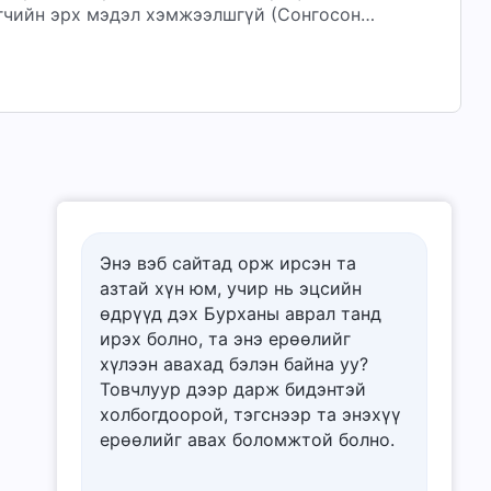
эгчийн эрх мэдэл хэмжээлшгүй (Сонгосон
Энэ вэб сайтад орж ирсэн та
азтай хүн юм, учир нь эцсийн
өдрүүд дэх Бурханы аврал танд
ирэх болно, та энэ ерѳѳлийг
хүлээн авахад бэлэн байна уу?
Товчлуур дээр дарж бидэнтэй
холбогдоорой, тэгснээр та энэхүү
ерѳѳлийг авах боломжтой болно.