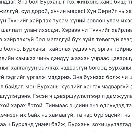
анддаг. Энэ бол Бурханыг гэх жинхэнэ хайр биш; т
жилгүй, сул дорой, хүчин мөхөс! Хүн Өөрийг нь 
хүн Түүнийг хайрлах тусам хүний зовлон улам ихэ
 шалгалт улам ихэсдэг. Хэрвээ чи Түүнийг хайрла
э хайрлахгүй бол магадгүй бүх зүйл төвөггүй ява
 болно. Бурханыг хайрлах үедээ чи, эргэн тойрны
иеийн хэмжээ чинь дэндүү жаахан учраас цэвэршүү
ныг хангалуун байлгах чадваргүй бөгөөд Бурханы 
үй гэдгийг үргэлж мэдэрнэ. Энэ бүхнээс болж чи
ал байдаг, мөн Бурханы хүслийг хангах чадваргүй 
шүүлэгдэнэ. Гэсэн ч цэвэршүүлэлтээр л дамжуулан
хой харах ёстой. Тиймээс эцсийн энэ өдрүүдэд та
хэчнээн их байх нь хамаагүй, та нар бүр эцсийг нь
аа ч Бурханд үнэнч байж, Бурханы зохицуулалтад 