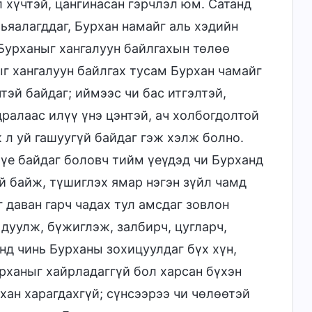
л хүчтэй, цангинасан гэрчлэл юм. Сатанд
рьяалагддаг, Бурхан намайг аль хэдийн
Бурханыг хангалуун байлгахын төлөө
ыг хангалуун байлгах тусам Бурхан чамайг
тэй байдаг; иймээс чи бас итгэлтэй,
алаас илүү үнэ цэнтэй, ач холбогдолтой
 л уй гашуугүй байдаг гэж хэлж болно.
 үе байдаг боловч тийм үеүдэд чи Бурханд
эй байж, түшиглэх ямар нэгэн зүйл чамд
 даван гарч чадах тул амсдаг зовлон
дуулж, бүжиглэж, залбирч, цугларч,
нд чинь Бурханы зохицуулдаг бүх хүн,
рханыг хайрладаггүй бол харсан бүхэн
хан харагдахгүй; сүнсээрээ чи чөлөөтэй