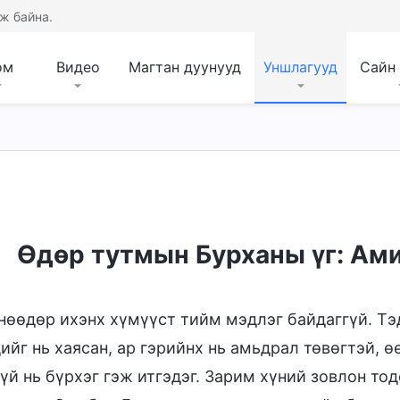
ж байна.
ом
Видео
Магтан дуунууд
Уншлагууд
Сайн
л
Өдөр тутмын Бурханы үг: Ами
нөөдөр ихэнх хүмүүст тийм мэдлэг байдаггүй. Тэд
ийг нь хаясан, ар гэрийнх нь амьдрал төвөгтэй, ө
үй нь бүрхэг гэж итгэдэг. Зарим хүний зовлон то