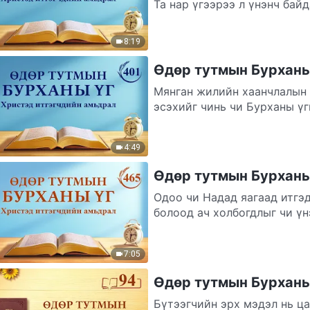
Та нар үгээрээ л үнэнч байд
тодорхой үзэлтэй, та нары
төлөө...
8:19
Өдөр тутмын Бурханы 
Мянган жилийн хаанчлалын 
эсэхийг чинь чи Бурханы үг
мөн Түүний...
4:49
Өдөр тутмын Бурханы 
Одоо чи Надад яагаад итгэ
болоод ач холбогдлыг чи үн
7:05
Өдөр тутмын Бурханы 
Бүтээгчийн эрх мэдэл нь цаг