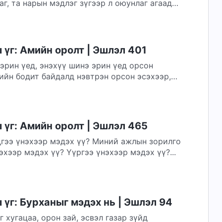
аг, та нарын мэдлэг зүгээр л оюунлаг агаад
н хөдөлмөр тэнгэрийн ерөөлийг олохын
үг: Амийн оролт | Эшлэл 401
эрин үед, энэхүү шинэ эрин үед орсон
ийн бодит байдалд нэвтрэн орсон эсэхээр,
үг: Амийн оролт | Эшлэл 465
дгээ үнэхээр мэдэх үү? Миний ажлын зорилго
эхээр мэдэх үү? Үүргээ үнэхээр мэдэх үү?...
үг: Бурханыг мэдэх нь | Эшлэл 94
 хугацаа, орон зай, эсвэл газар зүйд