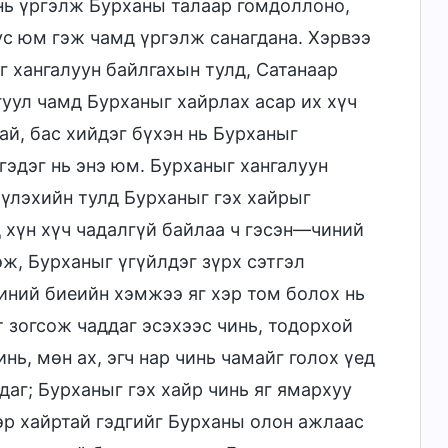
инь үргэлж Бурханы талаар гомдоллоно,
ус юм гэж чамд үргэлж санагдана. Хэрвээ
 хангалуун байлгахын тулд, Сатанаар
уул чамд Бурханыг хайрлах асар их хүч
ай, бас хийдэг бүхэн нь Бурханыг
эдэг нь энэ юм. Бурханыг хангалуун
үүлэхийн тулд Бурханыг гэх хайрыг
 хүн хүч чадалгүй байлаа ч гэсэн—чиний
эж, Бурханыг үгүйлдэг зүрх сэтгэл
иний биеийн хэмжээ яг хэр том болох нь
т зогсож чаддаг эсэхээс чинь, тодорхой
ь, мөн ах, эгч нар чинь чамайг голох үед
даг; Бурханыг гэх хайр чинь яг ямархуу
эр хайртай гэдгийг Бурханы олон ажлаас