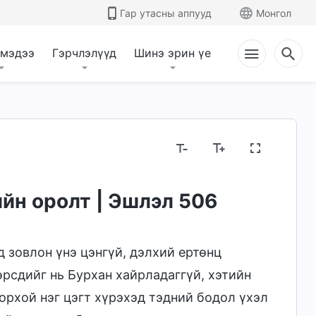
Гар утасны аппууд
Монгол
 мэдээ
Гэрчлэлүүд
Шинэ эрин үе
йн оролт | Эшлэл 506
 зовлон үнэ цэнгүй, дэлхий ертөнц
өрсдийг нь Бурхан хайрладаггүй, хэтийн
дорхой нэг цэгт хүрэхэд тэдний бодол үхэл