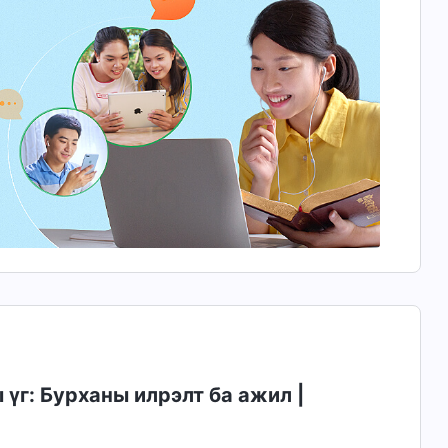
үг: Бурханы илрэлт ба ажил |