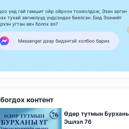
доо үед гай гамшиг ойр ойрхон тохиолдож, Эзэн эргэн
эх тухай зөгнөлүүд үндсэндээ биелсэн. Бид Эзэнийг
рхэн угтан авч болох вэ?
Messenger дээр бидэнтэй холбоо барих
богдох контент
Өдөр тутмын Бурханы 
Эшлэл 76