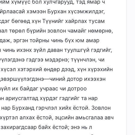
ийм хүмүүс бол хулчгарууд, тэд ямар ч
хайрлаасай хэмээн Бурхан хүсэмжилдэг,
сдэг бөгөөд хүн Түүнийг хайрлах тусам
вал төрөл бүрийн зовлон чамайг нөмөрнө,
гдаж, эргэн тойрны чинь бүх юм амар
 чинь ихэнх зүйл даван туулшгүй гэдгийг,
лэгдэнэ гэдгээ мэдэрнэ; түүнчлэн, чи
хүсэл хэтэрхий өндөр дээд, хүн хүрэхийн
 цэвэршүүлэгдэнэ—чиний дотор ихээхэн
зүйл их байдаг учраас чи дотроо
 ариусгалтад хүрдэг гэдгийг та нар
 нар Бурханд гэрчлэл хийх ёстой. Зовлон
 хүртэл алхах ёстой, эцсийн амьсгалаа авч
захирагдсаар байх ёстой; энэ нь л