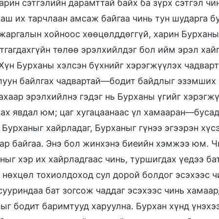
харин сэтгэлийн дарамттай байх ба зүрх сэтгэл ч
аш их тарчлаан амсаж байгаа чинь тун шударга б
 жаргалын хойноос хөөцөлддөггүй, харин Бурханыг
тгагдахгүйн төлөө эрэлхийлдэг бол ийм эрэл хайг
 Хүн Бурханы хэлсэн бүхнийг хэрэгжүүлэх чадварт
луун байлгах чадвартай—бодит байдлыг эзэмших г
ахаар эрэлхийлнэ гэдэг нь Бурханы үгийг хэрэгж
ах явдал юм; цаг хугацаанаас үл хамааран—бусад
 Бурханыг хайрладаг, Бурханыг гүнээ эгээрэн хүс
ар байгаа. Энэ бол жинхэнэ биеийн хэмжээ юм. Ч
ныг хэр их хайрладгаас чинь, туршигдах үедээ ба
 нөхцөл тохиолдоход сул дорой болдог эсэхээс чин
сууриндаа бат зогсож чаддаг эсэхээс чинь хамаар
ыг бодит баримтууд харуулна. Бурхан хүнд үнэхэ