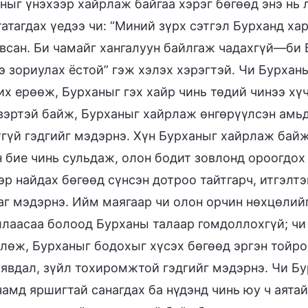
ныг үнэхээр хайрлаж байгаа хэрэг бөгөөд энэ нь 
татагдах үедээ чи: “Миний зүрх сэтгэл Бурханд ха
всан. Би чамайг хангалуун байлгаж чадахгүй—би 
э зориулах ёстой” гэж хэлэх хэрэгтэй. Чи Бурхан
их ерөөж, Бурханыг гэх хайр чинь төдий чинээ хүч
эртэй байж, Бурханыг хайрлаж өнгөрүүлсэн амьдр
үгүй гэдгийг мэдэрнэ. Хүн Бурханыг хайрлаж байж
 бие чинь сульдаж, олон бодит зовлонд ороогдох
эр найдах бөгөөд сүнсэн дотроо тайтгарч, итгэлт
аг мэдэрнэ. Ийм маягаар чи олон орчин нөхцөлийг
лаасаа болоод Бурханы талаар гомдоллохгүй; чи 
лөж, Бурханыг бодохыг хүсэх бөгөөд эргэн тойро
 явдал, зүйл тохиромжтой гэдгийг мэдэрнэ. Чи Бу
чамд яршигтай санагдах ба нүдэнд чинь юу ч аятай