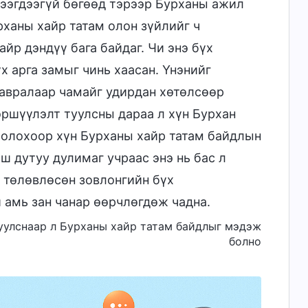
нээгдээгүй бөгөөд тэрээр Бурханы ажил
рханы хайр татам олон зүйлийг ч
йр дэндүү бага байдаг. Чи энэ бүх
х арга замыг чинь хаасан. Үнэнийг
 авралаар чамайг удирдан хөтөлсөөр
эршүүлэлт туулсны дараа л хүн Бурхан
 болохоор хүн Бурханы хайр татам байдлын
ш дутуу дулимаг учраас энэ нь бас л
ы төлөвлөсөн зовлонгийн бүх
й амь зан чанар өөрчлөгдөж чадна.
 туулснаар л Бурханы хайр татам байдлыг мэдэж
болно