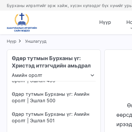
оролт | Эшлэл 495
Бурханы илрэлтийг эрж хайж, хүсэн хүлээдэг бүх хүнийг урь
Өдөр тутмын Бурханы үг: Амийн
оролт | Эшлэл 496
Нүүр
Н
Өдөр тутмын Бурханы үг: Амийн
оролт | Эшлэл 497
Нүүр
Уншлагууд
Өдөр тутмын Бурханы үг: Амийн
Өдөр тутмын Бурханы үг:
оролт | Эшлэл 498
Христэд итгэгчдийн амьдрал
Өдөр тутмын Бурханы үг: Амийн
Амийн оролт
оролт | Эшлэл 499
члэх нь
Амийн оролт
Хүрэх газар ба төгсгө
Өдөр тутмын Бурханы үг: Амийн
оролт | Эшлэл 500
Ө
Өдөр тутмын Бурханы үг: Амийн
өөрсд
оролт | Эшлэл 501
ирээд