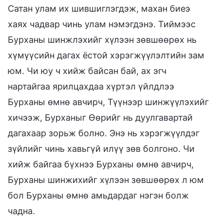
Сатан улам их шившиглэгдэж, махан биеэ
хаях чадвар чинь улам нэмэгдэнэ. Тиймээс
Бурханы шинжлэхийг хүлээн зөвшөөрөх нь
хүмүүсийн дагах ёстой хэрэгжүүлэлтийн зам
юм. Чи юу ч хийж байсан бай, ах эгч
нартайгаа ярилцахдаа хүртэл үйлдлээ
Бурханы өмнө авчирч, Түүнээр шинжүүлэхийг
хичээж, Бурханыг Өөрийг нь дуулгавартай
дагахаар зорьж болно. Энэ нь хэрэгжүүлдэг
зүйлийг чинь хавьгүй илүү зөв болгоно. Чи
хийж байгаа бүхнээ Бурханы өмнө авчирч,
Бурханы шинжихийг хүлээн зөвшөөрөх л юм
бол Бурханы өмнө амьдардаг нэгэн болж
чадна.