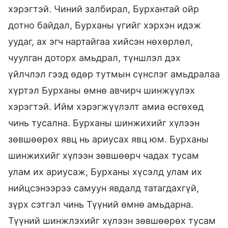
хэрэгтэй. Чиний залбирал, Бурхантай ойр
дотно байдал, Бурханы үгийг хэрхэн идэж
уудаг, ах эгч нартайгаа хийсэн нөхөрлөл,
чуулган доторх амьдрал, түншлэл дэх
үйлчлэл гээд өдөр тутмын сүнслэг амьдралаа
хүртэл Бурханы өмнө авчирч шинжүүлэх
хэрэгтэй. Ийм хэрэгжүүлэлт амиа өсгөхөд
чинь тусална. Бурханы шинжихийг хүлээн
зөвшөөрөх явц нь ариусах явц юм. Бурханы
шинжихийг хүлээн зөвшөөрч чадах тусам
улам их ариусаж, Бурханы хүсэлд улам их
нийцсэнээрээ самуун явдалд татагдахгүй,
зүрх сэтгэл чинь Түүний өмнө амьдарна.
Түүний шинжлэхийг хүлээн зөвшөөрөх тусам