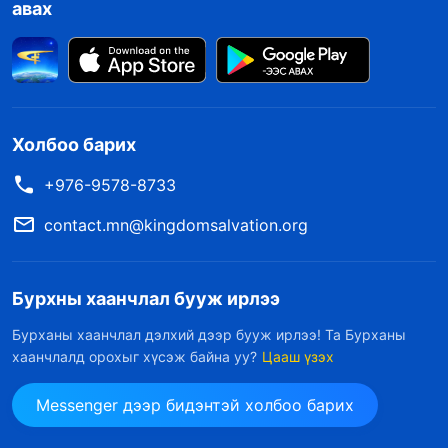
авах
Холбоо барих
+976-9578-8733
contact.mn@kingdomsalvation.org
Бурхны хаанчлал бууж ирлээ
Бурханы хаанчлал дэлхий дээр бууж ирлээ! Та Бурханы
хаанчлалд орохыг хүсэж байна уу?
Цааш үзэх
Messenger дээр бидэнтэй холбоо барих