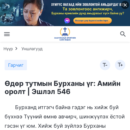
Нүүр
Уншлагууд
Гарчиг
Өдөр тутмын Бурханы үг: Амийн
оролт | Эшлэл 546
Бурханд итгэгч байна гэдэг нь хийж буй
бүхнээ Түүний өмнө авчирч, шинжүүлэх ёстой
гэсэн үг юм. Хийж буй зүйлээ Бурханы