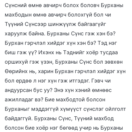
Сүнсний өмнө авчирч болох боловч Бурханы
махбодын өмнө авчирч болохгүй бол чи
Түүний Сүнсээр шинжүүлж байгаагүйг
харуулж байна. Бурханы Сүнс гэж хэн бэ?
Бурхан гэрчлэл хийдэг хүн хэн бэ? Тэд нэг
биш гэж үү? Ихэнх нь Тэднийг хоёр тусдаа
оршихуй гэж үзэн, Бурханы Сүнс бол зөвхөн
Өөрийнх нь, харин Бурхан гэрчлэл хийдэг хүн
бол ердөө л нэг хүн гэж итгэдэг. Гэвч чи
андуурсан бус уу? Энэ хүн хэний өмнөөс
ажилладаг вэ? Бие махбодтой болсон
Бурханыг мэддэггүй хүмүүст сүнслэг ойлголт
байдаггүй. Бурханы Сүнс, Түүний махбод
болсон бие хоёр нэг бөгөөд учир нь Бурханы