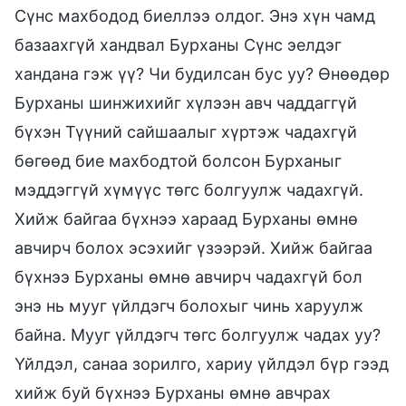
Сүнс махбодод биеллээ олдог. Энэ хүн чамд
базаахгүй хандвал Бурханы Сүнс эелдэг
хандана гэж үү? Чи будилсан бус уу? Өнөөдөр
Бурханы шинжихийг хүлээн авч чаддаггүй
бүхэн Түүний сайшаалыг хүртэж чадахгүй
бөгөөд бие махбодтой болсон Бурханыг
мэддэггүй хүмүүс төгс болгуулж чадахгүй.
Хийж байгаа бүхнээ хараад Бурханы өмнө
авчирч болох эсэхийг үзээрэй. Хийж байгаа
бүхнээ Бурханы өмнө авчирч чадахгүй бол
энэ нь мууг үйлдэгч болохыг чинь харуулж
байна. Мууг үйлдэгч төгс болгуулж чадах уу?
Үйлдэл, санаа зорилго, хариу үйлдэл бүр гээд
хийж буй бүхнээ Бурханы өмнө авчрах