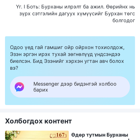
Үг. I Боть: Бурханы илрэлт ба ажил. Өөрийнх нь
зүрх сэтгэлийн дагуух хүмүүсийг Бурхан төгс
болгодог
Одоо үед гай гамшиг ойр ойрхон тохиолдож,
Эзэн эргэн ирэх тухай зөгнөлүүд үндсэндээ
биелсэн. Бид Эзэнийг хэрхэн угтан авч болох
вэ?
Messenger дээр бидэнтэй холбоо
барих
Холбогдох контент
Өдөр тутмын Бурханы