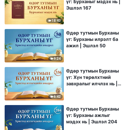
үг: Бурханыг мэдэх нь |
Эшлэл 167
18:40
Өдөр тутмын Бурханы
үг: Бурханы илрэлт ба
ажил | Эшлэл 50
9:24
Өдөр тутмын Бурханы
үг: Хүн төрөлхтний
завхралыг илчлэх нь |
Эшлэл 336
6:42
Өдөр тутмын Бурханы
үг: Бурханы ажлыг
мэдэх нь | Эшлэл 204