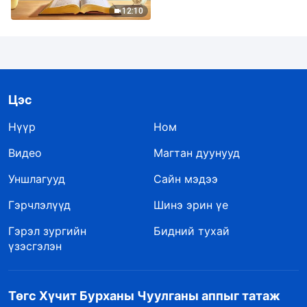
12:10
Цэс
Нүүр
Ном
Видео
Магтан дуунууд
Уншлагууд
Сайн мэдээ
Гэрчлэлүүд
Шинэ эрин үе
Гэрэл зургийн
Бидний тухай
үзэсгэлэн
Төгс Хүчит Бурханы Чуулганы аппыг татаж