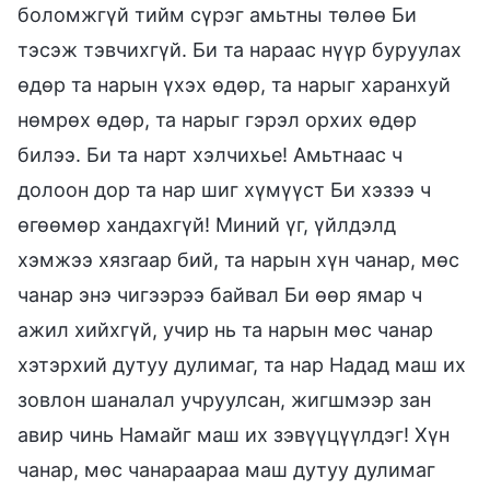
боломжгүй тийм сүрэг амьтны төлөө Би
тэсэж тэвчихгүй. Би та нараас нүүр буруулах
өдөр та нарын үхэх өдөр, та нарыг харанхуй
нөмрөх өдөр, та нарыг гэрэл орхих өдөр
билээ. Би та нарт хэлчихье! Амьтнаас ч
долоон дор та нар шиг хүмүүст Би хэзээ ч
өгөөмөр хандахгүй! Миний үг, үйлдэлд
хэмжээ хязгаар бий, та нарын хүн чанар, мөс
чанар энэ чигээрээ байвал Би өөр ямар ч
ажил хийхгүй, учир нь та нарын мөс чанар
хэтэрхий дутуу дулимаг, та нар Надад маш их
зовлон шаналал учруулсан, жигшмээр зан
авир чинь Намайг маш их зэвүүцүүлдэг! Хүн
чанар, мөс чанараараа маш дутуу дулимаг