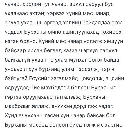
чанар, хорлонт уг чанар, эрүүл саруул бус
ухаанаас эхтэй; хэрвээ хүний мөс чанар,
эрүүл ухаан нь эргээд хэвийн байдалдаа орж
чадвал Бурханы өмнө ашиглуулахад тохирох
нэгэн болно. Хүний мөс чанар үргэлж хөшүүн
байсаар ирсэн бөгөөд хэзээ ч эрүүл саруул
байгаагүй ухаан нь улам мунхаг болж байдаг
учраас л хүн Бурханд улам тэрсэлж, тэр ч
байтугай Есүсийг загалмайд цовдолж, эцсийн
өдрүүдэд бие махбодтой болсон Бурханыг
гэртээ оруулахаас татгалзаж, Бурханы
махбодыг яллаж, өчүүхэн дорд гэж үздэг.
Хүнд өчүүхэн ч гэсэн хүн чанар байсан бол
Бурханы махбод болсон биед тэгж их харгис