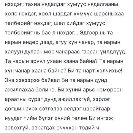
нэхдэг; тахиа нядалдаг хүмүүс нядалгааны
хөлс нэхдэг, хоол шардаг хүмүүс шарсныхаа
төлбөрийг нэхдэг, шөл хийдэг хүмүүс
төлбөрийг нь бас л нэхдэг… Эдгээр нь та
нарын өндөр дээд, агуу хүн чанар, та нарын
халуун дулаан мөс чанараас гарсан үйлдлүүд.
Та нарын эрүүл ухаан хаана байна? Та нарын
хүн чанар хаана байна? Би та нарт хэлчихье!
Энэ хэвээрээ байвал Би та нарын дунд
ажиллахаа болино. Би хүний арьс нөмөрсөн
араатны сүрэг дунд ажиллахгүй, зэрлэг
догшин зүрх сэтгэлээ эелдэг царайгаар
нуудаг тийм бүлэг хүний төлөө Би ингэж
зовохгүй, аврагдах өчүүхэн төдий ч