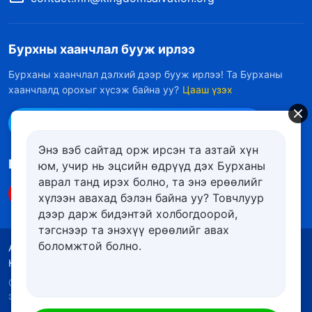
Бурхны хаанчлал бууж ирлээ
Бурханы хаанчлал дэлхий дээр бууж ирлээ! Та Бурханы
хаанчлалд орохыг хүсэж байна уу?
Цааш үзэх
Messenger дээр бидэнтэй холбоо барих
Энэ вэб сайтад орж ирсэн та азтай хүн
Биднийг дагах
юм, учир нь эцсийн өдрүүд дэх Бурханы
аврал танд ирэх болно, та энэ ерѳѳлийг
хүлээн авахад бэлэн байна уу? Товчлуур
дээр дарж бидэнтэй холбогдоорой,
тэгснээр та энэхүү ерѳѳлийг авах
боломжтой болно.
Ашиглалтын нөхцөлүүд
Нууцлалын бодлого
Кредит
Күүкийн бодлого
Copyright © 2026
Төгс Хүчит Бурханы Чуулган
. Бүх
эрх хуулиар хамгаалагдсан.