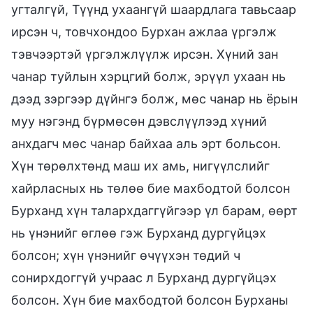
угталгүй, Түүнд ухаангүй шаардлага тавьсаар
ирсэн ч, товчхондоо Бурхан ажлаа үргэлж
тэвчээртэй үргэлжлүүлж ирсэн. Хүний зан
чанар туйлын хэрцгий болж, эрүүл ухаан нь
дээд зэргээр дүйнгэ болж, мөс чанар нь ёрын
муу нэгэнд бүрмөсөн дэвслүүлээд хүний
анхдагч мөс чанар байхаа аль эрт больсон.
Хүн төрөлхтөнд маш их амь, нигүүлслийг
хайрласных нь төлөө бие махбодтой болсон
Бурханд хүн талархдаггүйгээр үл барам, өөрт
нь үнэнийг өглөө гэж Бурханд дургүйцэх
болсон; хүн үнэнийг өчүүхэн төдий ч
сонирхдоггүй учраас л Бурханд дургүйцэх
болсон. Хүн бие махбодтой болсон Бурханы