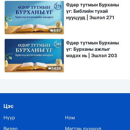
Өдөр тутмын Бурханы
үг: Библийн тухай
нууцууд | Эшлэл 271
5:57
Өдөр тутмын Бурханы
үг: Бурханы ажлыг
мэдэх нь | Эшлэл 203
14:24
Цэс
Нүүр
Ном
Видео
Магтан дуунууд