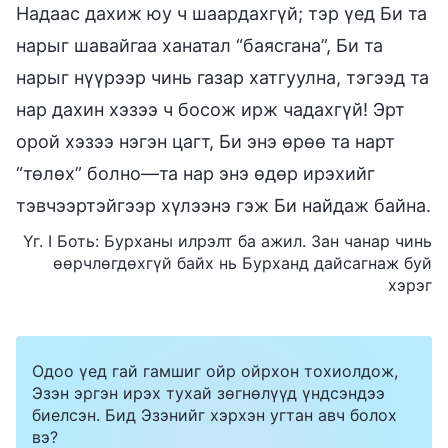
Надаас дахиж юу ч шаардахгүй; тэр үед Би та
нарыг шавайгаа ханатал “баясгана”, Би та
нарыг нүүрээр чинь газар хатгуулна, тэгээд та
нар дахин хэзээ ч босож ирж чадахгүй! Эрт
орой хэзээ нэгэн цагт, Би энэ өрөө та нарт
“төлөх” болно—та нар энэ өдөр ирэхийг
тэвчээртэйгээр хүлээнэ гэж Би найдаж байна.
Үг. I Боть: Бурханы илрэлт ба ажил. Зан чанар чинь
өөрчлөгдөхгүй байх нь Бурханд дайсагнаж буй
хэрэг
Одоо үед гай гамшиг ойр ойрхон тохиолдож,
Эзэн эргэн ирэх тухай зөгнөлүүд үндсэндээ
биелсэн. Бид Эзэнийг хэрхэн угтан авч болох
вэ?