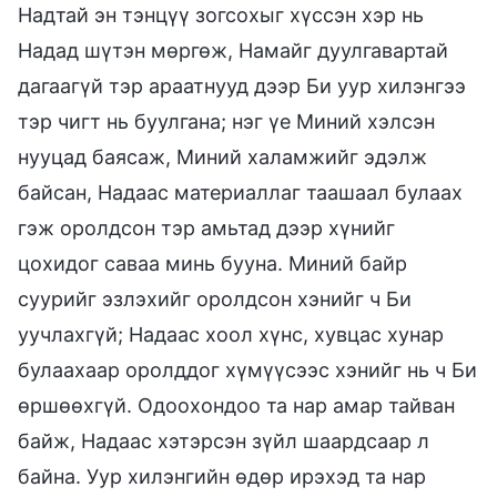
Надтай эн тэнцүү зогсохыг хүссэн хэр нь
Надад шүтэн мөргөж, Намайг дуулгавартай
дагаагүй тэр араатнууд дээр Би уур хилэнгээ
тэр чигт нь буулгана; нэг үе Миний хэлсэн
нууцад баясаж, Миний халамжийг эдэлж
байсан, Надаас материаллаг таашаал булаах
гэж оролдсон тэр амьтад дээр хүнийг
цохидог саваа минь бууна. Миний байр
суурийг эзлэхийг оролдсон хэнийг ч Би
уучлахгүй; Надаас хоол хүнс, хувцас хунар
булаахаар оролддог хүмүүсээс хэнийг нь ч Би
өршөөхгүй. Одоохондоо та нар амар тайван
байж, Надаас хэтэрсэн зүйл шаардсаар л
байна. Уур хилэнгийн өдөр ирэхэд та нар