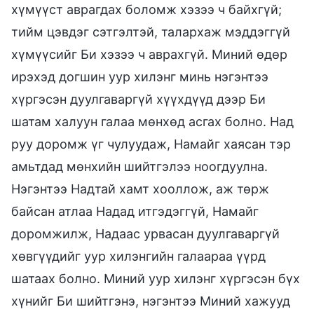
хүмүүст аврагдах боломж хэзээ ч байхгүй;
тийм цэвдэг сэтгэлтэй, талархаж мэддэггүй
хүмүүсийг Би хэзээ ч аврахгүй. Миний өдөр
ирэхэд догшин уур хилэнг минь нэгэнтээ
хүргэсэн дуулгаваргүй хүүхдүүд дээр Би
шатам халуун галаа мөнхөд асгах болно. Над
руу доромж үг чулуудаж, Намайг хаясан тэр
амьтдад мөнхийн шийтгэлээ ноогдуулна.
Нэгэнтээ Надтай хамт хооллож, аж төрж
байсан атлаа Надад итгэдэггүй, Намайг
доромжилж, Надаас урвасан дуулгаваргүй
хөвгүүдийг уур хилэнгийн галаараа үүрд
шатаах болно. Миний уур хилэнг хүргэсэн бүх
хүнийг Би шийтгэнэ, нэгэнтээ Миний хажууд