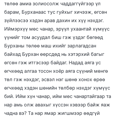
төлөө амиа золиосолж чаддаггүйгээр үл
барам, Бурханаас тус гуйхыг хичээж, өгсөн
зүйлээсээ хэдэн арав дахин их хүү нэхдэг.
Иймэрхүү мөс чанар, эрүүл ухаантай хүмүүс
үүнийг том асуудал биш гэж үздэг бөгөөд
Бурханы төлөө маш ихийг зарлагадсан
байхад Бурхан өөрсдөд нь хэтэрхий багыг
өгсөн гэж итгэсээр байдаг. Надад аяга ус
өгчхөөд алгаа тосон хоёр аяга сүүний мөнгө
төл гэж нэхдэг, эсвэл нэг шөнө хонох өрөө
өгчхөөд хэдэн шөнийн төлбөр нэхдэг хүмүүс
бий. Ийм хүн чанар, ийм мөс чанартайгаар та
нар амь олж авахыг хүссэн хэвээр байж яаж
чадна вэ? Та нар ямар жигшмээр өөдгүй