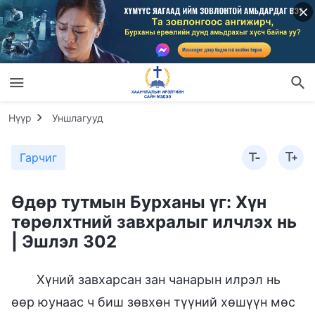
Нүүр
Уншлагууд
Гарчиг
Өдөр тутмын Бурханы үг: Хүн
төрөлхтний завхралыг илчлэх нь
| Эшлэл 302
Хүний завхарсан зан чанарын илрэл нь
өөр юунаас ч биш зөвхөн түүний хөшүүн мөс