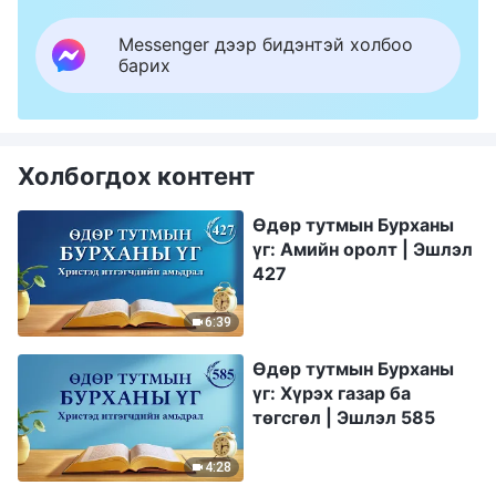
Messenger дээр бидэнтэй холбоо
барих
Холбогдох контент
Өдөр тутмын Бурханы
үг: Амийн оролт | Эшлэл
427
6:39
Өдөр тутмын Бурханы
үг: Хүрэх газар ба
төгсгөл | Эшлэл 585
4:28