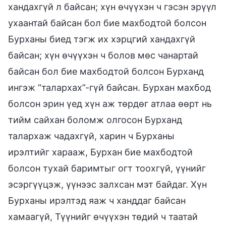
хандахгүй л байсан; хүн өчүүхэн ч гэсэн эрүүл
ухаантай байсан бол бие махбодтой болсон
Бурханы биед тэгж их хэрцгий хандахгүй
байсан; хүн өчүүхэн ч болов мөс чанартай
байсан бол бие махбодтой болсон Бурханд
ингэж “талархах”-гүй байсан. Бурхан махбод
болсон эрин үед хүн аж төрдөг атлаа өөрт нь
тийм сайхан боломж олгосон Бурханд
талархаж чадахгүй, харин ч Бурханы
ирэлтийг харааж, Бурхан бие махбодтой
болсон тухай баримтыг огт тоохгүй, үүнийг
эсэргүүцэж, үүнээс залхсан мэт байдаг. Хүн
Бурханы ирэлтэд яаж ч ханддаг байсан
хамаагүй, Түүнийг өчүүхэн төдий ч таатай