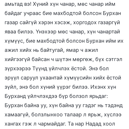
амьтад вэ! Хүний хүн чанар, мөс чанар ийм
байдаг учраас бие махбодтой болсон Бурхан
газар сайгүй хэрэн хэсэж, хоргодох газаргүй
яваа билээ. Үнэхээр мөс чанар, хүн чанартай
хүмүүс, бие махбодтой болсон Бурхан ийм их
ажил хийх нь байтугай, ямар ч ажил
хийгээгүй байсан ч шүтэн мөргөж, бүх сэтгэл
зүрхээрээ Түүнд үйлчлэх ёстой. Энэ бол
эрүүл саруул ухаантай хүмүүсийн хийх ёстой
зүйл, энэ бол хүний үүрэг билээ. Ихэнх хүн
Бурханд үйлчлэхдээ бүр болзол ярьдаг:
Бурхан байна уу, хүн байна уу гэдэг нь тэдэнд
хамаагүй, болзлынхоо талаар л ярьж, хүслээ
хангах гэж л чармайдаг. Та нар Надад хоол