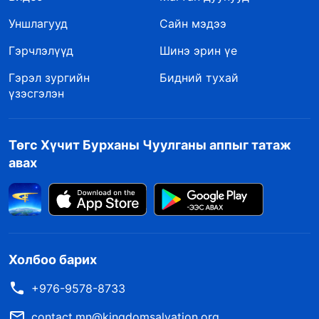
Уншлагууд
Сайн мэдээ
Гэрчлэлүүд
Шинэ эрин үе
Гэрэл зургийн
Бидний тухай
үзэсгэлэн
Төгс Хүчит Бурханы Чуулганы аппыг татаж
авах
Холбоо барих
+976-9578-8733
contact.mn@kingdomsalvation.org