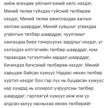
хийж өгөхдөө үйлчилгээний хөлс нэхдэг,
Миний төлөө гүйхдээ гүйсний төлбөрөө
нэхдэг, Миний төлөө ажиллахдаа ажлын
хөлсөө шаарддаг, Миний хувцсыг угаахдаа
угаалгын төлбөр шаарддаг, чуулганыг
хангахдаа биеэ тэнхрүүлэх зардлыг нэхдэг, үг
хэлэхдээ илтгэгчийн төлбөр шаарддаг, ном
тараахдаа түгээлтийн зардал шаарддаг,
бичихдээ бичсэний төлбөрөө нэхдэг. Миний
харьцаж байсан хүмүүс Надаас нөхөн төлбөр
хүртэл нэхдэг бол гэр лүү нь буцаасан хүмүүс
нэр хүндэд нь хохирол учруулсны төлбөр
шаарддаг; гэрлээгүй хүмүүс инж юм уу
алдсан залуу насныхаа нөхөн төлбөрийг