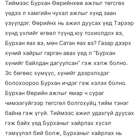
Тиймээс Бурхан Өөрийнхөө ажлыг төгсгөх
үедээ л хамгийн чухал ажлыг хүнд заан
үзүүлдэг. Өөрийнх нь ажил дуусах үед Тэрээр
хүнд үхлийг өгвөл түүнд юу тохиолдох вэ,
Бурхан яах вэ, мөн Сатан яах вэ? Газар дээрх
хүний хайрыг гарган авах үед л “Бурхан
хүнийг байлдан дагуулсан” гэж хэлж болно.
Эс бөгөөс хүмүүс, хүнийг дээрэлхдэг
болохоороо Бурхан ичдэг гэж хэлэх болно.
Бурхан Өөрийн ажлыг ямар ч сураг
чимээгүйгээр төгсгөл болгохуйц тийм тэнэг
байна гэж үгүй. Тиймээс ажил удахгүй дуусах
гэж байх үед Бурханыг хайрлах хүсэл
тэмүүлэл бий болж, Бурханыг хайрлах нь