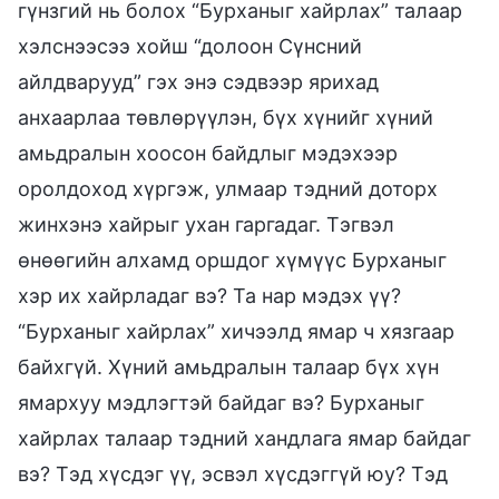
гүнзгий нь болох “Бурханыг хайрлах” талаар
хэлснээсээ хойш “долоон Сүнсний
айлдварууд” гэх энэ сэдвээр ярихад
анхаарлаа төвлөрүүлэн, бүх хүнийг хүний
амьдралын хоосон байдлыг мэдэхээр
оролдоход хүргэж, улмаар тэдний доторх
жинхэнэ хайрыг ухан гаргадаг. Тэгвэл
өнөөгийн алхамд оршдог хүмүүс Бурханыг
хэр их хайрладаг вэ? Та нар мэдэх үү?
“Бурханыг хайрлах” хичээлд ямар ч хязгаар
байхгүй. Хүний амьдралын талаар бүх хүн
ямархуу мэдлэгтэй байдаг вэ? Бурханыг
хайрлах талаар тэдний хандлага ямар байдаг
вэ? Тэд хүсдэг үү, эсвэл хүсдэггүй юу? Тэд