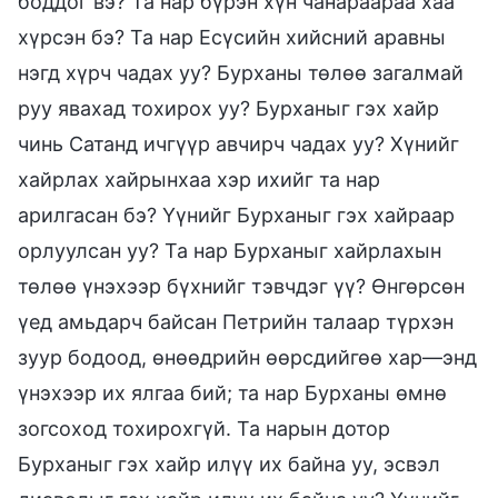
боддог вэ? Та нар бүрэн хүн чанараараа хаа
хүрсэн бэ? Та нар Есүсийн хийсний аравны
нэгд хүрч чадах уу? Бурханы төлөө загалмай
руу явахад тохирох уу? Бурханыг гэх хайр
чинь Сатанд ичгүүр авчирч чадах уу? Хүнийг
хайрлах хайрынхаа хэр ихийг та нар
арилгасан бэ? Үүнийг Бурханыг гэх хайраар
орлуулсан уу? Та нар Бурханыг хайрлахын
төлөө үнэхээр бүхнийг тэвчдэг үү? Өнгөрсөн
үед амьдарч байсан Петрийн талаар түрхэн
зуур бодоод, өнөөдрийн өөрсдийгөө хар—энд
үнэхээр их ялгаа бий; та нар Бурханы өмнө
зогсоход тохирохгүй. Та нарын дотор
Бурханыг гэх хайр илүү их байна уу, эсвэл