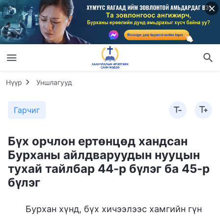
Нүүр
Уншлагууд
Гарчиг
Бүх орчлон ертөнцөд хандсан
Бурханы айлдваруудын нууцын
тухай тайлбар 44-р бүлэг ба 45-р
бүлэг
Бурхан хүнд, бүх хичээлээс хамгийн гүн