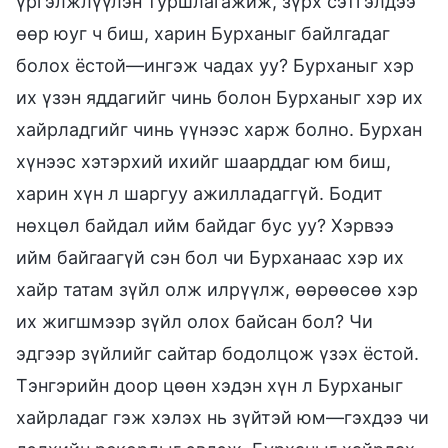
үргэлжлүүлэн туршлагажиж, зүрх сэтгэлдээ
өөр юуг ч биш, харин Бурханыг байлгадаг
болох ёстой—ингэж чадах уу? Бурханыг хэр
их үзэн яддагийг чинь болон Бурханыг хэр их
хайрладгийг чинь үүнээс харж болно. Бурхан
хүнээс хэтэрхий ихийг шаарддаг юм биш,
харин хүн л шаргуу ажилладаггүй. Бодит
нөхцөл байдал ийм байдаг бус уу? Хэрвээ
ийм байгаагүй сэн бол чи Бурханаас хэр их
хайр татам зүйл олж илрүүлж, өөрөөсөө хэр
их жигшмээр зүйл олох байсан бол? Чи
эдгээр зүйлийг сайтар бодолцож үзэх ёстой.
Тэнгэрийн доор цөөн хэдэн хүн л Бурханыг
хайрладаг гэж хэлэх нь зүйтэй юм—гэхдээ чи