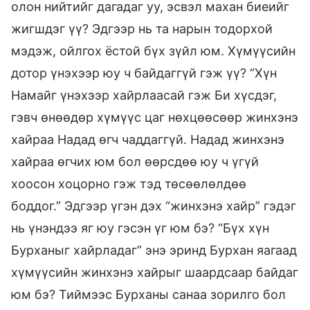
олон нийтийг дагадаг уу, эсвэл махан биеийг
жигшдэг үү? Эдгээр нь та нарын тодорхой
мэдэж, ойлгох ёстой бүх зүйл юм. Хүмүүсийн
дотор үнэхээр юу ч байдаггүй гэж үү? “Хүн
Намайг үнэхээр хайрлаасай гэж Би хүсдэг,
гэвч өнөөдөр хүмүүс цаг нөхцөөсөөр жинхэнэ
хайраа Надад өгч чаддаггүй. Надад жинхэнэ
хайраа өгчих юм бол өөрсдөө юу ч үгүй
хоосон хоцорно гэж тэд төсөөлөлдөө
боддог.” Эдгээр үгэн дэх “жинхэнэ хайр” гэдэг
нь үнэндээ яг юу гэсэн үг юм бэ? “Бүх хүн
Бурханыг хайрладаг” энэ эринд Бурхан яагаад
хүмүүсийн жинхэнэ хайрыг шаардсаар байдаг
юм бэ? Тиймээс Бурханы санаа зорилго бол