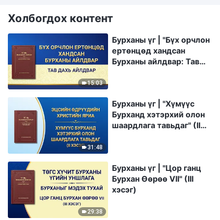
Холбогдох контент
Бурханы үг | "Бүх орчлон
ертөнцөд хандсан
Бурханы айлдвар: Тав
дахь айлдвар"
15:03
Бурханы үг | "Хүмүүс
Бурханд хэтэрхий олон
шаардлага тавьдаг" (II
хэсэг)
31:48
Бурханы үг | "Цор ганц
Бурхан Өөрөө VII" (III
хэсэг)
29:38