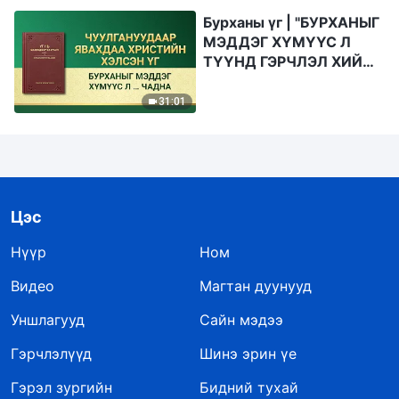
Бурханы үг | "БУРХАНЫГ
МЭДДЭГ ХҮМҮҮС Л
ТҮҮНД ГЭРЧЛЭЛ ХИЙЖ
ЧАДНА"
31:01
Цэс
Нүүр
Ном
Видео
Магтан дуунууд
Уншлагууд
Сайн мэдээ
Гэрчлэлүүд
Шинэ эрин үе
Гэрэл зургийн
Бидний тухай