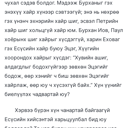
чухал сэдэв болдог. Мэдээж Бурханыг гэх
энэхүү хайр хүнээр сэвтээгүй; энэ нь нөхрөө
гэх үнэнч эхнэрийн хайр шиг, эсвэл Петрийн
хайр шиг хольцгүй хайр юм. Бурхан Иов, Паул
хоёрынх шиг хайрыг хүсдэггүй, харин Еховаг
гэх Есүсийн хайр буюу Эцэг, Хүүгийн
хоорондох хайрыг хүсдэг: “Хувийн ашиг,
алдагдлыг бодохгүйгээр зөвхөн Эцэгийг
бодож, өөр хэнийг ч биш зөвхөн Эцэгийг
хайрлаж, өөр юу ч хүсэхгүй байх.” Хүн үүнийг
биелүүлэх чадвартай юу?
Хэрвээ бүрэн хүн чанартай байгаагүй
Есүсийн хийсэнтэй харьцуулбал бид юу