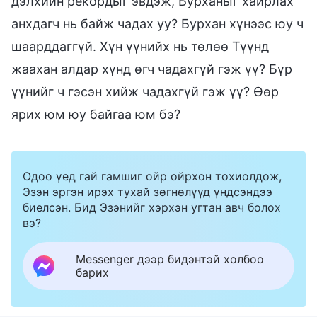
дэлхийн рекордыг эвдэж, Бурханыг хайрлах
анхдагч нь байж чадах уу? Бурхан хүнээс юу ч
шаарддаггүй. Хүн үүнийх нь төлөө Түүнд
жаахан алдар хүнд өгч чадахгүй гэж үү? Бүр
үүнийг ч гэсэн хийж чадахгүй гэж үү? Өөр
ярих юм юу байгаа юм бэ?
Одоо үед гай гамшиг ойр ойрхон тохиолдож,
Эзэн эргэн ирэх тухай зөгнөлүүд үндсэндээ
биелсэн. Бид Эзэнийг хэрхэн угтан авч болох
вэ?
Messenger дээр бидэнтэй холбоо
барих