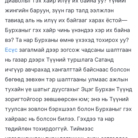
диаволыг гэх хайр илүү их байна уу? Үүнийг
жингийн баруун, зүүн гар талд ээлжлэн
тавиад аль нь илүү их байгааг харах ёстой—
Бурханыг гэх хайр чинь үнэндээ хэр их байна
вэ? Та нар Бурханы өмнө үхэхэд тохирох уу?
Есүс
загалмай дээр зогсож чадсаны шалтгаан
нь газар дээрх Түүний туршлага Сатанд
ичгүүр авчрахад хангалттай байснаас болсон
бөгөөд зөвхөн тэр шалтгааны улмаас ажлын
тухайн үе шатыг дуусгахыг Эцэг Бурхан Түүнд
зоригтойгоор зөвшөөрсөн юм; энэ нь Түүний
туулсан зовлон бэрхшээл болон Бурханыг гэх
хайраас нь болсон билээ. Гэхдээ та нар
төдийлөн тохирдоггүй. Тиймээс