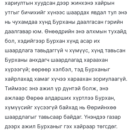
хариултын хуудсан дээр жинхэнэ хайрын
утгыг бичихийг хүнээс шаардах явдал тул энэ
нь чухамдаа хүнд Бурханы даалгасан гэрийн
даалгавар юм. Өнөөдрийн энэ алхмын тухайд
бол, хэдийгээр Бурхан хүнд асар их
шаардлага тавьдаггүй ч хүмүүс, хүнд тавьсан
Бурханы анхдагч шаардлагад хараахан
хүрээгүй; өөрөөр хэлбэл, тэд Бурханыг
хайрлахад хамаг хүчээ хараахан зориулаагүй.
Тиймээс энэ ажил үр дүнтэй болж, энэ
ажлаар Өөрөө алдарших хүртлээ Бурхан,
хүмүүсийг хүсээгүй байхад нь Өөрийнхөө
шаардлагыг тавьсаар байдаг. Үнэндээ газар
дээрх ажил Бурханыг гэх хайраар төгсдөг.