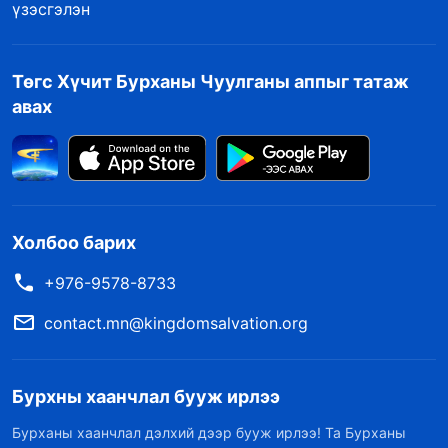
үзэсгэлэн
Төгс Хүчит Бурханы Чуулганы аппыг татаж
авах
Холбоо барих
+976-9578-8733
contact.mn@kingdomsalvation.org
Бурхны хаанчлал бууж ирлээ
Бурханы хаанчлал дэлхий дээр бууж ирлээ! Та Бурханы