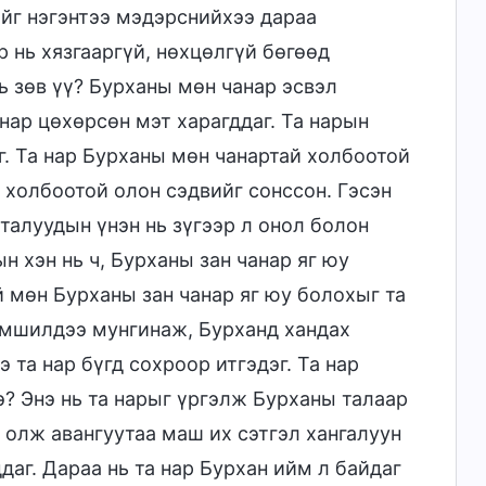
ийг нэгэнтээ мэдэрснийхээ дараа
 нь хязгааргүй, нөхцөлгүй бөгөөд
ь зөв үү? Бурханы мөн чанар эсвэл
нар цөхөрсөн мэт харагддаг. Та нарын
г. Та нар Бурханы мөн чанартай холбоотой
й холбоотой олон сэдвийг сонссон. Гэсэн
 талуудын үнэн нь зүгээр л онол болон
 хэн нь ч, Бурханы зан чанар яг юу
 мөн Бурханы зан чанар яг юу болохыг та
нэмшилдээ мунгинаж, Бурханд хандах
 та нар бүгд сохроор итгэдэг. Та нар
э? Энэ нь та нарыг үргэлж Бурханы талаар
г олж авангуутаа маш их сэтгэл хангалуун
даг. Дараа нь та нар Бурхан ийм л байдаг