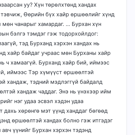
нзаарсан уу? Хүн төрөлхтөнд хандах
 тэвчиж, Өөрийн бүх хайр өршөөлийг хүнд
ы мөн чанарыг хамардаг. … Бурхан хүн
рын бэлгэ тэмдэг гэж тодорхойлдог:
аагүй, тэд Бурханд хэрхэн хандах нь
анд хайр байдаг учраас мөн Бурханы хайр
ь ч хамаагүй. Бурханд хайр бий, иймээс
ий, иймээс Тэр хүмүүст өршөөлтэй
эй хандаж, тэдний мэдлэггүй байдалд
лтэй хандаж чаддаг. Энэ нь үнэхээр ийм
рийг нэг удаа эсвэл хэдэн удаа
 дахь хөрөнгө мэт үүнд ханддаг бөгөөд
дэнд өршөөлтэй хандах болно гэж итгэдэг
 авч үүнийг Бурхан хэрхэн тэдэнд