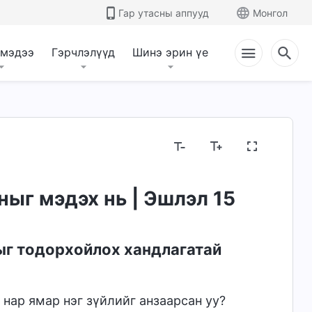
Гар утасны аппууд
Монгол
 мэдээ
Гэрчлэлүүд
Шинэ эрин үе
ныг мэдэх нь | Эшлэл 15
ыг тодорхойлох хандлагатай
 нар ямар нэг зүйлийг анзаарсан уу?