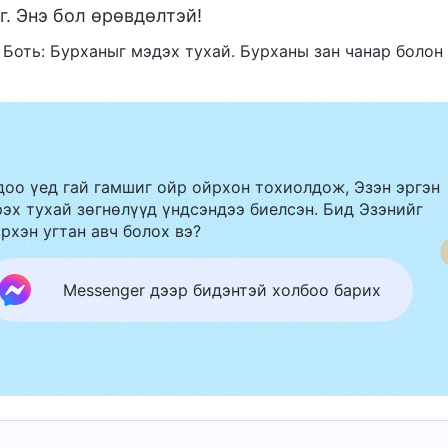
г. Энэ бол өрөвдөлтэй!
II Боть: Бурханыг мэдэх тухай. Бурханы зан чанар боло
доо үед гай гамшиг ойр ойрхон тохиолдож, Эзэн эргэн
эх тухай зөгнөлүүд үндсэндээ биелсэн. Бид Эзэнийг
рхэн угтан авч болох вэ?
Messenger дээр бидэнтэй холбоо барих