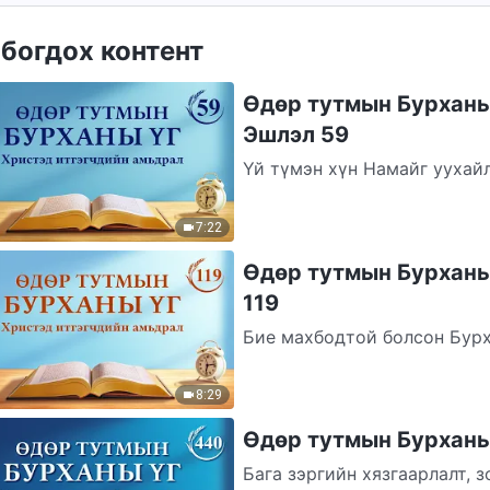
богдох контент
Өдөр тутмын Бурханы 
Эшлэл 59
Үй түмэн хүн Намайг уухайл
жинхэнэ Бурханыг дуудаж, б
7:22
Өдөр тутмын Бурханы 
119
Бие махбодтой болсон Бурх
ялзарсан хүний хэрэгцээнээ
8:29
Өдөр тутмын Бурханы 
Бага зэргийн хязгаарлалт, 