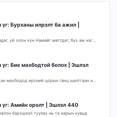
үг: Бурханы илрэлт ба ажил |
даг, үй олон хүн Намайг магтдаг; бүх ам нэгэн
үх хүн Миний үйл хэргийг харахаар...
үг: Бие махбодтой болох | Эшлэл
ан махбодод ирсний цорын ганц шалтгаан нь
с болсон билээ. Энэ нь Бурханы биш хүний...
үг: Амийн оролт | Эшлэл 440
зовлон бэрхшээл туулах нь та нарын хувьд