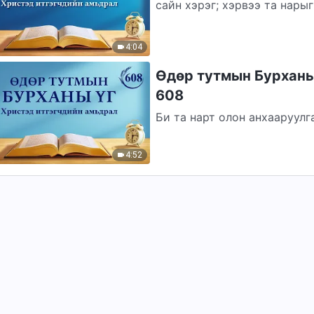
сайн хэрэг; хэрвээ та нарыг
тэгвэл...
4:04
Өдөр тутмын Бурханы ү
608
Би та нарт олон анхааруулг
үнэнийг хайрласан. Өнөөдө
ямар...
4:52