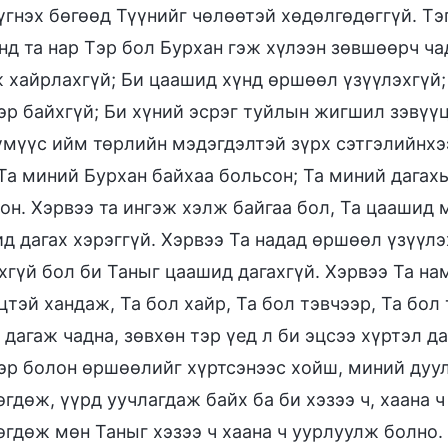
үгнэх бөгөөд Түүнийг чөлөөтэй хөдөлгөдөггүй. Тэ
нд та нар Тэр бол Бурхан гэж хүлээн зөвшөөрч чад
 хайрлахгүй; Би цаашид хүнд өршөөл үзүүлэхгүй; 
эр байхгүй; Би хүний эсрэг туйлын жигшил зэвүүц
үмүүс ийм төрлийн мэдэгдэлтэй зүрх сэтгэлийнхэ
“Та миний Бурхан байхаа больсон; Та миний дагах
он. Хэрвээ та ингэж хэлж байгаа бол, Та цаашид 
д дагах хэрэггүй. Хэрвээ Та надад өршөөл үзүүлэ
хгүй бол би Таныг цаашид дагахгүй. Хэрвээ Та на
цтэй хандаж, Та бол хайр, Та бол тэвчээр, Та бол
 дагаж чадна, зөвхөн тэр үед л би эцсээ хүртэл д
эр болон өршөөлийг хүртсэнээс хойш, миний дуул
гдөж, үүрд уучлагдаж байх ба би хэзээ ч, хаана ч 
гдөж мөн Таныг хэзээ ч хаана ч уурлуулж болно.