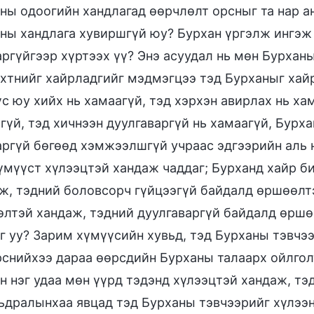
ны одоогийн хандлагад өөрчлөлт орсныг та нар а
ны хандлага хувиршгүй юу? Бурхан үргэлж ингэж
аргүйгээр хүртээх үү? Энэ асуудал нь мөн Бурхан
хтнийг хайрладгийг мэдмэгцээ тэд Бурханыг хай
с юу хийх нь хамаагүй, тэд хэрхэн авирлах нь хам
гүй, тэд хичнээн дуулгаваргүй нь хамаагүй, Бурх
аргүй бөгөөд хэмжээлшгүй учраас эдгээрийн аль н
үмүүст хүлээцтэй хандаж чаддаг; Бурханд хайр б
ж, тэдний боловсорч гүйцээгүй байдалд өршөөлт
лтэй хандаж, тэдний дуулгаваргүй байдалд өршөө
г уу? Зарим хүмүүсийн хувьд, тэд Бурханы тэвчээ
снийхээ дараа өөрсдийн Бурханы талаарх ойлголт
н нэг удаа мөн үүрд тэдэнд хүлээцтэй хандаж, тэ
ьдралынхаа явцад тэд Бурханы тэвчээрийг хүлээн