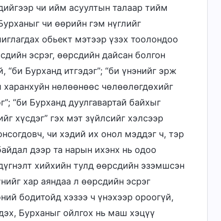
эдийгээр чи ийм асуултын талаар тийм
Бурханыг чи өөрийн гэм нүглийг
шиглагдах обьект мэтээр үзэх тоолондоо
сдийн эсрэг, өөрсдийн дайсан болгон
, “би Бурханд итгэдэг”; “би үнэнийг эрж
“би харанхуйн нөлөөнөөс чөлөөлөгдөхийг
эг”; “би Бурханд дуулгавартай байхыг
ийг хүсдэг” гэх мэт зүйлсийг хэлсээр
онсогдовч, чи хэдий их онол мэддэг ч, тэр
байдал дээр та нарын ихэнх нь одоо
дүгнэлт хийхийн тулд өөрсдийн эзэмшсэн
нийг хар аяндаа л өөрсдийн эсрэг
эний бодитойд хэзээ ч үнэхээр ороогүй,
дэх, Бурханыг ойлгох нь маш хэцүү