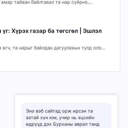
 амар тайван байлгавал та нар сүйрнэ,
г: Хүрэх газар ба төгсгөл | Эшлэл
а өгч, та нарыг байлдан дагуулахын тулд олон
р та нарт өмнөхөөсөө илүү сайжирч, хүн
Энэ вэб сайтад орж ирсэн та
азтай хүн юм, учир нь эцсийн
өдрүүд дэх Бурханы аврал танд