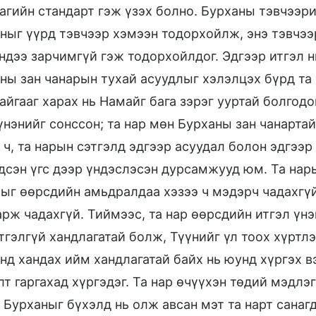
агийн стандарт гэж үзэх болно. Бурханы тэвчээр
ныг үүрд тэвчээр хэмээн тодорхойлж, энэ тэвчээр
ндээ зарчимгүй гэж тодорхойлдог. Эдгээр итгэл н
ны зан чанарын тухай асуудлыг хэлэлцэх бүрд та 
айгааг харах нь Намайг бага зэрэг ууртай болгодо
үнэнийг сонссон; та нар мөн Бурханы зан чанарта
 ч, та нарын сэтгэлд эдгээр асуудал болон эдгээр
дсэн үгс дээр үндэслэсэн дурсамжууд юм. Та нарын
ыг өөрсдийн амьдралдаа хэзээ ч мэдэрч чадахгүй
арж чадахгүй. Тиймээс, та нар өөрсдийн итгэл ү
тгэлгүй хандлагатай болж, Түүнийг үл тоох хүртлээ
нд хандах ийм хандлагатай байх нь юунд хүргэх в
лт гаргахад хүргэдэг. Та нар өчүүхэн төдий мэдлэ
 Бурханыг бүхэлд нь олж авсан мэт та нарт санагд