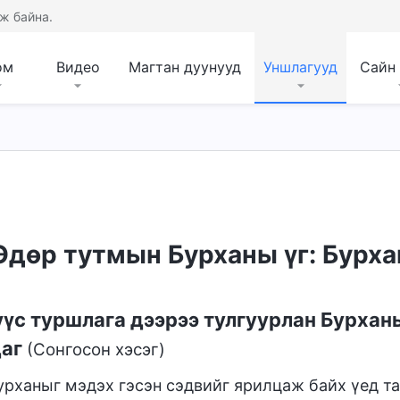
ж байна.
ом
Видео
Магтан дуунууд
Уншлагууд
Сайн
Өдөр тутмын Бурханы үг: Бурха
үс туршлага дээрээ тулгуурлан Бурхан
даг
(Сонгосон хэсэг)
урханыг мэдэх гэсэн сэдвийг ярилцаж байх үед та