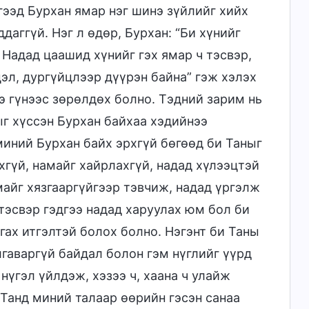
гээд Бурхан ямар нэг шинэ зүйлийг хийх
даггүй. Нэг л өдөр, Бурхан: “Би хүнийг
Надад цаашид хүнийг гэх ямар ч тэсвэр,
эл, дургүйцлээр дүүрэн байна” гэж хэлэх
э гүнээс зөрөлдөх болно. Тэдний зарим нь
ыг хүссэн Бурхан байхаа хэдийнээ
миний Бурхан байх эрхгүй бөгөөд би Таныг
хгүй, намайг хайрлахгүй, надад хүлээцтэй
майг хязгааргүйгээр тэвчиж, надад үргэлж
 тэсвэр гэдгээ надад харуулах юм бол би
агах итгэлтэй болох болно. Нэгэнт би Таны
гаваргүй байдал болон гэм нүглийг үүрд
нүгэл үйлдэж, хэзээ ч, хаана ч улайж
 Танд миний талаар өөрийн гэсэн санаа