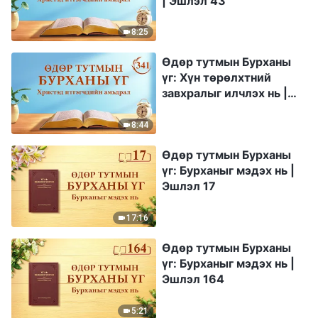
| Эшлэл 43
8:25
Өдөр тутмын Бурханы
үг: Хүн төрөлхтний
завхралыг илчлэх нь |
Эшлэл 341
8:44
Өдөр тутмын Бурханы
үг: Бурханыг мэдэх нь |
Эшлэл 17
17:16
Өдөр тутмын Бурханы
үг: Бурханыг мэдэх нь |
Эшлэл 164
5:21