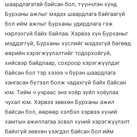
шаардлагатай байсан бол, түүнчлэн хүнд
Бурханы ажлыг мэдэх шаардлага байгаагүй
бол ийм ажлыг Бурханы удирдлага гэж
нэрлэхгүй байх байлаа. Хэрвээ хүн Бурханыг
мэддэггүй, Бурханы хүслийг мэдэхгүй бөгөөд
өөрийн хэрэгжүүлэлтийг тодорхойгүй,
хийсвэр байдлаар, сохроор хэрэгжүүлдэг
байсан бол тэр хэзээ ч бүрэн шаардлага
хангасан бүтээл болж чадахгүй байх байсан
юм. Тийм ч учраас энэ хоёр зүйл хоёулаа
чухал юм. Хэрвээ зөвхөн Бурханы ажил
байсан бол, өөрөөр хэлбэл хэрвээ хүний
хамтын ажиллагаа эсвэл хүний хэрэгжүүлэлт
байхгүй зөвхөн үзэгдэл байсан бол ийм