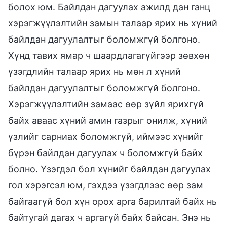
болох юм. Байлдан дагуулах ажилд дан ганц
хэрэгжүүлэлтийн замын талаар ярих нь хүний
байлдан дагуулалтыг боломжгүй болгоно.
Хүнд тавих ямар ч шаардлагагүйгээр зөвхөн
үзэгдлийн талаар ярих нь мөн л хүний
байлдан дагуулалтыг боломжгүй болгоно.
Хэрэгжүүлэлтийн замаас өөр зүйл ярихгүй
байх аваас хүний амин газрыг онилж, хүний
үзлийг сарниах боломжгүй, иймээс хүнийг
бүрэн байлдан дагуулах ч боломжгүй байх
болно. Үзэгдэл бол хүнийг байлдан дагуулах
гол хэрэгсэл юм, гэхдээ үзэгдлээс өөр зам
байгаагүй бол хүн орох арга барилтай байх нь
байтугай дагах ч аргагүй байх байсан. Энэ нь