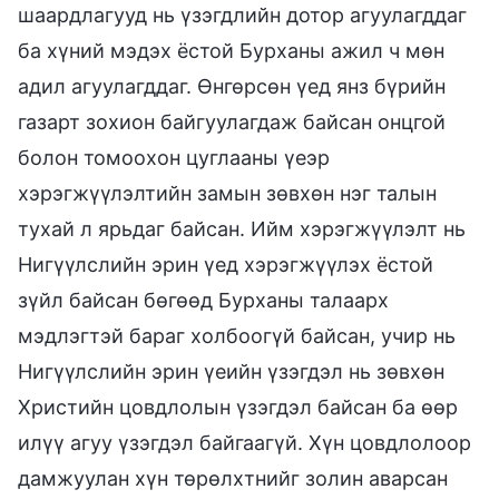
шаардлагууд нь үзэгдлийн дотор агуулагддаг
ба хүний мэдэх ёстой Бурханы ажил ч мөн
адил агуулагддаг. Өнгөрсөн үед янз бүрийн
газарт зохион байгуулагдаж байсан онцгой
болон томоохон цуглааны үеэр
хэрэгжүүлэлтийн замын зөвхөн нэг талын
тухай л ярьдаг байсан. Ийм хэрэгжүүлэлт нь
Нигүүлслийн эрин үед хэрэгжүүлэх ёстой
зүйл байсан бөгөөд Бурханы талаарх
мэдлэгтэй бараг холбоогүй байсан, учир нь
Нигүүлслийн эрин үеийн үзэгдэл нь зөвхөн
Христийн цовдлолын үзэгдэл байсан ба өөр
илүү агуу үзэгдэл байгаагүй. Хүн цовдлолоор
дамжуулан хүн төрөлхтнийг золин аварсан