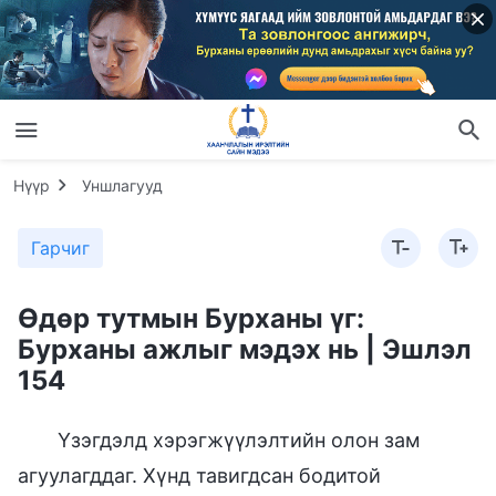
Нүүр
Уншлагууд
Гарчиг
Өдөр тутмын Бурханы үг:
Бурханы ажлыг мэдэх нь | Эшлэл
154
Үзэгдэлд хэрэгжүүлэлтийн олон зам
агуулагддаг. Хүнд тавигдсан бодитой