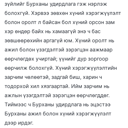
зүйлийг Бурханы удирдлага гэж нэрлэж
болохгүй. Хэрвээ зөвхөн хүний хэрэгжүүлэлт
болон оролт л байсан бол хүний орсон зам
хэр өндөр байх нь хамаагүй энэ ч бас
зөвшөөрөхийн аргагүй юм. Хүний оролт нь
ажил болон үзэгдэлтэй зэрэгцэн аажмаар
өөрчлөгдөх учиртай; үүнийг дур зоргоор
өөрчилж болохгүй. Хүний хэрэгжүүлэлтийн
зарчим чөлөөтэй, задгай биш, харин ч
тодорхой хил хязгаартай. Ийм зарчим нь
ажлын үзэгдэлтэй зэрэгцэн өөрчлөгддөг.
Тиймээс ч Бурханы удирдлага нь эцэстээ
Бурханы ажил болон хүний хэрэгжүүлэлт
дээр ирдэг.