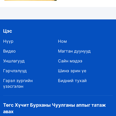
Цэс
Нүүр
Ном
Видео
Магтан дуунууд
Уншлагууд
Сайн мэдээ
Гэрчлэлүүд
Шинэ эрин үе
Гэрэл зургийн
Бидний тухай
үзэсгэлэн
Төгс Хүчит Бурханы Чуулганы аппыг татаж
авах