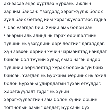
эхнээсээ эцэс хүртлээ Бурханы ажлын
зарчим байсан: Үзэгдэлд хэрэгжүүлж болох
зүйл байх бөгөөд ийм хэрэгжүүлэлтээс гадна
ч бас үзэгдэл бий. Хүний амь болон зан
чанарын аль алинд нь гарах өөрчлөлтийн
түвшин нь үзэгдлийн өөрчлөлтийг дагалддаг.
Хүн зөвхөн өөрийн хүчин чармайлтад найддаг
байсан бол түүний хувьд ямар нэгэн өндөр
түвшний өөрчлөлтөд хүрэх боломжгүй байх
байсан. Үзэгдэл нь Бурханы Өөрийнх нь ажил
болон Бурханы удирдлагын тухай өгүүлдэг.
Хэрэгжүүлэлт гэдэг нь хүний
хэрэгжүүлэлтийн зам болон хүний оршин
тогтнолын замыг хэлдэг; Бурханы бүх