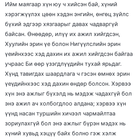
Ийм маягаар хүн юу ч хийсэн бай, хүний
хэрэгжүүлэх цөөн хэдэн энгийн, өнгөц зүйлс
бүхий эдгээр хязгаарыг давах чадваргүй
байсан. Өнөөдөр, илүү их ажил хийгдсэн,
Хуулийн эрин үе болон Нигүүлслийн эрин
үеийнхээс хэд дахин их ажил хийгдсэн байгаа
учраас Би өөр үзэгдлүүдийн тухай ярьдаг.
Хүнд тавигдах шаардлага ч гэсэн өмнөх эрин
үеүдийнхээс хэд дахин өндөр болсон. Хэрвээ
хүн энэ ажлыг бүхэлд нь мэдэж чадахгүй бол
энэ ажил ач холбогдлоо алдана; хэрвээ хүн
үүнд насан туршийн хичээл чармайлтаа
зориулахгүй бол энэ ажлыг бүрэн мэдэх нь
хүний хувьд хэцүү байх болно гэж хэлж