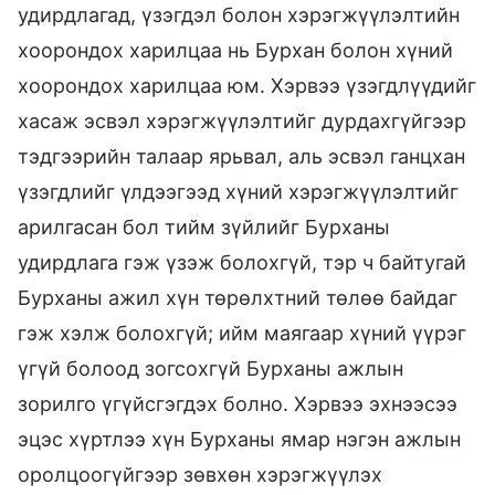
удирдлагад, үзэгдэл болон хэрэгжүүлэлтийн
хоорондох харилцаа нь Бурхан болон хүний
хоорондох харилцаа юм. Хэрвээ үзэгдлүүдийг
хасаж эсвэл хэрэгжүүлэлтийг дурдахгүйгээр
тэдгээрийн талаар ярьвал, аль эсвэл ганцхан
үзэгдлийг үлдээгээд хүний хэрэгжүүлэлтийг
арилгасан бол тийм зүйлийг Бурханы
удирдлага гэж үзэж болохгүй, тэр ч байтугай
Бурханы ажил хүн төрөлхтний төлөө байдаг
гэж хэлж болохгүй; ийм маягаар хүний үүрэг
үгүй болоод зогсохгүй Бурханы ажлын
зорилго үгүйсгэгдэх болно. Хэрвээ эхнээсээ
эцэс хүртлээ хүн Бурханы ямар нэгэн ажлын
оролцоогүйгээр зөвхөн хэрэгжүүлэх