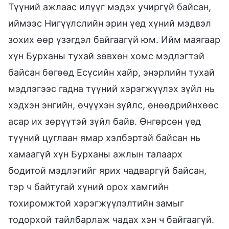
Түүний ажлаас илүүг мэдэх учиргүй байсан,
иймээс Нигүүлслийн эрин үед хүний мэдвэл
зохих өөр үзэгдэл байгаагүй юм. Ийм маягаар
хүн Бурханы тухай зөвхөн хомс мэдлэгтэй
байсан бөгөөд Есүсийн хайр, энэрлийн тухай
мэдлэгээс гадна түүний хэрэгжүүлэх зүйл нь
хэдхэн энгийн, өчүүхэн зүйлс, өнөөдрийнхөөс
асар их зөрүүтэй зүйл байв. Өнгөрсөн үед
түүний цуглаан ямар хэлбэртэй байсан нь
хамаагүй хүн Бурханы ажлын талаарх
бодитой мэдлэгийг ярих чадваргүй байсан,
тэр ч байтугай хүний орох хамгийн
тохиромжтой хэрэгжүүлэлтийн замыг
тодорхой тайлбарлаж чадах хэн ч байгаагүй.