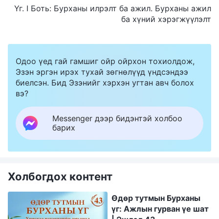
Үг. I Боть: Бурханы илрэлт ба ажил. Бурханы ажил
ба хүний хэрэгжүүлэлт
Одоо үед гай гамшиг ойр ойрхон тохиолдож,
Эзэн эргэн ирэх тухай зөгнөлүүд үндсэндээ
биелсэн. Бид Эзэнийг хэрхэн угтан авч болох
вэ?
Messenger дээр бидэнтэй холбоо
барих
Холбогдох контент
Өдөр тутмын Бурханы
үг: Ажлын гурван үе шат