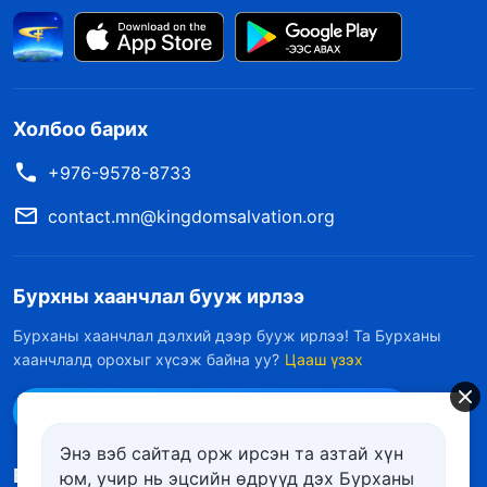
Холбоо барих
+976-9578-8733
contact.mn@kingdomsalvation.org
Бурхны хаанчлал бууж ирлээ
Бурханы хаанчлал дэлхий дээр бууж ирлээ! Та Бурханы
хаанчлалд орохыг хүсэж байна уу?
Цааш үзэх
Messenger дээр бидэнтэй холбоо барих
Энэ вэб сайтад орж ирсэн та азтай хүн
Биднийг дагах
юм, учир нь эцсийн өдрүүд дэх Бурханы