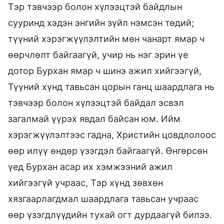
Тэр тэвчээр болон хүлээцтэй байдлын
сууринд хэдэн энгийн зүйл нэмсэн төдий;
түүний хэрэгжүүлэлтийн мөн чанарт ямар ч
өөрчлөлт байгаагүй, учир нь нэг эрин үе
дотор Бурхан ямар ч шинэ ажил хийгээгүй,
Түүний хүнд тавьсан цорын ганц шаардлага нь
тэвчээр болон хүлээцтэй байдал эсвэл
загалмай үүрэх явдал байсан юм. Ийм
хэрэгжүүлэлтээс гадна, Христийн цовдлолоос
өөр илүү өндөр үзэгдэл байгаагүй. Өнгөрсөн
үед Бурхан асар их хэмжээний ажил
хийгээгүй учраас, Тэр хүнд зөвхөн
хязгаарлагдмал шаардлага тавьсан учраас
өөр үзэгдлүүдийн тухай огт дурдаагүй билээ.