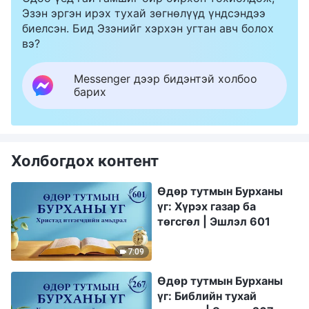
Эзэн эргэн ирэх тухай зөгнөлүүд үндсэндээ
биелсэн. Бид Эзэнийг хэрхэн угтан авч болох
вэ?
Messenger дээр бидэнтэй холбоо
барих
Холбогдох контент
Өдөр тутмын Бурханы
үг: Хүрэх газар ба
төгсгөл | Эшлэл 601
7:09
Өдөр тутмын Бурханы
үг: Библийн тухай