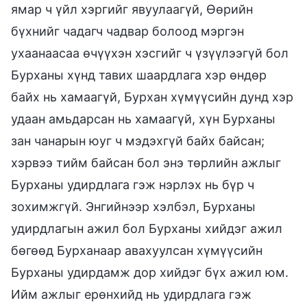
ямар ч үйл хэргийг явуулаагүй, Өөрийн
бүхнийг чадагч чадвар болоод мэргэн
ухаанаасаа өчүүхэн хэсгийг ч үзүүлээгүй бол
Бурханы хүнд тавих шаардлага хэр өндөр
байх нь хамаагүй, Бурхан хүмүүсийн дунд хэр
удаан амьдарсан нь хамаагүй, хүн Бурханы
зан чанарын юуг ч мэдэхгүй байх байсан;
хэрвээ тийм байсан бол энэ төрлийн ажлыг
Бурханы удирдлага гэж нэрлэх нь бүр ч
зохимжгүй. Энгийнээр хэлбэл, Бурханы
удирдлагын ажил бол Бурханы хийдэг ажил
бөгөөд Бурханаар авахуулсан хүмүүсийн
Бурханы удирдамж дор хийдэг бүх ажил юм.
Ийм ажлыг ерөнхийд нь удирдлага гэж