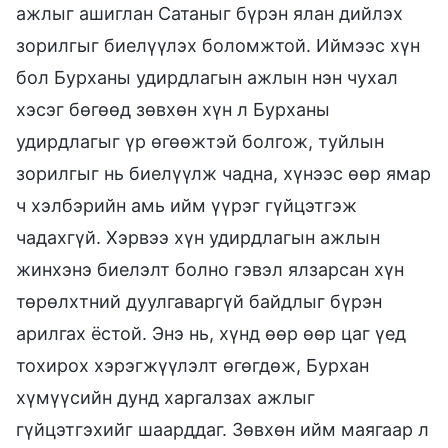
ажлыг ашиглан Сатаныг бүрэн ялан дийлэх
зорилгыг биелүүлэх боломжтой. Иймээс хүн
бол Бурханы удирдлагын ажлын нэн чухал
хэсэг бөгөөд зөвхөн хүн л Бурханы
удирдлагыг үр өгөөжтэй болгож, туйлын
зорилгыг нь биелүүлж чадна, хүнээс өөр ямар
ч хэлбэрийн амь ийм үүрэг гүйцэтгэж
чадахгүй. Хэрвээ хүн удирдлагын ажлын
жинхэнэ биелэлт болно гэвэл ялзарсан хүн
төрөлхтний дуулгаваргүй байдлыг бүрэн
арилгах ёстой. Энэ нь, хүнд өөр өөр цаг үед
тохирох хэрэгжүүлэлт өгөгдөж, Бурхан
хүмүүсийн дунд харгалзах ажлыг
гүйцэтгэхийг шаарддаг. Зөвхөн ийм маягаар л