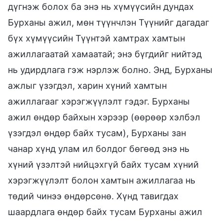
дүгнэж болох ба энэ нь хүмүүсийн дундах
Бурханы ажил, мөн түүнчлэн Түүнийг дагадаг
бүх хүмүүсийн Түүнтэй хамтрах хамтын
ажиллагаатай хамаатай; энэ бүгдийг нийтэд
нь удирдлага гэж нэрлэж болно. Энд, Бурханы
ажлыг үзэгдэл, харин хүний хамтын
ажиллагааг хэрэгжүүлэлт гэдэг. Бурханы
ажил өндөр байхын хэрээр (өөрөөр хэлбэл
үзэгдэл өндөр байх тусам), Бурханы зан
чанар хүнд улам ил болдог бөгөөд энэ нь
хүний үзэлтэй нийцэхгүй байх тусам хүний
хэрэгжүүлэлт болон хамтын ажиллагаа нь
төдий чинээ өндөрсөнө. Хүнд тавигдах
шаардлага өндөр байх тусам Бурханы ажил