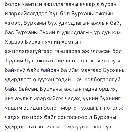
болон хамтын ажиллагааны ачаар л бүрэн
илэрхийлэгддэг. Хүн бол Бурханы ажлын
үзмэр, Бурханы бүх удирдлагын ажлын бай,
бас Бурханы бүхий л удирдлагын үр дүн юм.
Хэрвээ Бурхан хүний хамтын
ажиллагаагүйгээр ганцаараа ажилласан бол
Түүний бүх ажлын биелэлт болох зүйл юу ч
байхгүй байх байсан ба ийм маягаар Бурханы
удирдлага өчүүхэн төдий ч ач холбогдолгүй
байх байсан. Бурханы ажлын гадна орших,
энэ ажлыг илэрхийлж чадах, үүний бүхнийг
чадагч байдал болон мэргэн ухааныг нотолж
чадах тохирох байг сонгосноор л Бурханы
удирдлагын зорилгыг биелүүлж, энэ бүх