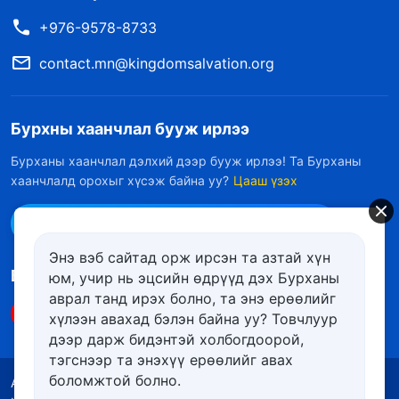
+976-9578-8733
contact.mn@kingdomsalvation.org
Бурхны хаанчлал бууж ирлээ
Бурханы хаанчлал дэлхий дээр бууж ирлээ! Та Бурханы
хаанчлалд орохыг хүсэж байна уу?
Цааш үзэх
Messenger дээр бидэнтэй холбоо барих
Энэ вэб сайтад орж ирсэн та азтай хүн
Биднийг дагах
юм, учир нь эцсийн өдрүүд дэх Бурханы
аврал танд ирэх болно, та энэ ерѳѳлийг
хүлээн авахад бэлэн байна уу? Товчлуур
дээр дарж бидэнтэй холбогдоорой,
тэгснээр та энэхүү ерѳѳлийг авах
боломжтой болно.
Ашиглалтын нөхцөлүүд
Нууцлалын бодлого