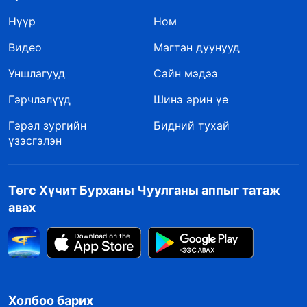
Нүүр
Ном
Видео
Магтан дуунууд
Уншлагууд
Сайн мэдээ
Гэрчлэлүүд
Шинэ эрин үе
Гэрэл зургийн
Бидний тухай
үзэсгэлэн
Төгс Хүчит Бурханы Чуулганы аппыг татаж
авах
Холбоо барих