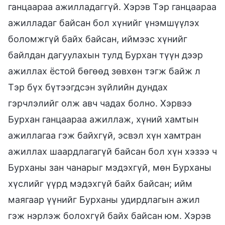
ганцаараа ажилладаггүй. Хэрэв Тэр ганцаараа
ажилладаг байсан бол хүнийг үнэмшүүлэх
боломжгүй байх байсан, иймээс хүнийг
байлдан дагуулахын тулд Бурхан түүн дээр
ажиллах ёстой бөгөөд зөвхөн тэгж байж л
Тэр бүх бүтээгдсэн зүйлийн дундах
гэрчлэлийг олж авч чадах болно. Хэрвээ
Бурхан ганцаараа ажиллаж, хүний хамтын
ажиллагаа гэж байхгүй, эсвэл хүн хамтран
ажиллах шаардлагагүй байсан бол хүн хэзээ ч
Бурханы зан чанарыг мэдэхгүй, мөн Бурханы
хүслийг үүрд мэдэхгүй байх байсан; ийм
маягаар үүнийг Бурханы удирдлагын ажил
гэж нэрлэж болохгүй байх байсан юм. Хэрэв