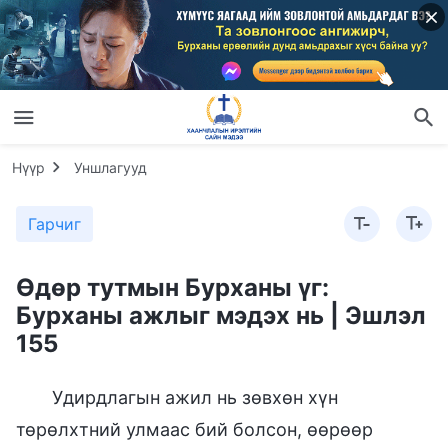
Нүүр
Уншлагууд
Гарчиг
Өдөр тутмын Бурханы үг:
Бурханы ажлыг мэдэх нь | Эшлэл
155
Удирдлагын ажил нь зөвхөн хүн
төрөлхтний улмаас бий болсон, өөрөөр