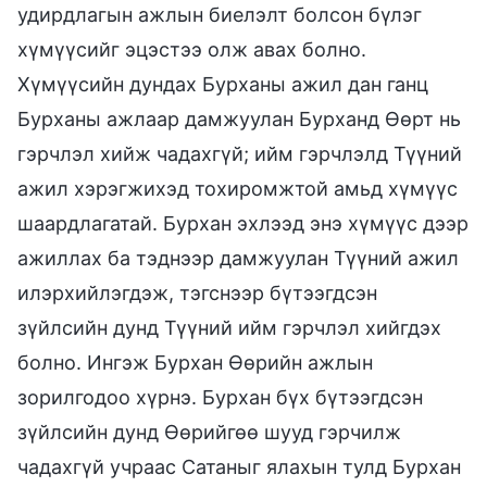
удирдлагын ажлын биелэлт болсон бүлэг
хүмүүсийг эцэстээ олж авах болно.
Хүмүүсийн дундах Бурханы ажил дан ганц
Бурханы ажлаар дамжуулан Бурханд Өөрт нь
гэрчлэл хийж чадахгүй; ийм гэрчлэлд Түүний
ажил хэрэгжихэд тохиромжтой амьд хүмүүс
шаардлагатай. Бурхан эхлээд энэ хүмүүс дээр
ажиллах ба тэднээр дамжуулан Түүний ажил
илэрхийлэгдэж, тэгснээр бүтээгдсэн
зүйлсийн дунд Түүний ийм гэрчлэл хийгдэх
болно. Ингэж Бурхан Өөрийн ажлын
зорилгодоо хүрнэ. Бурхан бүх бүтээгдсэн
зүйлсийн дунд Өөрийгөө шууд гэрчилж
чадахгүй учраас Сатаныг ялахын тулд Бурхан