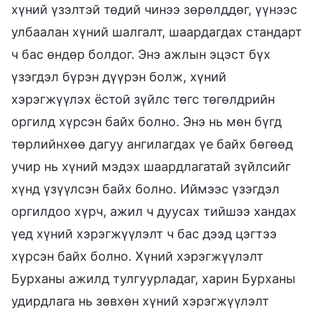
хүний үзэлтэй төдий чинээ зөрөлддөг, үүнээс
улбаалан хүний шалгалт, шаардагдах стандарт
ч бас өндөр болдог. Энэ ажлын эцэст бүх
үзэгдэл бүрэн дүүрэн болж, хүний
хэрэгжүүлэх ёстой зүйлс төгс төгөлдрийн
оргилд хүрсэн байх болно. Энэ нь мөн бүгд
төрлийнхөө дагуу ангилагдах үе байх бөгөөд
учир нь хүний мэдэх шаардлагатай зүйлсийг
хүнд үзүүлсэн байх болно. Иймээс үзэгдэл
оргилдоо хүрч, ажил ч дуусах тийшээ хандах
үед хүний хэрэгжүүлэлт ч бас дээд цэгтээ
хүрсэн байх болно. Хүний хэрэгжүүлэлт
Бурханы ажилд тулгуурладаг, харин Бурханы
удирдлага нь зөвхөн хүний хэрэгжүүлэлт