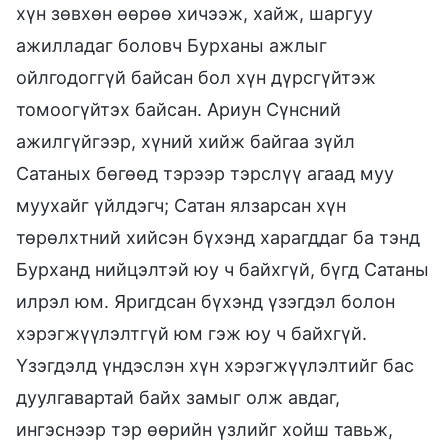
хүн зөвхөн өөрөө хичээж, хайж, шаргуу
ажилладаг боловч Бурханы ажлыг
ойлгодоггүй байсан бол хүн дүрсгүйтэж
томоогүйтэх байсан. Ариун Сүнсний
ажилгүйгээр, хүний хийж байгаа зүйл
Сатаных бөгөөд тэрээр тэрслүү агаад муу
муухайг үйлдэгч; Сатан ялзарсан хүн
төрөлхтний хийсэн бүхэнд харагддаг ба тэнд
Бурханд нийцэлтэй юу ч байхгүй, бүгд Сатаны
илрэл юм. Яригдсан бүхэнд үзэгдэл болон
хэрэгжүүлэлтгүй юм гэж юу ч байхгүй.
Үзэгдэлд үндэслэн хүн хэрэгжүүлэлтийг бас
дуулгавартай байх замыг олж авдаг,
ингэснээр тэр өөрийн үзлийг хойш тавьж,