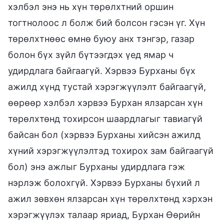
хэлбэл энэ нь хүн төрөлхтний оршин
тогтнолоос л болж бий болсон гэсэн үг. Хүн
төрөлхтнөөс өмнө буюу анх тэнгэр, газар
болон бүх зүйл бүтээгдэх үед ямар ч
удирдлага байгаагүй. Хэрвээ Бурханы бүх
ажилд хүнд тустай хэрэгжүүлэлт байгаагүй,
өөрөөр хэлбэл хэрвээ Бурхан ялзарсан хүн
төрөлхтөнд тохирсон шаардлагыг тавиагүй
байсан бол (хэрвээ Бурханы хийсэн ажилд
хүний хэрэгжүүлэлтэд тохирох зам байгаагүй
бол) энэ ажлыг Бурханы удирдлага гэж
нэрлэж болохгүй. Хэрвээ Бурханы бүхий л
ажил зөвхөн ялзарсан хүн төрөлхтөнд хэрхэн
хэрэгжүүлэх талаар яриад, Бурхан Өөрийн