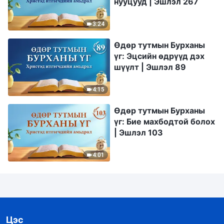
нууцууд | Эшлэл 267
3:24
Өдөр тутмын Бурханы
үг: Эцсийн өдрүүд дэх
шүүлт | Эшлэл 89
4:15
Өдөр тутмын Бурханы
үг: Бие махбодтой болох
| Эшлэл 103
4:01
Цэс