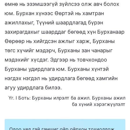
өмнө нь эзэмшээгүй зүйлсээ олж авч болох
юм. Бурхан хүнээс Өөртэй нь хамтран
ажиллахыг, Түүний шаардлагад бүрэн
захирагдахыг шаарддаг бөгөөд хүн Бурханаар
Өөрөөр нь хийгдсэн ажлыг харж, Бурханы
төгс хүчийг мэдэрч, Бурханы зан чанарыг
мэдэхийг хүсдэг. Эдгээр нь товчхондоо
Бурханы удирдлага юм. Бурханы хүнтэй
нэгдэх нэгдэл нь удирдлага бөгөөд хамгийн
агуу удирдлага билээ.
Үг. I Боть: Бурханы илрэлт ба ажил. Бурханы ажил
ба хүний хэрэгжүүлэлт
Одоо үед гай гамшиг ойр ойрхон тохиолдож,