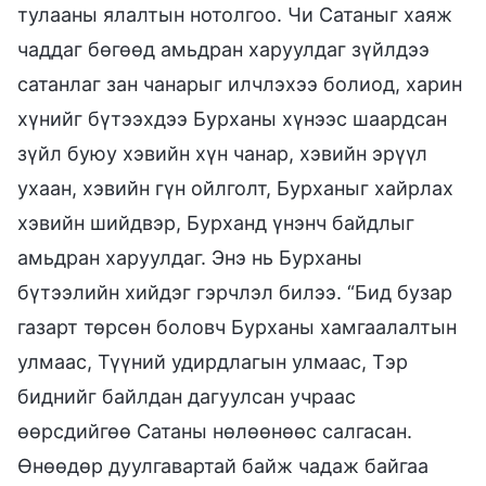
тулааны ялалтын нотолгоо. Чи Сатаныг хаяж
чаддаг бөгөөд амьдран харуулдаг зүйлдээ
сатанлаг зан чанарыг илчлэхээ болиод, харин
хүнийг бүтээхдээ Бурханы хүнээс шаардсан
зүйл буюу хэвийн хүн чанар, хэвийн эрүүл
ухаан, хэвийн гүн ойлголт, Бурханыг хайрлах
хэвийн шийдвэр, Бурханд үнэнч байдлыг
амьдран харуулдаг. Энэ нь Бурханы
бүтээлийн хийдэг гэрчлэл билээ. “Бид бузар
газарт төрсөн боловч Бурханы хамгаалалтын
улмаас, Түүний удирдлагын улмаас, Тэр
биднийг байлдан дагуулсан учраас
өөрсдийгөө Сатаны нөлөөнөөс салгасан.
Өнөөдөр дуулгавартай байж чадаж байгаа