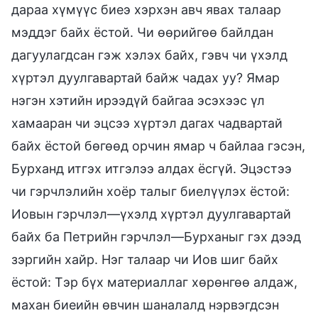
дараа хүмүүс биеэ хэрхэн авч явах талаар
мэддэг байх ёстой. Чи өөрийгөө байлдан
дагуулагдсан гэж хэлэх байх, гэвч чи үхэлд
хүртэл дуулгавартай байж чадах уу? Ямар
нэгэн хэтийн ирээдүй байгаа эсэхээс үл
хамааран чи эцсээ хүртэл дагах чадвартай
байх ёстой бөгөөд орчин ямар ч байлаа гэсэн,
Бурханд итгэх итгэлээ алдах ёсгүй. Эцэстээ
чи гэрчлэлийн хоёр талыг биелүүлэх ёстой:
Иовын гэрчлэл—үхэлд хүртэл дуулгавартай
байх ба Петрийн гэрчлэл—Бурханыг гэх дээд
зэргийн хайр. Нэг талаар чи Иов шиг байх
ёстой: Тэр бүх материаллаг хөрөнгөө алдаж,
махан биеийн өвчин шаналалд нэрвэгдсэн