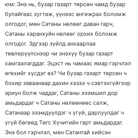
юм: Энэ нь, бузар газарт төрсөн чамд бузар
булайгаас зугтаж, үүнээс ангижрах боломж
олгодог, мөн Сатаны нөлөөг даван гарч,
Сатаны харанхуйн нөлөөг орхих боломж
олгодог. Эдгээр зүйлд анхаарлаа
төвлөрүүлснээр чи энэхүү бузар газарт
хамгаалагддаг. Эцэст нь чамаас ямар гэрчлэл
өгөхийг хүсдэг вэ? Чи бузар газарт төрсөн ч
бохир заваанаар дахин хэзээ ч сэвтэхгүйгээр
ариун болж чаддаг, Сатаны эзэмшил дор
амьдардаг ч Сатаны нөлөөнөөс салж,
Сатанаар эзэмдүүлдэг ч үгүй, дарлуулдаг ч
үгүй бөгөөд Төгс Хүчитийн гарт амьдардаг.
Энэ бол гэрчлэл, мөн Сатантай хийсэн