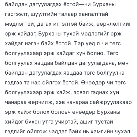
байлдан дагуулагдах ёстой—чи Бурханы
гэсгээлт, шүүлтийн талаар хангалттай
мэдлэгтэй, дагах итгэлтэй байж, өөрчлөлтийг
эрж хайдаг, Бурханы тухай мэдлэгийг эрж
хайдаг нэгэн байх ёстой. Тэр үед л чи төгс
болгуулахаар эрж хайдаг хүн болно. Төгс
болгуулах явцдаа байлдан дагуулагдана, мөн
байлдан дагуулагдах явцдаа төгс болгуулна
гэдгээ та нар ойлгох ёстой. Өнөөдөр чи төгс
болгуулахаар эрж хайж, эсвэл гаднах хүн
чанараа өөрчилж, хэв чанараа сайжруулахаар
эрж хайж болох боловч өнөөдөр Бурханы
хийдэг бүхэн утга учиртай, ашиг тустай
гэдгийг ойлгож чаддаг байх нь хамгийн чухал