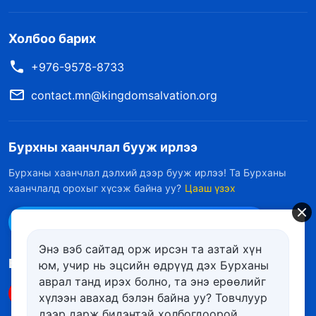
Холбоо барих
+976-9578-8733
contact.mn@kingdomsalvation.org
Бурхны хаанчлал бууж ирлээ
Бурханы хаанчлал дэлхий дээр бууж ирлээ! Та Бурханы
хаанчлалд орохыг хүсэж байна уу?
Цааш үзэх
Messenger дээр бидэнтэй холбоо барих
Энэ вэб сайтад орж ирсэн та азтай хүн
Биднийг дагах
юм, учир нь эцсийн өдрүүд дэх Бурханы
аврал танд ирэх болно, та энэ ерѳѳлийг
хүлээн авахад бэлэн байна уу? Товчлуур
дээр дарж бидэнтэй холбогдоорой,