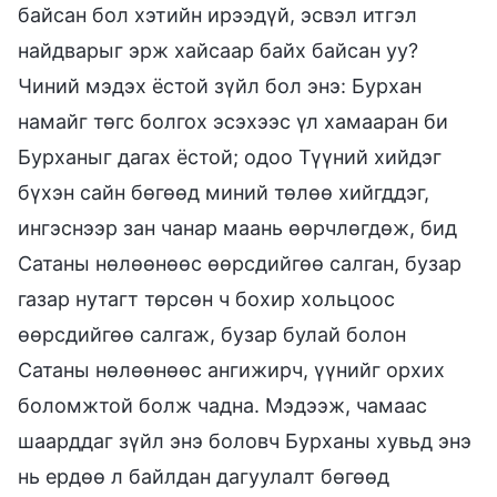
байсан бол хэтийн ирээдүй, эсвэл итгэл
найдварыг эрж хайсаар байх байсан уу?
Чиний мэдэх ёстой зүйл бол энэ: Бурхан
намайг төгс болгох эсэхээс үл хамааран би
Бурханыг дагах ёстой; одоо Түүний хийдэг
бүхэн сайн бөгөөд миний төлөө хийгддэг,
ингэснээр зан чанар маань өөрчлөгдөж, бид
Сатаны нөлөөнөөс өөрсдийгөө салган, бузар
газар нутагт төрсөн ч бохир хольцоос
өөрсдийгөө салгаж, бузар булай болон
Сатаны нөлөөнөөс ангижирч, үүнийг орхих
боломжтой болж чадна. Мэдээж, чамаас
шаарддаг зүйл энэ боловч Бурханы хувьд энэ
нь ердөө л байлдан дагуулалт бөгөөд