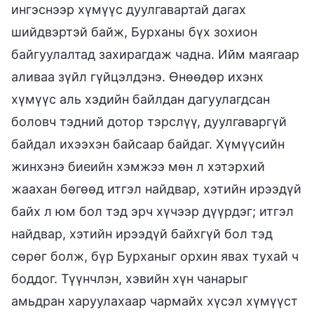
ингэснээр хүмүүс дуулгавартай дагах
шийдвэртэй байж, Бурханы бүх зохион
байгуулалтад захирагдаж чадна. Ийм маягаар
аливаа зүйл гүйцэлдэнэ. Өнөөдөр ихэнх
хүмүүс аль хэдийн байлдан дагуулагдсан
боловч тэдний дотор тэрслүү, дуулгаваргүй
байдал ихээхэн байсаар байдаг. Хүмүүсийн
жинхэнэ биеийн хэмжээ мөн л хэтэрхий
жаахан бөгөөд итгэл найдвар, хэтийн ирээдүй
байх л юм бол тэд эрч хүчээр дүүрдэг; итгэл
найдвар, хэтийн ирээдүй байхгүй бол тэд
сөрөг болж, бүр Бурханыг орхин явах тухай ч
боддог. Түүнчлэн, хэвийн хүн чанарыг
амьдран харуулахаар чармайх хүсэл хүмүүст