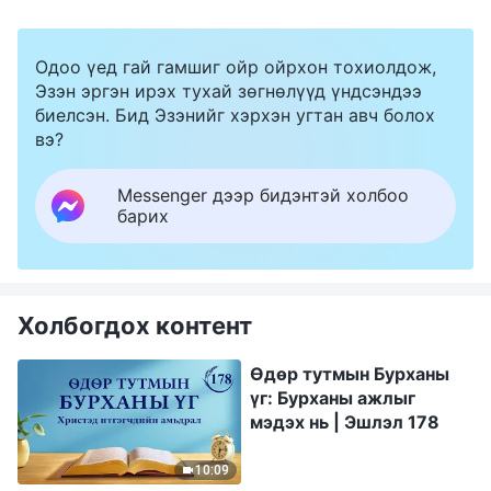
Одоо үед гай гамшиг ойр ойрхон тохиолдож,
Эзэн эргэн ирэх тухай зөгнөлүүд үндсэндээ
биелсэн. Бид Эзэнийг хэрхэн угтан авч болох
вэ?
Messenger дээр бидэнтэй холбоо
барих
Холбогдох контент
Өдөр тутмын Бурханы
үг: Бурханы ажлыг
мэдэх нь | Эшлэл 178
10:09