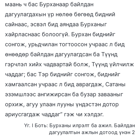
маань ч бас Бурханаар байлдан
дагуулагдахын үр нөлөө бөгөөд бидний
сайнаас, эсвэл бид аяндаа Бурханыг
хайрласнаас болоогүй. Бурхан биднийг
сонгож, урьдчилан тогтоосон учраас л бид
өнөөдөр байлдан дагуулагдсан ба Түүнд
гэрчлэл хийх чадвартай болж, Түүнд үйлчилж
чаддаг; бас Тэр биднийг сонгож, биднийг
хамгаалсан учраас л бид аврагдаж, Сатаны
эзэмшлээс ангижирсан ба бузар завааныг
орхиж, агуу улаан лууны үндэстэн дотор
ариусгагдаж чаддаг” гэж чи хэлдэг.
Үг. I Боть: Бурханы илрэлт ба ажил. Байлдан
дагуулалтын ажлын дотоод үнэн 2