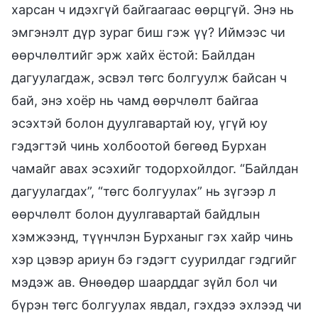
харсан ч идэхгүй байгаагаас өөрцгүй. Энэ нь
эмгэнэлт дүр зураг биш гэж үү? Иймээс чи
өөрчлөлтийг эрж хайх ёстой: Байлдан
дагуулагдаж, эсвэл төгс болгуулж байсан ч
бай, энэ хоёр нь чамд өөрчлөлт байгаа
эсэхтэй болон дуулгавартай юу, үгүй юу
гэдэгтэй чинь холбоотой бөгөөд Бурхан
чамайг авах эсэхийг тодорхойлдог. “Байлдан
дагуулагдах”, “төгс болгуулах” нь зүгээр л
өөрчлөлт болон дуулгавартай байдлын
хэмжээнд, түүнчлэн Бурханыг гэх хайр чинь
хэр цэвэр ариун бэ гэдэгт суурилдаг гэдгийг
мэдэж ав. Өнөөдөр шаарддаг зүйл бол чи
бүрэн төгс болгуулах явдал, гэхдээ эхлээд чи