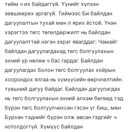
тийм ч их байдаггүй. Үүнийг хүлээн
зөвшөөрөх аргагүй. Тиймээс Би байлдан
дагуулалтын тухай мөн л ярих ёстой. Үнэн
хэрэгтээ төгс төгөлдөржилт нь байлдан
дагуулалттай нэгэн зэрэг явагддаг: Чамайг
байлдан дагуулагдахад төгс болгуулахын
эхний үр нөлөө ч бас гардаг. Байлдан
дагуулагдах болон төгс болгуулах хоёрын
хоорондох ялгаа нь хүмүүсийн өөрчлөлтийн
түвшний дагуу байдаг. Байлдан дагуулагдах
нь төгс болгуулахын эхний алхам бөгөөд тэд
бүрэн төгс болгуулчихсан гэсэн үг биш, мөн
Бурхан тэднийг бүрэн олж авсан гэдгийг ч
нотолдоггүй. Хүмүүс байлдан