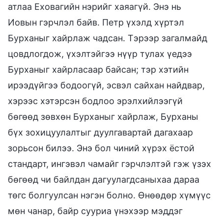
атлаа Еховагийн нэрийг хаяагүй. Энэ нь
Иовын гэрчлэл байв. Петр үхэлд хүртэл
Бурханыг хайрлаж чадсан. Тэрээр загалмайд
цовдлогдож, үхэлтэйгээ нүүр тулах үедээ
Бурханыг хайрласаар байсан; тэр хэтийн
ирээдүйгээ бодоогүй, эсвэл сайхан найдвар,
хэрээс хэтэрсэн бодлоо эрэлхийлээгүй
бөгөөд зөвхөн Бурханыг хайрлаж, Бурханы
бүх зохицуулалтыг дуулгавартай дагахаар
зорьсон билээ. Энэ бол чиний хүрэх ёстой
стандарт, ингэвэл чамайг гэрчлэлтэй гэж үзэх
бөгөөд чи байлдан дагуулагдсаныхаа дараа
төгс болгуулсан нэгэн болно. Өнөөдөр хүмүүс
мөн чанар, байр сууриа үнэхээр мэддэг