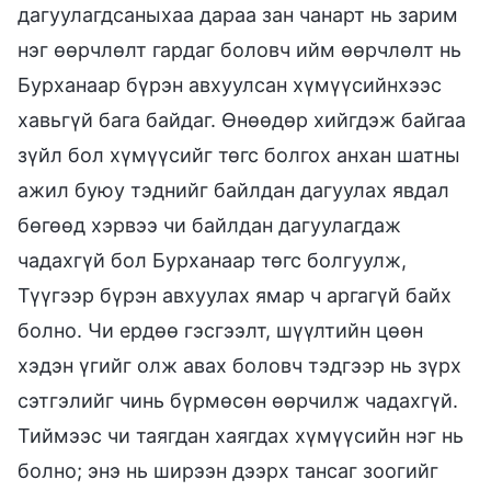
дагуулагдсаныхаа дараа зан чанарт нь зарим
нэг өөрчлөлт гардаг боловч ийм өөрчлөлт нь
Бурханаар бүрэн авхуулсан хүмүүсийнхээс
хавьгүй бага байдаг. Өнөөдөр хийгдэж байгаа
зүйл бол хүмүүсийг төгс болгох анхан шатны
ажил буюу тэднийг байлдан дагуулах явдал
бөгөөд хэрвээ чи байлдан дагуулагдаж
чадахгүй бол Бурханаар төгс болгуулж,
Түүгээр бүрэн авхуулах ямар ч аргагүй байх
болно. Чи ердөө гэсгээлт, шүүлтийн цөөн
хэдэн үгийг олж авах боловч тэдгээр нь зүрх
сэтгэлийг чинь бүрмөсөн өөрчилж чадахгүй.
Тиймээс чи таягдан хаягдах хүмүүсийн нэг нь
болно; энэ нь ширээн дээрх тансаг зоогийг