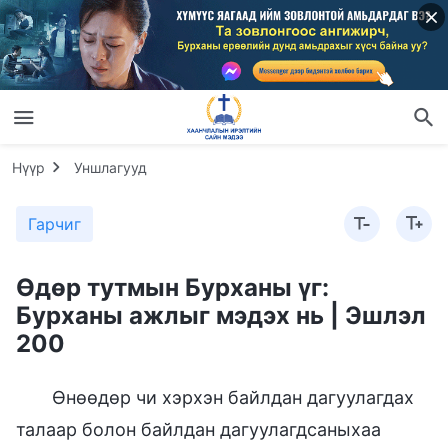
Нүүр
Уншлагууд
Гарчиг
Өдөр тутмын Бурханы үг:
Бурханы ажлыг мэдэх нь | Эшлэл
200
Өнөөдөр чи хэрхэн байлдан дагуулагдах
талаар болон байлдан дагуулагдсаныхаа