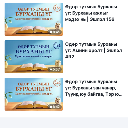
Өдөр тутмын Бурханы
үг: Бурханы ажлыг
мэдэх нь | Эшлэл 156
8:45
Өдөр тутмын Бурханы
үг: Амийн оролт | Эшлэл
492
5:57
Өдөр тутмын Бурханы
үг: Бурханы зан чанар,
Түүнд юу байгаа, Тэр юу
болох | Эшлэл 249
8:42