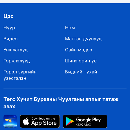
Цэс
Нүүр
Ном
Видео
Магтан дуунууд
Уншлагууд
Сайн мэдээ
Гэрчлэлүүд
Шинэ эрин үе
Гэрэл зургийн
Бидний тухай
үзэсгэлэн
Төгс Хүчит Бурханы Чуулганы аппыг татаж
авах