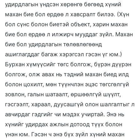
удирдлагын үндсэн хөрөнгө бөгөөд хүний
махан бие бол ердөө л хавсралт билээ. (Хүн
бол сүнс болон биетэй объект, харин махан
бие бол ердөө л илжирч мууддаг зүйл. Махан
бие бол удирдлагын төлөвлөгөөнд
ашиглагддаг багаж хэрэгсэл гэсэн үг юм.)
Бурхан хүмүүсийг төгс болгож, бүрэн дүүрэн
болгож, олж авах нь тэдний махан биед илд
болон цохилт, мөн түүнчлэн эцэс төгсгөлгүй
зовлон, галын шатаалт, өршөөлгүй шүүлт,
гэсгээлт, хараал, дуусашгүй олон шалгалтыг л
авчирдаг гэдгийг чи мэдэх учиртай. Энэ нь
хүнийг удирдах ажлын дотоод түүх болон
үнэн юм. Гэсэн ч энэ бүх зүйл хүний махан