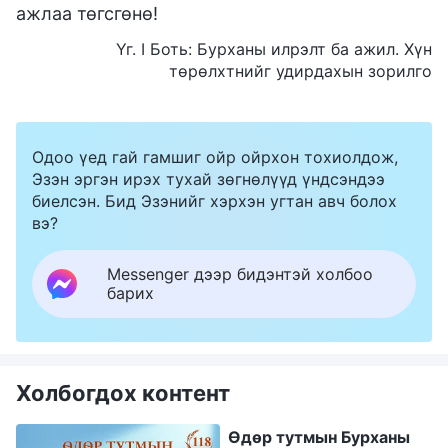
ажлаа төгсгөнө!
Үг. I Боть: Бурханы илрэлт ба ажил. Хүн
төрөлхтнийг удирдахын зорилго
Одоо үед гай гамшиг ойр ойрхон тохиолдож,
Эзэн эргэн ирэх тухай зөгнөлүүд үндсэндээ
биелсэн. Бид Эзэнийг хэрхэн угтан авч болох
вэ?
Messenger дээр бидэнтэй холбоо
барих
Холбогдох контент
Өдөр тутмын Бурханы