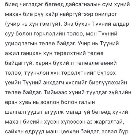
биед чиглэдэг бөгөөд дайсагналын сум хүний
махан бие рүү хайр найргүйгээр онилдог
(учир нь хүн гэмгүй). Энэ бүхэн Түүний алдар
суу болон гэрчлэлийн төлөө, мөн Түүний
удирдлагын төлөө байдаг. Учир нь Түүний
ажил ганцхан хүн төрөлхтний төлөө
байдаггүй, харин бүхий л төлөвлөгөөний
төлөө, түүнчлэн хүн төрөлхтнийг бүтээх
үеийн Түүний анхдагч хүслийг биелүүлэхийн
төлөө байдаг. Тиймээс хүний туулдаг зүйлийн
ерэн хувь нь зовлон болон галын
шалгалтуудыг агуулж магадгүй бөгөөд хүний
махан биеийн хүсэн хүлээсэн аз жаргалтай,
сайхан өдрүүд маш цөөхөн байдаг, эсвэл бүр