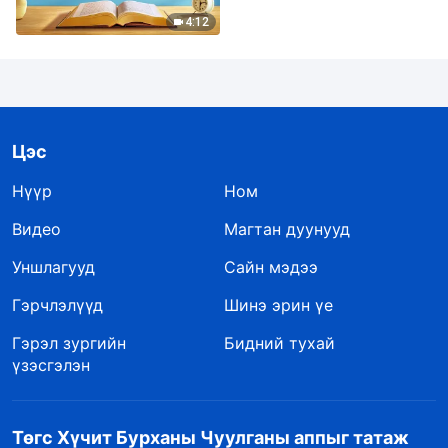
4:12
Цэс
Нүүр
Ном
Видео
Магтан дуунууд
Уншлагууд
Сайн мэдээ
Гэрчлэлүүд
Шинэ эрин үе
Гэрэл зургийн
Бидний тухай
үзэсгэлэн
Төгс Хүчит Бурханы Чуулганы аппыг татаж