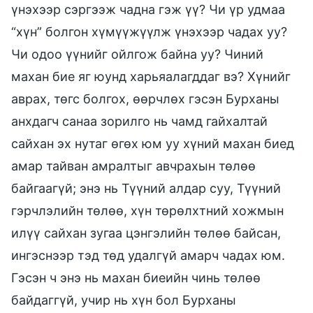
үнэхээр сэргээж чадна гэж үү? Чи үр удмаа
“хүн” болгон хүмүүжүүлж үнэхээр чадах уу?
Чи одоо үүнийг ойлгож байна уу? Чиний
махан бие яг юунд харьяалагддаг вэ? Хүнийг
аврах, төгс болгох, өөрчлөх гэсэн Бурханы
анхдагч санаа зорилго нь чамд гайхалтай
сайхан эх нутаг өгөх юм уу хүний махан биед
амар тайван амралтыг авчрахын төлөө
байгаагүй; энэ нь Түүний алдар суу, Түүний
гэрчлэлийн төлөө, хүн төрөлхтний хожмын
илүү сайхан зугаа цэнгэлийн төлөө байсан,
ингэснээр тэд төд удалгүй амарч чадах юм.
Гэсэн ч энэ нь махан биеийн чинь төлөө
байдаггүй, учир нь хүн бол Бурханы