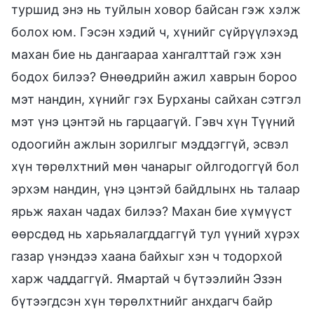
туршид энэ нь туйлын ховор байсан гэж хэлж
болох юм. Гэсэн хэдий ч, хүнийг сүйрүүлэхэд
махан бие нь дангаараа хангалттай гэж хэн
бодох билээ? Өнөөдрийн ажил хаврын бороо
мэт нандин, хүнийг гэх Бурханы сайхан сэтгэл
мэт үнэ цэнтэй нь гарцаагүй. Гэвч хүн Түүний
одоогийн ажлын зорилгыг мэддэггүй, эсвэл
хүн төрөлхтний мөн чанарыг ойлгодоггүй бол
эрхэм нандин, үнэ цэнтэй байдлынх нь талаар
ярьж яахан чадах билээ? Махан бие хүмүүст
өөрсдөд нь харьяалагддаггүй тул үүний хүрэх
газар үнэндээ хаана байхыг хэн ч тодорхой
харж чаддаггүй. Ямартай ч бүтээлийн Эзэн
бүтээгдсэн хүн төрөлхтнийг анхдагч байр