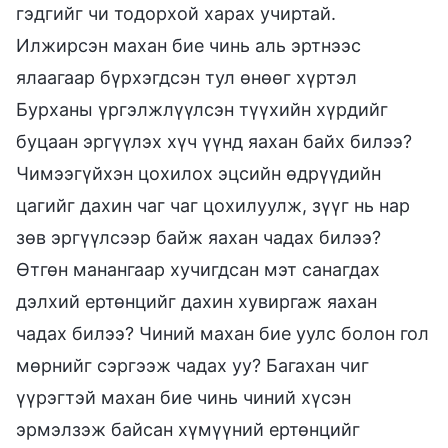
гэдгийг чи тодорхой харах учиртай.
Илжирсэн махан бие чинь аль эртнээс
ялаагаар бүрхэгдсэн тул өнөөг хүртэл
Бурханы үргэлжлүүлсэн түүхийн хүрдийг
буцаан эргүүлэх хүч үүнд яахан байх билээ?
Чимээгүйхэн цохилох эцсийн өдрүүдийн
цагийг дахин чаг чаг цохилуулж, зүүг нь нар
зөв эргүүлсээр байж яахан чадах билээ?
Өтгөн манангаар хучигдсан мэт санагдах
дэлхий ертөнцийг дахин хувиргаж яахан
чадах билээ? Чиний махан бие уулс болон гол
мөрнийг сэргээж чадах уу? Багахан чиг
үүрэгтэй махан бие чинь чиний хүсэн
эрмэлзэж байсан хүмүүний ертөнцийг