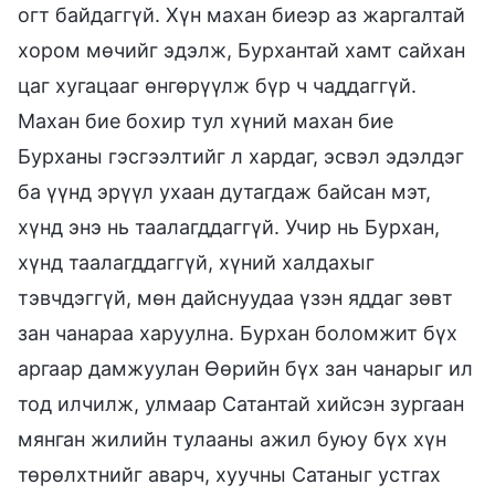
огт байдаггүй. Хүн махан биеэр аз жаргалтай
хором мөчийг эдэлж, Бурхантай хамт сайхан
цаг хугацааг өнгөрүүлж бүр ч чаддаггүй.
Махан бие бохир тул хүний махан бие
Бурханы гэсгээлтийг л хардаг, эсвэл эдэлдэг
ба үүнд эрүүл ухаан дутагдаж байсан мэт,
хүнд энэ нь таалагддаггүй. Учир нь Бурхан,
хүнд таалагддаггүй, хүний халдахыг
тэвчдэггүй, мөн дайснуудаа үзэн яддаг зөвт
зан чанараа харуулна. Бурхан боломжит бүх
аргаар дамжуулан Өөрийн бүх зан чанарыг ил
тод илчилж, улмаар Сатантай хийсэн зургаан
мянган жилийн тулааны ажил буюу бүх хүн
төрөлхтнийг аварч, хуучны Сатаныг устгах