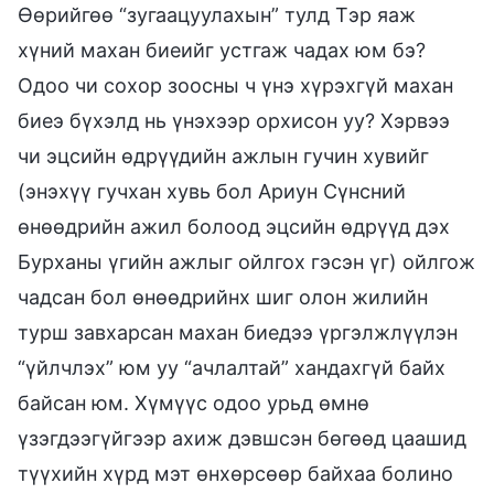
Өөрийгөө “зугаацуулахын” тулд Тэр яаж
хүний махан биеийг устгаж чадах юм бэ?
Одоо чи сохор зоосны ч үнэ хүрэхгүй махан
биеэ бүхэлд нь үнэхээр орхисон уу? Хэрвээ
чи эцсийн өдрүүдийн ажлын гучин хувийг
(энэхүү гучхан хувь бол Ариун Сүнсний
өнөөдрийн ажил болоод эцсийн өдрүүд дэх
Бурханы үгийн ажлыг ойлгох гэсэн үг) ойлгож
чадсан бол өнөөдрийнх шиг олон жилийн
турш завхарсан махан биедээ үргэлжлүүлэн
“үйлчлэх” юм уу “ачлалтай” хандахгүй байх
байсан юм. Хүмүүс одоо урьд өмнө
үзэгдээгүйгээр ахиж дэвшсэн бөгөөд цаашид
түүхийн хүрд мэт өнхөрсөөр байхаа болино