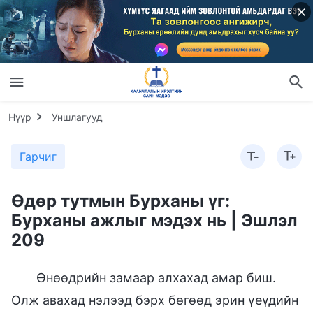
Нүүр
Уншлагууд
Гарчиг
Өдөр тутмын Бурханы үг:
Бурханы ажлыг мэдэх нь | Эшлэл
209
Өнөөдрийн замаар алхахад амар биш.
Олж авахад нэлээд бэрх бөгөөд эрин үеүдийн