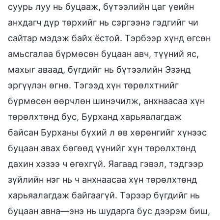
суурь луу нь буцааж, бүтээлийн цаг үеийн
анхдагч дүр төрхийг нь сэргээнэ гэдгийг чи
сайтар мэдэж байх ёстой. Тэрбээр хүнд өгсөн
амьсгалаа бүрмөсөн буцаан авч, түүний яс,
махыг аваад, бүгдийг нь бүтээлийн Эзэнд
эргүүлэн өгнө. Тэгээд хүн төрөлхтнийг
бүрмөсөн өөрчлөн шинэчилж, анхнаасаа хүн
төрөлхтөнд бус, Бурханд харьяалагдаж
байсан Бурханы бүхий л өв хөрөнгийг хүнээс
буцаан авах бөгөөд үүнийг хүн төрөлхтөнд
дахин хэзээ ч өгөхгүй. Яагаад гэвэл, тэдгээр
зүйлийн нэг нь ч анхнаасаа хүн төрөлхтөнд
харьяалагдаж байгаагүй. Тэрээр бүгдийг нь
буцаан авна—энэ нь шударга бус дээрэм биш,