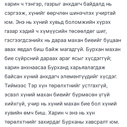
харин ч тэнгэр, газрыг анхдагч байдалд нь
сэргээж, хүнийг өөрчлөн шинэчлэх учиртай
юм. Энэ нь хүний хувьд боломжийн хүрэх
газар хэдий ч хүмүүсийн төсөөлдөг шиг,
гэсгээгдсэнийх нь дараа махан биеийг буцаан
авах явдал биш байж магадгүй. Бурхан махан
бие сүйрсний дараах араг ясыг хүсдэггүй;
харин анхнаасаа Бурханд харьяалагдаж
байсан хүний анхдагч элементүүдийг хүсдэг.
Тиймээс Тэр хүн төрөлхтнийг устгахгүй,
эсвэл хүний махан биеийг бүрмөсөн үгүй
хийхгүй, учир нь хүний махан бие бол хүний
хувийн өмч биш. Харин ч энэ нь хүн
төрөлхтнийг захирдаг Бурханы хавсралт юм.