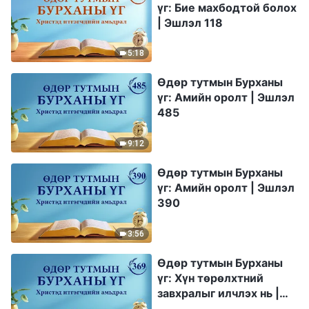
үг: Бие махбодтой болох
| Эшлэл 118
5:18
Өдөр тутмын Бурханы
үг: Амийн оролт | Эшлэл
485
9:12
Өдөр тутмын Бурханы
үг: Амийн оролт | Эшлэл
390
3:56
Өдөр тутмын Бурханы
үг: Хүн төрөлхтний
завхралыг илчлэх нь |
Эшлэл 369