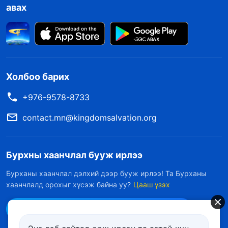
авах
Холбоо барих
+976-9578-8733
contact.mn@kingdomsalvation.org
Бурхны хаанчлал бууж ирлээ
Бурханы хаанчлал дэлхий дээр бууж ирлээ! Та Бурханы
хаанчлалд орохыг хүсэж байна уу?
Цааш үзэх
Messenger дээр бидэнтэй холбоо барих