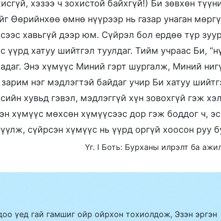
хисгүй, хэзээ ч зохистой байхгүй!) Би зөвхөн түү
йг Өөрийнхөө өмнө нүүрээр нь газар унаган мөргү
сээс хавьгүй дээр юм. Сүйрэл бол ердөө түр зуу
с үүрд хатуу шийтгэл туулдаг. Тийм учраас Би, “н
адаг. Энэ хүмүүс Миний гэрт шургалж, Миний ниг
 зарим нэг мэдлэгтэй байдаг учир Би хатуу шийтг
сийн хувьд гэвэл, мэдлэггүй хүн зовохгүй гэж хэ
эн хүмүүс мөхсөн хүмүүсээс дор гэж боддог ч, э
үүлж, сүйрсэн хүмүүс нь үүрд оргүй хоосон руу б
Үг. I Боть: Бурханы илрэлт ба ажи
доо үед гай гамшиг ойр ойрхон тохиолдож, Эзэн эргэн