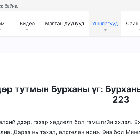
ж байна.
ом
Видео
Магтан дуунууд
Уншлагууд
Сайн
зан чанар, Түүнд юу байгаа, Тэр юу болох
Библ
өр тутмын Бурханы үг: Бурхан
223
элхий дээр, газар хөдлөлт бол гамшгийн эхлэл. Э
лнө. Дараа нь тахал, өлсгөлөн ирнэ. Энэ бол Мин