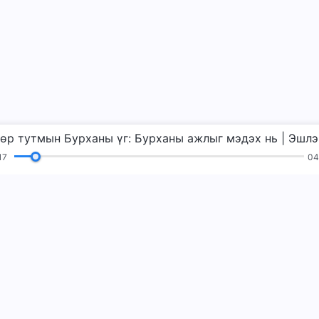
Өдөр
18
04
д
Уншлагууд
Сайн мэдээ
Гэрчлэлүүд
аж авах
Бурхны хаан