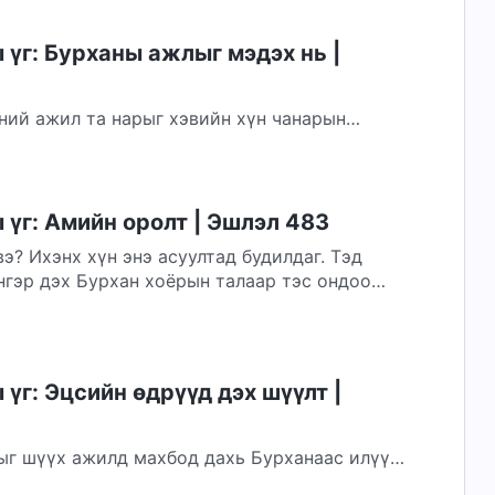
үг: Бурханы ажлыг мэдэх нь |
ний ажил та нарыг хэвийн хүн чанарын
ө байдаг; энэ нь шинэ эрин үеийг эхлүүлж,
үг: Амийн оролт | Эшлэл 483
вэ? Ихэнх хүн энэ асуултад будилдаг. Тэд
нгэр дэх Бурхан хоёрын талаар тэс ондоо
үг: Эцсийн өдрүүд дэх шүүлт |
ыг шүүх ажилд махбод дахь Бурханаас илүү
айхгүй. Хэрэв шүүлтийг Бурханы Сүнс шууд