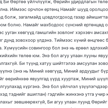
д Би Өөртөө үйлчлүүлж, Өөрийн удирдлагын төлө
лна. Иймээс орчлон ертөнц Намайг шууд оролцоогү
д болж, загалмайд цовдлогдоход газар аймшигтай
юм болно. Намайг махбодоос сүнсний ертөнцөд ор
с ууган хөвгүүд гамшгийн зовлонг хэрхэвч амсахг
г дунд зовохоор үлдэнэ. Тиймээс хүний өнцгөөс б
а. Хүмүүсийн совингоор бол энэ нь ерөөл эдлэхий
хийхийн төлөө юм. Энэ бол агуу улаан лууны явуул
алгахгүй. Би түүнд хатуу шийтгэлээ амсуулан зов
үүлнэ (энэ нь Миний хөвгүүд, Миний ардуудыг бүр
йг өөрийнхөө явуулгад үүрд хууртаж, Миний шүүлт
лгуулахад хүргэнэ. Энэ бол үйлчлэл үзүүлэгчдээр
хэд тэднийг ашиглан) гэдгийн жинхэнэ утга учир 
лахыг зөвшөөрөхгүй, Би агуу улаан луунд Өөрийг 