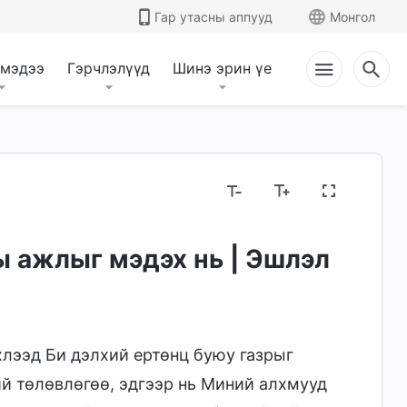
Гар утасны аппууд
Монгол
 мэдээ
Гэрчлэлүүд
Шинэ эрин үе
ийн тухай нууцууд
Шашны үзлийг илчлэх нь
ы ажлыг мэдэх нь | Эшлэл
хлээд Би дэлхий ертөнц буюу газрыг
ий төлөвлөгөө, эдгээр нь Миний алхмууд