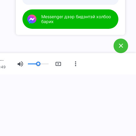
Messenger дээр бидэнтэй холбоо
барих
 тутмын Бурханы үг: Бурханы ажлыг мэдэх нь | Эшлэл 223
:49
Шинэ эрин үе
Гэрэл зургийн үзэсгэлэн
члал бууж ирлээ