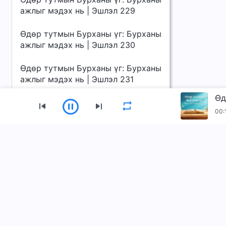
ажлыг мэдэх нь | Эшлэл 229
Өдөр тутмын Бурханы үг: Бурханы
ажлыг мэдэх нь | Эшлэл 230
Өдөр тутмын Бурханы үг: Бурханы
ажлыг мэдэх нь | Эшлэл 231
00:
Цэс
Нүүр
Ном
Видео
Магтан дуунуу
Бидний тухай
Төгс Хүчит Бурханы Чуулганы аппыг тат