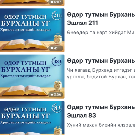
6:07
Өдөр тутмын Бурханы 
Эшлэл 211
Өнөөдөр та нарт хийдэг Ми
амьдрал руу хөтлөхийн төлө
хүн...
4:11
Өдөр тутмын Бурханы 
Чи яагаад Бурханд итгэдэг 
үргэлж, бодитой Бурхан, тэ
хоёр...
3:56
Өдөр тутмын Бурханы 
Эшлэл 83
Хүний махан биеийн ялзрал
таарч, тохирох өөр хэн ч б