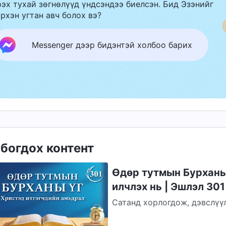
эх тухай зөгнөлүүд үндсэндээ биелсэн. Бид Эзэнийг
рхэн угтан авч болох вэ?
Messenger дээр бидэнтэй холбоо барих
богдох контент
Өдөр тутмын Бурханы 
илчлэх нь | Эшлэл 301
Сатанд хорлогдож, дэвслүүлэ
эрүүл ухаанд нь Сатан ноцто