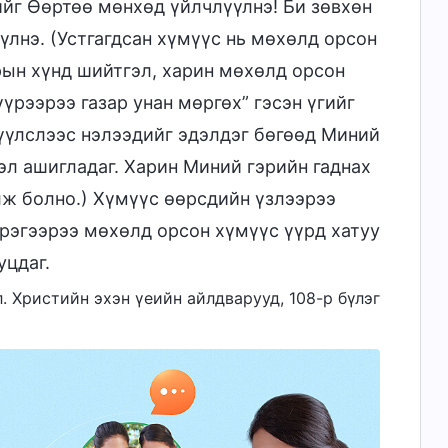
нийг Өөртөө мөнхөд үйлчлүүлнэ! Би зөвхөн
үлнэ. (Устгагдсан хүмүүс нь мөхөлд орсон
рын хүнд шийтгэл, харин мөхөлд орсон
үүрээрээ газар унан мөргөх” гэсэн үгийг
үүлслээс нэлээдийг эдэлдэг бөгөөд Миний
эл ашигладаг. Харин Миний гэрийн гаднах
лж болно.) Хүмүүс өөрсдийн үзлээрээ
срэгээрээ мөхөлд орсон хүмүүс үүрд хатуу
уцдаг.
л. Христийн эхэн үеийн айлдварууд, 108-р бүлэг