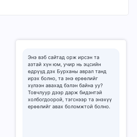
Энэ вэб сайтад орж ирсэн та
азтай хүн юм, учир нь эцсийн
өдрүүд дэх Бурханы аврал танд
ирэх болно, та энэ ерѳѳлийг
хүлээн авахад бэлэн байна уу?
Товчлуур дээр дарж бидэнтэй
холбогдоорой, тэгснээр та энэхүү
ерѳѳлийг авах боломжтой болно.