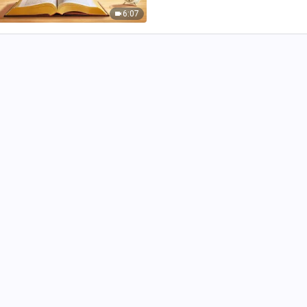
хийсэн...
6:07