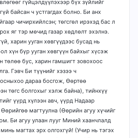
влөгөөг гүйцэлдүүлэхээр бүх зүйлийг
й байсан ч устгагдах болно. Би анх
гаар чичирхийлсэн; төгсгөл ирэхэд бас л
ох яг тэр мөчид газар хөдлөлт эхэлнэ.
үй, харин ууган хөвгүүдээс бусад нь
ол хүн бүр ууган хөвгүүн байхыг хүсэж
н төлөө бус, харин гамшигт зовохоос
га. Гэвч Би түүнийг хэзээ ч
оосныхоо дараа босгож, Өөртөө
эн төгс болгохыг хэлж байна), тийнхүү
ийг үүрд хүлээн авч, үүрд Надаар
 Өөрийгөө магтуулна (Өөрийн агуу хүчийг
юм. Би агуу улаан лууг Миний хаанчлалд
минь магтах эрх олгохгүй! (Учир нь тэгэх