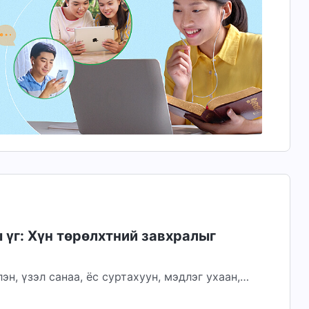
үг: Хүн төрөлхтний завхралыг
н, үзэл санаа, ёс суртахуун, мэдлэг ухаан,
й хор хүргэсний улмаас хүнд ялзарсан зан...