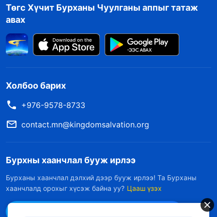
Төгс Хүчит Бурханы Чуулганы аппыг татаж
авах
Холбоо барих
+976-9578-8733
contact.mn@kingdomsalvation.org
Бурхны хаанчлал бууж ирлээ
Бурханы хаанчлал дэлхий дээр бууж ирлээ! Та Бурханы
хаанчлалд орохыг хүсэж байна уу?
Цааш үзэх
Messenger дээр бидэнтэй холбоо барих