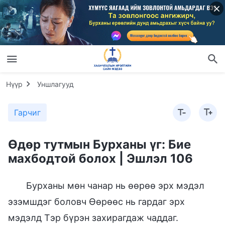
Нүүр
Уншлагууд
Гарчиг
Өдөр тутмын Бурханы үг: Бие
махбодтой болох | Эшлэл 106
Бурханы мөн чанар нь өөрөө эрх мэдэл
эзэмшдэг боловч Өөрөөс нь гардаг эрх
мэдэлд Тэр бүрэн захирагдаж чаддаг.