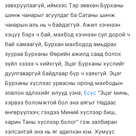
завхруулаагүй, иймээс Тэр зөвхөн Бурханы
шинж чанарыг агуулдаг ба Сатаны шинж
чанарын аль нь ч байдаггүй. Ажил хэчнээн
хэцүү бэрх ч бай, махбод хэчнээн сул дорой ч
бай хамаагүй, Бурхан махбодод амьдрах
зуураа Бурханы Өөрийн ажилд саад болох
зүйл хэзээ ч хийхгүй, Эцэг Бурханы хүслийг
дуулгаваргүй байдлаар бүр ч хаяхгүй. Эцэг
Бурханы хүслээс урвасны оронд махбодын
зовлон эдлэхийг илүүд үзнэ;
Есүс
“Эцэг минь,
хэрвээ боломжтой бол энэ аягыг Надаас
өнгөрүүлээч; гэхдээ Миний хүслээр биш,
харин Таны хүслээр болог” гэж залбиран
хэлсэнтэй энэ нь яг адилхан юм. Хүмүүс