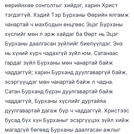
өөрийнхөө сонголтыг хийдэг, харин Христ
тэгдэггүй. Хэдий Тэр Бурханы Өөрийн ялгамж
чанартай ч махбодын өнцгөөс Эцэг Бурханы
хүслийг мөн л эрж хайдаг ба Өөрт нь Эцэг
Бурханы даалгасан зүйлийг биелүүлдэг. Энэ
нь хүний хүрч чадахгүй зүйл юм. Сатанаас
гардаг зүйл Бурханы мөн чанартай байж
чаддаггүй; харин Бурханд дуулгаваргүй байж,
эсэргүүцдэг мөн чанартай байж л чадна.
Сатан Бурханд бүрэн дуулгавартай байж
чаддаггүй, Бурханы хүслийг дуртайяа
дуулгавартай дагаж бүр ч чаддаггүй. Христээс
бусад бүх хүн Бурханыг эсэргүүцэх зүйл хийж
магадгүй бөгөөд Бурханы даалгасан ажлыг