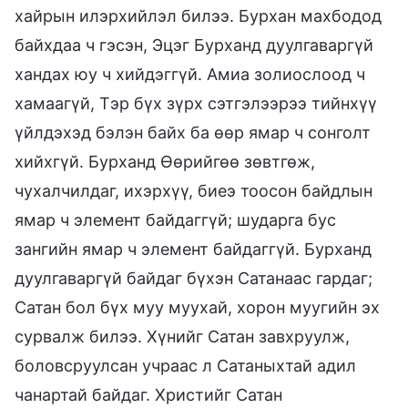
хайрын илэрхийлэл билээ. Бурхан махбодод
байхдаа ч гэсэн, Эцэг Бурханд дуулгаваргүй
хандах юу ч хийдэггүй. Амиа золиослоод ч
хамаагүй, Тэр бүх зүрх сэтгэлээрээ тийнхүү
үйлдэхэд бэлэн байх ба өөр ямар ч сонголт
хийхгүй. Бурханд Өөрийгөө зөвтгөж,
чухалчилдаг, ихэрхүү, биеэ тоосон байдлын
ямар ч элемент байдаггүй; шударга бус
зангийн ямар ч элемент байдаггүй. Бурханд
дуулгаваргүй байдаг бүхэн Сатанаас гардаг;
Сатан бол бүх муу муухай, хорон муугийн эх
сурвалж билээ. Хүнийг Сатан завхруулж,
боловсруулсан учраас л Сатаныхтай адил
чанартай байдаг. Христийг Сатан