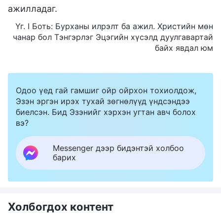
ажилладаг.
Үг. I Боть: Бурханы илрэлт ба ажил. Христийн мөн
чанар бол Тэнгэрлэг Эцэгийн хүсэлд дуулгавартай
байх явдал юм
Одоо үед гай гамшиг ойр ойрхон тохиолдож,
Эзэн эргэн ирэх тухай зөгнөлүүд үндсэндээ
биелсэн. Бид Эзэнийг хэрхэн угтан авч болох
вэ?
Messenger дээр бидэнтэй холбоо
барих
Холбогдох контент