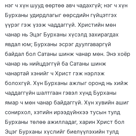
нэг ч хүн шууд өөртөө авч чадахгүй; нэг ч хүн
Бурханы удирдлагыг өөрсдийн гүйцэтгэх
үүрэг гэж үзэж чаддаггүй. Христийн мөн
чанар нь Эцэг Бурханы хүсэлд захирагдах
явдал юм; Бурханы эсрэг дуулгаваргүй
байдал бол Сатаны шинж чанар мөн. Энэ хоёр
чанар нь нийцдэггүй ба Сатаны шинж
чанартай хэнийг ч Христ гэж нэрлэж
болохгүй. Хүн Бурханы ажлыг оронд нь хийж
чаддаггүйн шалтгаан гэвэл хүнд Бурханы
ямар ч мөн чанар байдаггүй. Хүн хувийн ашиг
сонирхол, хэтийн ирээдүйнхээ тусын тулд
Бурханы төлөө ажилладаг, харин Христ бол
Эцэг Бурханы хүслийг биелүүлэхийн тулд