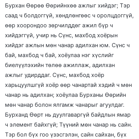
Бурхан Өөрөө Өөрийнхөө ажлыг хийдэг; Тэр
саад ч болдоггүй, хөндлөнгөөс ч оролцдоггүй,
өөр хоорондоо зөрчилддөг ажил бүр ч
хийдэггүй, учир нь Сүнс, махбод хоёрын
хийдэг ажлын мөн чанар адилхан юм. Сүнс ч
бай, махбод ч бай, хоёулаа нэг хүслийг
биелүүлэхийн төлөө ажиллаж, адилхан
ажлыг удирддаг. Сүнс, махбод хоёр
харьцуулшгүй хоёр өөр чанартай хэдий ч мөн
чанар нь адилхан; хоёулаа Бурханы Өөрийн
мөн чанар болон ялгамж чанарыг агуулдаг.
Бурханд Өөрт нь дуулгаваргүй байдлын ямар
ч элемент байхгүй; Түүний мөн чанар нь сайн.
Тэр бол бүх гоо үзэсгэлэн, сайн сайхан, бүх