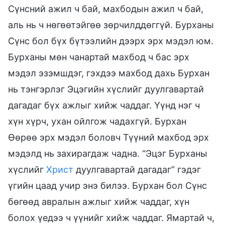
Сүнсний ажил ч бай, махбодын ажил ч бай,
аль нь ч нөгөөтэйгөө зөрчилддөггүй. Бурханы
Сүнс бол бүх бүтээлийн дээрх эрх мэдэл юм.
Бурханы мөн чанартай махбод ч бас эрх
мэдэл эзэмшдэг, гэхдээ махбод дахь Бурхан
нь тэнгэрлэг Эцэгийн хүслийг дуулгавартай
дагадаг бүх ажлыг хийж чаддаг. Үүнд нэг ч
хүн хүрч, ухан ойлгож чадахгүй. Бурхан
Өөрөө эрх мэдэл боловч Түүний махбод эрх
мэдэлд нь захирагдаж чадна. “Эцэг Бурханы
хүслийг
Христ
дуулгавартай дагадаг” гэдэг
үгийн цаад учир энэ билээ. Бурхан бол Сүнс
бөгөөд авралын ажлыг хийж чаддаг, хүн
болох үедээ ч үүнийг хийж чаддаг. Ямартай ч,