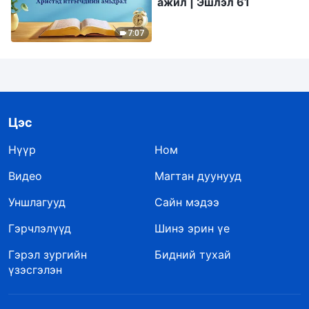
ажил | Эшлэл 61
7:07
Цэс
Нүүр
Ном
Видео
Магтан дуунууд
Уншлагууд
Сайн мэдээ
Гэрчлэлүүд
Шинэ эрин үе
Гэрэл зургийн
Бидний тухай
үзэсгэлэн