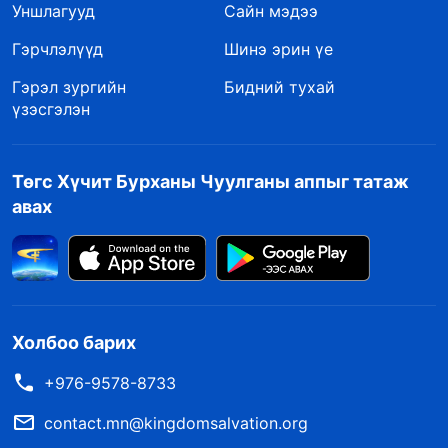
Уншлагууд
Сайн мэдээ
Гэрчлэлүүд
Шинэ эрин үе
Гэрэл зургийн
Бидний тухай
үзэсгэлэн
Төгс Хүчит Бурханы Чуулганы аппыг татаж
авах
Холбоо барих
+976-9578-8733
contact.mn@kingdomsalvation.org