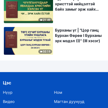
христтэй нийцэлтэй
байх замыг эрж хайх
ёстой"
21:49
Бурханы үг | "Цор ганц
Бурхан Өөрөө I Бурханы
эрх мэдэл (I)" (III хэсэг)
50:19
Цэс
Нүүр
Ном
Видео
Магтан дуунууд