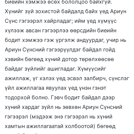
биеийн хэмжээ өсөх бололцоо байхгүй.
Хүнийг зүй зохистой байдалд байх үед Ариун
Сүнс гэгээрэл хайрладаг; ийм үед хүмүүс
хүлээж авсан гэгээрлээ өөрсдийн биеийн
бодит хэмжээ гэж үргэлж андуурдаг, учир нь
Ариун Сүнсний гэгээрүүлдэг байдал гойд
хэвийн бөгөөд хүний дотор төрөлхөөсөө
байдаг зүйлийг ашигладаг. Хүмүүсийг
ажиллаж, үг хэлэх үед эсвэл залбирч, сүнслэг
үйл ажиллагаа явуулах үед үнэн гэнэт
тодорхой болно. Гэвч бодит байдал дээр
хүний хардаг зүйл нь зөвхөн Ариун Сүнсний
гэгээрэл (мэдээж энэ гэгээрэл нь хүний
хамтын ажиллагаатай холбоотой) бөгөөд