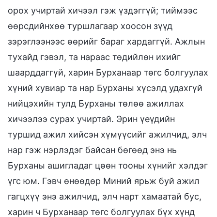
орох учиртай хичээл гэж үздэггүй; тиймээс
өөрсдийнхөө туршлагаар хоосон зүүд
зэрэглээнээс өөрийг бараг хардаггүй. Ажлын
тухайд гэвэл, та нараас төдийлөн ихийг
шаарддаггүй, харин Бурханаар төгс болгуулах
хүний хувиар та нар Бурханы хүсэлд удахгүй
нийцэхийн тулд Бурханы төлөө ажиллах
хичээлээ сурах учиртай. Эрин үеүдийн
туршид ажил хийсэн хүмүүсийг ажилчид, элч
нар гэж нэрлэдэг байсан бөгөөд энэ нь
Бурханы ашигладаг цөөн тооны хүнийг хэлдэг
үгс юм. Гэвч өнөөдөр Миний ярьж буй ажил
гагцхүү энэ ажилчид, элч нарт хамаатай бус,
харин ч Бурханаар төгс болгуулах бүх хүнд