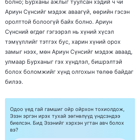
болно; Бурханы ажлыг туулсан хэдий ч чи
Ариун Сүнсийг мэдэж аваагүй, өөрийн гэсэн
оролттой болоогүй байх болно. Ариун
Сүнсний өгдөг гэгээрэл нь хүний хүсэл
тэмүүллийг тэтгэх бус, харин хүний орох
замыг нээх, мөн Ариун Сүнсийг мэдэж аваад,
улмаар Бурханыг гэх хүндлэл, бишрэлтэй
болох боломжийг хүнд олгохын төлөө байдаг
билээ.
Одоо үед гай гамшиг ойр ойрхон тохиолдож,
Эзэн эргэн ирэх тухай зөгнөлүүд үндсэндээ
биелсэн. Бид Эзэнийг хэрхэн угтан авч болох
вэ?