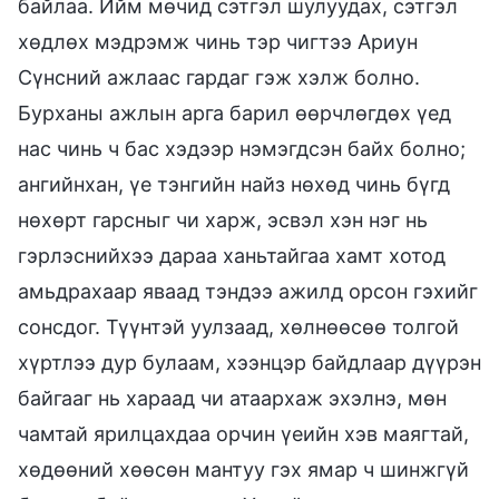
байлаа. Ийм мөчид сэтгэл шулуудах, сэтгэл
хөдлөх мэдрэмж чинь тэр чигтээ Ариун
Сүнсний ажлаас гардаг гэж хэлж болно.
Бурханы ажлын арга барил өөрчлөгдөх үед
нас чинь ч бас хэдээр нэмэгдсэн байх болно;
ангийнхан, үе тэнгийн найз нөхөд чинь бүгд
нөхөрт гарсныг чи харж, эсвэл хэн нэг нь
гэрлэснийхээ дараа ханьтайгаа хамт хотод
амьдрахаар яваад тэндээ ажилд орсон гэхийг
сонсдог. Түүнтэй уулзаад, хөлнөөсөө толгой
хүртлээ дур булаам, хээнцэр байдлаар дүүрэн
байгааг нь хараад чи атаархаж эхэлнэ, мөн
чамтай ярилцахдаа орчин үеийн хэв маягтай,
хөдөөний хөөсөн мантуу гэх ямар ч шинжгүй