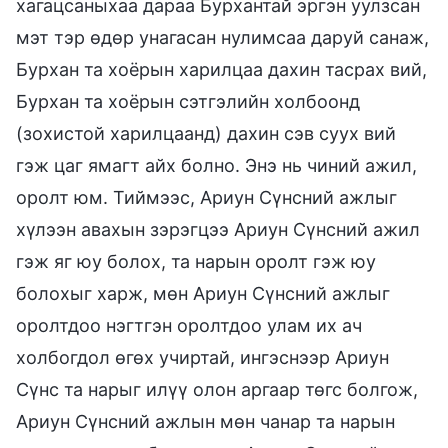
хагацсаныхаа дараа Бурхантай эргэн уулзсан
мэт тэр өдөр унагасан нулимсаа даруй санаж,
Бурхан та хоёрын харилцаа дахин тасрах вий,
Бурхан та хоёрын сэтгэлийн холбоонд
(зохистой харилцаанд) дахин сэв суух вий
гэж цаг ямагт айх болно. Энэ нь чиний ажил,
оролт юм. Тиймээс, Ариун Сүнсний ажлыг
хүлээн авахын зэрэгцээ Ариун Сүнсний ажил
гэж яг юу болох, та нарын оролт гэж юу
болохыг харж, мөн Ариун Сүнсний ажлыг
оролтдоо нэгтгэн оролтдоо улам их ач
холбогдол өгөх учиртай, ингэснээр Ариун
Сүнс та нарыг илүү олон аргаар төгс болгож,
Ариун Сүнсний ажлын мөн чанар та нарын