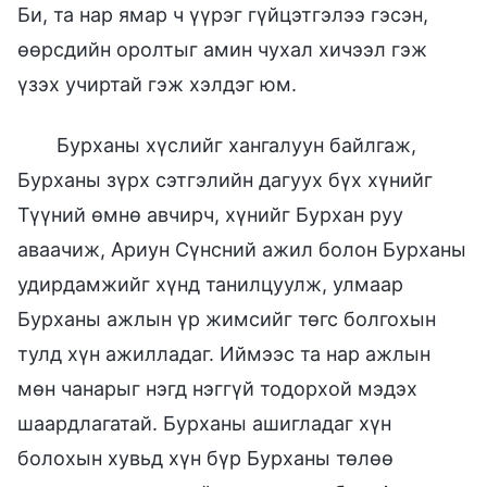
Би, та нар ямар ч үүрэг гүйцэтгэлээ гэсэн,
өөрсдийн оролтыг амин чухал хичээл гэж
үзэх учиртай гэж хэлдэг юм.
Бурханы хүслийг хангалуун байлгаж,
Бурханы зүрх сэтгэлийн дагуух бүх хүнийг
Түүний өмнө авчирч, хүнийг Бурхан руу
аваачиж, Ариун Сүнсний ажил болон Бурханы
удирдамжийг хүнд танилцуулж, улмаар
Бурханы ажлын үр жимсийг төгс болгохын
тулд хүн ажилладаг. Иймээс та нар ажлын
мөн чанарыг нэгд нэггүй тодорхой мэдэх
шаардлагатай. Бурханы ашигладаг хүн
болохын хувьд хүн бүр Бурханы төлөө