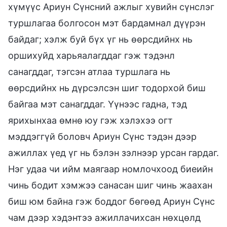
хүмүүс Ариун Сүнсний ажлыг хувийн сүнслэг
туршлагаа болгосон мэт бардамнал дүүрэн
байдаг; хэлж буй бүх үг нь өөрсдийнх нь
оршихуйд харьяалагддаг гэж тэдэнл
санагддаг, тэгсэн атлаа туршлага нь
өөрсдийнх нь дүрсэлсэн шиг тодорхой биш
байгаа мэт санагддаг. Үүнээс гадна, тэд
ярихынхаа өмнө юу гэж хэлэхээ огт
мэддэггүй боловч Ариун Сүнс тэдэн дээр
ажиллах үед үг нь бэлэн зэлнээр урсан гардаг.
Нэг удаа чи ийм маягаар номлочхоод биеийн
чинь бодит хэмжээ санасан шиг чинь жаахан
биш юм байна гэж боддог бөгөөд Ариун Сүнс
чам дээр хэдэнтээ ажиллачихсан нөхцөлд