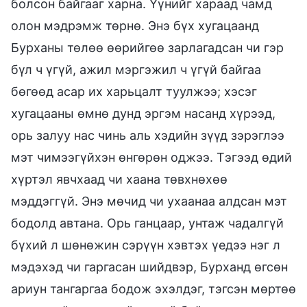
болсон байгааг харна. Үүнийг хараад чамд
олон мэдрэмж төрнө. Энэ бүх хугацаанд
Бурханы төлөө өөрийгөө зарлагадсан чи гэр
бүл ч үгүй, ажил мэргэжил ч үгүй байгаа
бөгөөд асар их харьцалт туулжээ; хэсэг
хугацааны өмнө дунд эргэм насанд хүрээд,
орь залуу нас чинь аль хэдийн зүүд зэрэглээ
мэт чимээгүйхэн өнгөрөн оджээ. Тэгээд өдий
хүртэл явчхаад чи хаана төвхнөхөө
мэддэггүй. Энэ мөчид чи ухаанаа алдсан мэт
бодолд автана. Орь ганцаар, унтаж чадалгүй
бүхий л шөнөжин сэрүүн хэвтэх үедээ нэг л
мэдэхэд чи гаргасан шийдвэр, Бурханд өгсөн
ариун тангаргаа бодож эхэлдэг, тэгсэн мөртөө