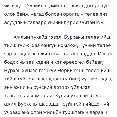
чиглэдэг. Үүнийг төдийлөн сонирхдоггүй хүн
олон байж магад боловч оролтын төлөө энэ
асуудлын талаарх үнэнийг ярих зүйтэй юм.
Ажлын тухайд гэвэл, Бурханы төлөө ийш
тийш гүйж, хаа сайгүй номлож, Түүний төлөө
зарлагадах нь ажил юм гэж хүн боддог. Ингэж
бодох нь зөв хэдий ч хэт өрөөсгөл байдаг;
Бурхан хүнээс гагцхүү Өөрийнх нь төлөө ийш
тийш гүй гэж шаарддаг юм биш; үүнээс гадна,
энэ ажил нь сүнсний доторх үйлчлэл,
хангалттай хамаатай. Хүний ухан ойлгодог
ажил Бурханы шаарддаг зүйлтэй нийцдэггүй
учраас энэ олон жилийн туршлагын дараа ч