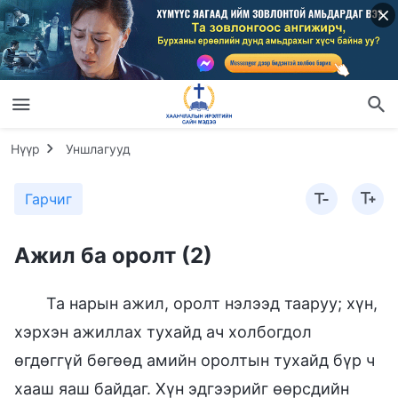
Нүүр
Уншлагууд
Гарчиг
Ажил ба оролт (2)
Та нарын ажил, оролт нэлээд тааруу; хүн,
хэрхэн ажиллах тухайд ач холбогдол
өгдөггүй бөгөөд амийн оролтын тухайд бүр ч
хааш яаш байдаг. Хүн эдгээрийг өөрсдийн