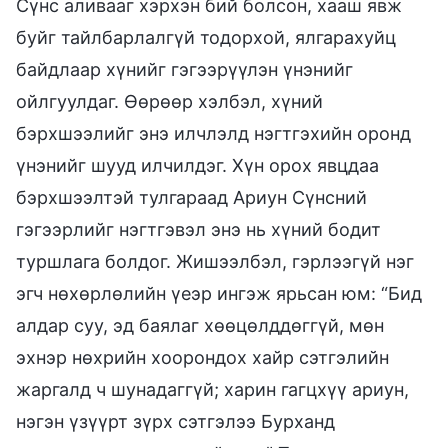
Сүнс аливааг хэрхэн бий болсон, хааш явж
буйг тайлбарлалгүй тодорхой, ялгарахуйц
байдлаар хүнийг гэгээрүүлэн үнэнийг
ойлгуулдаг. Өөрөөр хэлбэл, хүний
бэрхшээлийг энэ илчлэлд нэгтгэхийн оронд
үнэнийг шууд илчилдэг. Хүн орох явцдаа
бэрхшээлтэй тулгараад Ариун Сүнсний
гэгээрлийг нэгтгэвэл энэ нь хүний бодит
туршлага болдог. Жишээлбэл, гэрлээгүй нэг
эгч нөхөрлөлийн үеэр ингэж ярьсан юм: “Бид
алдар суу, эд баялаг хөөцөлддөггүй, мөн
эхнэр нөхрийн хоорондох хайр сэтгэлийн
жаргалд ч шунадаггүй; харин гагцхүү ариун,
нэгэн үзүүрт зүрх сэтгэлээ Бурханд