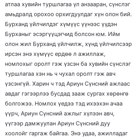
атлаа хувийн туршлагаа үл анзааран, сүнслэг
амьдралд орохоо орхигдуулдаг хүн олон бий.
Бурханд үйлчилдэг хүмүүс үүнээс үүдэн
Бурханыг эсэргүүцэгчид болсон юм. Ийм
олон жил Бурханд үйлчилж, хүнд үйлчилсээр
ирсэн энэ хүмүүс ердөө л ажиллаж,
номлохыг оролт гэж үзсэн ба хувийн сүнслэг
туршлагаа хэн нь ч чухал оролт гэж авч
үзсэнгүй. Харин ч тэд Ариун Сүнсний ажлаас
авдаг гэгээрлээ бусдад зааж сургах хөрөнгө
болгожээ. Номлох үедээ тэд ихээхэн ачаа
үүрч, Ариун Сүнсний ажлыг хүлээн авч,
үүгээр дамжуулан Ариун Сүнсний дуу
хоолойг гаргаж байгаа. Энэ удаа, ажилладаг