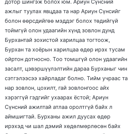
дотор шингэж болох юм. Ариун Сүнсний
ажлыг туулах явцдаа та нар Ариун Сүнсийг
болон өөрсдийгөө мэддэг болох төдийгүй
тоймгүй олон удаагийн хүнд зовлон дунд
Бурхантай зохистой харилцаа тогтоож,
Бурхан та хоёрын харилцаа өдөр ирэх тусам
ойртон дотносно. Тоо томшгүй олон удаагийн
засалт, цэвэршүүлэлтийн дараа Бурханыг чин
сэтгэлээсээ хайрладаг болно. Тийм учраас та
нар зовлон, цохилт, гай зовлонгоос айх
хэрэггүй гэдгийг ухаарах ёстой; Ариун
Сүнсний ажилтай атлаа оролтгүй байх л
аймшигтай. Бурханы ажил дуусах өдөр
ирэхэд чи шал дэмий хөдөлмөрлөсөн байх