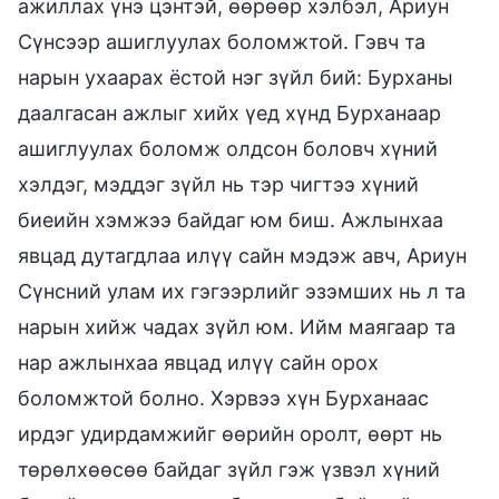
ажиллах үнэ цэнтэй, өөрөөр хэлбэл, Ариун
Сүнсээр ашиглуулах боломжтой. Гэвч та
нарын ухаарах ёстой нэг зүйл бий: Бурханы
даалгасан ажлыг хийх үед хүнд Бурханаар
ашиглуулах боломж олдсон боловч хүний
хэлдэг, мэддэг зүйл нь тэр чигтээ хүний
биеийн хэмжээ байдаг юм биш. Ажлынхаа
явцад дутагдлаа илүү сайн мэдэж авч, Ариун
Сүнсний улам их гэгээрлийг эзэмших нь л та
нарын хийж чадах зүйл юм. Ийм маягаар та
нар ажлынхаа явцад илүү сайн орох
боломжтой болно. Хэрвээ хүн Бурханаас
ирдэг удирдамжийг өөрийн оролт, өөрт нь
төрөлхөөсөө байдаг зүйл гэж үзвэл хүний