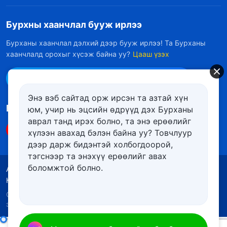
Бурхны хаанчлал бууж ирлээ
Бурханы хаанчлал дэлхий дээр бууж ирлээ! Та Бурханы
хаанчлалд орохыг хүсэж байна уу?
Цааш үзэх
Messenger дээр бидэнтэй холбоо барих
Энэ вэб сайтад орж ирсэн та азтай хүн
Биднийг дагах
юм, учир нь эцсийн өдрүүд дэх Бурханы
аврал танд ирэх болно, та энэ ерѳѳлийг
хүлээн авахад бэлэн байна уу? Товчлуур
дээр дарж бидэнтэй холбогдоорой,
тэгснээр та энэхүү ерѳѳлийг авах
боломжтой болно.
Ашиглалтын нөхцөлүүд
Нууцлалын бодлого
Кредит
Күүкийн бодлого
Copyright © 2026
Төгс Хүчит Бурханы Чуулган
. Бүх
эрх хуулиар хамгаалагдсан.