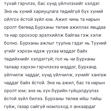
тухай гэрчлэх, бас хүнд үйлчлэхийг хэлдэг.
Энэ нь хүний хариуцлага төдийгүй бүх хүний
ойлгох ёстой зүйл юм. Ажил чинь та нарын
оролт бөгөөд Бурханы төлөө ажиллах явцдаа
та нар орохоор эрэлхийлж байгаа гэж хэлж
болно. Бурханы ажлыг туулна гэдэг нь Түүний
үгийг хэрхэн идэж уухаа мэддэг байх
төдийхнийг хэлдэггүй; гол нь чи Бурханы
талаар хэрхэн гэрчлэхээ мэддэг, Бурханд
үйлчилж чаддаг, хүнд үйлчилж, хүнийг хангаж
чаддаг байх ёстой. Энэ нь ажил, бас та нарын
оролт юм; энэ нь хүн бүрийн гүйцэлдүүлэх
ёстой зүйл билээ. Бурханы төлөө ийш тийш
гүйж, газар сайгүй номлоход л анхаардаг