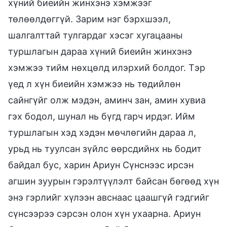
хүний биеийн жинхэнэ хэмжээг
төлөөлдөггүй. Зарим нэг бэрхшээл,
шалгалттай тулгардаг хэсэг хугацааны
туршлагын дараа хүний биеийн жинхэнэ
хэмжээ тийм нөхцөлд илэрхий болдог. Тэр
үед л хүн биеийн хэмжээ нь төдийлөн
сайнгүйг олж мэдэн, аминч зан, амин хувиа
гэх бодол, шунал нь бүгд гарч ирдэг. Ийм
туршлагын хэд хэдэн мөчлөгийн дараа л,
урьд нь туулсан зүйлс өөрсдийнх нь бодит
байдал бус, харин Ариун Сүнснээс ирсэн
агшин зуурын гэрэлтүүлэлт байсан бөгөөд хүн
энэ гэрлийг хүлээн авснаас цаашгүй гэдгийг
сүнсээрээ сэрсэн олон хүн ухаарна. Ариун