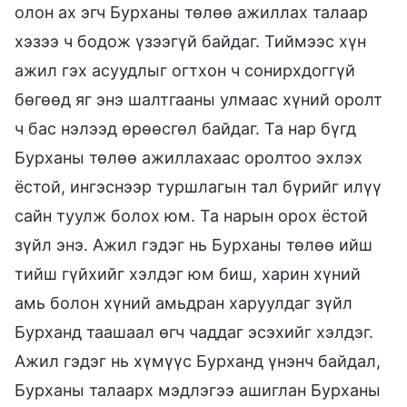
олон ах эгч Бурханы төлөө ажиллах талаар
хэзээ ч бодож үзээгүй байдаг. Тиймээс хүн
ажил гэх асуудлыг огтхон ч сонирхдоггүй
бөгөөд яг энэ шалтгааны улмаас хүний оролт
ч бас нэлээд өрөөсгөл байдаг. Та нар бүгд
Бурханы төлөө ажиллахаас оролтоо эхлэх
ёстой, ингэснээр туршлагын тал бүрийг илүү
сайн туулж болох юм. Та нарын орох ёстой
зүйл энэ. Ажил гэдэг нь Бурханы төлөө ийш
тийш гүйхийг хэлдэг юм биш, харин хүний
амь болон хүний амьдран харуулдаг зүйл
Бурханд таашаал өгч чаддаг эсэхийг хэлдэг.
Ажил гэдэг нь хүмүүс Бурханд үнэнч байдал,
Бурханы талаарх мэдлэгээ ашиглан Бурханы