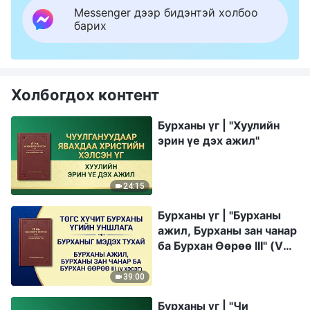
Messenger дээр бидэнтэй холбоо
барих
Холбогдох контент
Бурханы үг | "Хуулийн
эрин үе дэх ажил"
24:15
Бурханы үг | "Бурханы
ажил, Бурханы зан чанар
ба Бурхан Өөрөө III" (Ⅴ
хэсэг)
39:00
Бурханы үг | "Чи