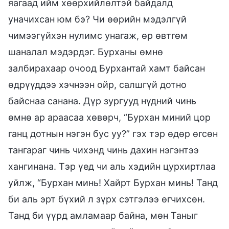
яагаад ийм хөөрхийлөлтэй байдалд
уначихсан юм бэ? Чи өөрийн мэдэлгүй
чимээгүйхэн нулимс унагаж, өр өвтгөм
шаналал мэдэрдэг. Бурханы өмнө
залбирахаар очоод Бурхантай хамт байсан
өдрүүддээ хэчнээн ойр, салшгүй дотно
байснаа санана. Дүр зургууд нүдний чинь
өмнө ар араасаа хөвөрч, “Бурхан миний цор
ганц дотнын нэгэн бус уу?” гэх тэр өдөр өгсөн
тангараг чинь чихэнд чинь дахин нэгэнтээ
хангинана. Тэр үед чи аль хэдийн цурхиртлаа
уйлж, “Бурхан минь! Хайрт Бурхан минь! Танд
би аль эрт бүхий л зүрх сэтгэлээ өгчихсөн.
Танд би үүрд амламаар байна, мөн Таныг