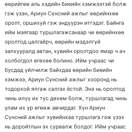
өөрийгөө аль хэдийн биеийн хэмжээтэй болж
гэж үзэн, Ариун Сүнсний ажлыг өөрийнхөө
оролт, оршихуй гэж эндүүрэн итгэдэг. Байнга
ийм маягаар туршлагажсанаар чи өөрийнхөө
оролтод цалгайрч, өөрийн мэдэлгүй
залхууралд автан, хувийн оролтдоо ямар ч ач
холбогдол өгөхөө болино. Ийм учраас чи
бусдад үйлчилж байхдаа өөрийн биеийн
хэмжээ, Ариун Сүнсний ажлыг хооронд нь
тодорхой ялгаж салгах ёстой. Энэ нь оролтод
чинь илүү их тус дөхөм болж, туршлагад чинь
улам их үр өгөөж авчирдаг. Хүн Ариун
Сүнсний ажлыг хувийнхаа туршлага гэж үзэх
нь доройтлын эх сурвалж болдог. Ийм учраас