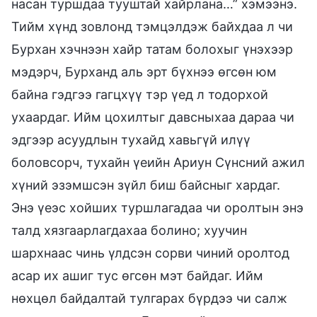
насан туршдаа тууштай хайрлана…” хэмээнэ.
Тийм хүнд зовлонд тэмцэлдэж байхдаа л чи
Бурхан хэчнээн хайр татам болохыг үнэхээр
мэдэрч, Бурханд аль эрт бүхнээ өгсөн юм
байна гэдгээ гагцхүү тэр үед л тодорхой
ухаардаг. Ийм цохилтыг давсныхаа дараа чи
эдгээр асуудлын тухайд хавьгүй илүү
боловсорч, тухайн үеийн Ариун Сүнсний ажил
хүний эзэмшсэн зүйл биш байсныг хардаг.
Энэ үеэс хойших туршлагадаа чи оролтын энэ
талд хязгаарлагдахаа болино; хуучин
шархнаас чинь үлдсэн сорви чиний оролтод
асар их ашиг тус өгсөн мэт байдаг. Ийм
нөхцөл байдалтай тулгарах бүрдээ чи салж