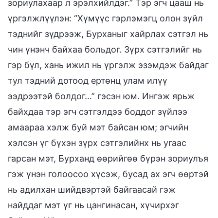
зориулахаар л эрэлхийлдэг.” Тэр эгч цааш нь
үргэлжлүүлэн: “Хүмүүс гэрлэмэгц олон зүйл
тэднийг зүдрээж, Бурханыг хайрлах сэтгэл нь
чин үнэнч байхаа больдог. Зүрх сэтгэлийг нь
гэр бүл, хань ижил нь үргэлж эзэмдэж байдаг
тул тэдний дотоод ертөнц улам илүү
ээдрээтэй болдог…” гэсэн юм. Ингэж ярьж
байхдаа тэр эгч сэтгэлдээ боддог зүйлээ
амаараа хэлж буй мэт байсан юм; эгчийн
хэлсэн үг бүхэн зүрх сэтгэлийнх нь угаас
гарсан мэт, Бурханд өөрийгөө бүрэн зориулъя
гэж үнэн голоосоо хүсэж, бусад ах эгч өөртэй
нь адилхан шийдвэртэй байгаасай гэж
найддаг мэт үг нь цангинасан, хүчирхэг