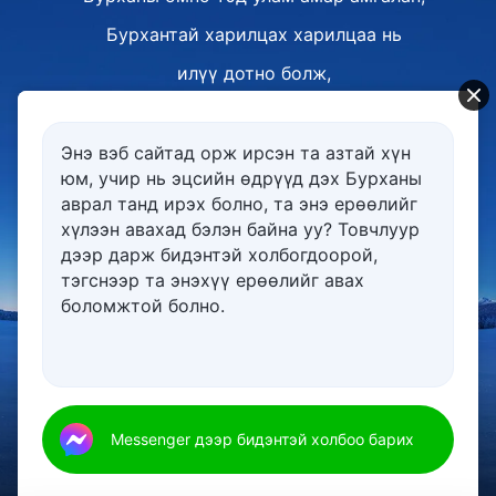
Бурхантай харилцах харилцаа нь
илүү дотно болж,
Бурханы агуу их хайр,
асар их авралыг улам сайн харж чаддаг.
Энэ вэб сайтад орж ирсэн та азтай хүн
юм, учир нь эцсийн өдрүүд дэх Бурханы
Бурханы агуу их хайр,
аврал танд ирэх болно, та энэ ерѳѳлийг
асар их авралыг улам сайн харж чаддаг.
хүлээн авахад бэлэн байна уу? Товчлуур
дээр дарж бидэнтэй холбогдоорой,
II
тэгснээр та энэхүү ерѳѳлийг авах
боломжтой болно.
Петр олон зуун удаа цэвэршүүлэлт туулж,
Иов хэд хэдэн шалгалт туулсан.
Бурханаар төгс болгуулахыг хүсэж байвал
00:00
00:00
та нар ч гэсэн олон зуун удаа
Messenger дээр бидэнтэй холбоо барих
цэвэршүүлэлт туулах ёстой;