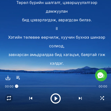
Төрөл бүрийн шалгалт, цэвэршүүлэлтээр
дамжуулан
бид цэвэрлэгдэж, аврагдсан билээ.
II
Хэтийн төлөвөө өөрчилж, хуучин бүхнээ шинээр
солиод,
завхарсан амьдралдаа бид хагацъя, баяртай гэж
хэлдэг.
Зарчмын дагуу бид ярьж, үйлдэн,
Бурханы үг биднийг засагладаг.
00:00
00:00
Бурханыг гэх хайрын маань гал дөл
бидний зүрх сэтгэл дотор ассан.
Бурханы үгийг бид түгээн, Түүний төлөө гэрчлэл