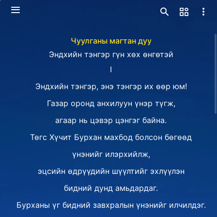
Чуулганы магтан дуу
Эндхийн тэнгэр гүн хөх өнгөтэй
I
Эндхийн тэнгэр, энэ тэнгэр их өөр юм!
Газар оронд анхилуун үнэр түгж,
агаар нь цэвэр цэнгэг байна.
Төгс Хүчит Бурхан махбод болсон бөгөөд
үнэнийг илэрхийлж,
эцсийн өдрүүдийн шүүлтийг эхлүүлэн
бидний дунд амьдардаг.
Бурханы үг бидний завхралын үнэнийг илчилдэг.