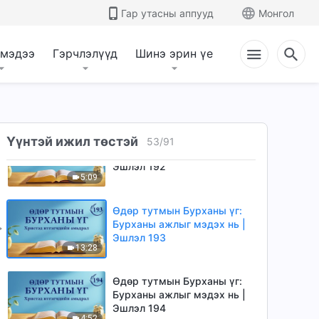
Бурханы ажлыг мэдэх нь |
Гар утасны аппууд
Монгол
Эшлэл 190
7:09
 мэдээ
Гэрчлэлүүд
Шинэ эрин үе
Өдөр тутмын Бурханы үг:
Бурханы ажлыг мэдэх нь |
Эшлэл 191
10:48
Өдөр тутмын Бурханы үг:
Үүнтэй ижил төстэй
53
/
91
Бурханы ажлыг мэдэх нь |
Эшлэл 192
5:09
Өдөр тутмын Бурханы үг:
Бурханы ажлыг мэдэх нь |
Эшлэл 193
13:28
Өдөр тутмын Бурханы үг:
Бурханы ажлыг мэдэх нь |
Эшлэл 194
4:52