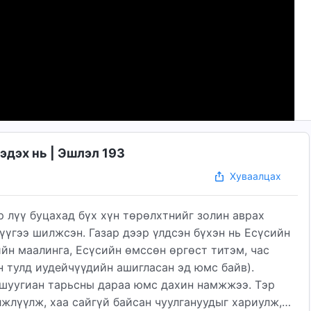
дэх нь | Эшлэл 193
Хуваалцах
р лүү буцахад бүх хүн төрөлхтнийг золин аврах
үүгээ шилжсэн. Газар дээр үлдсэн бүхэн нь Есүсийн
йн маалинга, Есүсийн өмссөн өргөст титэм, час
н тулд иудейчүүдийн ашигласан эд юмс байв).
 шуугиан тарьсны дараа юмс дахин намжжээ. Тэр
жлүүлж, хаа сайгүй байсан чуулгануудыг хариулж,