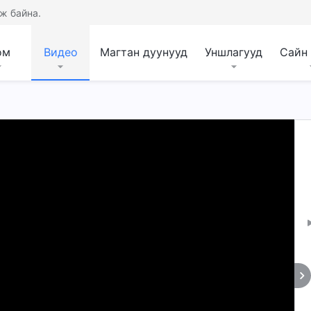
ж байна.
ом
Видео
Магтан дуунууд
Уншлагууд
Сайн