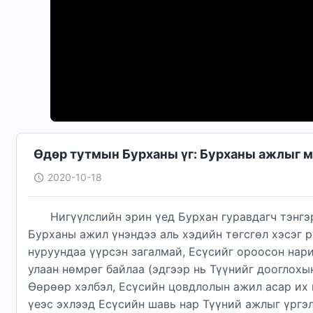
Өдөр тутмын Бурханы үг: Бурханы ажлыг мэ
2020-10-18
Нигүүлслийн эрин үед Бурхан гуравдагч тэнгэ
Бурханы ажил үнэндээ аль хэдийн төгсгөл хэсэг р
нуруундаа үүрсэн загалмай, Есүсийг ороосон нари
улаан нөмрөг байлаа (эдгээр нь Түүнийг дооглохы
Өөрөөр хэлбэл, Есүсийн цовдлолын ажил асар их
үеэс эхлээд Есүсийн шавь нар Түүний ажлыг үргэл