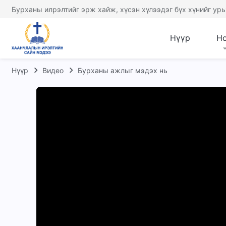
Бурханы илрэлтийг эрж хайж, хүсэн хүлээдэг бүх хүнийг урь
Нүүр
Н
Нүүр
Видео
Бурханы ажлыг мэдэх нь