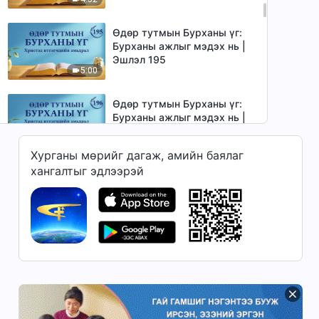
Өдөр тутмын Бурханы үг:
Бурханы ажлыг мэдэх нь |
Эшлэл 195
5:00
Өдөр тутмын Бурханы үг:
Бурханы ажлыг мэдэх нь |
Эшлэл 196
7:39
Хурганы мөрийг дагаж, амийн баялаг
хангалтыг эдлээрэй
Өдөр тутмын Бурханы үг:
Бурханы ажлыг мэдэх нь |
Эшлэл 197
15:13
Өдөр тутмын Бурханы үг:
Бурханы ажлыг мэдэх нь |
Эшлэл 198
7:16
Өдөр тутмын Бурханы үг: