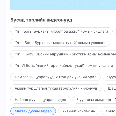
Тэр хүнээс хэдэн мянган жилийн турш нуугдс
Бурханыг илчилсэн.
Бусад төрлийн видеонууд
Тэр тодорхойгүй эрин үеийг бүрэн төгсгөдөг.
“Үг. I Боть: Бурханы илрэлт ба ажил” номын уншлага
“Үг. II Боть: Бурханыг мэдэх тухай” номын уншлага
Бүх хүн төрөлхтөн
“Үг. III Боть: Эцсийн өдрүүдийн Христийн яриа” номын у
Бурханы царайг хайхыг хүссэн ч
чадаагүй эрин үеийг Тэр төгсгөдөг.
“Үг. VI Боть: Үнэнийг эрэлхийлэх тухай” номын уншлага
Бүх хүн төрөлхтөн бүгдээрээ
Номлолын цувралууд: Итгэл дэх үнэний эрэл
Чуул
Сатанд үйлчилдэг эрин үеийг Тэр төгсгөж,
Амийн туршлагын тухай гэрчлэлийн кинонууд
Шаш
цоо шинэ эрин рүү тэднийг хөтөлдөг.
Найрал дууны цуврал видео
Чуулганы амьдрал—Я
Энэ бүхэн нь Бурханы Сүнсний оронд,
Магтан дууны видео
Үнэнийг илчлэх нь
Онцо