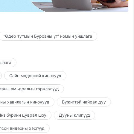
ан
“Өдөр тутмын Бурханы үг” номын уншлага
ншлага
Сайн мэдээний кинонууд
ганы амьдралын гэрчлэлүүд
ны хавчлагын кинонууд
Бүжигтэй найрал дуу
нз бүрийн цуврал шоу
Дууны клипүүд
лсон видеоны хэсгүүд