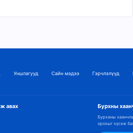
д
Уншлагууд
Сайн мэдээ
Гэрчлэлүүд
аж авах
Бурхны хаан
Бурханы хаанчла
орохыг хүсэж ба