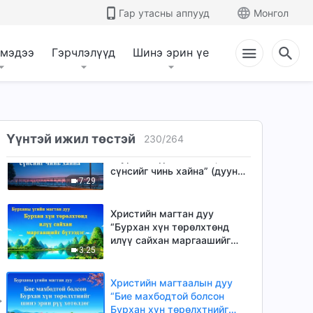
Христийн сүмийн дуу “Чи
Гар утасны аппууд
Монгол
Бурханы өмнө зүрх
сэтгэлээ тайван байлгах
3:56
ёстой” (Lyrics)
 мэдээ
Гэрчлэлүүд
Шинэ эрин үе
Христийн магтаалын дуу
“Та нар гэсгээгдэж,
шүүгдсэн учраас л
4:27
хамгаалагдсан” (үгтэй)
Үүнтэй ижил төстэй
230
/
264
Христийн магтаалын дуу
“Бурхан зүрхийг чинь,
сүнсийг чинь хайна” (дууны
7:29
үг)
Христийн магтан дуу
“Бурхан хүн төрөлхтөнд
илүү сайхан маргаашийг
3:25
бүтээдэг” (Lyrics)
Христийн магтаалын дуу
“Бие махбодтой болсон
Бурхан хүн төрөлхтнийг