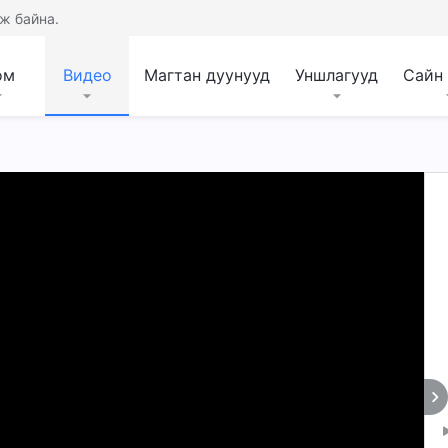
ж байна.
ом
Видео
Магтан дуунууд
Уншлагууд
Сайн