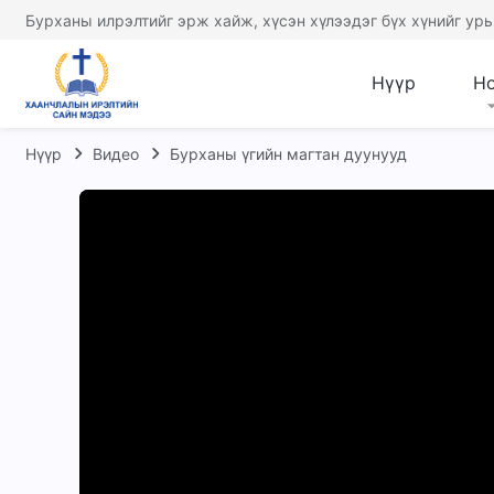
Бурханы илрэлтийг эрж хайж, хүсэн хүлээдэг бүх хүнийг урь
Нүүр
Н
Нүүр
Видео
Бурханы үгийн магтан дуунууд