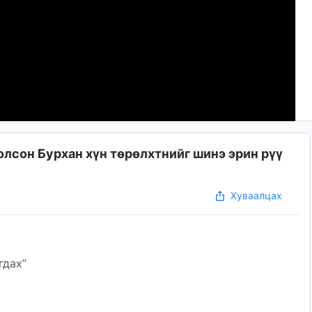
лсон Бурхан хүн төрөлхтнийг шинэ эрин рүү
Хуваалцах
гдах”