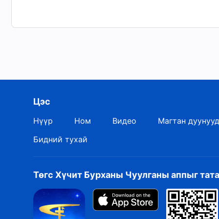
Бурханы Сүнсний оронд
бие махбодтой Бурханы ажлын үр дүн билээ.
“Хургыг дагаж шинэ дуу дуулъя” номоос
“
Үг нь махбодоор илэрсэн
” номоос
Цэс
Нүүр
Ном
Видео
Магтан дуунуу
Бидний тухай
Төгс Хүчит Бурханы Чуулганы аппыг тат