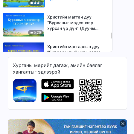
4:41
шинэ эрин рүү хөтөлдөг”
(үгтэй)
Христийн магтан дуу
“Бурханыг мэдсэнээр
хүрсэн үр дүн” (Дууны
5:20
үгтэй)
Христийн магтаалын дуу
“Бурхан хүний хувь заяаг
аль эрт шийдсэн” (Lyrics)
6:06
Хурганы мөрийг дагаж, амийн баялаг
хангалтыг эдлээрэй
Христийн магтан дуу
“Залуусын мөрдөх ёстой
зүйл” (үгтэй)
3:55
Христийн сүмийн дуу
“Бурханы өмнө зүрхээ
тайван байлгахын үр жимс”
5:44
(дууны үг)