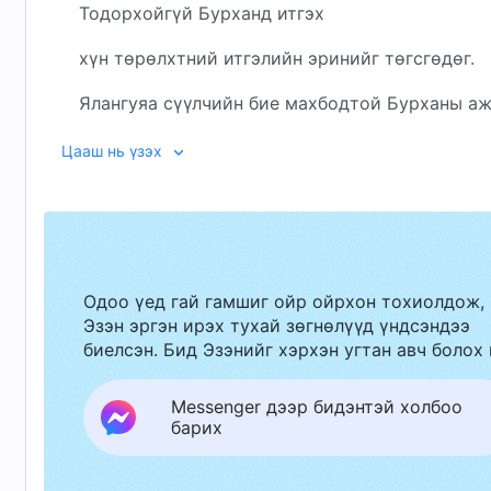
Тодорхойгүй Бурханд итгэх
хүн төрөлхтний итгэлийн эринийг төгсгөдөг.
Ялангуяа сүүлчийн бие махбодтой Бурханы а
бүх хүн төрөлхтнийг илүү бодит,
Цааш нь үзэх
жинхэнэ, таатай эрин үе рүү аваачдаг.
Тэр хууль, сургаалын эрин үеийг төгсгөөд,
хүнд жинхэнэ, энгийн, зөвт, ариун Бурханыг,
Одоо үед гай гамшиг ойр ойрхон тохиолдож,
Эзэн эргэн ирэх тухай зөгнөлүүд үндсэндээ
удирдлагын төлөвлөгөөг нээдэг Бурханыг хару
биелсэн. Бид Эзэнийг хэрхэн угтан авч болох 
Тэр хүн төрөлхтний нууц, хүрэх газрыг илчилд
Messenger дээр бидэнтэй холбоо
барих
Тэр хүн төрөлхтнийг бүтээсэн ба
удирдлагын ажлыг дуусгадаг.