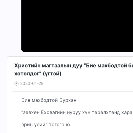
Христийн магтаалын дуу “Бие махбодтой бо
хөтөлдөг” (үгтэй)
2020-01-28
Бие махбодтой Бурхан
“зөвхөн Еховагийн нуруу хүн төрөлхтөнд хара
эрин үеийг төгсгөнө.