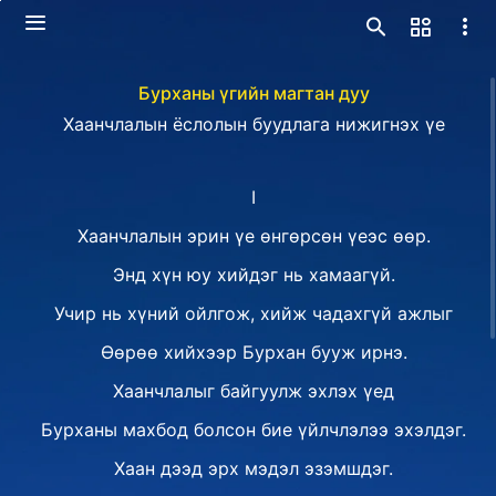
Бурханы үгийн магтан дуу
Хаанчлалын ёслолын буудлага нижигнэх үе
I
Хаанчлалын эрин үе өнгөрсөн үеэс өөр.
Энд хүн юу хийдэг нь хамаагүй.
Учир нь хүний ойлгож, хийж чадахгүй ажлыг
Өөрөө хийхээр Бурхан бууж ирнэ.
Хаанчлалыг байгуулж эхлэх үед
Бурханы махбод болсон бие үйлчлэлээ эхэлдэг.
Хаан дээд эрх мэдэл эзэмшдэг.