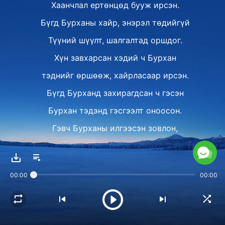
Хаанчлал ертөнцөд бууж ирсэн.
Бүгд Бурханы хайр, энэрэл төдийгүй
Түүний шүүлт, шалгалтад оршдог.
Хүн завхарсан хэдий ч Бурхан
тэднийг өршөөж, хайрласаар ирсэн.
Бүгд Бурханд захирагдсан ч гэсэн
Энэ вэб сайтад орж ирсэн та азтай хүн
юм, учир нь эцсийн өдрүүд дэх Бурханы
Бурхан тэдэнд гэсгээлт оноосон.
аврал танд ирэх болно, та энэ ерѳѳлийг
хүлээн авахад бэлэн байна уу? Товчлуур
Гэвч Бурханы илгээсэн зовлон,
дээр дарж бидэнтэй холбогдоорой,
тэгснээр та энэхүү ерѳѳлийг авах
цэвэршүүлэлт дунд байдаггүй хүн бий юу?
боломжтой болно.
Хаанчлалын ёслолын буу тасхийхэд
00:00
00:00
долоон аянга мөн нижигнэдэг,
аянга нижигнэдэг.
Messenger дээр бидэнтэй холбоо барих
Энэ нь тэнгэр, газрыг доргиож,