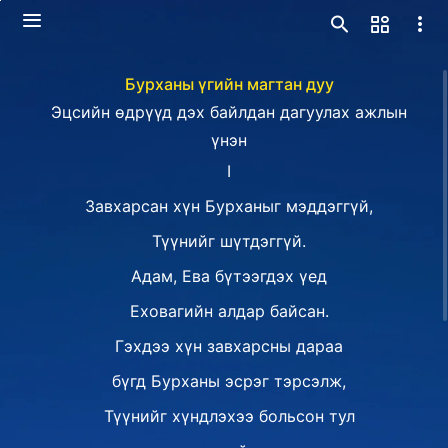
Бурханы үгийн магтан дуу
Эцсийн өдрүүд дэх байлдан дагуулах ажлын
үнэн
Ⅰ
Завхарсан хүн Бурханыг мэддэггүй,
Түүнийг шүтдэггүй.
Адам, Ева бүтээгдэх үед
Еховагийн алдар байсан.
Гэхдээ хүн завхарсны дараа
бүгд Бурханы эсрэг тэрсэлж,
Түүнийг хүндлэхээ больсон тул