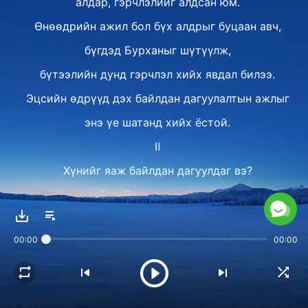
алдар, гэрчлэлийг алдсан юм.
Өнөөдрийн ажил бол бүх алдрыг буцаан авч,
бүгдэд Бурханыг шүтүүлж,
бүтээлийн дунд гэрчлэл хийх явдал билээ.
Эцсийн өдрүүд дэх байлдан дагуулалтын ажлыг
энэ үе шатанд хийх ёстой.
Ⅱ
Хүнийг яаж байлдан дагуулдаг вэ?
Шударга бус, бузар гэдгийг нь харуулж,
Бурханы зөвт байдлыг харуулахын тулд
00:00
00:00
Бурханы үгээр хүнийг үнэмшүүлж,
шүүлт, гэсгээлт, хараалаар
хүнийг байлдан дагуулж,