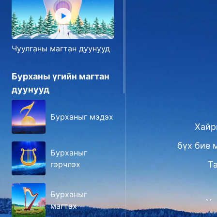
Чуулганы магтан дуунууд
Бурханы үгийн магтан
дуунууд
Бурханыг мэдэх
Хайр
бүх бие 
Бурханыг
Та
гэрчлэх
Бурханыг
Үү
магтах