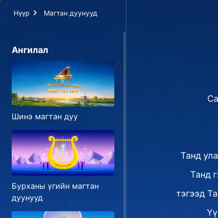
Нүүр
Магтан дуунууд
Ангилал
Са
Шинэ магтан дуу
Танд ула
Танд г
Бурханы үгийн магтан
тэгээд Та
дуунууд
Үү