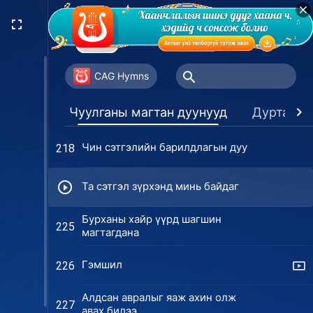
Эцэст нь би Бурханыг хайрлаж
213
чадах боллоо
Бурханы зүрх сэтгэлийг хэн
214
анхаардаг вэ?
CAG Hymns
Бурханы өмнө байнга ир
216
Чуулганы магтан дуунууд
Дуртай з
Чин сэтгэлийн барилдлагын дуу
218
Та сэтгэл зүрхэнд минь байдаг
Бурханы хайр үүрд шагшин
225
магтагдана
Гэмшил
226
Алдсан авралыг яаж ахин олж
227
авах билээ