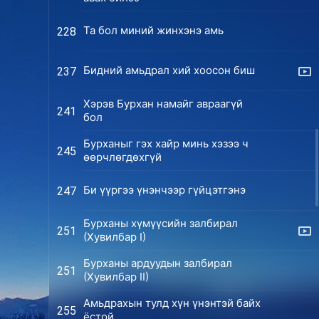
Та бол миний жинхэнэ амь
228
Бидний амьдрал хий хоосон биш
237
Хэрэв Бурхан намайг авраагүй
241
бол
Бурханыг гэх хайр минь хэзээ ч
245
өөрчлөгдөхгүй
Би үүргээ үнэнчээр гүйцэтгэнэ
247
Бурханы хүмүүсийн залбирал
251
(Хувилбар I)
Бурханы ардуудын залбирал
251
(Хувилбар II)
Амьдрахын тулд хүн үнэнтэй байх
255
ёстой