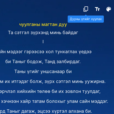
Дууны үгийг хуулах
чуулганы магтан дуу
Та сэтгэл зүрхэнд минь байдаг
Ⅰ
йн мэдээг гэрээсээ хол тунхаглах үедээ
би Таныг бодож, Танд залбирдаг.
Таны үгийг уншсанаар би
м их итгэдэг болж, зүрх сэтгэл минь уужирна.
эрчлэл хийхийн төлөө би их зовлон туулдаг,
 хэчнээн хайр татам болохыг улам сайн мэддэг.
рд Таныг дагаж, эцсээ хүртэл алхана би.