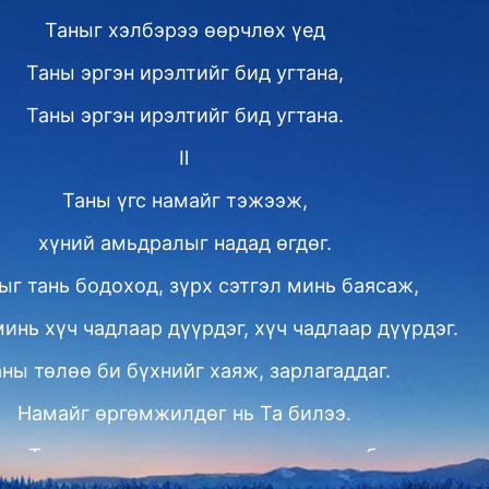
Таныг хэлбэрээ өөрчлөх үед
Таны эргэн ирэлтийг бид угтана,
Таны эргэн ирэлтийг бид угтана.
Ⅱ
Таны үгс намайг тэжээж,
хүний амьдралыг надад өгдөг.
ыг тань бодоход, зүрх сэтгэл минь баясаж,
минь хүч чадлаар дүүрдэг, хүч чадлаар дүүрдэг.
ны төлөө би бүхнийг хаяж, зарлагаддаг.
Намайг өргөмжилдөг нь Та билээ.
рд Таныг дагаж, эцсээ хүртэл алхана би.