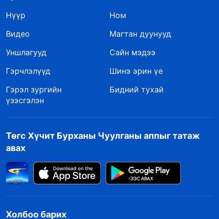
Нүүр
Ном
Видео
Магтан дуунууд
Уншлагууд
Сайн мэдээ
Гэрчлэлүүд
Шинэ эрин үе
Гэрэл зургийн
Бидний тухай
үзэсгэлэн
Төгс Хүчит Бурханы Чуулганы аппыг татаж
авах
Холбоо барих