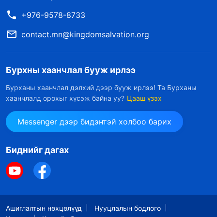
+976-9578-8733
contact.mn@kingdomsalvation.org
Бурхны хаанчлал бууж ирлээ
Бурханы хаанчлал дэлхий дээр бууж ирлээ! Та Бурханы
хаанчлалд орохыг хүсэж байна уу?
Цааш үзэх
Messenger дээр бидэнтэй холбоо барих
Биднийг дагах
Ашиглалтын нөхцөлүүд
Нууцлалын бодлого