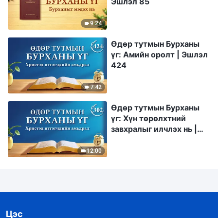
Эшлэл 85
9:24
Өдөр тутмын Бурханы
үг: Амийн оролт | Эшлэл
424
7:42
Өдөр тутмын Бурханы
үг: Хүн төрөлхтний
завхралыг илчлэх нь |
Эшлэл 302
12:00
Цэс