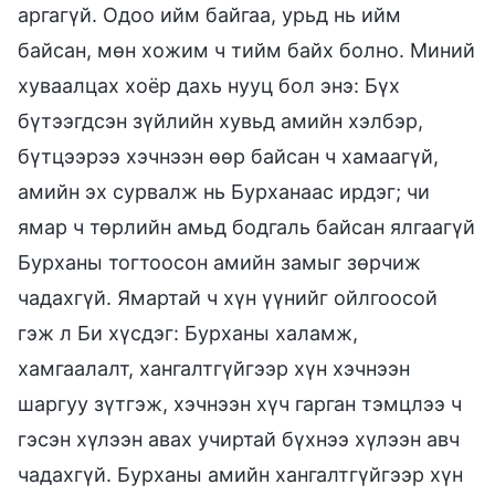
аргагүй. Одоо ийм байгаа, урьд нь ийм
байсан, мөн хожим ч тийм байх болно. Миний
хуваалцах хоёр дахь нууц бол энэ: Бүх
бүтээгдсэн зүйлийн хувьд амийн хэлбэр,
бүтцээрээ хэчнээн өөр байсан ч хамаагүй,
амийн эх сурвалж нь Бурханаас ирдэг; чи
ямар ч төрлийн амьд бодгаль байсан ялгаагүй
Бурханы тогтоосон амийн замыг зөрчиж
чадахгүй. Ямартай ч хүн үүнийг ойлгоосой
гэж л Би хүсдэг: Бурханы халамж,
хамгаалалт, хангалтгүйгээр хүн хэчнээн
шаргуу зүтгэж, хэчнээн хүч гарган тэмцлээ ч
гэсэн хүлээн авах учиртай бүхнээ хүлээн авч
чадахгүй. Бурханы амийн хангалтгүйгээр хүн