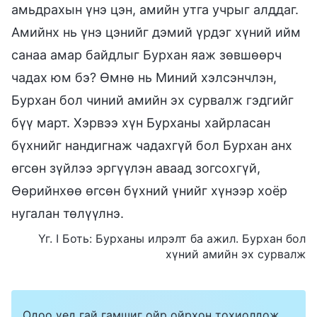
амьдрахын үнэ цэн, амийн утга учрыг алддаг.
Амийнх нь үнэ цэнийг дэмий үрдэг хүний ийм
санаа амар байдлыг Бурхан яаж зөвшөөрч
чадах юм бэ? Өмнө нь Миний хэлсэнчлэн,
Бурхан бол чиний амийн эх сурвалж гэдгийг
бүү март. Хэрвээ хүн Бурханы хайрласан
бүхнийг нандигнаж чадахгүй бол Бурхан анх
өгсөн зүйлээ эргүүлэн аваад зогсохгүй,
Өөрийнхөө өгсөн бүхний үнийг хүнээр хоёр
нугалан төлүүлнэ.
Үг. I Боть: Бурханы илрэлт ба ажил. Бурхан бол
хүний амийн эх сурвалж
Одоо үед гай гамшиг ойр ойрхон тохиолдож,