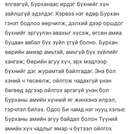
ялгаагүй, Бурханаас ирдэг бүхнийг хүн
зайлшгүй эдэлдэг. Хэрвээ нэг өдөр Бурхан
гэнэт бодлоо өөрчилж, дэлхий дээр оршдог
бүхнийг эргүүлэн авахыг хүсэж, өгсөн амиа
буцаан авбал бүх зүйл үгүй болно. Бурхан
өөрийн амиар амьтай, амьгүй бүх зүйлийг
хангаж; Өөрийн агуу хүч, эрх мэдлээр
бүхнийг дэг журамтай байлгадаг. Энэ бол
хэний ч төсөөлж, ойлгож чадахгүй үнэн
бөгөөд эдгээр ойлгох аргагүй үнэн бол
Бурханы амийн хүчний яг жинхэнэ илрэл,
гэрчлэл билээ. Одоо Би чамд нэг нууц хэлье:
Бурханы амийн агуу байдал болон Түүний
амийн хүч чадлыг ямар ч бүтээл ойлгох