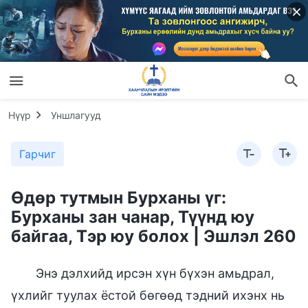
Нүүр
Уншлагууд
Гарчиг
Өдөр тутмын Бурханы үг:
Бурханы зан чанар, Түүнд юу
байгаа, Тэр юу болох | Эшлэл 260
Энэ дэлхийд ирсэн хүн бүхэн амьдрал,
үхлийг туулах ёстой бөгөөд тэдний ихэнх нь