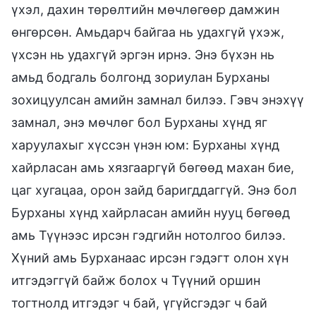
үхэл, дахин төрөлтийн мөчлөгөөр дамжин
өнгөрсөн. Амьдарч байгаа нь удахгүй үхэж,
үхсэн нь удахгүй эргэн ирнэ. Энэ бүхэн нь
амьд бодгаль болгонд зориулан Бурханы
зохицуулсан амийн замнал билээ. Гэвч энэхүү
замнал, энэ мөчлөг бол Бурханы хүнд яг
харуулахыг хүссэн үнэн юм: Бурханы хүнд
хайрласан амь хязгааргүй бөгөөд махан бие,
цаг хугацаа, орон зайд баригддаггүй. Энэ бол
Бурханы хүнд хайрласан амийн нууц бөгөөд
амь Түүнээс ирсэн гэдгийн нотолгоо билээ.
Хүний амь Бурханаас ирсэн гэдэгт олон хүн
итгэдэггүй байж болох ч Түүний оршин
тогтнолд итгэдэг ч бай, үгүйсгэдэг ч бай