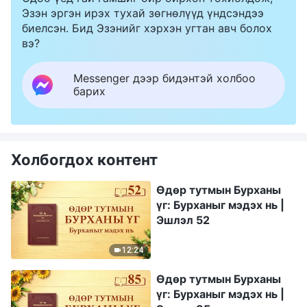
Эзэн эргэн ирэх тухай зөгнөлүүд үндсэндээ
биелсэн. Бид Эзэнийг хэрхэн угтан авч болох
вэ?
Messenger дээр бидэнтэй холбоо
барих
Холбогдох контент
Өдөр тутмын Бурханы
үг: Бурханыг мэдэх нь |
Эшлэл 52
12:24
Өдөр тутмын Бурханы
үг: Бурханыг мэдэх нь |