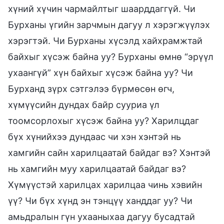
хүний хүчин чармайлтыг шаарддаггүй. Чи
Бурханы үгийн зарчмын дагуу л хэрэгжүүлэх
хэрэгтэй. Чи Бурханы хүсэлд хайхрамжтай
байхыг хүсэж байна уу? Бурханы өмнө “эрүүл
ухаангүй” хүн байхыг хүсэж байна уу? Чи
Бурханд зүрх сэтгэлээ бүрмөсөн өгч,
хүмүүсийн дундах байр сууриа үл
тоомсорлохыг хүсэж байна уу? Харилцдаг
бүх хүнийхээ дундаас чи хэн хэнтэй нь
хамгийн сайн харилцаатай байдаг вэ? Хэнтэй
нь хамгийн муу харилцаатай байдаг вэ?
Хүмүүстэй харилцах харилцаа чинь хэвийн
үү? Чи бүх хүнд эн тэнцүү ханддаг уу? Чи
амьдралын гүн ухааныхаа дагуу бусадтай