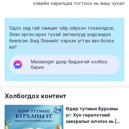
хэвийн харилцаа тогтоох нь маш чухал
Одоо үед гай гамшиг ойр ойрхон тохиолдож,
Эзэн эргэн ирэх тухай зөгнөлүүд үндсэндээ
биелсэн. Бид Эзэнийг хэрхэн угтан авч болох
вэ?
Messenger дээр бидэнтэй холбоо
барих
Холбогдох контент
Өдөр тутмын Бурханы
үг: Хүн төрөлхтний
завхралыг илчлэх нь |
Эшлэл 370