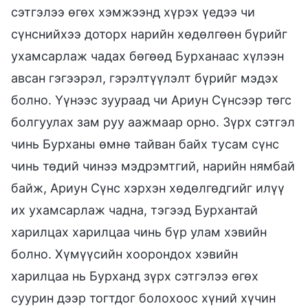
сэтгэлээ өгөх хэмжээнд хүрэх үедээ чи
сүнснийхээ доторх нарийн хөдөлгөөн бүрийг
ухамсарлаж чадах бөгөөд Бурханаас хүлээн
авсан гэгээрэл, гэрэлтүүлэлт бүрийг мэдэх
болно. Үүнээс зуураад чи Ариун Сүнсээр төгс
болгуулах зам руу аажмаар орно. Зүрх сэтгэл
чинь Бурханы өмнө тайван байх тусам сүнс
чинь төдий чинээ мэдрэмтгий, нарийн нямбай
байж, Ариун Сүнс хэрхэн хөдөлгөдгийг илүү
их ухамсарлаж чадна, тэгээд Бурхантай
харилцах харилцаа чинь бүр улам хэвийн
болно. Хүмүүсийн хоорондох хэвийн
харилцаа нь Бурханд зүрх сэтгэлээ өгөх
суурин дээр тогтдог болохоос хүний хүчин