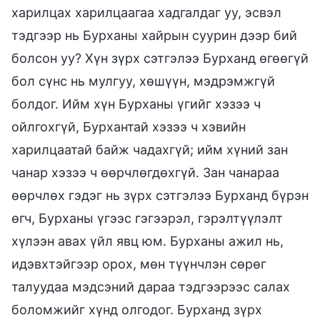
харилцах харилцаагаа хадгалдаг уу, эсвэл
тэдгээр нь Бурханы хайрын суурин дээр бий
болсон уу? Хүн зүрх сэтгэлээ Бурханд өгөөгүй
бол сүнс нь мулгуу, хөшүүн, мэдрэмжгүй
болдог. Ийм хүн Бурханы үгийг хэзээ ч
ойлгохгүй, Бурхантай хэзээ ч хэвийн
харилцаатай байж чадахгүй; ийм хүний зан
чанар хэзээ ч өөрчлөгдөхгүй. Зан чанараа
өөрчлөх гэдэг нь зүрх сэтгэлээ Бурханд бүрэн
өгч, Бурханы үгээс гэгээрэл, гэрэлтүүлэлт
хүлээн авах үйл явц юм. Бурханы ажил нь,
идэвхтэйгээр орох, мөн түүнчлэн сөрөг
талуудаа мэдсэний дараа тэдгээрээс салах
боломжийг хүнд олгодог. Бурханд зүрх