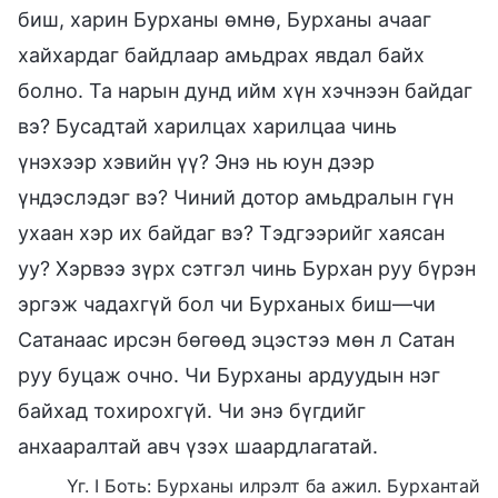
биш, харин Бурханы өмнө, Бурханы ачааг
хайхардаг байдлаар амьдрах явдал байх
болно. Та нарын дунд ийм хүн хэчнээн байдаг
вэ? Бусадтай харилцах харилцаа чинь
үнэхээр хэвийн үү? Энэ нь юун дээр
үндэслэдэг вэ? Чиний дотор амьдралын гүн
ухаан хэр их байдаг вэ? Тэдгээрийг хаясан
уу? Хэрвээ зүрх сэтгэл чинь Бурхан руу бүрэн
эргэж чадахгүй бол чи Бурханых биш—чи
Сатанаас ирсэн бөгөөд эцэстээ мөн л Сатан
руу буцаж очно. Чи Бурханы ардуудын нэг
байхад тохирохгүй. Чи энэ бүгдийг
анхааралтай авч үзэх шаардлагатай.
Үг. I Боть: Бурханы илрэлт ба ажил. Бурхантай