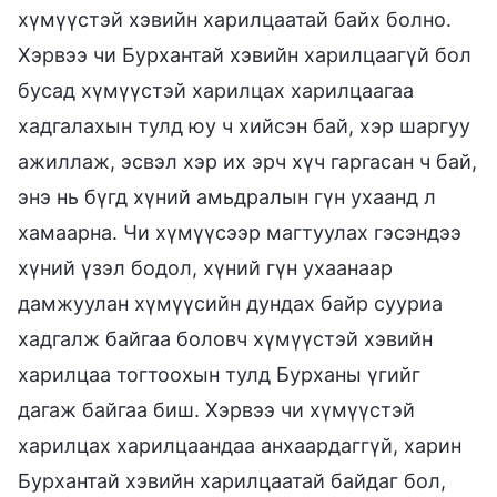
хүмүүстэй хэвийн харилцаатай байх болно.
Хэрвээ чи Бурхантай хэвийн харилцаагүй бол
бусад хүмүүстэй харилцах харилцаагаа
хадгалахын тулд юу ч хийсэн бай, хэр шаргуу
ажиллаж, эсвэл хэр их эрч хүч гаргасан ч бай,
энэ нь бүгд хүний амьдралын гүн ухаанд л
хамаарна. Чи хүмүүсээр магтуулах гэсэндээ
хүний үзэл бодол, хүний гүн ухаанаар
дамжуулан хүмүүсийн дундах байр сууриа
хадгалж байгаа боловч хүмүүстэй хэвийн
харилцаа тогтоохын тулд Бурханы үгийг
дагаж байгаа биш. Хэрвээ чи хүмүүстэй
харилцах харилцаандаа анхаардаггүй, харин
Бурхантай хэвийн харилцаатай байдаг бол,