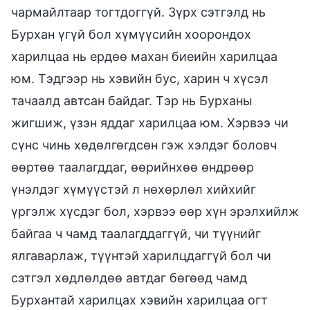
чармайлтаар тогтдоггүй. Зүрх сэтгэлд нь
Бурхан үгүй бол хүмүүсийн хоорондох
харилцаа нь ердөө махан биеийн харилцаа
юм. Тэдгээр нь хэвийн бус, харин ч хүсэл
тачаалд автсан байдаг. Тэр нь Бурханы
жигшиж, үзэн яддаг харилцаа юм. Хэрвээ чи
сүнс чинь хөдөлгөгдсөн гэж хэлдэг боловч
өөртөө таалагддаг, өөрийнхөө өндрөөр
үнэлдэг хүмүүстэй л нөхөрлөл хийхийг
үргэлж хүсдэг бол, хэрвээ өөр хүн эрэлхийлж
байгаа ч чамд таалагддаггүй, чи түүнийг
ялгаварлаж, түүнтэй харилцдаггүй бол чи
сэтгэл хөдлөлдөө автдаг бөгөөд чамд
Бурхантай харилцах хэвийн харилцаа огт