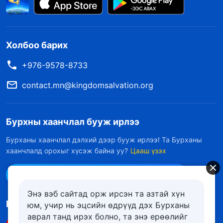
Холбоо барих
+976-9578-8733
contact.mn@kingdomsalvation.org
Бурхны хаанчлал бууж ирлээ
Бурханы хаанчлал дэлхий дээр бууж ирлээ! Та Бурханы
хаанчлалд орохыг хүсэж байна уу?
Цааш үзэх
Messenger дээр бидэнтэй холбоо барих
Энэ вэб сайтад орж ирсэн та азтай хүн
Биднийг дагах
юм, учир нь эцсийн өдрүүд дэх Бурханы
аврал танд ирэх болно, та энэ ерѳѳлийг