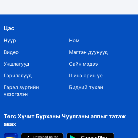
Цэс
Нүүр
Ном
Видео
Магтан дуунууд
Уншлагууд
Сайн мэдээ
Гэрчлэлүүд
Шинэ эрин үе
Гэрэл зургийн
Бидний тухай
үзэсгэлэн
Төгс Хүчит Бурханы Чуулганы аппыг татаж
авах