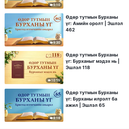
5:10
Өдөр тутмын Бурханы
үг: Амийн оролт | Эшлэл
462
9:30
Өдөр тутмын Бурханы
үг: Бурханыг мэдэх нь |
Эшлэл 118
10:56
Өдөр тутмын Бурханы
үг: Бурханы илрэлт ба
ажил | Эшлэл 65
8:18