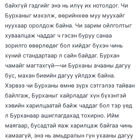
байхгүй гэдгийг энэ нь илүү их нотолдог. Чи
Бурханыг мэхэлж, өөрийнхөө муу муухайг
нуухаар оролдож байна. Чи зарим ойлголтыг
хуваалцаж чаддаг ч гэсэн буруу санаа
зорилго өвөрлөдөг бол хийдэг бүхэн чинь
хүний стандартаар л сайн байдаг. Бурхан
чамайг магтахгүй—чи Бурханы ачааны дагуу
бус, махан биеийн дагуу үйлдэж байна.
Хэрвээ чи Бурханы өмнө зүрх сэтгэлээ тайван
байлгаж, Бурханыг хайрладаг хүн бүхэнтэй
хэвийн харилцаатай байж чаддаг бол тэр үед
л Бурханаар ашиглагдахад тохирно. Ийм
маягаар, бусадтай яаж харилцаж байгаа чинь
хамаагүй, энэ нь амьдралын гүн ухааны дагуу