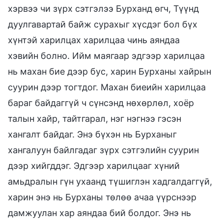
хэрвээ чи зүрх сэтгэлээ Бурханд өгч, Түүнд
дуулгавартай байж сурахыг хүсдэг бол бүх
хүнтэй харилцах харилцаа чинь аяндаа
хэвийн болно. Ийм маягаар эдгээр харилцаа
нь махан бие дээр бус, харин Бурханы хайрын
суурин дээр тогтдог. Махан биеийн харилцаа
бараг байдаггүй ч сүнсэнд нөхөрлөл, хоёр
талын хайр, тайтгарал, нэг нэгнээ гэсэн
хангалт байдаг. Энэ бүхэн нь Бурханыг
хангалуун байлгадаг зүрх сэтгэлийн суурин
дээр хийгддэг. Эдгээр харилцааг хүний
амьдралын гүн ухаанд түшиглэн хадгалдаггүй,
харин энэ нь Бурханы төлөө ачаа үүрснээр
дамжуулан хар аяндаа бий болдог. Энэ нь