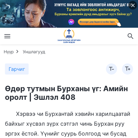
Нүүр
Уншлагууд
Гарчиг
Өдөр тутмын Бурханы үг: Амийн
оролт | Эшлэл 408
Хэрвээ чи Бурхантай хэвийн харилцаатай
байхыг хүсвэл зүрх сэтгэл чинь Бурхан руу
эргэх ёстой. Үүнийг суурь болгоод чи бусад