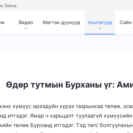
ж байна.
ом
Видео
Магтан дуунууд
Уншлагууд
Сайн
л
Өдөр тутмын Бурханы үг: Ами
хэнх хүмүүс ирээдүйн хүрэх газрынхаа төлөө, эсв
нд итгэдэг. Ямар ч харьцалт туулаагүй хүмүүсийн
хийн төлөө Бурханд итгэдэг. Тэд төгс болгуулахы