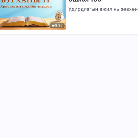
Удирдлагын ажил нь зөвхөн
хэлбэл энэ нь хүн төрөлхт
гэсэн...
8:39