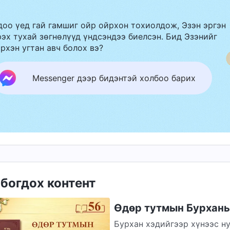
доо үед гай гамшиг ойр ойрхон тохиолдож, Эзэн эргэн
эх тухай зөгнөлүүд үндсэндээ биелсэн. Бид Эзэнийг
рхэн угтан авч болох вэ?
Messenger дээр бидэнтэй холбоо барих
богдох контент
Өдөр тутмын Бурханы 
Бурхан хэдийгээр хүнээс ну