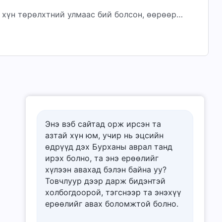
 хүн төрөлхтний улмаас бий болсон, өөрөөр
ний оршин тогтнолоос л болж бий болсон
Энэ вэб сайтад орж ирсэн та
азтай хүн юм, учир нь эцсийн
өдрүүд дэх Бурханы аврал танд
ирэх болно, та энэ ерѳѳлийг
хүлээн авахад бэлэн байна уу?
Товчлуур дээр дарж бидэнтэй
холбогдоорой, тэгснээр та энэхүү
ерѳѳлийг авах боломжтой болно.