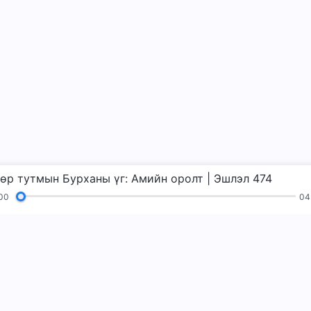
өр тутмын Бурханы үг: Амийн оролт | Эшлэл 474
00
04
д
Уншлагууд
Сайн мэдээ
Гэрчлэлүүд