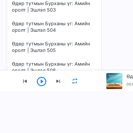
Өдөр тутмын Бурханы үг: Амийн
оролт | Эшлэл 503
Өдөр тутмын Бурханы үг: Амийн
оролт | Эшлэл 504
Өдөр тутмын Бурханы үг: Амийн
оролт | Эшлэл 505
Өдөр тутмын Бурханы үг: Амийн
оролт | Эшлэл 506
Өд
Өдөр тутмын Бурханы үг: Амийн
00:
оролт | Эшлэл 507
Цэс
Өдөр тутмын Бурханы үг: Амийн
оролт | Эшлэл 508
Нүүр
Ном
Видео
Магтан дуунуу
Өдөр тутмын Бурханы үг: Амийн
Бидний тухай
оролт | Эшлэл 509