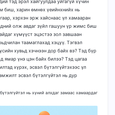
дий тэд эрэл хайгуулдаа уйгагүй хүчин
ам биш, харин өмнөх үеийнхнийх нь
гаар, хэрхэн эрж хайснаас үл хамааран
эдний олж авдаг зүйл гашуун үр жимс биш
айдаг хүмүүст эцэстээ зол завшаан
рьдчилан таамаглахад хэцүү. Тэгвэл
сийн хувьд хэчнээн дор байх вэ? Тэд бүр
д ямар үнэ цэн байх билээ? Тэд цагаа
лтад хүрэх, эсвэл бүтэлгүйтэхээс үл
 амжилт эсвэл бүтэлгүйтэл нь дур
 бүтэлгүйтэл нь хүний алхдаг замаас хамаардаг