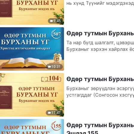
нь хүнд Түүнийг мэдэгдэхэ
хараагүй,...
9:45
Өдөр тутмын Бурханы 
Та нар бүгд шалгалт, цэвэр
Бурханыг хэрхэн хайрлах ё
Бурханд...
10:31
Өдөр тутмын Бурханы 
Бурханыг зөрүүдлэн эсэргү
устгагддаг (Сонгосон хэсгүү
11:47
Өдөр тутмын Бурханы 
Эшлэл 155