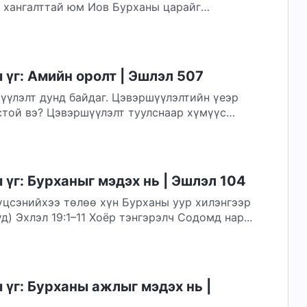
д хангалттай юм Иов Бурханы царайг
үг: Амийн оролт | Эшлэл 507
шүүлэлт дунд байдаг. Цэвэршүүлэлтийн үеэр
стой вэ? Цэвэршүүлэлт туулснаар хүмүүс
үг: Бурханыг мэдэх нь | Эшлэл 104
үцсэнийхээ төлөө хүн Бурханы уур хилэнгээр
д) Эхлэл 19:1–11 Хоёр тэнгэрэлч Содомд нар...
үг: Бурханы ажлыг мэдэх нь |