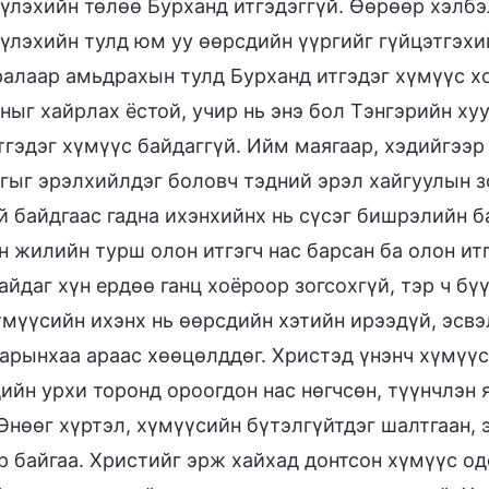
үлэхийн төлөө Бурханд итгэдэггүй. Өөрөөр хэлбэ
үлэхийн тулд юм уу өөрсдийн үүргийг гүйцэтгэхий
алаар амьдрахын тулд Бурханд итгэдэг хүмүүс хо
ныг хайрлах ёстой, учир нь энэ бол Тэнгэрийн хуу
тгэдэг хүмүүс байдаггүй. Ийм маягаар, хэдийгээр
гыг эрэлхийлдэг боловч тэдний эрэл хайгуулын з
й байдгаас гадна ихэнхийнх нь сүсэг бишрэлийн б
н жилийн турш олон итгэгч нас барсан ба олон ит
айдаг хүн ердөө ганц хоёроор зогсохгүй, тэр ч бүү 
үмүүсийн ихэнх нь өөрсдийн хэтийн ирээдүй, эсвэ
арынхаа араас хөөцөлддөг. Христэд үнэнч хүмүүс 
ийн урхи торонд ороогдон нас нөгчсөн, түүнчлэн 
 Өнөөг хүртэл, хүмүүсийн бүтэлгүйтдэг шалтгаан,
р байгаа. Христийг эрж хайхад донтсон хүмүүс од