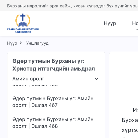
оролт | Эшлэл 462
Бурханы илрэлтийг эрж хайж, хүсэн хүлээдэг бүх хүнийг урь
Өдөр тутмын Бурханы үг: Амийн
оролт | Эшлэл 463
Нүүр
Н
Өдөр тутмын Бурханы үг: Амийн
оролт | Эшлэл 464
Нүүр
Уншлагууд
Өдөр тутмын Бурханы үг: Амийн
Өдөр тутмын Бурханы үг:
оролт | Эшлэл 465
Христэд итгэгчдийн амьдрал
Өдөр тутмын Бурханы үг: Амийн
Амийн оролт
оролт | Эшлэл 466
члэх нь
Амийн оролт
Хүрэх газар ба төгсгө
Өдөр тутмын Бурханы үг: Амийн
оролт | Эшлэл 467
И
Өдөр тутмын Бурханы үг: Амийн
Бурха
оролт | Эшлэл 468
хүртэ