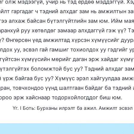
г олж мэдээгүй, учир нь тэд ердөө мэддэггүй. Хэ
йлт гаргадаг ч тэдний алхдаг зам нь амжилтын з
тээ алхаж байсан бүтэлгүйтлийн зам юм. Ийм мая
аранхуй руу хөтөлдөг замаар алхдаггүй гэж үү? Т
ү? Өнгөрсөн үед амжилтад хүрсэн хүмүүсийг дуур
лдох уу, эсвэл гай гамшиг тохиолдох уу гэдгийг у
гүйтсэн хүмүүсийн мөрийг даган эрж хайдаг хүмүү
бүтэлгүйтэх боломжтой бус уу? Тэдний алхдаг зам
 үрж байгаа бус уу? Хүмүүс эрэл хайгуулдаа амжи
ран, товчхондоо үүнд шалтгаан байдаг ба тэдний
ороо эрж хайснаар тодорхойлогддог биш юм.
Үг. I Боть: Бурханы илрэлт ба ажил. Амжилт эсвэл