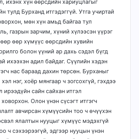
л, ихэнх хүн өөрсдийн хариуцлагыг
н тулд Бурханд итгэдэггүй. Утга учиртай
ворхон, мөн хүн амьд байгаа тул
ль, газрын зарчим, хүний хүлээсэн үүрэг
 өөр өөр хүмүүс өөрсдийн хувийн
орилго болон үүний ар дахь сэдэл бүгд
ай ихээхэн адил байдаг. Сүүлийн хэдэн
гэгч нас бараад дахин төрсөн. Бурханыг
хэл нэг, хоёр мянгаар ч зогсохгүй, гэхдээ
л ирээдүйн сайн сайхан итгэл
ховорхон. Олон үнэн сүсэгт итгэгч
ялалт авчирсан хүмүүсийн тоо ч өчүүхэн
 эсвэл ялалтын нууцыг хүмүүс мэдэхгүй
оо ч сэхээрээгүй, эдгээр нууцын үнэн