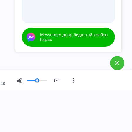
Messenger дээр бидэнтэй холбоо
барих
:40
Шинэ эрин үе
Гэрэл зургийн үзэсгэлэн