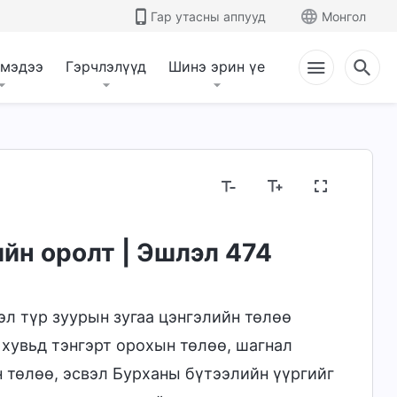
Гар утасны аппууд
Монгол
 мэдээ
Гэрчлэлүүд
Шинэ эрин үе
йн оролт | Эшлэл 474
эл түр зуурын зугаа цэнгэлийн төлөө
 хувьд тэнгэрт орохын төлөө, шагнал
н төлөө, эсвэл Бурханы бүтээлийн үүргийг