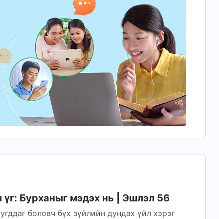
үг: Бурханыг мэдэх нь | Эшлэл 56
угддаг боловч бүх зүйлийн дундах үйл хэрэг