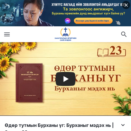
Өдөр тутмын Бурханы үг: Бурханыг мэдэх нь |