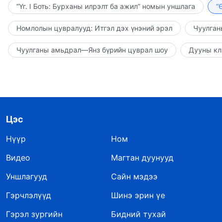
“Үг. I Боть: Бурханы илрэлт ба ажил” номын уншлага
“
Номлолын цувралууд: Итгэл дэх үнэний эрэл
Чуулган
Чуулганы амьдрал—Янз бүрийн цуврал шоу
Дууны кл
Цэс
Нүүр
Ном
Видео
Магтан дуунууд
Уншлагууд
Сайн мэдээ
Гэрчлэлүүд
Шинэ эрин үе
Гэрэл зургийн
Бидний тухай