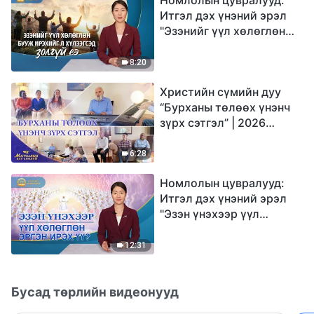
Итгэл дэх үнэний эрэл
"Эзэнийг үүл хөлөглөн
бууж ирэхийг л
хүлээгсэд золгүй еэ"
8:20
Христийн сүмийн дуу
“Бурханы төлөөх үнэнч
зүрх сэтгэл” | 2026
Магтаалын дуу хоолой
6:28
Номлолын цувралууд:
Итгэл дэх үнэний эрэл
"Эзэн үнэхээр үүл
хөлөглөн эргэн ирэх үү?"
12:31
Бусад төрлийн видеонууд