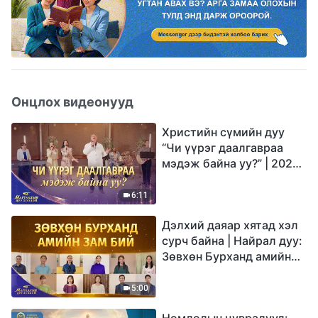
Онцлох видеонууд
Христийн сүмийн дуу
“Чи үүрэг даалгавраа
мэдэж байна уу?” | 2026
Магтаалын дуу хоолой
6:11
Дэлхий даяар хятад хэл
сурч байна | Найрал дуу:
Зөвхөн Бурханд амийн
зам бий | 2026
Магтаалын дуу хоолой
5:00
Номлолын цувралууд: