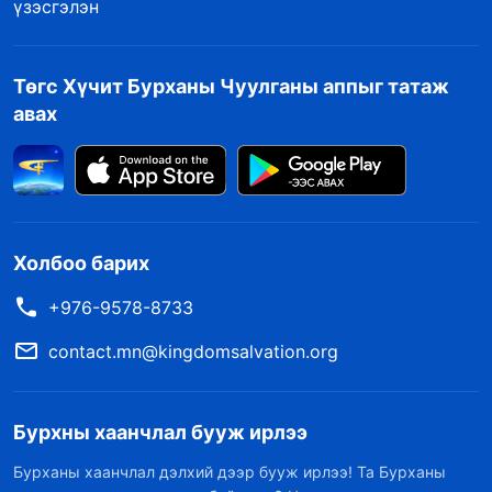
үзэсгэлэн
Төгс Хүчит Бурханы Чуулганы аппыг татаж
авах
Холбоо барих
+976-9578-8733
contact.mn@kingdomsalvation.org
Бурхны хаанчлал бууж ирлээ
Бурханы хаанчлал дэлхий дээр бууж ирлээ! Та Бурханы