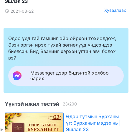
Эшлэл 23
Хуваалцах
2021-03-22
Одоо үед гай гамшиг ойр ойрхон тохиолдож,
Эзэн эргэн ирэх тухай зөгнөлүүд үндсэндээ
биелсэн. Бид Эзэнийг хэрхэн угтан авч болох
вэ?
Messenger дээр бидэнтэй холбоо
барих
Үүнтэй ижил төстэй
23
/
200
Өдөр тутмын Бурханы
үг: Бурханыг мэдэх нь |
Эшлэл 23