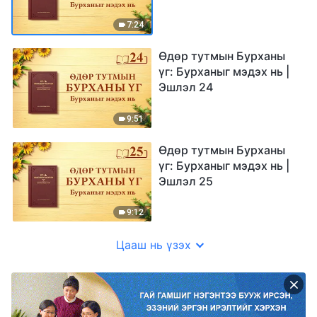
7:24
Өдөр тутмын Бурханы
үг: Бурханыг мэдэх нь |
Эшлэл 24
9:51
Өдөр тутмын Бурханы
үг: Бурханыг мэдэх нь |
Эшлэл 25
9:12
Цааш нь үзэх