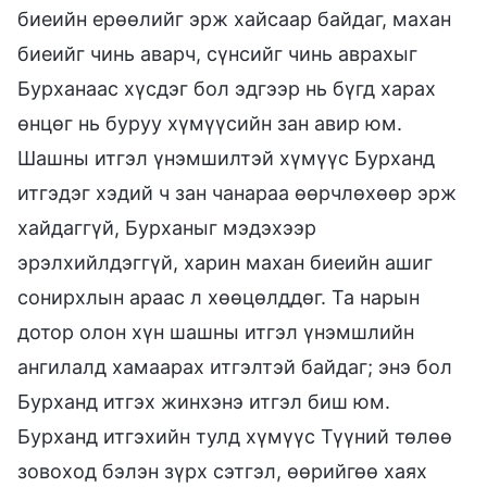
биеийн ерөөлийг эрж хайсаар байдаг, махан
биеийг чинь аварч, сүнсийг чинь аврахыг
Бурханаас хүсдэг бол эдгээр нь бүгд харах
өнцөг нь буруу хүмүүсийн зан авир юм.
Шашны итгэл үнэмшилтэй хүмүүс Бурханд
итгэдэг хэдий ч зан чанараа өөрчлөхөөр эрж
хайдаггүй, Бурханыг мэдэхээр
эрэлхийлдэггүй, харин махан биеийн ашиг
сонирхлын араас л хөөцөлддөг. Та нарын
дотор олон хүн шашны итгэл үнэмшлийн
ангилалд хамаарах итгэлтэй байдаг; энэ бол
Бурханд итгэх жинхэнэ итгэл биш юм.
Бурханд итгэхийн тулд хүмүүс Түүний төлөө
зовоход бэлэн зүрх сэтгэл, өөрийгөө хаях