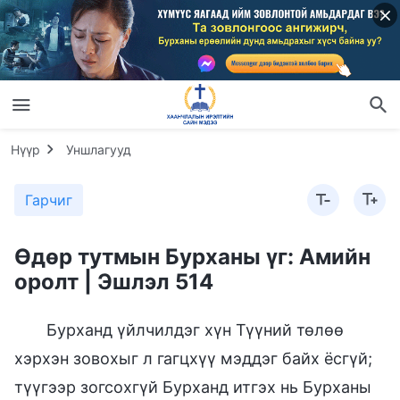
Нүүр
Уншлагууд
Гарчиг
Өдөр тутмын Бурханы үг: Амийн
оролт | Эшлэл 514
Бурханд үйлчилдэг хүн Түүний төлөө
хэрхэн зовохыг л гагцхүү мэддэг байх ёсгүй;
түүгээр зогсохгүй Бурханд итгэх нь Бурханы