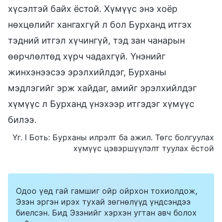
хүсэлтэй байх ёстой. Хүмүүс энэ хоёр
нөхцөлийг хангахгүй л бол Бурханд итгэх
тэдний итгэл хүчингүй, тэд зан чанарын
өөрчлөлтөд хүрч чадахгүй. Үнэнийг
жинхэнээсээ эрэлхийлдэг, Бурханы
мэдлэгийг эрж хайдаг, амийг эрэлхийлдэг
хүмүүс л Бурханд үнэхээр итгэдэг хүмүүс
билээ.
Үг. I Боть: Бурханы илрэлт ба ажил. Төгс болгуулах
хүмүүс цэвэршүүлэлт туулах ёстой
Одоо үед гай гамшиг ойр ойрхон тохиолдож,
Эзэн эргэн ирэх тухай зөгнөлүүд үндсэндээ
биелсэн. Бид Эзэнийг хэрхэн угтан авч болох