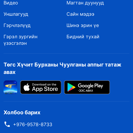
Видео
Магтан дуунууд
Уншлагууд
Сайн мэдээ
Гэрчлэлүүд
Шинэ эрин үе
Гэрэл зургийн
Бидний тухай
үзэсгэлэн
Төгс Хүчит Бурханы Чуулганы аппыг татаж
авах
Холбоо барих
+976-9578-8733