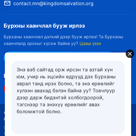
contact.mn@kingdomsalvation.org
Бурхны хаанчлал бууж ирлээ
Бурханы хаанчлал дэлхий дээр бууж ирлээ! Та Бурханы
хаанчлалд орохыг хүсэж байна уу?
Цааш үзэх
Messenger дээр бидэнтэй холбоо барих
Энэ вэб сайтад орж ирсэн та азтай хүн
Биднийг дагах
юм, учир нь эцсийн өдрүүд дэх Бурханы
аврал танд ирэх болно, та энэ ерѳѳлийг
хүлээн авахад бэлэн байна уу? Товчлуур
дээр дарж бидэнтэй холбогдоорой,
тэгснээр та энэхүү ерѳѳлийг авах
боломжтой болно.
Ашиглалтын нөхцөлүүд
Нууцлалын бодлого
Кредит
Күүкийн бодлого
Copyright © 2026
Төгс Хүчит Бурханы Чуулган
. Бүх
эрх хуулиар хамгаалагдсан.