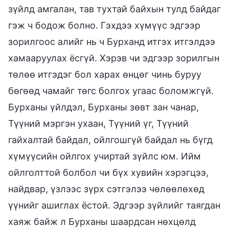
зүйлд амгалан, тав тухтай байхын тулд байдаг
гэж ч бодож болно. Гэхдээ хүмүүс эдгээр
зорилгоос алийг нь ч Бурханд итгэх итгэлдээ
хамааруулах ёсгүй. Хэрэв чи эдгээр зорилгын
төлөө итгэдэг бол харах өнцөг чинь буруу
бөгөөд чамайг төгс болгох угаас боломжгүй.
Бурханы үйлдэл, Бурханы зөвт зан чанар,
Түүний мэргэн ухаан, Түүний үг, Түүний
гайхалтай байдал, ойлгошгүй байдал нь бүгд
хүмүүсийн ойлгох учиртай зүйлс юм. Ийм
ойлголттой болбол чи бүх хувийн хэрэгцээ,
найдвар, үзлээс зүрх сэтгэлээ чөлөөлөхөд
үүнийг ашиглах ёстой. Эдгээр зүйлийг таягдан
хаяж байж л Бурханы шаардсан нөхцөлд