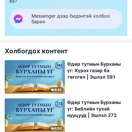
вэ?
Messenger дээр бидэнтэй холбоо
барих
Холбогдох контент
Өдөр тутмын Бурханы
үг: Хүрэх газар ба
төгсгөл | Эшлэл 591
8:35
Өдөр тутмын Бурханы
үг: Библийн тухай
нууцууд | Эшлэл 272
9:54