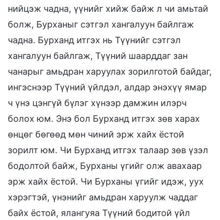
нийцэж чадна, үүнийг хийж байж л чи амьтай
болж, Бурханыг сэтгэл хангалуун байлгаж
чадна. Бурханд итгэх нь Түүнийг сэтгэл
хангалуун байлгаж, Түүний шаарддаг зан
чанарыг амьдран харуулах зорилготой байдаг,
ингэснээр Түүний үйлдэл, алдар энэхүү ямар
ч үнэ цэнгүй бүлэг хүнээр дамжин илэрч
болох юм. Энэ бол Бурханд итгэх зөв харах
өнцөг бөгөөд мөн чиний эрж хайх ёстой
зорилт юм. Чи Бурханд итгэх талаар зөв үзэл
бодолтой байж, Бурханы үгийг олж авахаар
эрж хайх ёстой. Чи Бурханы үгийг идэж, уух
хэрэгтэй, үнэнийг амьдран харуулж чаддаг
байх ёстой, ялангуяа Түүний бодитой үйл