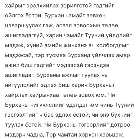
хайрыг эрэлхийлэх зорилготой гэдгийг
ойлгох ёстой. Бурхан чамайг зөвхөн
цэвэршүүлэх гэж, эсвэл зовоохын төлөө
ашигладаггүй, харин чамайг Түүний үйлдлийг
мэдэж, хүний амийн жинхэнэ ач холбогдлыг
мэдээсэй, тэр тусмаа Бурханд үйлчлэх амар
ажил биш гэдгийг мэдээсэй гэсэндээ
ашигладаг. Бурханы ажлыг туулах нь
нигүүлслийг эдлэх биш харин Бурханыг
хайрлах хайрынхаа төлөө зовох юм. Чи
Бурханы нигүүлслийг эдэлдэг юм чинь Түүний
гэсгээлтийг ч бас эдлэх ёстой; чи энэ бүхнийг
туулах ёстой. Чи Бурханы гэгээрлийг дотроо
мэдэрч чадна, Тэр чамтай хэрхэн харьцаж,