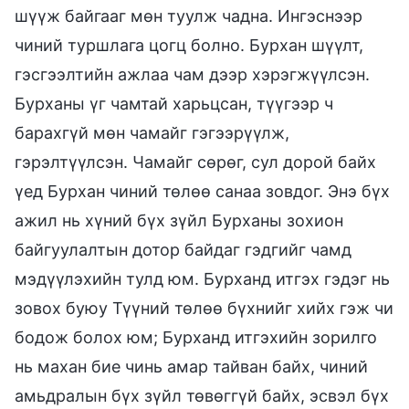
шүүж байгааг мөн туулж чадна. Ингэснээр
чиний туршлага цогц болно. Бурхан шүүлт,
гэсгээлтийн ажлаа чам дээр хэрэгжүүлсэн.
Бурханы үг чамтай харьцсан, түүгээр ч
барахгүй мөн чамайг гэгээрүүлж,
гэрэлтүүлсэн. Чамайг сөрөг, сул дорой байх
үед Бурхан чиний төлөө санаа зовдог. Энэ бүх
ажил нь хүний бүх зүйл Бурханы зохион
байгуулалтын дотор байдаг гэдгийг чамд
мэдүүлэхийн тулд юм. Бурханд итгэх гэдэг нь
зовох буюу Түүний төлөө бүхнийг хийх гэж чи
бодож болох юм; Бурханд итгэхийн зорилго
нь махан бие чинь амар тайван байх, чиний
амьдралын бүх зүйл төвөггүй байх, эсвэл бүх