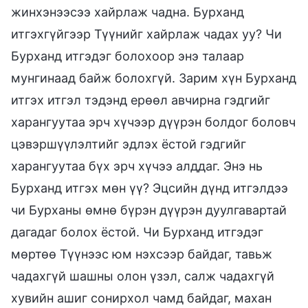
жинхэнээсээ хайрлаж чадна. Бурханд
итгэхгүйгээр Түүнийг хайрлаж чадах уу? Чи
Бурханд итгэдэг болохоор энэ талаар
мунгинаад байж болохгүй. Зарим хүн Бурханд
итгэх итгэл тэдэнд ерөөл авчирна гэдгийг
харангуутаа эрч хүчээр дүүрэн болдог боловч
цэвэршүүлэлтийг эдлэх ёстой гэдгийг
харангуутаа бүх эрч хүчээ алддаг. Энэ нь
Бурханд итгэх мөн үү? Эцсийн дүнд итгэлдээ
чи Бурханы өмнө бүрэн дүүрэн дуулгавартай
дагадаг болох ёстой. Чи Бурханд итгэдэг
мөртөө Түүнээс юм нэхсээр байдаг, тавьж
чадахгүй шашны олон үзэл, салж чадахгүй
хувийн ашиг сонирхол чамд байдаг, махан