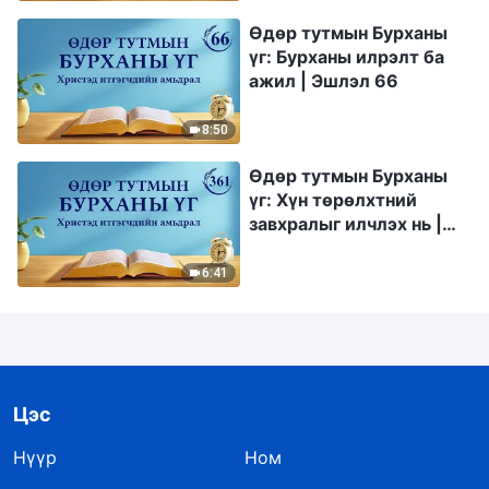
Өдөр тутмын Бурханы
үг: Бурханы илрэлт ба
ажил | Эшлэл 66
8:50
Өдөр тутмын Бурханы
үг: Хүн төрөлхтний
завхралыг илчлэх нь |
Эшлэл 361
6:41
Цэс
Нүүр
Ном