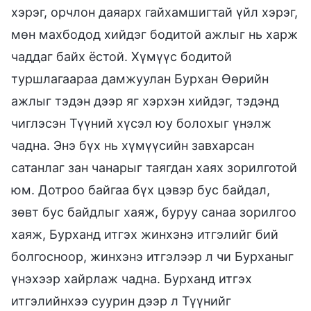
хэрэг, орчлон даяарх гайхамшигтай үйл хэрэг,
мөн махбодод хийдэг бодитой ажлыг нь харж
чаддаг байх ёстой. Хүмүүс бодитой
туршлагаараа дамжуулан Бурхан Өөрийн
ажлыг тэдэн дээр яг хэрхэн хийдэг, тэдэнд
чиглэсэн Түүний хүсэл юу болохыг үнэлж
чадна. Энэ бүх нь хүмүүсийн завхарсан
сатанлаг зан чанарыг таягдан хаях зорилготой
юм. Дотроо байгаа бүх цэвэр бус байдал,
зөвт бус байдлыг хаяж, буруу санаа зорилгоо
хаяж, Бурханд итгэх жинхэнэ итгэлийг бий
болгосноор, жинхэнэ итгэлээр л чи Бурханыг
үнэхээр хайрлаж чадна. Бурханд итгэх
итгэлийнхээ суурин дээр л Түүнийг