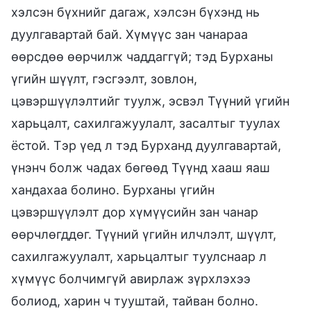
хэлсэн бүхнийг дагаж, хэлсэн бүхэнд нь
дуулгавартай бай. Хүмүүс зан чанараа
өөрсдөө өөрчилж чаддаггүй; тэд Бурханы
үгийн шүүлт, гэсгээлт, зовлон,
цэвэршүүлэлтийг туулж, эсвэл Түүний үгийн
харьцалт, сахилгажуулалт, засалтыг туулах
ёстой. Тэр үед л тэд Бурханд дуулгавартай,
үнэнч болж чадах бөгөөд Түүнд хааш яаш
хандахаа болино. Бурханы үгийн
цэвэршүүлэлт дор хүмүүсийн зан чанар
өөрчлөгддөг. Түүний үгийн илчлэлт, шүүлт,
сахилгажуулалт, харьцалтыг туулснаар л
хүмүүс болчимгүй авирлаж зүрхлэхээ
болиод, харин ч тууштай, тайван болно.