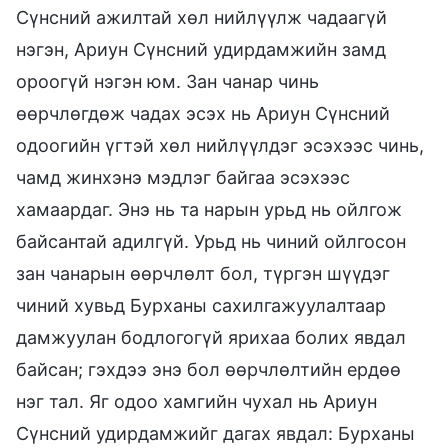
Сүнсний ажилтай хөл нийлүүлж чадаагүй
нэгэн, Ариун Сүнсний удирдамжийн замд
ороогүй нэгэн юм. Зан чанар чинь
өөрчлөгдөж чадах эсэх нь Ариун Сүнсний
одоогийн үгтэй хөл нийлүүлдэг эсэхээс чинь,
чамд жинхэнэ мэдлэг байгаа эсэхээс
хамаардаг. Энэ нь та нарын урьд нь ойлгож
байсантай адилгүй. Урьд нь чиний ойлгосон
зан чанарын өөрчлөлт бол, түргэн шүүдэг
чиний хувьд Бурханы сахилгажуулалтаар
дамжуулан бодлогогүй ярихаа болих явдал
байсан; гэхдээ энэ бол өөрчлөлтийн ердөө
нэг тал. Яг одоо хамгийн чухал нь Ариун
Сүнсний удирдамжийг дагах явдал: Бурханы