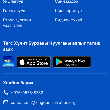
Уншлагууд
Сайн мэдээ
Гэрчлэлүүд
Шинэ эрин үе
Гэрэл зургийн
Бидний тухай
үзэсгэлэн
Төгс Хүчит Бурханы Чуулганы аппыг татаж
авах
Холбоо барих
+976-9578-8733
contact.mn@kingdomsalvation.org