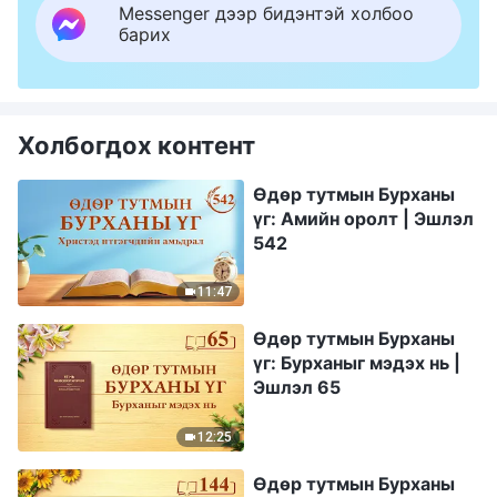
Messenger дээр бидэнтэй холбоо
барих
Холбогдох контент
Өдөр тутмын Бурханы
үг: Амийн оролт | Эшлэл
542
11:47
Өдөр тутмын Бурханы
үг: Бурханыг мэдэх нь |
Эшлэл 65
12:25
Өдөр тутмын Бурханы