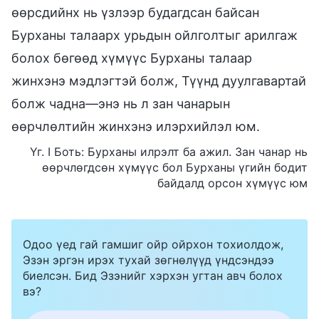
өөрсдийнх нь үзлээр будагдсан байсан
Бурханы талаарх урьдын ойлголтыг арилгаж
болох бөгөөд хүмүүс Бурханы талаар
жинхэнэ мэдлэгтэй болж, Түүнд дуулгавартай
болж чадна—энэ нь л зан чанарын
өөрчлөлтийн жинхэнэ илэрхийлэл юм.
Үг. I Боть: Бурханы илрэлт ба ажил. Зан чанар нь
өөрчлөгдсөн хүмүүс бол Бурханы үгийн бодит
байдалд орсон хүмүүс юм
Одоо үед гай гамшиг ойр ойрхон тохиолдож,
Эзэн эргэн ирэх тухай зөгнөлүүд үндсэндээ
биелсэн. Бид Эзэнийг хэрхэн угтан авч болох
вэ?