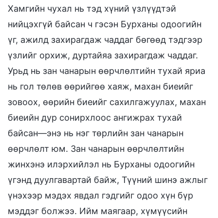
Хамгийн чухал нь тэд хүний үзлүүдтэй
нийцэхгүй байсан ч гэсэн Бурханы одоогийн
үг, ажилд захирагдаж чаддаг бөгөөд тэдгээр
үзлийг орхиж, дуртайяа захирагдаж чаддаг.
Урьд нь зан чанарын өөрчлөлтийн тухай яриа
нь гол төлөв өөрийгөө хаяж, махан биеийг
зовоох, өөрийн биеийг сахилгажуулах, махан
биеийн дур сонирхлоос ангижрах тухай
байсан—энэ нь нэг төрлийн зан чанарын
өөрчлөлт юм. Зан чанарын өөрчлөлтийн
жинхэнэ илэрхийлэл нь Бурханы одоогийн
үгэнд дуулгавартай байж, Түүний шинэ ажлыг
үнэхээр мэдэх явдал гэдгийг одоо хүн бүр
мэддэг болжээ. Ийм маягаар, хүмүүсийн