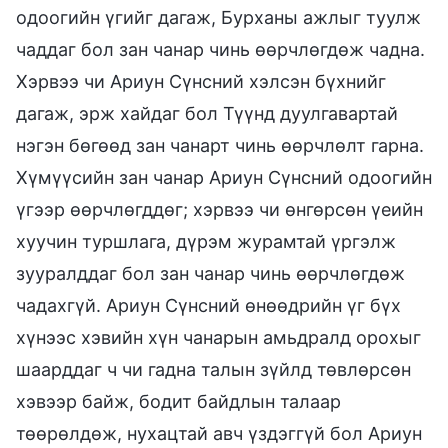
одоогийн үгийг дагаж, Бурханы ажлыг туулж
чаддаг бол зан чанар чинь өөрчлөгдөж чадна.
Хэрвээ чи Ариун Сүнсний хэлсэн бүхнийг
дагаж, эрж хайдаг бол Түүнд дуулгавартай
нэгэн бөгөөд зан чанарт чинь өөрчлөлт гарна.
Хүмүүсийн зан чанар Ариун Сүнсний одоогийн
үгээр өөрчлөгддөг; хэрвээ чи өнгөрсөн үеийн
хуучин туршлага, дүрэм журамтай үргэлж
зууралддаг бол зан чанар чинь өөрчлөгдөж
чадахгүй. Ариун Сүнсний өнөөдрийн үг бүх
хүнээс хэвийн хүн чанарын амьдралд орохыг
шаарддаг ч чи гадна талын зүйлд төвлөрсөн
хэвээр байж, бодит байдлын талаар
төөрөлдөж, нухацтай авч үздэггүй бол Ариун