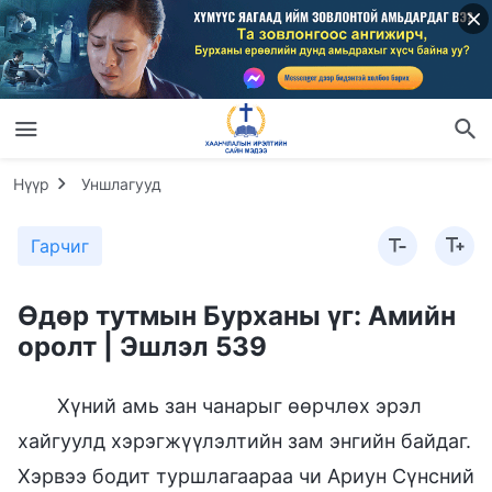
Нүүр
Уншлагууд
Гарчиг
Өдөр тутмын Бурханы үг: Амийн
оролт | Эшлэл 539
Хүний амь зан чанарыг өөрчлөх эрэл
хайгуулд хэрэгжүүлэлтийн зам энгийн байдаг.
Хэрвээ бодит туршлагаараа чи Ариун Сүнсний