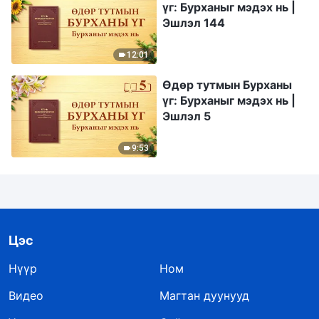
үг: Бурханыг мэдэх нь |
Эшлэл 144
12:01
Өдөр тутмын Бурханы
үг: Бурханыг мэдэх нь |
Эшлэл 5
9:53
Цэс
Нүүр
Ном
Видео
Магтан дуунууд