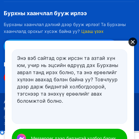
Бурхны хаанчлал бууж ирлээ
Бурханы хаанчлал дэлхий дээр бууж ирлээ! Та Бурханы
хаанчлалд орохыг хүсэж байна уу?
Цааш үзэх
Messenger дээр бидэнтэй холбоо барих
Энэ вэб сайтад орж ирсэн та азтай хүн
Биднийг дагах
юм, учир нь эцсийн өдрүүд дэх Бурханы
аврал танд ирэх болно, та энэ ерѳѳлийг
хүлээн авахад бэлэн байна уу? Товчлуур
дээр дарж бидэнтэй холбогдоорой,
тэгснээр та энэхүү ерѳѳлийг авах
боломжтой болно.
Ашиглалтын нөхцөлүүд
Нууцлалын бодлого
Кредит
Күүкийн бодлого
Copyright © 2026
Төгс Хүчит Бурханы Чуулган
. Бүх
эрх хуулиар хамгаалагдсан.
Өдөр тутмын Бурханы үг: Амийн оролт | Эшлэл 539
Messenger дээр бидэнтэй холбоо барих