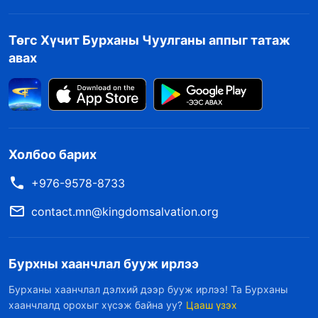
Төгс Хүчит Бурханы Чуулганы аппыг татаж
авах
Холбоо барих
+976-9578-8733
contact.mn@kingdomsalvation.org
Бурхны хаанчлал бууж ирлээ
Бурханы хаанчлал дэлхий дээр бууж ирлээ! Та Бурханы
хаанчлалд орохыг хүсэж байна уу?
Цааш үзэх