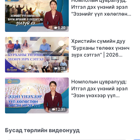
Итгэл дэх үнэний эрэл
"Эзэнийг үүл хөлөглөн
бууж ирэхийг л
хүлээгсэд золгүй еэ"
8:20
Христийн сүмийн дуу
“Бурханы төлөөх үнэнч
зүрх сэтгэл” | 2026
Магтаалын дуу хоолой
6:28
Номлолын цувралууд:
Итгэл дэх үнэний эрэл
"Эзэн үнэхээр үүл
хөлөглөн эргэн ирэх үү?"
12:31
Бусад төрлийн видеонууд