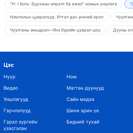
“Үг. I Боть: Бурханы илрэлт ба ажил” номын уншлага
“
Номлолын цувралууд: Итгэл дэх үнэний эрэл
Чуулган
Чуулганы амьдрал—Янз бүрийн цуврал шоу
Дууны кл
Цэс
Нүүр
Ном
Видео
Магтан дуунууд
Уншлагууд
Сайн мэдээ
Гэрчлэлүүд
Шинэ эрин үе
Гэрэл зургийн
Бидний тухай
үзэсгэлэн