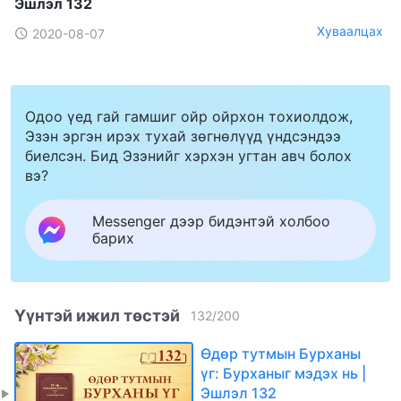
Эшлэл 132
Хуваалцах
2020-08-07
Одоо үед гай гамшиг ойр ойрхон тохиолдож,
Эзэн эргэн ирэх тухай зөгнөлүүд үндсэндээ
биелсэн. Бид Эзэнийг хэрхэн угтан авч болох
вэ?
Messenger дээр бидэнтэй холбоо
барих
Үүнтэй ижил төстэй
132
/
200
Өдөр тутмын Бурханы
үг: Бурханыг мэдэх нь |
Эшлэл 132