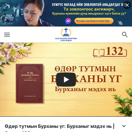
Өдөр тутмын Бурханы үг: Бурханыг мэдэх нь |