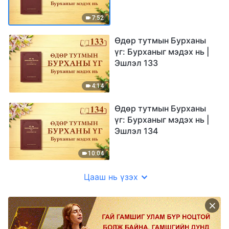
7:52
Өдөр тутмын Бурханы
үг: Бурханыг мэдэх нь |
Эшлэл 133
4:14
Өдөр тутмын Бурханы
үг: Бурханыг мэдэх нь |
Эшлэл 134
10:04
Цааш нь үзэх