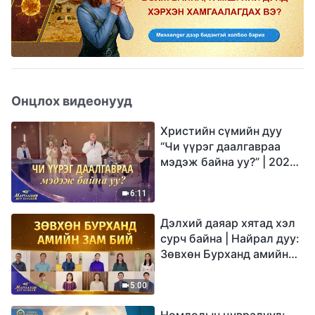
Онцлох видеонууд
Христийн сүмийн дуу
“Чи үүрэг даалгавраа
мэдэж байна уу?” | 2026
Магтаалын дуу хоолой
6:11
Дэлхий даяар хятад хэл
сурч байна | Найрал дуу:
Зөвхөн Бурханд амийн
зам бий | 2026
Магтаалын дуу хоолой
5:00
Номлолын цувралууд: