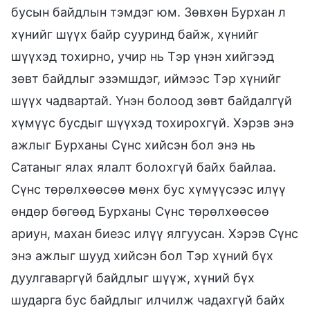
бусын байдлын тэмдэг юм. Зөвхөн Бурхан л
хүнийг шүүх байр сууринд байж, хүнийг
шүүхэд тохирно, учир нь Тэр үнэн хийгээд
зөвт байдлыг эзэмшдэг, иймээс Тэр хүнийг
шүүх чадвартай. Үнэн болоод зөвт байдалгүй
хүмүүс бусдыг шүүхэд тохирохгүй. Хэрэв энэ
ажлыг Бурханы Сүнс хийсэн бол энэ нь
Сатаныг ялах ялалт болохгүй байх байлаа.
Сүнс төрөлхөөсөө мөнх бус хүмүүсээс илүү
өндөр бөгөөд Бурханы Сүнс төрөлхөөсөө
ариун, махан биеэс илүү ялгуусан. Хэрэв Сүнс
энэ ажлыг шууд хийсэн бол Тэр хүний бүх
дуулгаваргүй байдлыг шүүж, хүний бүх
шударга бус байдлыг илчилж чадахгүй байх