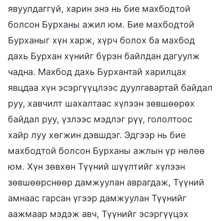
явуулдаггүй, харин энэ нь бие махбодтой
болсон Бурханы ажил юм. Бие махбодтой
Бурханыг хүн харж, хүрч болох ба махбод
дахь Бурхан хүнийг бүрэн байлдан дагуулж
чадна. Махбод дахь Бурхантай харилцах
явцдаа хүн эсэргүүцлээс дуулгавартай байдал
руу, хавчилт шахалтаас хүлээн зөвшөөрөх
байдал руу, үзлээс мэдлэг рүү, гололтоос
хайр луу хөгжин дэвшдэг. Эдгээр нь бие
махбодтой болсон Бурханы ажлын үр нөлөө
юм. Хүн зөвхөн Түүний шүүлтийг хүлээн
зөвшөөрснөөр дамжуулан аврагдаж, Түүний
амнаас гарсан үгээр дамжуулан Түүнийг
аажмаар мэдэж авч, Түүнийг эсэргүүцэх