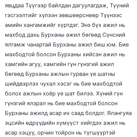
явцдаа Түүгээр байлдан дагуулагдаж, Түүний
гэсгээлтийг хүлээн зөвшөөрснөөр Түүнээс
амийн хангамжийг хүртдэг. Энэ бүх ажил нь
махбод дахь Бурханы ажил бөгөөд Сүнсний
ялгамж чанартай Бурханы ажил биш юм. Бие
махбодтой болсон Бурханы хийсэн ажил нь
хамгийн агуу, хамгийн гүн гүнзгий ажил
бөгөөд Бурханы ажлын гурван үе шатны
шийдвэрлэх чухал хэсэг нь бие махбодтой
болох ажлын хоёр үе шат билээ. Хүний гүн
гүнзгий ялзрал нь бие махбодтой болсон
Бурханы ажилд асар их саад болдог. Ялангуяа
эцсийн өдрүүдийн хүмүүст хийгдэх ажил нь
асар хэцүү, орчин тойрон нь түгшүүртэй