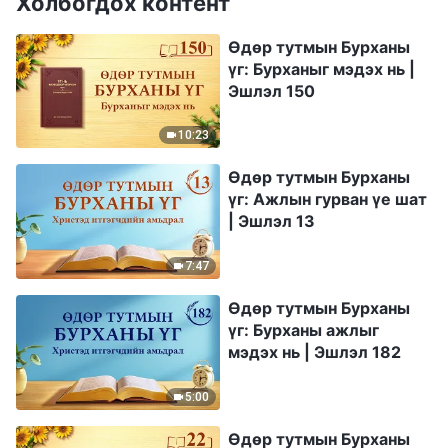
Холбогдох контент
Өдөр тутмын Бурханы
үг: Бурханыг мэдэх нь |
Эшлэл 150
10:23
Өдөр тутмын Бурханы
үг: Ажлын гурван үе шат
| Эшлэл 13
7:47
Өдөр тутмын Бурханы
үг: Бурханы ажлыг
мэдэх нь | Эшлэл 182
5:00
Өдөр тутмын Бурханы