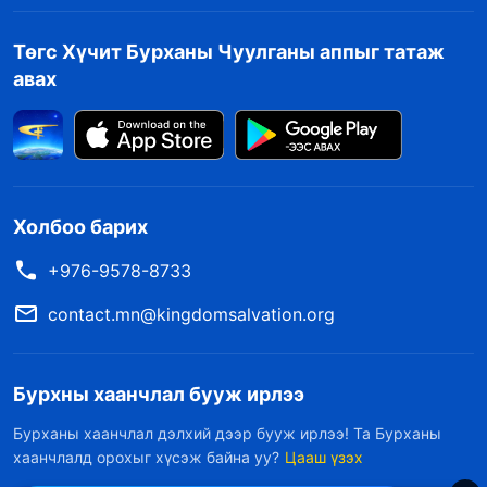
Төгс Хүчит Бурханы Чуулганы аппыг татаж
авах
Холбоо барих
+976-9578-8733
contact.mn@kingdomsalvation.org
Бурхны хаанчлал бууж ирлээ
Бурханы хаанчлал дэлхий дээр бууж ирлээ! Та Бурханы
хаанчлалд орохыг хүсэж байна уу?
Цааш үзэх