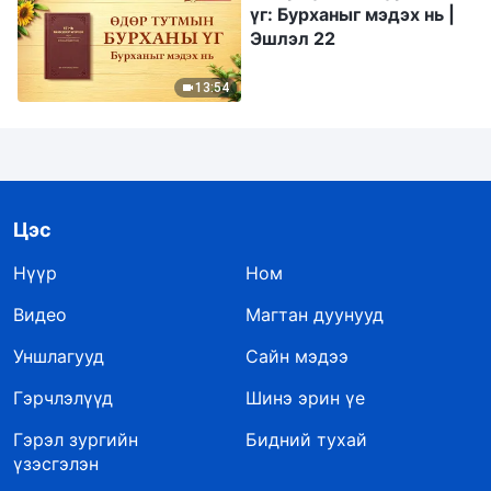
үг: Бурханыг мэдэх нь |
Эшлэл 22
13:54
Цэс
Нүүр
Ном
Видео
Магтан дуунууд
Уншлагууд
Сайн мэдээ
Гэрчлэлүүд
Шинэ эрин үе
Гэрэл зургийн
Бидний тухай
үзэсгэлэн