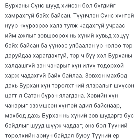
Бурханы Сүнс шууд хийсэн бол бүгдийг
хамрахгүй байх байсан. Түүнчлэн Сүнс хүнтэй
нүүр нүүрээрээ халз тулж чадахгүй учраас
ийм ажлыг зөвшөөрөх нь хүний хувьд хэцүү
байх байсан ба үүнээс улбаалан үр нөлөө тэр
даруйдаа харагдахгүй, тэр ч бүү хэл Бурханы
халдашгүй зан чанарыг хүн илүү тодорхой
харж чадахгүй байх байлаа. Зөвхөн махбод
дахь Бурхан хүн төрөлхтний ялзралыг шүүсэн
цагт л Сатан бүрэн ялагдана. Хэвийн хүн
чанарыг эзэмшсэн хүнтэй адил байснаар,
махбод дахь Бурхан нь хүний зөв шударга бус
байдлыг шууд шүүж чаддаг; энэ бол Түүний
төрөлхийн ариун байдал буюу Түүний ер