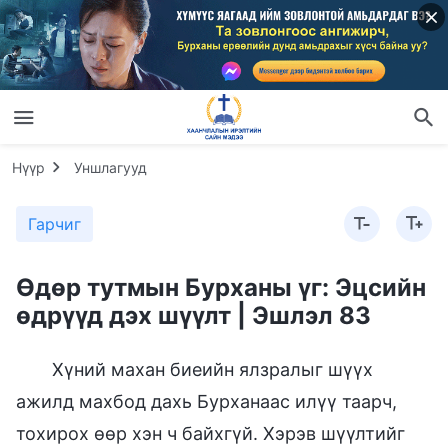
Нүүр
Уншлагууд
Гарчиг
Өдөр тутмын Бурханы үг: Эцсийн
өдрүүд дэх шүүлт | Эшлэл 83
Хүний махан биеийн ялзралыг шүүх
ажилд махбод дахь Бурханаас илүү таарч,
тохирох өөр хэн ч байхгүй. Хэрэв шүүлтийг