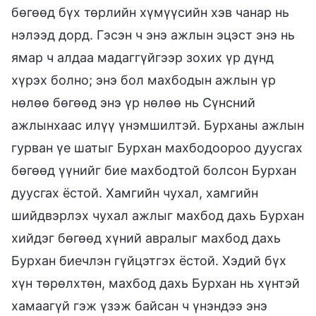
бөгөөд бүх төрлийн хүмүүсийн хэв чанар нь
нэлээд дорд. Гэсэн ч энэ ажлын эцэст энэ нь
ямар ч алдаа мадаггүйгээр зохих үр дүнд
хүрэх болно; энэ бол махбодын ажлын үр
нөлөө бөгөөд энэ үр нөлөө нь Сүнсний
ажлынхаас илүү үнэмшилтэй. Бурханы ажлын
гурван үе шатыг Бурхан махбодоороо дуусгах
бөгөөд үүнийг бие махбодтой болсон Бурхан
дуусгах ёстой. Хамгийн чухал, хамгийн
шийдвэрлэх чухал ажлыг махбод дахь Бурхан
хийдэг бөгөөд хүний авралыг махбод дахь
Бурхан биечлэн гүйцэтгэх ёстой. Хэдий бүх
хүн төрөлхтөн, махбод дахь Бурхан нь хүнтэй
хамаагүй гэж үзэж байсан ч үнэндээ энэ