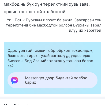
махбод нь бүх хүн төрөлхтний хувь заяа,
оршин тогтнолтой холбоотой.
Үг. I Боть: Бурханы илрэлт ба ажил. Завхарсан хүн
төрөлхтөнд бие махбодтой болсон Бурханы аврал
илүү их хэрэгтэй
Одоо үед гай гамшиг ойр ойрхон тохиолдож,
Эзэн эргэн ирэх тухай зөгнөлүүд үндсэндээ
биелсэн. Бид Эзэнийг хэрхэн угтан авч болох
вэ?
Messenger дээр бидэнтэй холбоо
барих