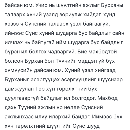
байсан юм. Учир нь шүүлтийн ажлыг Бурханы
талаарх хүний үзэлд зориулж хийдэг, хүнд
хэзээ ч Сүнсний талаарх үзэл байгаагүй,
иймээс Сүнс хүний шударга бус байдлыг сайн
илчлэх нь байтугай ийм шударга бус байдлыг
бүрэн ил болгох чадваргүй. Бие махбодтой
болсон Бурхан бол Түүнийг мэддэггүй бүх
хүмүүсийн дайсан юм. Хүний үзэл хийгээд
Бурханыг эсэргүүцэх эсэргүүцлийг шүүснээр
дамжуулан Тэр хүн төрөлхтний бүх
дуулгаваргүй байдлыг ил болгодог. Махбод
дахь Түүний ажлын үр нөлөө Сүнсний
ажлынхаас илүү илэрхий байдаг. Иймээс бүх
хүн төрөлхтний шүүлтийг Сүнс шууд