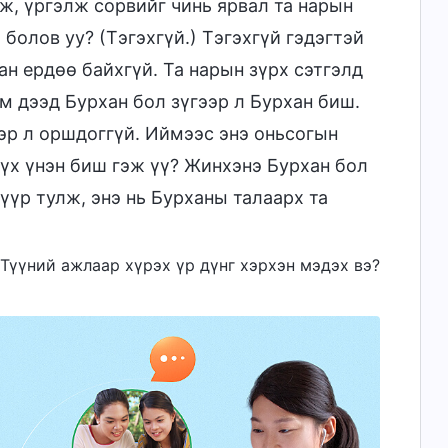
ж, үргэлж сорвийг чинь ярвал та нарын
болов уу? (Тэгэхгүй.) Тэгэхгүй гэдэгтэй
ан ердөө байхгүй. Та нарын зүрх сэтгэлд
м дээд Бурхан бол зүгээр л Бурхан биш.
ээр л оршдоггүй. Иймээс энэ оньсогын
бүх үнэн биш гэж үү? Жинхэнэ Бурхан бол
үүр тулж, энэ нь Бурханы талаарх та
н Түүний ажлаар хүрэх үр дүнг хэрхэн мэдэх вэ?