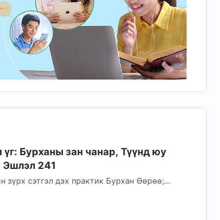
үг: Бурханы зан чанар, Түүнд юу
| Эшлэл 241
н зүрх сэтгэл дэх практик Бурхан Өөрөө;
йн Эзэн. Би ууланд авирч, гол мөрнийг