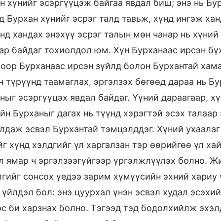
н хүнийг эсэргүүцэж байгаа явдал биш; энэ нь Бу
д Бурхан хүнийг эсрэг талд тавьж, хүнд ингэж хан
нд хандах энэхүү эсрэг талын мөн чанар нь хүний
ар байдаг тохиолдол юм. Хүн Бурханаас ирсэн бү
оор Бурханаас ирсэн зүйлд болон Бурхантай хама
н түрүүнд таамаглах, эргэлзэх бөгөөд дараа нь Б
ныг эсэргүүцэх явдал байдаг. Үүний дараагаар, х
йн Бурханыг дагах нь түүнд хэрэгтэй эсэх талаар
лдаж эсвэл Бурхантай тэмцэлддэг. Хүний ухаала
йг хүнд хэлдгийг үл харгалзан тэр өөрийгөө үл ха
л ямар ч эргэлзээгүйгээр үргэлжлүүлэх болно. Ж
лгийг сонсох үедээ зарим хүмүүсийн эхний хариу 
 үйлдэл бол: энэ цуурхал үнэн эсвэл худал эсэхийг
с би харзнах болно. Тэгээд тэд бодолхийлж эхэлд