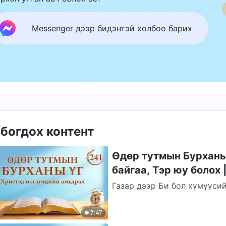
Messenger дээр бидэнтэй холбоо барих
богдох контент
Өдөр тутмын Бурханы 
байгаа, Тэр юу болох 
Газар дээр Би бол хүмүүсий
тэнгэрт Би бол бүх бүтээли
гаталсан...
7:47