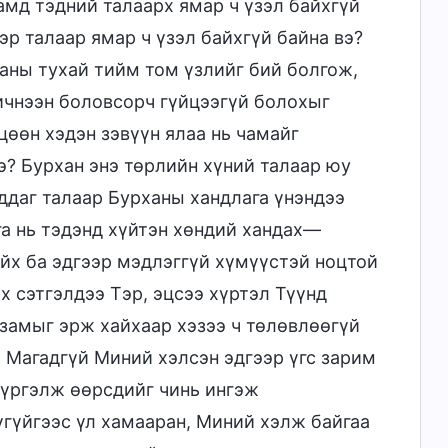
амд тэдний талаарх ямар ч үзэл байхгүй
р талаар ямар ч үзэл байхгүй байна вэ?
ханы тухай тийм том үзлийг бий болгож,
хичнээн боловсорч гүйцээгүй болохыг
цөөн хэдэн зэвүүн ялаа нь чамайг
бэ? Бурхан энэ төрлийн хүний талаар юу
ддаг талаар Бурханы хандлага үнэндээ
а нь тэдэнд хүйтэн хөндий хандах—
айх ба эдгээр мэдлэггүй хүмүүстэй ноцтой
х сэтгэлдээ Тэр, эцсээ хүртэл Түүнд
замыг эрж хайхаар хэзээ ч төлөвлөөгүй
. Магадгүй Миний хэлсэн эдгээр үгс зарим
 үргэлж өөрсдийг чинь ингэж
үгүйгээс үл хамааран, Миний хэлж байгаа