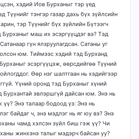
лцсэн, хэдий Иов Бурханыг тэр үед
өд Түүнийг тэнгэр газар дахь бүх зүйлсийн
арин, тэр Түүнийг бүх зүйлийн Бүтээгч
д Бурханыг маш их эсэргүүцдэг вэ? Тэд
 Сатанаар гүн ялзруулагдсан. Сатаны уг
болсон юм. Тиймээс хэдий тэд Бурханд
 Бурханыг эсэргүүцэж, өөрсдийгөө Түүний
хойлогддог. Өөр нэг шалтгаан нь хэдийгээр
аггүй. Үүний оронд тэд Бурханыг хүний
эд Бурхантай эвлэршгүй дайсан юм. Энэ нь
 үү? Энэ талаар бодоод үз: Энэ нь
эг байдаг ч, энэ мэдлэг нь яг юу вэ? Энэ
урханы чамд хэлсэн зүйл биш гэж үү? Чи
рханы жинхэнэ талыг мэдэрч байсан уу?