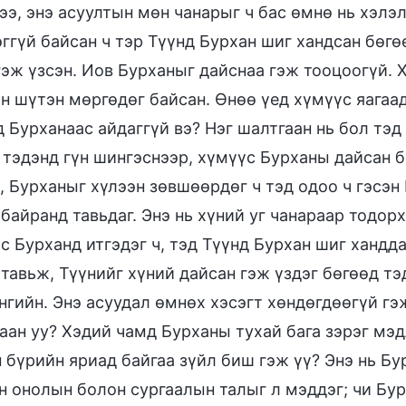
ээ, энэ асуултын мөн чанарыг ч бас өмнө нь хэлэ
ггүй байсан ч тэр Түүнд Бурхан шиг хандсан бөгө
гэж үзсэн. Иов Бурханыг дайснаа гэж тооцоогүй. Х
н шүтэн мөргөдөг байсан. Өнөө үед хүмүүс яагаа
д Бурханаас айдаггүй вэ? Нэг шалтгаан нь бол тэд
 тэдэнд гүн шингэснээр, хүмүүс Бурханы дайсан 
, Бурханыг хүлээн зөвшөөрдөг ч тэд одоо ч гэсэн
 байранд тавьдаг. Энэ нь хүний уг чанараар тодор
с Бурханд итгэдэг ч, тэд Түүнд Бурхан шиг хандд
 тавьж, Түүнийг хүний дайсан гэж үздэг бөгөөд т
нгийн. Энэ асуудал өмнөх хэсэгт хөндөгдөөгүй гэж
аан уу? Хэдий чамд Бурханы тухай бага зэрэг мэдл
н бүрийн яриад байгаа зүйл биш гэж үү? Энэ нь Б
н онолын болон сургаалын талыг л мэддэг; чи Бу