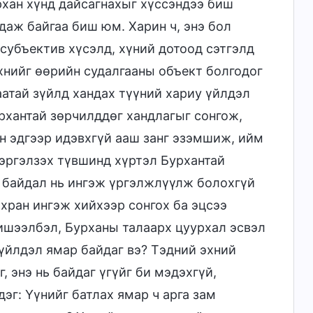
рхан хүнд дайсагнахыг хүссэндээ биш
даж байгаа биш юм. Харин ч, энэ бол
 субъектив хүсэлд, хүний дотоод сэтгэлд
хнийг өөрийн судалгааны объект болгодог
атай зүйлд хандах түүний хариу үйлдэл
урхантай зөрчилддөг хандлагыг сонгож,
үн эдгээр идэвхгүй ааш занг эзэмшиж, ийм
 эргэлзэх түвшинд хүртэл Бурхантай
г байдал нь ингэж үргэлжлүүлж болохгүй
йхран ингэж хийхээр сонгох ба эцсээ
ишээлбэл, Бурханы талаарх цуурхал эсвэл
үйлдэл ямар байдаг вэ? Тэдний эхний
, энэ нь байдаг үгүйг би мэдэхгүй,
эг: Үүнийг батлах ямар ч арга зам