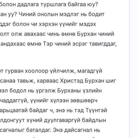
болон дадлага туршлага байгаа юу?
сан уу? Чиний онолын мэдлэг нь бодит
ддэг болон чи хэрхэн үүнийг мэдэх
голт олж авахаас чинь өмнө Бурхан чиний
хандахаас өмнө Тэр чиний эсрэг тавигддаг,
рт гурван хоолоор үйлчилж, магадгүй
санаа тавьж, харваас Христэд Бурхан шиг
үзэл бодол нь үргэлж Бурханы үзлийн
чаддаггүй, үүнийг хүлээн зөвшөөрч
арьцаатай байдаг ч, энэ нь тэд Түүнтэй
олдонгуут хүний дуулгаваргүй байдлын
сагналыг баталдаг. Энэ дайсагнал нь