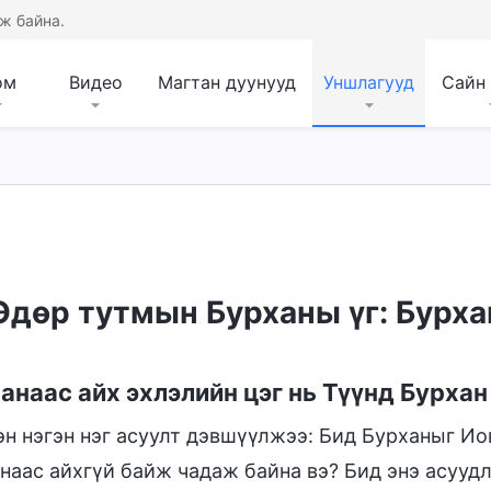
ж байна.
ом
Видео
Магтан дуунууд
Уншлагууд
Сайн
Өдөр тутмын Бурханы үг: Бурха
анаас айх эхлэлийн цэг нь Түүнд Бурха
эн нэгэн нэг асуулт дэвшүүлжээ: Бид Бурханыг И
наас айхгүй байж чадаж байна вэ? Бид энэ асуудл