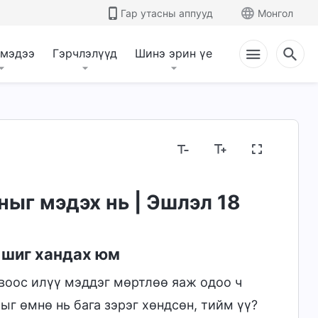
Гар утасны аппууд
Монгол
 мэдээ
Гэрчлэлүүд
Шинэ эрин үе
ныг мэдэх нь | Эшлэл 18
н шиг хандах юм
овоос илүү мэддэг мөртлөө яаж одоо ч
ыг өмнө нь бага зэрэг хөндсөн, тийм үү?