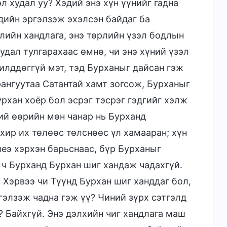
эл худал уу? Хэдий энэ хүн үүнийг гадна
эдийн эргэлзэж эхэлсэн байдаг ба
рлийн хандлага, энэ төрлийн үзэл бодлын
удал тулгарахаас өмнө, чи энэ хүний үзэл
лддөггүй мэт, тэд Бурханыг дайсан гэж
арангуутаа Сатантай хамт зогсож, Бурханыг
урхан хоёр бол эсрэг тэсрэг гэдгийг хэлж
ний өөрийн мөн чанар нь Бурханд
 хир их төлөөс төлснөөс үл хамааран; хүн
еэ хэрхэн барьснаас, бүр Бурханыг
 ч Бурханд Бурхан шиг хандаж чадахгүй.
 Хэрвээ чи Түүнд Бурхан шиг ханддаг бол,
гэлзэж чадна гэж үү? Чиний зүрх сэтгэлд
? Байхгүй. Энэ дэлхийн чиг хандлага маш