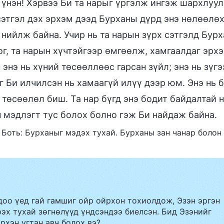
 үнэн! Хэрвээ Би та нарыг үргэлж ингэж шархлуул
сэтгэл дэх эрхэм дээд Бурханы дүрд энэ нөлөөлөх 
 нийлж байна. Учир нь та нарын зүрх сэтгэлд Бурх
г, та нарын хүчтэйгээр өмгөөлж, хамгаалдаг эрхэ
 энэ нь хүний төсөөллөөс гарсан зүйл; энэ нь зүг
г Би илчилсэн нь хамаагүй илүү дээр юм. Энэ нь 
 төсөөлөл биш. Та нар бүгд энэ бодит байдалтай н
 мэдлэгт тус болох болно гэж Би найдаж байна.
II Боть: Бурханыг мэдэх тухай. Бурханы зан чанар боло
доо үед гай гамшиг ойр ойрхон тохиолдож, Эзэн эргэн
эх тухай зөгнөлүүд үндсэндээ биелсэн. Бид Эзэнийг
рхэн угтан авч болох вэ?