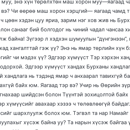
 муу, энэ хүн төрөлхтөн маш хорон муу—яагаад ч
 вэ? Чи өөрөө маш хорон хэрцгий— яагаад чамд тэ
 ч цөөн хэдэн цуу яриа, зарим нэг хов жив нь Бур
лон санааг бий болгодог нь чиний чадал чансаа 
лж байна! Зүгээр л хэдхэн шумуулын “дүнгэнээн”, 
хад хангалттай гэж үү? Энэ нь ямар төрлийн хүн 
гийг чи мэдэх үү? Эдгээр хүмүүст Тэр хэрхэн хан
одорхой. Эдгээр хүмүүст хандах Бурханы хандлаг
й хандлага нь тэдэнд ямар ч анхаарал тавихгүй б
ахгүй байх юм. Яагаад тэр вэ? Учир нь Өөрийн зүр
гнахаар шийдсэн болон Түүнтэй зохицолтой байх 
эр хүмүүсийг авахаар хэзээ ч төлөвлөөгүй байдаг
сийг шархлуулж болох юм. Тэгвэл та нар Намайг
уулахыг хүсэж байна уу? Та нарын хүсэж байгаа 