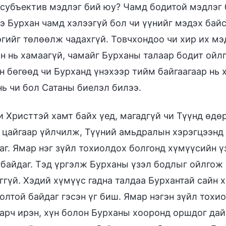
субъектив мэдлэг бий юу? Чамд бодитой мэдлэг 
э Бурхан чамд хэлээгүй бол чи үүнийг мэдэх бай
гийг төлөөлж чадахгүй. Товчхондоо чи хир их мэ
н нь хамаагүй, чамайг Бурханы талаар бодит ойл
н бөгөөд чи Бурханд үнэхээр тийм байгаагаар нь 
нь чи бол Сатаны биелэл билээ.
и Христтэй хамт байх үед, магадгүй чи Түүнд өдө
 цайгаар үйлчилж, Түүний амьдралын хэрэгцээнд 
аг. Ямар нэг зүйл тохиолдох болгонд хүмүүсийн 
 байдаг. Тэд үргэлж Бурханы үзэл бодлыг ойлгож 
ггүй. Хэдий хүмүүс гадна талдаа Бурхантай сайн х
олтой байдаг гэсэн үг биш. Ямар нэгэн зүйл тохи
гарч ирэн, хүн болон Бурханы хооронд оршдог дай