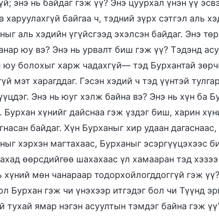
үй; энэ нь байдаг гэж үү? Энэ цуурхал үнэн үү эсв
а харуулахгүй байгаа ч, тэдний зүрх сэтгэл аль х
ныг аль хэдийн үгүйсгээд эхэлсэн байдаг. Энэ тө
анар юу вэ? Энэ нь урвалт биш гэж үү? Тэдэнд асу
 юу болохыг харж чадахгүй— тэд Бурхантай зөрчи
гүй мэт харагддаг. Гэсэн хэдий ч тэд үүнтэй тулг
үүцдэг. Энэ нь юуг хэлж байна вэ? Энэ нь хүн ба Б
. Бурхан хүнийг дайснаа гэж үздэг биш, харин хү
гнасан байдаг. Хүн Бурханыг хир удаан дагаснаас,
ныг хэрхэн магтахаас, Бурханыг эсэргүүцэхээс би
ахад өөрсдийгөө шахахаас үл хамааран тэд хэзээ
ь хүний мөн чанараар тодорхойлогддоггүй гэж үү?
ол Бурхан гэж чи үнэхээр итгэдэг бол чи Түүнд эр
й тухай ямар нэгэн асуултын тэмдэг байна гэж үү