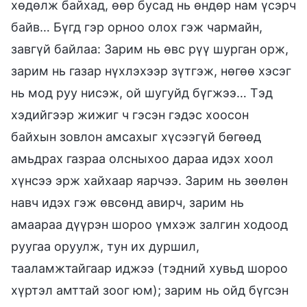
хөдөлж байхад, өөр бусад нь өндөр нам үсэрч
байв… Бүгд гэр орноо олох гэж чармайн,
завгүй байлаа: Зарим нь өвс рүү шурган орж,
зарим нь газар нүхлэхээр зүтгэж, нөгөө хэсэг
нь мод руу нисэж, ой шугуйд бүгжээ… Тэд
хэдийгээр жижиг ч гэсэн гэдэс хоосон
байхын зовлон амсахыг хүсээгүй бөгөөд
амьдрах газраа олсныхоо дараа идэх хоол
хүнсээ эрж хайхаар яарчээ. Зарим нь зөөлөн
навч идэх гэж өвсөнд авирч, зарим нь
амаараа дүүрэн шороо үмхэж залгин ходоод
руугаа оруулж, тун их дуршил,
тааламжтайгаар иджээ (тэдний хувьд шороо
хүртэл амттай зоог юм); зарим нь ойд бүгсэн