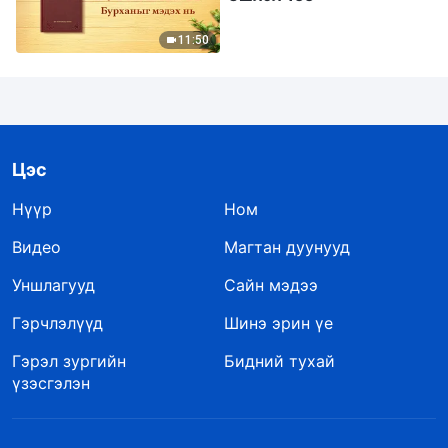
11:50
Цэс
Нүүр
Ном
Видео
Магтан дуунууд
Уншлагууд
Сайн мэдээ
Гэрчлэлүүд
Шинэ эрин үе
Гэрэл зургийн
Бидний тухай
үзэсгэлэн