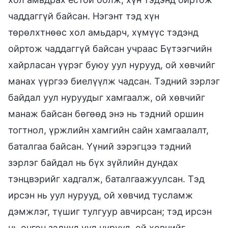
чаддаггүй байсан. Нэгэнт тэд хүн
төрөлхтнөөс хол амьдарч, хүмүүс тэдэнд
ойртож чаддаггүй байсан учраас Бүтээгчийн
хайрласан үүрэг буюу уул нурууд, ой хөвчийг
манах үүргээ биелүүлж чадсан. Тэдний зэрлэг
байдал уул нуруудыг хамгаалж, ой хөвчийг
манаж байсан бөгөөд энэ нь тэдний оршин
тогтнол, үржлийн хамгийн сайн хамгаалалт,
баталгаа байсан. Үүний зэрэгцээ тэдний
зэрлэг байдал нь бүх зүйлийн дундах
тэнцвэрийг хадгалж, баталгаажуулсан. Тэд
ирсэн нь уул нурууд, ой хөвчид тусламж
дэмжлэг, түшиг тулгуур авчирсан; тэд ирсэн
нь онгон зэлүүд уул нурууд, ой хөвчийг