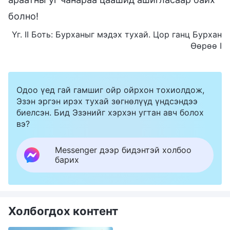
болно!
Үг. II Боть: Бурханыг мэдэх тухай. Цор ганц Бурхан
Өөрөө I
Одоо үед гай гамшиг ойр ойрхон тохиолдож,
Эзэн эргэн ирэх тухай зөгнөлүүд үндсэндээ
биелсэн. Бид Эзэнийг хэрхэн угтан авч болох
вэ?
Messenger дээр бидэнтэй холбоо
барих
Холбогдох контент