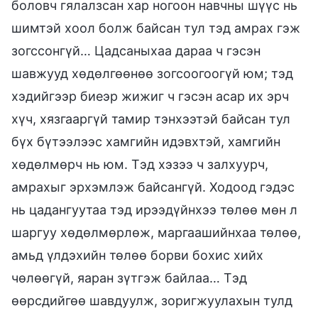
боловч гялалзсан хар ногоон навчны шүүс нь
шимтэй хоол болж байсан тул тэд амрах гэж
зогссонгүй… Цадсаныхаа дараа ч гэсэн
шавжууд хөдөлгөөнөө зогсоогоогүй юм; тэд
хэдийгээр биеэр жижиг ч гэсэн асар их эрч
хүч, хязгааргүй тамир тэнхээтэй байсан тул
бүх бүтээлээс хамгийн идэвхтэй, хамгийн
хөдөлмөрч нь юм. Тэд хэзээ ч залхуурч,
амрахыг эрхэмлэж байсангүй. Ходоод гэдэс
нь цадангуутаа тэд ирээдүйнхээ төлөө мөн л
шаргуу хөдөлмөрлөж, маргаашийнхаа төлөө,
амьд үлдэхийн төлөө борви бохис хийх
чөлөөгүй, яаран зүтгэж байлаа… Тэд
өөрсдийгөө шавдуулж, зоригжуулахын тулд