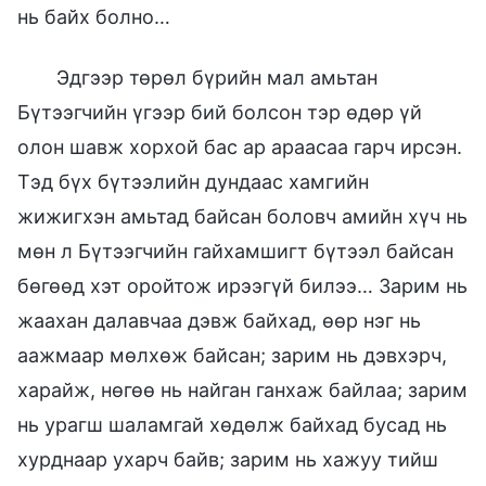
нь байх болно…
Эдгээр төрөл бүрийн мал амьтан
Бүтээгчийн үгээр бий болсон тэр өдөр үй
олон шавж хорхой бас ар араасаа гарч ирсэн.
Тэд бүх бүтээлийн дундаас хамгийн
жижигхэн амьтад байсан боловч амийн хүч нь
мөн л Бүтээгчийн гайхамшигт бүтээл байсан
бөгөөд хэт оройтож ирээгүй билээ… Зарим нь
жаахан далавчаа дэвж байхад, өөр нэг нь
аажмаар мөлхөж байсан; зарим нь дэвхэрч,
харайж, нөгөө нь найган ганхаж байлаа; зарим
нь урагш шаламгай хөдөлж байхад бусад нь
хурднаар ухарч байв; зарим нь хажуу тийш