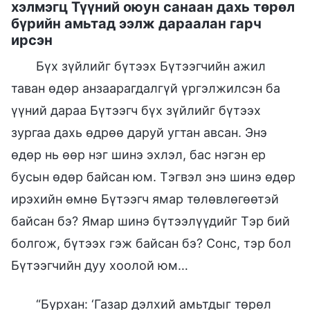
хэлмэгц Түүний оюун санаан дахь төрөл
бүрийн амьтад ээлж дараалан гарч
ирсэн
Бүх зүйлийг бүтээх Бүтээгчийн ажил
таван өдөр анзаарагдалгүй үргэлжилсэн ба
үүний дараа Бүтээгч бүх зүйлийг бүтээх
зургаа дахь өдрөө даруй угтан авсан. Энэ
өдөр нь өөр нэг шинэ эхлэл, бас нэгэн ер
бусын өдөр байсан юм. Тэгвэл энэ шинэ өдөр
ирэхийн өмнө Бүтээгч ямар төлөвлөгөөтэй
байсан бэ? Ямар шинэ бүтээлүүдийг Тэр бий
болгож, бүтээх гэж байсан бэ? Сонс, тэр бол
Бүтээгчийн дуу хоолой юм…
“Бурхан: ‘Газар дэлхий амьтдыг төрөл