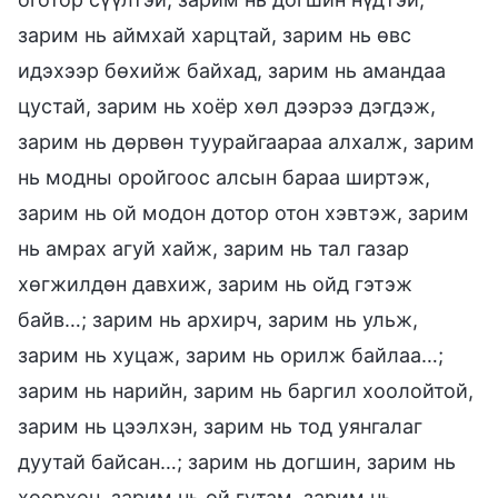
зарим нь аймхай харцтай, зарим нь өвс
идэхээр бөхийж байхад, зарим нь амандаа
цустай, зарим нь хоёр хөл дээрээ дэгдэж,
зарим нь дөрвөн туурайгаараа алхалж, зарим
нь модны оройгоос алсын бараа ширтэж,
зарим нь ой модон дотор отон хэвтэж, зарим
нь амрах агуй хайж, зарим нь тал газар
хөгжилдөн давхиж, зарим нь ойд гэтэж
байв…; зарим нь архирч, зарим нь ульж,
зарим нь хуцаж, зарим нь орилж байлаа…;
зарим нь нарийн, зарим нь баргил хоолойтой,
зарим нь цээлхэн, зарим нь тод уянгалаг
дуутай байсан…; зарим нь догшин, зарим нь
хөөрхөн, зарим нь ой гутам, зарим нь