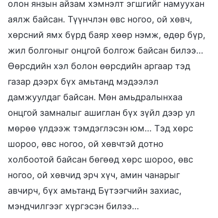
олон янзын айзам хэмнэлт эгшгийг намуухан
аялж байсан. Түүнчлэн өвс ногоо, ой хөвч,
хөрсний ямх бүрд баяр хөөр нэмж, өдөр бүр,
жил болгоныг онцгой болгож байсан билээ…
Өөрсдийн хэл болон өөрсдийн аргаар тэд
газар дээрх бүх амьтанд мэдээлэл
дамжуулдаг байсан. Мөн амьдралынхаа
онцгой замналыг ашиглан бүх зүйл дээр ул
мөрөө үлдээж тэмдэглэсэн юм… Тэд хөрс
шороо, өвс ногоо, ой хөвчтэй дотно
холбоотой байсан бөгөөд хөрс шороо, өвс
ногоо, ой хөвчид эрч хүч, амин чанарыг
авчирч, бүх амьтанд Бүтээгчийн захиас,
мэндчилгээг хүргэсэн билээ…