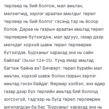
төрлөөр нь бий болгож, мал амьтан,
мөлхөгчид, зэрлэг араатан амьтдыг төрөл
төрлөөр нь бий болгог’ гэсэнд тэр нь ёсоор
болов. Дараа нь газрын араатан амьтад төрөл
төрлөөрөө бүтээгдэж, мал адгуус, газар дээр
мөлхдөг хорхой шавж төрөл төрлөөрөө
бүтээгдэв. Бурханыг харахад энэ нь сайн
байлаа”
. Үүнд ямар амьтад
(Эхлэл 1:24–25)
багтаж байна вэ? Бичвэрт: төрөл бүрийн мал
амьтан, хорхой шавж болон газрын зэрлэг
амьтад гэсэн байдаг. Өөрөөр хэлбэл, энэ өдөр
газар дээр бүх төрлийн амьтад бий болоод
зогсохгүй, тэдгээр нь бүгд төрөл төрлөөрөө
ангилагдсан ба бас “Бурханыг харахад энэ нь