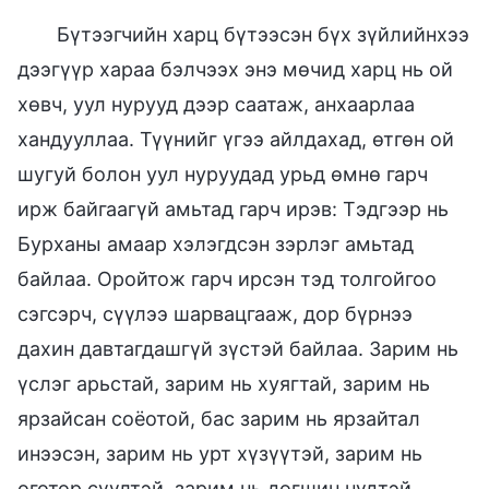
Бүтээгчийн харц бүтээсэн бүх зүйлийнхээ
дээгүүр хараа бэлчээх энэ мөчид харц нь ой
хөвч, уул нурууд дээр саатаж, анхаарлаа
хандууллаа. Түүнийг үгээ айлдахад, өтгөн ой
шугуй болон уул нуруудад урьд өмнө гарч
ирж байгаагүй амьтад гарч ирэв: Тэдгээр нь
Бурханы амаар хэлэгдсэн зэрлэг амьтад
байлаа. Оройтож гарч ирсэн тэд толгойгоо
сэгсэрч, сүүлээ шарвацгааж, дор бүрнээ
дахин давтагдашгүй зүстэй байлаа. Зарим нь
үслэг арьстай, зарим нь хуягтай, зарим нь
ярзайсан соёотой, бас зарим нь ярзайтал
инээсэн, зарим нь урт хүзүүтэй, зарим нь
оготор сүүлтэй, зарим нь догшин нүдтэй,