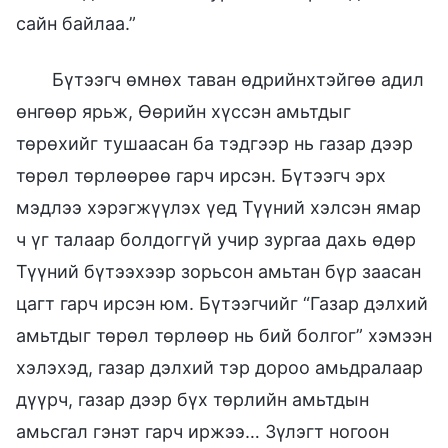
сайн байлаа.”
Бүтээгч өмнөх таван өдрийнхтэйгөө адил
өнгөөр ярьж, Өөрийн хүссэн амьтдыг
төрөхийг тушаасан ба тэдгээр нь газар дээр
төрөл төрлөөрөө гарч ирсэн. Бүтээгч эрх
мэдлээ хэрэгжүүлэх үед Түүний хэлсэн ямар
ч үг талаар болдоггүй учир зургаа дахь өдөр
Түүний бүтээхээр зорьсон амьтан бүр заасан
цагт гарч ирсэн юм. Бүтээгчийг “Газар дэлхий
амьтдыг төрөл төрлөөр нь бий болгог” хэмээн
хэлэхэд, газар дэлхий тэр дороо амьдралаар
дүүрч, газар дээр бүх төрлийн амьтдын
амьсгал гэнэт гарч иржээ… Зүлэгт ногоон