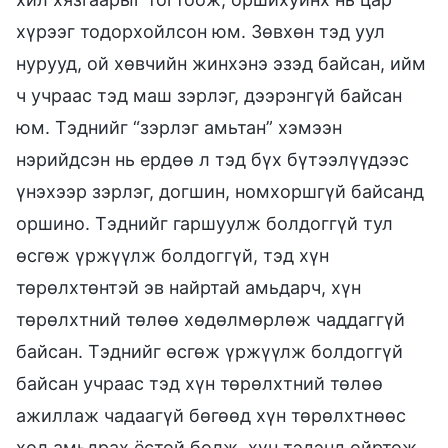
хүрээг тодорхойлсон юм. Зөвхөн тэд уул
нурууд, ой хөвчийн жинхэнэ эзэд байсан, ийм
ч учраас тэд маш зэрлэг, дээрэнгүй байсан
юм. Тэднийг “зэрлэг амьтан” хэмээн
нэрийдсэн нь ердөө л тэд бүх бүтээлүүдээс
үнэхээр зэрлэг, догшин, номхоршгүй байсанд
оршино. Тэднийг гаршуулж болдоггүй тул
өсгөж үржүүлж болдоггүй, тэд хүн
төрөлхтөнтэй эв найртай амьдарч, хүн
төрөлхтний төлөө хөдөлмөрлөж чаддаггүй
байсан. Тэднийг өсгөж үржүүлж болдоггүй
байсан учраас тэд хүн төрөлхтний төлөө
ажиллаж чадаагүй бөгөөд хүн төрөлхтнөөс
хол амьдрах ёстой болж, хүн тэдэнд ойртож