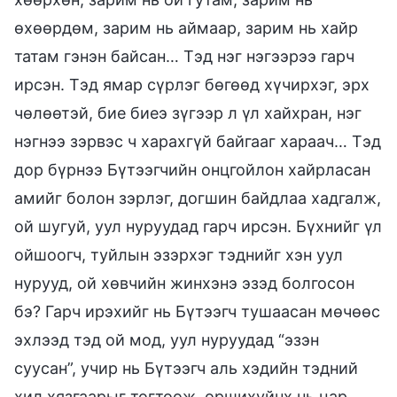
өхөөрдөм, зарим нь аймаар, зарим нь хайр
татам гэнэн байсан… Тэд нэг нэгээрээ гарч
ирсэн. Тэд ямар сүрлэг бөгөөд хүчирхэг, эрх
чөлөөтэй, бие биеэ зүгээр л үл хайхран, нэг
нэгнээ зэрвэс ч харахгүй байгааг хараач… Тэд
дор бүрнээ Бүтээгчийн онцгойлон хайрласан
амийг болон зэрлэг, догшин байдлаа хадгалж,
ой шугуй, уул нуруудад гарч ирсэн. Бүхнийг үл
ойшоогч, туйлын эзэрхэг тэднийг хэн уул
нурууд, ой хөвчийн жинхэнэ эзэд болгосон
бэ? Гарч ирэхийг нь Бүтээгч тушаасан мөчөөс
эхлээд тэд ой мод, уул нуруудад “эзэн
суусан”, учир нь Бүтээгч аль хэдийн тэдний
хил хязгаарыг тогтоож, оршихуйнх нь цар