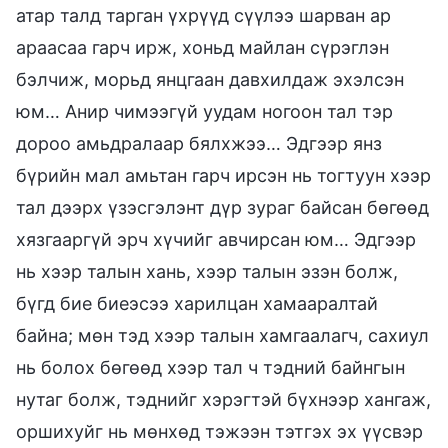
атар талд тарган үхрүүд сүүлээ шарван ар
араасаа гарч ирж, хоньд майлан сүрэглэн
бэлчиж, морьд янцгаан давхилдаж эхэлсэн
юм… Анир чимээгүй уудам ногоон тал тэр
дороо амьдралаар бялхжээ… Эдгээр янз
бүрийн мал амьтан гарч ирсэн нь тогтуун хээр
тал дээрх үзэсгэлэнт дүр зураг байсан бөгөөд
хязгааргүй эрч хүчийг авчирсан юм… Эдгээр
нь хээр талын хань, хээр талын эзэн болж,
бүгд бие биеэсээ харилцан хамааралтай
байна; мөн тэд хээр талын хамгаалагч, сахиул
нь болох бөгөөд хээр тал ч тэдний байнгын
нутаг болж, тэднийг хэрэгтэй бүхнээр хангаж,
оршихуйг нь мөнхөд тэжээн тэтгэх эх үүсвэр