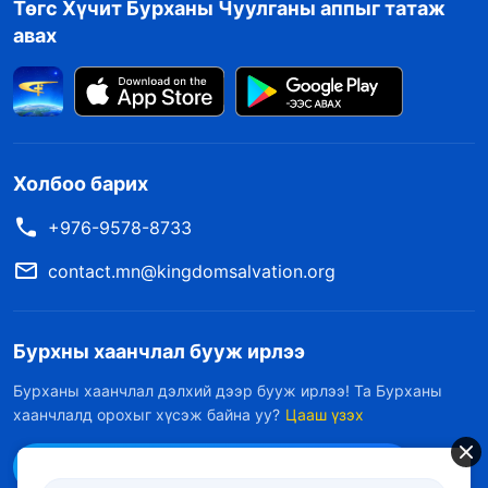
Төгс Хүчит Бурханы Чуулганы аппыг татаж
авах
Холбоо барих
+976-9578-8733
contact.mn@kingdomsalvation.org
Бурхны хаанчлал бууж ирлээ
Бурханы хаанчлал дэлхий дээр бууж ирлээ! Та Бурханы
хаанчлалд орохыг хүсэж байна уу?
Цааш үзэх
Messenger дээр бидэнтэй холбоо барих