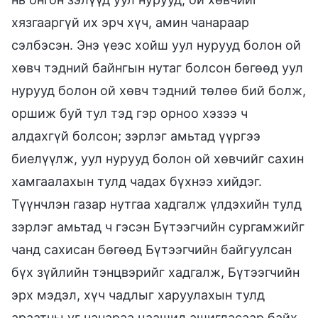
хязгааргүй их эрч хүч, амин чанараар
сэлбэсэн. Энэ үеэс хойш уул нурууд болон ой
хөвч тэдний байнгын нутаг болсон бөгөөд уул
нурууд болон ой хөвч тэдний төлөө бий болж,
оршиж буй тул тэд гэр орноо хэзээ ч
алдахгүй болсон; зэрлэг амьтад үүргээ
биелүүлж, уул нурууд болон ой хөвчийг сахин
хамгаалахын тулд чадах бүхнээ хийдэг.
Түүнчлэн газар нутгаа хадгалж үлдэхийн тулд
зэрлэг амьтад ч гэсэн Бүтээгчийн сургамжийг
чанд сахисан бөгөөд Бүтээгчийн байгуулсан
бүх зүйлийн тэнцвэрийг хадгалж, Бүтээгчийн
эрх мэдэл, хүч чадлыг харуулахын тулд
араатны уг чанараа цаашид ашигласаар байх